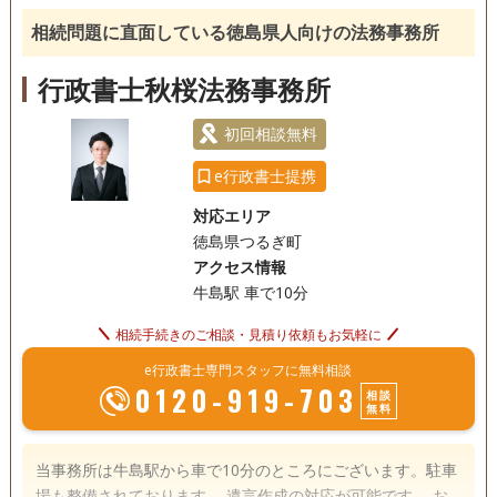
相続人調査
ごとにさまざま様々なケースがありますが、相談者と一緒に
相続問題に直面している徳島県人向けの法務事務所
考え、他の専門家に協力をいただきながら、課題解決を行っ
電話相談可
訪問可
土日相談可
初回相談無料
ております。 相続登記手続きの手順については、簡単にご説
行政書士秋桜法務事務所
明させていただきます。 相続税の申告が必要な方は、税理士
18時以降相談可
オンライン面談可
事務所面談可
をご紹介させていただきます。 土地建物の手続きについて
初回相談無料
も、土地家屋調査士として当職が対応可能です。 何か困りご
e行政書士提携
とがありましたら、ご連絡いただければ対応させていただき
ます。
対応エリア
徳島県つるぎ町
アクセス情報
牛島駅 車で10分
相続手続きのご相談・見積り依頼もお気軽に
e行政書士専門スタッフに無料相談
0120-919-703
相談
無料
当事務所は牛島駅から車で10分のところにございます。駐車
場も整備されております。 遺言作成の対応が可能です。 お