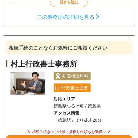
い。
この事務所の詳細を見る
遺言書
遺産分割
相続財産調査
成年後見
家族信託
相続手続き
銀行手続き
戸籍収集
相続人調査
相続手続のことならお気軽にご相談ください
電話相談可
訪問可
土日相談可
初回相談無料
村上行政書士事務所
18時以降相談可
事務所面談可
初回相談無料
e行政書士提携
対応エリア
徳島県つるぎ町 / 徳島県
アクセス情報
「徳島駅」より徒歩20分
相続手続きのご相談・見積り依頼もお気軽に