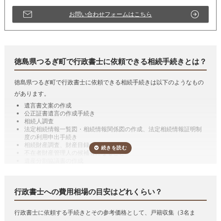
お問い合わせフォームはこちら
徳島県つるぎ町で行政書士に依頼できる相続手続きとは？
徳島県つるぎ町で行政書士に依頼できる相続手続きは以下のようなもの
があります。
遺言書文案の作成
公正証書遺言の作成手続き
相続人調査
法定相続情報一覧図・相続情報関係図の作成、法定相続情報証明制
度の利用申出手続き
相続財産調査、財産目録の作成
不在者財産管理人の候補者になること
遺産分割協議書の作成
預貯金の相続手続き（相続した預貯金の払戻し手続き）
有価証券の相続手続き（相続した有価証券の名義変更）
自動車の相続手続き（相続した自動車の名義変更）
行政書士への費用相場の目安はどれくらい？
遺言の執行
代表的な手続きの詳細を説明していきます。
行政書士に依頼する手続きとその参考価格として、戸籍収集（3名ま
遺言書作成のサポート、遺言の執行