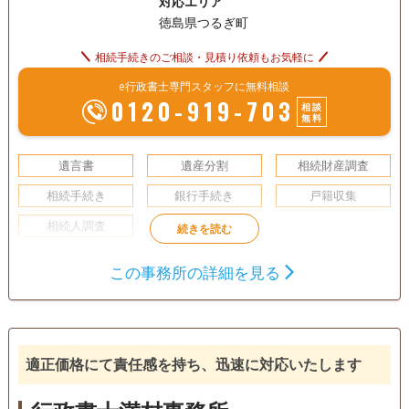
対応エリア
徳島県つるぎ町
相続手続きのご相談・見積り依頼もお気軽に
e行政書士専門スタッフに無料相談
0120-919-703
相談
無料
遺言書
遺産分割
相続財産調査
相続手続き
銀行手続き
戸籍収集
相続人調査
電話相談可
訪問可
土日相談可
この事務所の詳細を見る
適正価格にて責任感を持ち、迅速に対応いたします