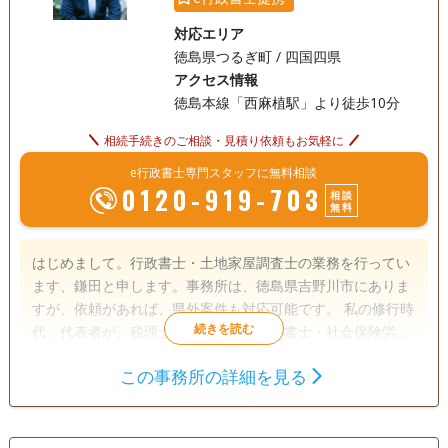
対応エリア
徳島県つるぎ町 / 四国四県
アクセス情報
徳島本線「西麻植駅」より徒歩10分
相続手続きのご相談・見積り依頼もお気軽に
e行政書士専門スタッフに無料相談
0120-919-703
相談
無料
はじめまして。行政書士・土地家屋調査士の業務を行ってい
ます、鎌田と申します。事務所は、徳島県吉野川市にありま
すが、依頼があれば、県外案件も対応可能です。 私の修行時
代、代表者が、税理士・司法書士・行政書士・社会保険労務
士・土地家屋調査士を兼務する事務所で勤務しておりまし
この事務所の詳細を見る
た。 その際に、不動産に関する手続き全般、税金のについて
遺言書
遺産分割
相続財産調査
基本的な事項について、事例を通してさまざま様々な経験と
相続手続き
銀行手続き
戸籍収集
知識を学ばせていただきました。 その経験が、現在に、生か
されていると個人的には考えております。 相続は、依頼内容