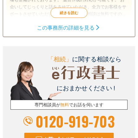
会いしてじっくりと話をさせていただき、全力でお客様をサ
ポートさせていただいております。初回相談は無料ですので
お気軽にご相談ください。
この事務所の詳細を見る
遺言書
遺産分割
相続財産調査
相続手続き
銀行手続き
戸籍収集
相続人調査
「相続」
に関する相談なら
電話相談可
訪問可
土日相談可
初回相談無料
オンライン面談可
事務所面談可
におまかせください !
専門相談員が
無料
でお話を伺います
0120-919-703