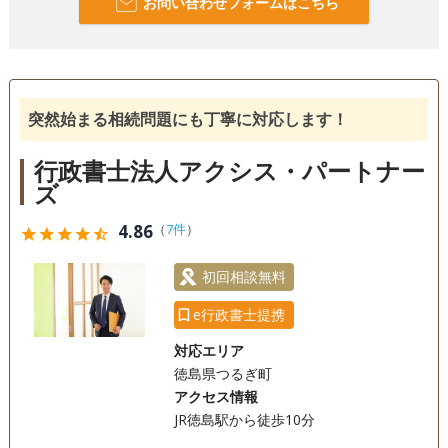
お問い合わせフォームはこちら
突然始まる相続問題にも丁寧に対応します！
行政書士法人アクシス・パートナー
ズ
4.86
（
7件
）
star
star
star
star
star_half
初回相談無料
e行政書士提携
対応エリア
徳島県つるぎ町
アクセス情報
JR徳島駅から徒歩10分