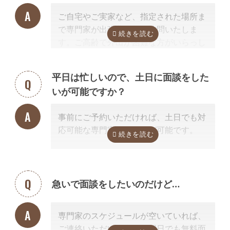
料金は発生しません。また面談後にしつ
ご自宅やご実家など、指定された場所ま
こく営業するようなことはありませんの
で専門家が出張費無料で訪問いたしま
でご安心ください。
す。ご高齢で外出が困難な方がいらっし
ゃる場合もご安心ください。
また専門家の事務所での面談、Zoom等
平日は忙しいので、土日に面談をした
を使ったオンライン面談にも対応可能で
いが可能ですか？
す。（一部士業を除く）
無料面談のお申し込み時に、弊社相談員
事前にご予約いただければ、土日でも対
までご希望の方法をお申し付けくださ
応可能な専門家のご紹介が可能です。
い。
急いで面談をしたいのだけど…
専門家のスケジュールが空いていれば、
ご連絡いただいた当日や翌日でも無料面