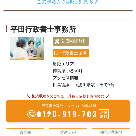
この事務所の詳細を見る
も無料ですのでお気軽にご相談ください。
遺言書
遺産分割
相続財産調査
相続手続き
銀行手続き
戸籍収集
相続人調査
平田行政書士事務所
電話相談可
訪問可
土日相談可
初回相談無料
初回相談無料
e行政書士提携
対応エリア
徳島県つるぎ町
アクセス情報
JR高徳線 阿波川端駅 車で5分
相続手続きのご相談・見積り依頼もお気軽に
e行政書士専門スタッフに無料相談
0120-919-703
相談
無料
遺言書
遺産分割
相続財産調査