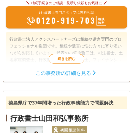
相続手続きのご相談・見積り依頼もお気軽に
e行政書士専門スタッフに無料相談
0120-919-703
相談
無料
行政書士法人アクシスパートナーズは相続や遺言専門のプロ
フェッショナル集団です。相続や遺言に悩む方々に寄り添い
ながら対応しています。 代表の小笠原哲二は、司法書士、土
地家屋調査士、行政書士、宅地建物取引士、ファイナンシャ
ルプランナーなど、法律や不動産、金銭の専門家としての資
この事務所の詳細を見る
格を多数取得。豊富な知識とこれまでの実績で、遺言や相続
遺言書
遺産分割
相続財産調査
における手続きやトラブルにも親身になって相談に応じてき
相続手続き
銀行手続き
戸籍収集
ました。 また、 同じく小笠原が代表を務める司法書士法人
小笠原合同事務所（2007年に創業、2011年に法人化し 司法
相続人調査
任意後見
書士5名、土地家屋調査士2名が所属）と連携し、 相談者様の
徳島県庁で37年間培った行政事務能力で問題解決
お悩みに寄り添います。 相続のトラブルを抱える人や、生前
電話相談可
訪問可
土日相談可
初回相談無料
贈与・相続や遺言のことでお困りの方が専門家に相談しやす
行政書士山田和弘事務所
いよう、初回の相談は無料です。60分から90分ほど時間をか
18時以降相談可
オンライン面談可
事務所面談可
けてじっくり安心して話ができます。 ぜひお気軽にご相談く
初回相談無料