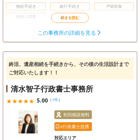
相続手続き
銀行手続き
戸籍収集
相続人調査
初回相談無料
事務所面談可
この事務所の詳細を見る
終活、遺産相続を手続きから、その後の生活設計まで
ご対応いたします！！
清水智子行政書士事務所
5.00
（
1件
）
star
star
star
star
star
初回相談無料
e行政書士提携
対応エリア