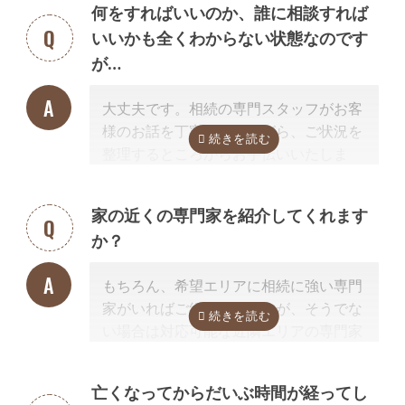
何をすればいいのか、誰に相談すれば
義変更手続き）の前提業務として相続手続きと併せて依頼します。
いいかも全くわからない状態なのです
相続財産調査、財産目録の作成
が…
遺産分割するにはどのような相続財産があるのか調査が必要です。
相続
財産の調査によって、思わぬ財産が見つかることや、実は莫大な借金が
大丈夫です。相続の専門スタッフがお客
あったことが発覚することがあります。
様のお話を丁寧に伺いながら、ご状況を
相続手続きの前提業務として相続手続きと併せて依頼されるケースが多
整理するところからお手伝いいたしま
いでしょう。
す。まずはお気軽にご連絡ください。
行政書士に依頼できない相続手続き
相続放棄、遺産分割方法や遺言内容の相談
家の近くの専門家を紹介してくれます
他の相続人との交渉
か？
相続放棄の申述手続き
遺言書の検認手続き
相続登記
相続税申告、準確定申告
もちろん、希望エリアに相続に強い専門
大まかに言うと、トラブルに関することは弁護士、登記（不動産）に関
家がいればご紹介可能ですが、そうでな
することは司法書士、相続税などの税金に関することは税理士の業務で
い場合は対応可能な近隣エリアの専門家
す。
を紹介させて頂きます。
なぜなら、専門家選びで最も大切なの
亡くなってからだいぶ時間が経ってし
は、
自宅近くに事務所があるかではな