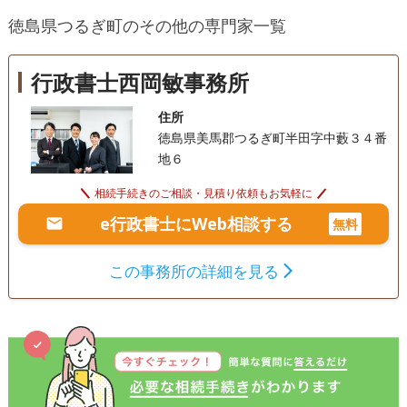
し、事務所を開設いたしました。 私たちの事務所は、長年に
徳島県つるぎ町のその他の専門家一覧
わたり医療・介護福祉の現場に携わってきた経験と、福祉に
事業承継
相続人調査
生前贈与（不動産名
義変更）
関する資格を活かし、地域の皆さまの暮らしと未来を支える
法務サービスを提供しいたします。 個人の方から法人様ま
行政書士西岡敏事務所
電話相談可
訪問可
女性スタッフ対応可
土日相談可
で、人生のさまざまなステージで直面する不安や課題に、丁
寧に寄り添いながらサポートいたします。 遺言書や任意後見
住所
初回相談無料
18時以降相談可
オンライン面談可
制度のご相談、法人設立や運営支援、福祉サービスに関する
徳島県美馬郡つるぎ町半田字中藪３４番
申請手続き、さらに各種許認可申請にも対応いたします。 ご
地６
事務所面談可
家族の将来や地域社会の在り方を見据えたアドバイスと実務
支援を通じて、ご相談者様の想いをかたちにするお手伝いを
相続手続きのご相談・見積り依頼もお気軽に
いたします。 ご相談者様お一人おひとりの背景や価値観を大
e行政書士にWeb相談する
無料
切にし、安心して次の一歩を踏み出していただけるよう、心
をこめて寄り添います。 どうぞお気軽にご相談くださいま
この事務所の詳細を見る
せ。