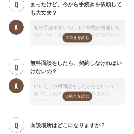
まったけど、今から手続きを依頼して
く、その士業が相続手続きに強いかどう
も大丈夫？
か
だからです。
例えば同じ行政書士だからといって、法
相続手続きをしないまま年数が経過した
人業務が専門の行政書士に相続手続きの
場合でも、名義変更などの対応は可能で
依頼をしても、経験不足で手続きはうま
すので、お気軽にご相談ください。（※
く進みません。
相続放棄は対象外）
相続手続きを専門に行っている、相続手
続きの実績が多数ある士業を選ぶこと
無料面談をしたら、契約しなければい
が、スムーズで間違いのない相続手続き
けないの？
のために非常に重要になります。
なお自宅から離れた専門家をご紹介した
いいえ、無料面談をしたからといって、
場合でも、ご自宅やご自宅近くのカフェ
必ずしも契約する必要はありません。
等まで出張費無料で訪問可能ですのでご
専門家との無料面談では、お客様の状況
安心ください。
に応じて、必要な手続きの内容を明らか
にし、依頼した場合の見積もりを無料で
提示させて頂きます。
面談場所はどこになりますか？
正式な手続き代行の契約をするまでは、