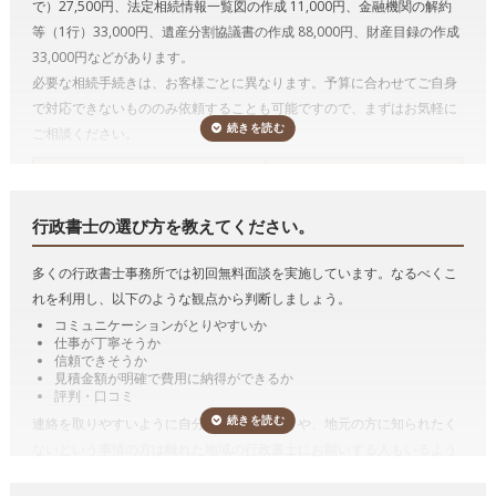
で）27,500円、法定相続情報一覧図の作成 11,000円、金融機関の解約
行政書士は遺言者が決めた遺言内容に基づいて遺言書文案を作成するこ
等（1行）33,000円、遺産分割協議書の作成 88,000円、財産目録の作成
とができます。
33,000円などがあります。
必要な相続手続きは、お客様ごとに異なります。予算に合わせてご自身
遺言には、公正証書遺言、自筆証書遺言及び秘密証書遺言の3つの方式
で対応できないもののみ依頼することも可能ですので、まずはお気軽に
があります。
ご相談ください。
たとえば、公正証書遺言をするためには、必要書類を収集したり、証人
になってくれる人を探さねばならず、また、公証役場に最低でも2回は
相続手続き
*参考価格（税込み）
行かなければなりません。
行政書士に依頼すると、書類の収集や証人の
戸籍収集1名
11,000円
立会いもやってもらえますし、遺言者が公証役場に行くのも1回だけで
行政書士の選び方を教えてください。
戸籍収集3名まで
27,500円
十分となる場合も多い
です。
法定相続情報一覧図の作成
11,000円
多くの行政書士事務所では初回無料面談を実施しています。なるべくこ
また、遺言を作るのではなく、実際に相続が発生し、その遺言の内容を
自動車の名義変更1台
11,000円
れを利用し、以下のような観点から判断しましょう。
実現するために手続きをおこなう遺言の執行も行政書士がおこなうこと
金融機関の解約等1行
33,000円
コミュニケーションがとりやすいか
ができます。
解約立ち合い1件
11,000円
仕事が丁寧そうか
遺産分割協議書の作成
88,000円
遺産分割協議書の作成
信頼できそうか
見積金額が明確で費用に納得ができるか
財産目録の作成
33,000円
遺産分割協議書とは、その名称のとおり、遺産分割協議の結果を書面に
評判・口コミ
遺言書の文案作成(財産目録含む)
110,000円
したものです。
連絡を取りやすいように自分の勤め先の近くや、地元の方に知られたく
遺産分割協議書の作成をのみを依頼するケースは稀で、通常は、相続人
ないという事情の方は離れた地域の行政書士にお願いする人もいるよう
*参考価格は「いい相続」がご案内した行政書士に依頼した場合の目安の料金
調査などの相続手続き等とセットで行政書士に依頼する方が多いです。
です。そのような場合は広域でも対応可能か確認しましょう。
です。手続きは一例です。