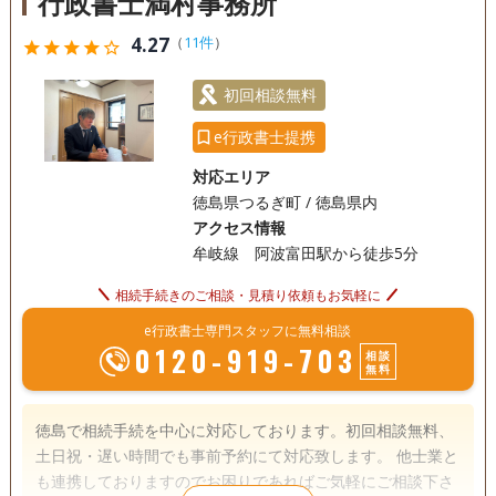
行政書士満村事務所
4.27
（
11件
）
star
star
star
star
star_outline
初回相談無料
e行政書士提携
対応エリア
徳島県つるぎ町 / 徳島県内
アクセス情報
牟岐線 阿波富田駅から徒歩5分
相続手続きのご相談・見積り依頼もお気軽に
e行政書士専門スタッフに無料相談
0120-919-703
相談
無料
徳島で相続手続を中心に対応しております。初回相談無料、
土日祝・遅い時間でも事前予約にて対応致します。 他士業と
も連携しておりますのでお困りであればご気軽にご相談下さ