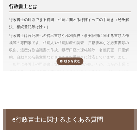
「
e行政書士
」で相続手続きをスッキリ解決！
費用が気になる方は、相続手続きの費用を複数の専門家にまとめて依頼
相続手続き（
有価証券
、
預貯金
、
自動車の名義変更
など）
行政書士とは
できる「
相続費用見積ガイド
」をご利用ください。
預貯金や有価証券などの相続手続きは行政書士に依頼することができま
行政書士の対応できる範囲：相続に関わるほぼすべての手続き（紛争解
す。
決、相続登記等は除く）
金融機関によって要求される資料は多岐にわたるため、それを一つひと
行政書士は官公署への提出書類や権利義務・事実証明に関する書類の作
つ確かめながら集めるのは想像以上に手間がかかります。
手続きを専門
成等の専門家です。相続人や相続財産の調査、戸籍謄本など必要書類の
家に任せることで、ご自身の生活のペースを守り、今後の生活の方針や
収集、遺産分割協議書の作成、銀行口座の凍結解除・名義変更・口座解
親族のケアに時間を使うことが出来ます。
約、自動車の名義変更などさまざまな手続きに対応しています。また、
しかも、相続手続きを一括して依頼した方が割安になりますし、面倒が
一般的に弁護士や司法書士などと比べ報酬額が低いため、ほかの士業に
ありません。
依頼するより費用を抑えて相続手続きをおこなえるというメリットがあ
相続人調査
ります。一方、不動産登記はおこなえないため、相続財産に不動産があ
遺産分割協議をするためには、誰が法定相続人なのかを確定する必要が
る場合、不動産の名義変更（相続登記）を弁護士、または司法書士に依
あり、相続人調査が必要です。
まれに相続人調査によって認知した子が
頼する必要があります。
いたことが発覚することもあります。
相続税が発生するケースでは相続人自身で申告するか、別途税理士に依
電話受付時間 – 平日 9:00 – 19:00 / 土日祝 9:00 –18:00
頼する必要があります。
相続人調査は、被相続人の出生から死亡までのすべての戸籍謄本等（場
合によっては被相続人の尊属の死亡の分かる戸籍謄本等も含みます）を
e行政書士に関するよくある質問
収集して行います。 なお、相続人を確認するための戸籍謄本等は、相続
手続きでも必要となります。
通常、相続人調査のみ依頼することはなく、相続手続き（相続財産の名