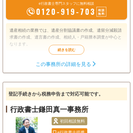
e行政書士専門スタッフに無料相談
0120-919-703
相談
無料
遺産相続の業務では、遺産分割協議書の作成、遺留分減殺請
求書の作成、遺言書の作成、相続人・戸籍謄本調査が中心と
なります。
遺言書
遺産分割
相続財産調査
この事務所の詳細を見る
相続手続き
銀行手続き
戸籍収集
相続人調査
登記手続きから税務申告まで対応可能です。
電話相談可
行政書士鎌田真一事務所
初回相談無料
e行政書士提携