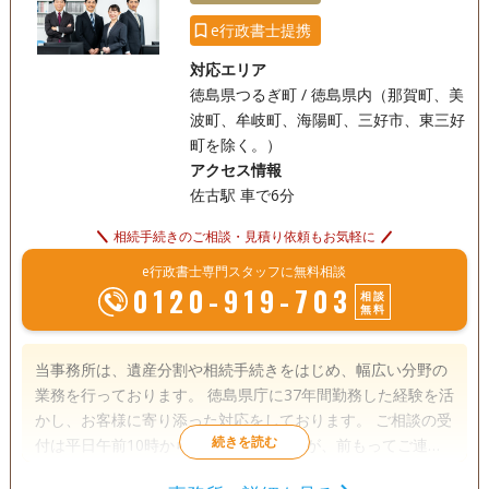
ださい。 （本店）兵庫県神戸市中央区脇浜町３丁目７番１５
e行政書士提携
号
対応エリア
徳島県つるぎ町 / 徳島県内（那賀町、美
波町、牟岐町、海陽町、三好市、東三好
町を除く。）
アクセス情報
佐古駅 車で6分
相続手続きのご相談・見積り依頼もお気軽に
e行政書士専門スタッフに無料相談
0120-919-703
相談
無料
当事務所は、遺産分割や相続手続きをはじめ、幅広い分野の
業務を行っております。 徳島県庁に37年間勤務した経験を活
かし、お客様に寄り添った対応をしております。 ご相談の受
付は平日午前10時から午後6時までですが、前もってご連絡
いただければ、19時以降や土日の相談もできます。 初回相談