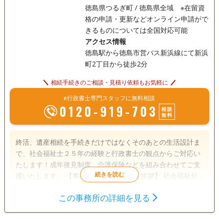
徳島県つるぎ町 / 徳島県全域 ※在留資
格の申請・更新などオンライン申請がで
きるものについては全国対応可能
アクセス情報
徳島駅から徳島市営バス新浜線にて新浜
町2丁目から徒歩2分
相続手続きのご相談・見積り依頼もお気軽に
e行政書士専門スタッフに無料相談
0120-919-703
相談
無料
終活、遺産相続を手続きだけではなくそのあとの生活設計ま
で、社会福祉士２５年の経験と行政書士の観点からご対応い
たします！成年後見制度、介護保険などを組み合わせてご支
援いたします。 【事務所開設の経緯とご挨拶】 社会福祉分
野にて２５年以上の経験を持ちます、法律関係の方々とご一
この事務所の詳細を見る
緒にお仕事をしながら仕事をしてきました。もう一歩踏み込
遺言書
遺産分割
相続財産調査
んだ社会福祉を求めて、2025年5月に行政書士の資格を取得
相続手続き
銀行手続き
戸籍収集