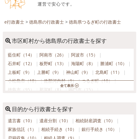
運営で安心です。
e行政書士
>
徳島県の行政書士
>
徳島県つるぎ町の行政書士
市区町村から徳島県の行政書士を探す
藍住町（14）
阿南市（26）
阿波市（15）
石井町（12）
板野町（13）
海陽町（8）
勝浦町（10）
上板町（9）
上勝町（9）
神山町（9）
北島町（11）
小松島市（18）
佐那河内村（9）
つるぎ町（10）
徳島市（95）
那賀町（8）
鳴門市（15）
東みよし町（14）
松茂町（10）
美波町（10）
美馬市（17）
三好市（12）
牟岐町（8）
目的から行政書士を探す
吉野川市（17）
遺言書（10）
遺産分割（10）
相続財産調査（10）
家族信託（1）
相続手続き（10）
銀行手続き（10）
戸籍収集（10）
相続人調査（9）