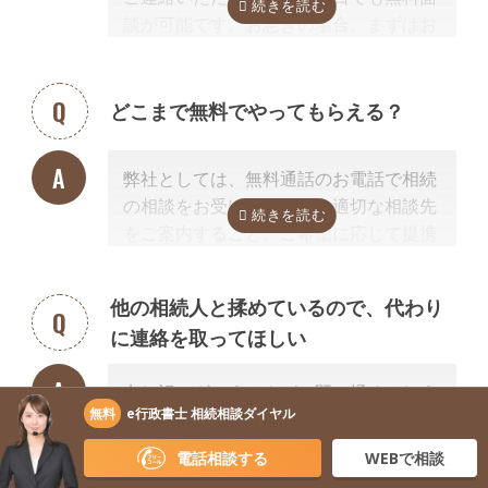
談が可能です。お急ぎの場合、まずはお
電話ください。
どこまで無料でやってもらえる？
弊社としては、無料通話のお電話で相続
の相談をお受けすること、適切な相談先
をご案内すること、ご希望に応じて提携
する行政書士・税理士との無料面談のセ
ッティングをするところまで無料で行っ
他の相続人と揉めているので、代わり
ています。
に連絡を取ってほしい
またご紹介した専門家については、面談
でお客様のご相談にのること、必要な相
申し訳ございませんが、既に揉めてしま
続手続きを明らかにすること、それに対
無料
e行政書士 相続相談ダイヤル
っている場合は、弁護士しか対応ができ
するお見積りを提示するところまでは無
ないため法律上ご紹介できません。 姉妹
料で行っています。
電話相談する
WEBで相談
サイト「いい相続」に相談可能な弁護士
「自分で作成した書類が正しいかチェッ