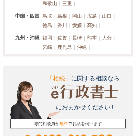
和歌山
三重
中国・四国
鳥取
島根
岡山
広島
山口
徳島
香川
愛媛
高知
九州・沖縄
福岡
佐賀
長崎
熊本
大分
宮崎
鹿児島
沖縄
「相続」
に関する相談なら
におまかせください !
専門相談員が
無料
でお話を伺います