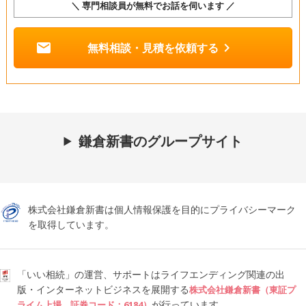
＼ 専門相談員が無料でお話を伺います ／
mail
chevron_right
無料相談・見積を依頼する
鎌倉新書のグループサイト
株式会社鎌倉新書は個人情報保護を目的にプライバシーマーク
を取得しています。
「いい相続」の運営、サポートはライフエンディング関連の出
版・インターネットビジネスを展開する
株式会社鎌倉新書（東証プ
が行っています。
ライム上場、証券コード：6184）