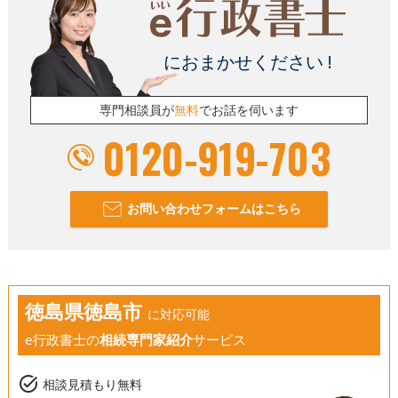
におまかせください !
専門相談員が
無料
でお話を伺います
0120-919-703
お問い合わせフォームはこちら
徳島県徳島市
に対応可能
e行政書士の
相続専門家紹介
サービス
task_alt
相談見積もり無料