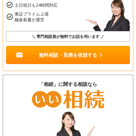
task_alt
土日祝日も24時間対応
東証プライム上場
task_alt
鎌倉新書が運営
＼ 専門相談員が無料でお話を伺います ／
mail
chevron_right
無料相談・見積を依頼する
「相続」に関する相談なら