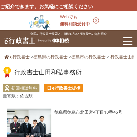
介できます。お気軽にご相談ください
Webでも
無料相談受付中
全国の行政書士検索と、相続に強い行政書士の無料紹介
e行政書士
>
徳島県の行政書士
>
徳島市の行政書士
>
行政書士山田
行政書士山田和弘事務所
初回相談無料
e行政書士提携
最寄駅：
佐古駅
徳島県徳島市北田宮4丁目10番45号