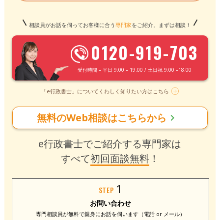
相談員がお話を伺ってお客様に合う
専門家
をご紹介。まずは相談！
0120-919-703
受付時間 – 平日 9:00 – 19:00 / 土日祝 9:00 –18:00
「e行政書士」についてくわしく知りたい方はこちら
無料のWeb相談はこちらから
chevron_right
e行政書士でご紹介する専門家は
すべて
初回面談無料
！
1
STEP
お問い合わせ
専門相談員が無料で
親身にお話を伺います
（電話 or メール）