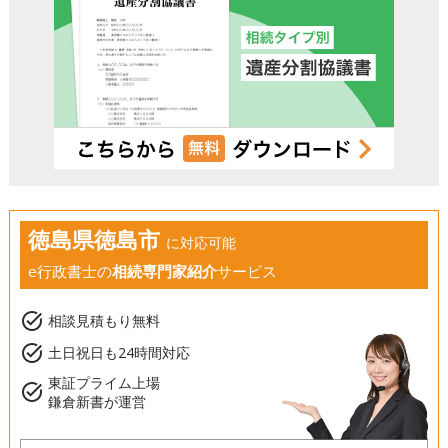
徳島県徳島市
に対応可能
e行政書士の
相続専門家紹介
サービス
task_alt
相談見積もり無料
task_alt
土日祝日も24時間対応
東証プライム上場
task_alt
鎌倉新書が運営