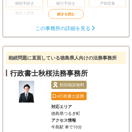
相続手続き
銀行手続き
戸籍収集
相続人調査
初回相談無料
事務所面談可
この事務所の詳細を見る
相続問題に直面している徳島県人向けの法務事務所
行政書士秋桜法務事務所
初回相談無料
e行政書士提携
対応エリア
徳島県つるぎ町
アクセス情報
牛島駅 車で10分