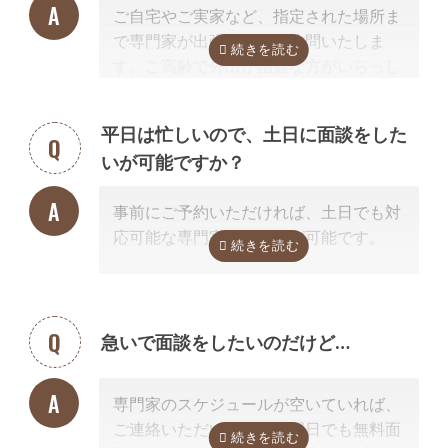
ご自宅やご実家など、指定された場所ま
こく営業するようなことはありませんの
で専門家が出張費無料で訪問いたしま
でご安心ください。
す。ご高齢で外出が困難な方がいらっし
ゃる場合もご安心ください。
また専門家の事務所での面談、Zoom等
平日は忙しいので、土日に面談をした
を使ったオンライン面談にも対応可能で
いが可能ですか？
す。（一部士業を除く）
無料面談のお申し込み時に、弊社相談員
事前にご予約いただければ、土日でも対
までご希望の方法をお申し付けくださ
応可能な専門家のご紹介が可能です。
い。
急いで面談をしたいのだけど…
専門家のスケジュールが空いていれば、
ご連絡いただいた当日や翌日でも無料面