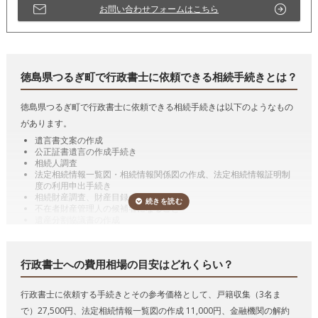
お問い合わせフォームはこちら
徳島県つるぎ町で行政書士に依頼できる相続手続きとは？
徳島県つるぎ町で行政書士に依頼できる相続手続きは以下のようなもの
があります。
遺言書文案の作成
公正証書遺言の作成手続き
相続人調査
法定相続情報一覧図・相続情報関係図の作成、法定相続情報証明制
度の利用申出手続き
相続財産調査、財産目録の作成
不在者財産管理人の候補者になること
遺産分割協議書の作成
預貯金の相続手続き（相続した預貯金の払戻し手続き）
有価証券の相続手続き（相続した有価証券の名義変更）
自動車の相続手続き（相続した自動車の名義変更）
行政書士への費用相場の目安はどれくらい？
遺言の執行
代表的な手続きの詳細を説明していきます。
行政書士に依頼する手続きとその参考価格として、戸籍収集（3名ま
遺言書作成のサポート、遺言の執行
で）27,500円、法定相続情報一覧図の作成 11,000円、金融機関の解約