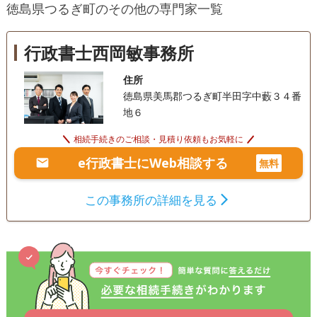
徳島県つるぎ町のその他の専門家一覧
わたり医療・介護福祉の現場に携わってきた経験と、福祉に
事業承継
相続人調査
生前贈与（不動産名
義変更）
関する資格を活かし、地域の皆さまの暮らしと未来を支える
法務サービスを提供しいたします。 個人の方から法人様ま
行政書士西岡敏事務所
電話相談可
訪問可
女性スタッフ対応可
土日相談可
で、人生のさまざまなステージで直面する不安や課題に、丁
寧に寄り添いながらサポートいたします。 遺言書や任意後見
住所
初回相談無料
18時以降相談可
オンライン面談可
制度のご相談、法人設立や運営支援、福祉サービスに関する
徳島県美馬郡つるぎ町半田字中藪３４番
申請手続き、さらに各種許認可申請にも対応いたします。 ご
地６
事務所面談可
家族の将来や地域社会の在り方を見据えたアドバイスと実務
支援を通じて、ご相談者様の想いをかたちにするお手伝いを
相続手続きのご相談・見積り依頼もお気軽に
いたします。 ご相談者様お一人おひとりの背景や価値観を大
e行政書士にWeb相談する
無料
切にし、安心して次の一歩を踏み出していただけるよう、心
をこめて寄り添います。 どうぞお気軽にご相談くださいま
この事務所の詳細を見る
せ。