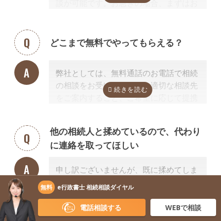
談が可能です。お急ぎの場合、まずはお
電話ください。
どこまで無料でやってもらえる？
弊社としては、無料通話のお電話で相続
の相談をお受けすること、適切な相談先
をご案内すること、ご希望に応じて提携
する行政書士・税理士との無料面談のセ
ッティングをするところまで無料で行っ
他の相続人と揉めているので、代わり
ています。
に連絡を取ってほしい
またご紹介した専門家については、面談
でお客様のご相談にのること、必要な相
申し訳ございませんが、既に揉めてしま
続手続きを明らかにすること、それに対
っている場合は、弁護士しか対応ができ
するお見積りを提示するところまでは無
無料
e行政書士 相続相談ダイヤル
ないため法律上ご紹介できません。 姉妹
料で行っています。
サイト「いい相続」に相談可能な弁護士
電話相談する
WEBで相談
「自分で作成した書類が正しいかチェッ
が掲載されていますので、お客様から弁