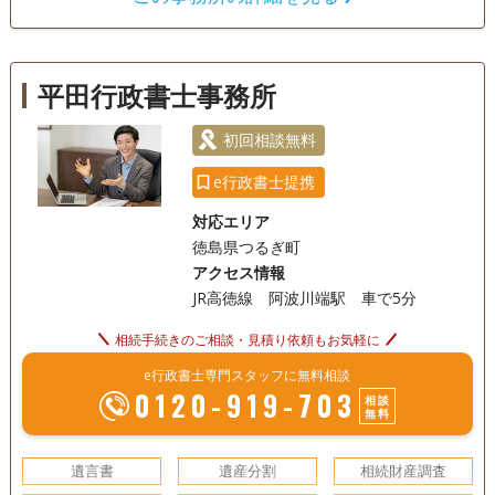
遺言書
遺産分割
相続財産調査
基本的な事項について、事例を通してさまざま様々な経験と
相続手続き
銀行手続き
戸籍収集
知識を学ばせていただきました。 その経験が、現在に、生か
されていると個人的には考えております。 相続は、依頼内容
相続人調査
平田行政書士事務所
ごとにさまざま様々なケースがありますが、相談者と一緒に
考え、他の専門家に協力をいただきながら、課題解決を行っ
電話相談可
訪問可
土日相談可
初回相談無料
初回相談無料
ております。 相続登記手続きの手順については、簡単にご説
明させていただきます。 相続税の申告が必要な方は、税理士
18時以降相談可
オンライン面談可
事務所面談可
e行政書士提携
をご紹介させていただきます。 土地建物の手続きについて
対応エリア
も、土地家屋調査士として当職が対応可能です。 何か困りご
徳島県つるぎ町
とがありましたら、ご連絡いただければ対応させていただき
アクセス情報
ます。
JR高徳線 阿波川端駅 車で5分
相続手続きのご相談・見積り依頼もお気軽に
e行政書士専門スタッフに無料相談
0120-919-703
相談
無料
遺言書
遺産分割
相続財産調査