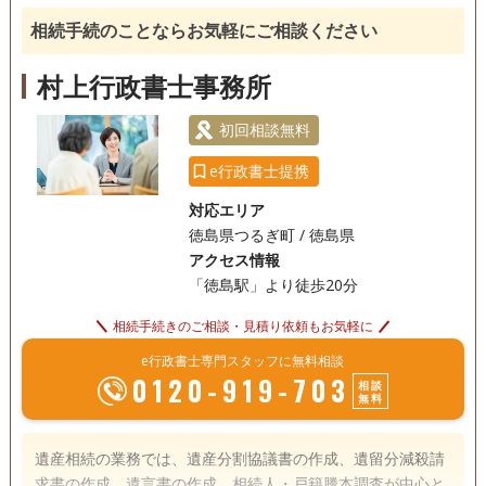
銀行手続き
戸籍収集
相続人調査
相続手続のことならお気軽にご相談ください
電話相談可
訪問可
土日相談可
初回相談無料
村上行政書士事務所
18時以降相談可
事務所面談可
初回相談無料
e行政書士提携
対応エリア
徳島県つるぎ町 / 徳島県
アクセス情報
「徳島駅」より徒歩20分
相続手続きのご相談・見積り依頼もお気軽に
e行政書士専門スタッフに無料相談
0120-919-703
相談
無料
遺産相続の業務では、遺産分割協議書の作成、遺留分減殺請
求書の作成、遺言書の作成、相続人・戸籍謄本調査が中心と