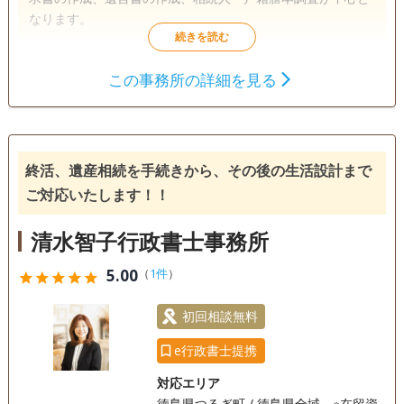
なります。
遺言書
遺産分割
相続財産調査
この事務所の詳細を見る
相続手続き
銀行手続き
戸籍収集
相続人調査
終活、遺産相続を手続きから、その後の生活設計まで
電話相談可
ご対応いたします！！
清水智子行政書士事務所
5.00
（
1件
）
star
star
star
star
star
初回相談無料
e行政書士提携
対応エリア
徳島県つるぎ町 / 徳島県全域 ※在留資