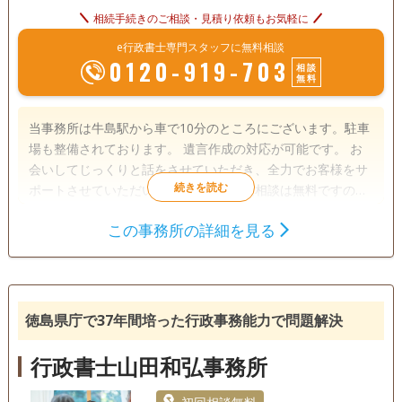
相続手続きのご相談・見積り依頼もお気軽に
e行政書士専門スタッフに無料相談
0120-919-703
相談
無料
当事務所は牛島駅から車で10分のところにございます。駐車
場も整備されております。 遺言作成の対応が可能です。 お
会いしてじっくりと話をさせていただき、全力でお客様をサ
ポートさせていただいております。初回相談は無料ですので
お気軽にご相談ください。
この事務所の詳細を見る
遺言書
遺産分割
相続財産調査
相続手続き
銀行手続き
戸籍収集
相続人調査
徳島県庁で37年間培った行政事務能力で問題解決
電話相談可
訪問可
土日相談可
初回相談無料
行政書士山田和弘事務所
オンライン面談可
事務所面談可