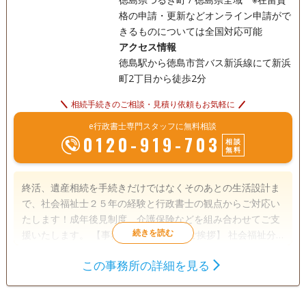
格の申請・更新などオンライン申請がで
きるものについては全国対応可能
アクセス情報
徳島駅から徳島市営バス新浜線にて新浜
町2丁目から徒歩2分
相続手続きのご相談・見積り依頼もお気軽に
e行政書士専門スタッフに無料相談
0120-919-703
相談
無料
終活、遺産相続を手続きだけではなくそのあとの生活設計ま
で、社会福祉士２５年の経験と行政書士の観点からご対応い
たします！成年後見制度、介護保険などを組み合わせてご支
援いたします。 【事務所開設の経緯とご挨拶】 社会福祉分
野にて２５年以上の経験を持ちます、法律関係の方々とご一
この事務所の詳細を見る
緒にお仕事をしながら仕事をしてきました。もう一歩踏み込
遺言書
遺産分割
相続財産調査
んだ社会福祉を求めて、2025年5月に行政書士の資格を取得
相続手続き
銀行手続き
戸籍収集
し、事務所を開設いたしました。 私たちの事務所は、長年に