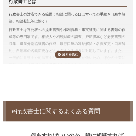
行政書士とは
できる「
相続費用見積ガイド
」をご利用ください。
預貯金や有価証券などの相続手続きは行政書士に依頼することができま
行政書士の対応できる範囲：相続に関わるほぼすべての手続き（紛争解
す。
決、相続登記等は除く）
金融機関によって要求される資料は多岐にわたるため、それを一つひと
行政書士は官公署への提出書類や権利義務・事実証明に関する書類の作
つ確かめながら集めるのは想像以上に手間がかかります。
手続きを専門
成等の専門家です。相続人や相続財産の調査、戸籍謄本など必要書類の
家に任せることで、ご自身の生活のペースを守り、今後の生活の方針や
収集、遺産分割協議書の作成、銀行口座の凍結解除・名義変更・口座解
親族のケアに時間を使うことが出来ます。
約、自動車の名義変更などさまざまな手続きに対応しています。また、
しかも、相続手続きを一括して依頼した方が割安になりますし、面倒が
一般的に弁護士や司法書士などと比べ報酬額が低いため、ほかの士業に
ありません。
依頼するより費用を抑えて相続手続きをおこなえるというメリットがあ
相続人調査
ります。一方、不動産登記はおこなえないため、相続財産に不動産があ
遺産分割協議をするためには、誰が法定相続人なのかを確定する必要が
る場合、不動産の名義変更（相続登記）を弁護士、または司法書士に依
あり、相続人調査が必要です。
まれに相続人調査によって認知した子が
頼する必要があります。
いたことが発覚することもあります。
相続税が発生するケースでは相続人自身で申告するか、別途税理士に依
電話受付時間 – 平日 9:00 – 19:00 / 土日祝 9:00 –18:00
頼する必要があります。
相続人調査は、被相続人の出生から死亡までのすべての戸籍謄本等（場
合によっては被相続人の尊属の死亡の分かる戸籍謄本等も含みます）を
e行政書士に関するよくある質問
収集して行います。 なお、相続人を確認するための戸籍謄本等は、相続
手続きでも必要となります。
通常、相続人調査のみ依頼することはなく、相続手続き（相続財産の名
何をすればいいのか、誰に相談すれば