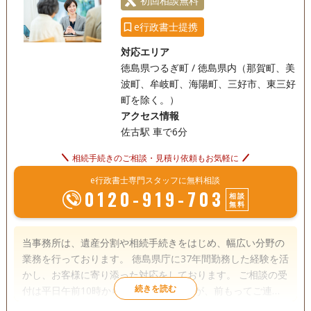
初回相談無料
e行政書士提携
対応エリア
徳島県つるぎ町 / 徳島県内（那賀町、美
波町、牟岐町、海陽町、三好市、東三好
町を除く。）
アクセス情報
佐古駅 車で6分
相続手続きのご相談・見積り依頼もお気軽に
e行政書士専門スタッフに無料相談
0120-919-703
相談
無料
当事務所は、遺産分割や相続手続きをはじめ、幅広い分野の
業務を行っております。 徳島県庁に37年間勤務した経験を活
かし、お客様に寄り添った対応をしております。 ご相談の受
付は平日午前10時から午後6時までですが、前もってご連絡
いただければ、19時以降や土日の相談もできます。 初回相談