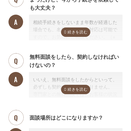
く、その士業が相続手続きに強いかどう
も大丈夫？
か
だからです。
例えば同じ行政書士だからといって、法
相続手続きをしないまま年数が経過した
人業務が専門の行政書士に相続手続きの
場合でも、名義変更などの対応は可能で
依頼をしても、経験不足で手続きはうま
すので、お気軽にご相談ください。（※
く進みません。
相続放棄は対象外）
相続手続きを専門に行っている、相続手
続きの実績が多数ある士業を選ぶこと
無料面談をしたら、契約しなければい
が、スムーズで間違いのない相続手続き
けないの？
のために非常に重要になります。
なお自宅から離れた専門家をご紹介した
いいえ、無料面談をしたからといって、
場合でも、ご自宅やご自宅近くのカフェ
必ずしも契約する必要はありません。
等まで出張費無料で訪問可能ですのでご
専門家との無料面談では、お客様の状況
安心ください。
に応じて、必要な手続きの内容を明らか
にし、依頼した場合の見積もりを無料で
提示させて頂きます。
面談場所はどこになりますか？
正式な手続き代行の契約をするまでは、
料金は発生しません。また面談後にしつ