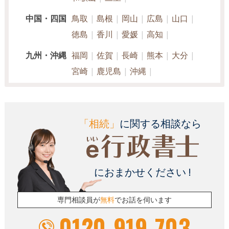
中国・四国
鳥取
島根
岡山
広島
山口
徳島
香川
愛媛
高知
九州・沖縄
福岡
佐賀
長崎
熊本
大分
宮崎
鹿児島
沖縄
「相続」
に関する相談なら
におまかせください !
専門相談員が
無料
でお話を伺います
0120-919-703