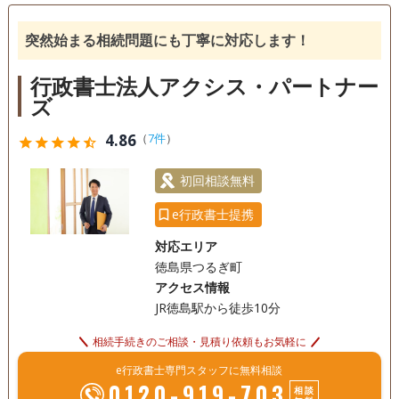
突然始まる相続問題にも丁寧に対応します！
行政書士法人アクシス・パートナー
ズ
4.86
（
7件
）
star
star
star
star
star_half
初回相談無料
e行政書士提携
対応エリア
徳島県つるぎ町
アクセス情報
JR徳島駅から徒歩10分
相続手続きのご相談・見積り依頼もお気軽に
e行政書士専門スタッフに無料相談
0120-919-703
相談