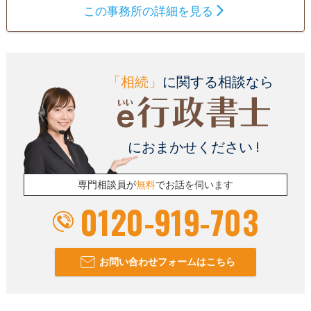
この事務所の詳細を見る
も無料ですのでお気軽にご相談ください。
遺言書
遺産分割
相続財産調査
相続手続き
銀行手続き
戸籍収集
相続人調査
「相続」
に関する相談なら
電話相談可
訪問可
土日相談可
初回相談無料
におまかせください !
専門相談員が
無料
でお話を伺います
0120-919-703
お問い合わせフォームはこちら