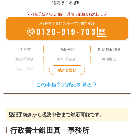
徳島県つるぎ町
相続手続きのご相談・見積り依頼もお気軽に
e行政書士専門スタッフに無料相談
0120-919-703
相談
無料
遺言書
遺産分割
相続財産調査
相続手続き
銀行手続き
戸籍収集
相続人調査
電話相談可
訪問可
土日相談可
この事務所の詳細を見る
登記手続きから税務申告まで対応可能です。
行政書士鎌田真一事務所