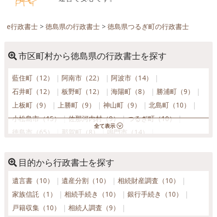
e行政書士
>
徳島県の行政書士
>
徳島県つるぎ町の行政書士
市区町村から徳島県の行政書士を探す
藍住町（12）
阿南市（22）
阿波市（14）
石井町（12）
板野町（12）
海陽町（8）
勝浦町（9）
上板町（9）
上勝町（9）
神山町（9）
北島町（10）
小松島市（15）
佐那河内村（9）
つるぎ町（10）
徳島市（65）
那賀町（8）
鳴門市（14）
東みよし町（14）
松茂町（10）
美波町（10）
美馬市（14）
三好市（9）
牟岐町（8）
目的から行政書士を探す
吉野川市（14）
遺言書（10）
遺産分割（10）
相続財産調査（10）
家族信託（1）
相続手続き（10）
銀行手続き（10）
戸籍収集（10）
相続人調査（9）