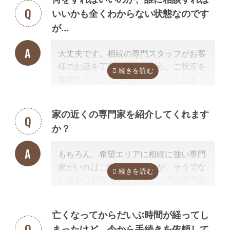
義変更手続き）の前提業務として相続手続きと併せて依頼します。
いいかも全くわからない状態なのです
相続財産調査、財産目録の作成
が…
遺産分割するにはどのような相続財産があるのか調査が必要です。
相続
財産の調査によって、思わぬ財産が見つかることや、実は莫大な借金が
大丈夫です。相続の専門スタッフがお客
あったことが発覚することがあります。
様のお話を丁寧に伺いながら、ご状況を
相続手続きの前提業務として相続手続きと併せて依頼されるケースが多
整理するところからお手伝いいたしま
いでしょう。
す。まずはお気軽にご連絡ください。
行政書士に依頼できない相続手続き
相続放棄、遺産分割方法や遺言内容の相談
家の近くの専門家を紹介してくれます
他の相続人との交渉
か？
相続放棄の申述手続き
遺言書の検認手続き
相続登記
相続税申告、準確定申告
もちろん、希望エリアに相続に強い専門
大まかに言うと、トラブルに関することは弁護士、登記（不動産）に関
家がいればご紹介可能ですが、そうでな
することは司法書士、相続税などの税金に関することは税理士の業務で
い場合は対応可能な近隣エリアの専門家
す。
を紹介させて頂きます。
なぜなら、専門家選びで最も大切なの
亡くなってからだいぶ時間が経ってし
は、
自宅近くに事務所があるかではな
まったけど、今から手続きを依頼して