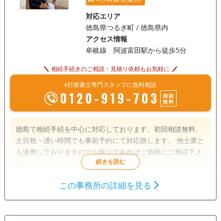
対応エリア
徳島県つるぎ町 / 徳島県内
アクセス情報
牟岐線 阿波富田駅から徒歩5分
相続手続きのご相談・見積り依頼もお気軽に
e行政書士専門スタッフに無料相談
0120-919-703
相談
無料
徳島で相続手続を中心に対応しております。初回相談無料、
土日祝・遅い時間でも事前予約にて対応致します。 他士業と
も連携しておりますのでお困りであればご気軽にご相談下さ
い。
この事務所の詳細を見る
遺言書
遺産分割
相続財産調査
成年後見
家族信託
相続手続き