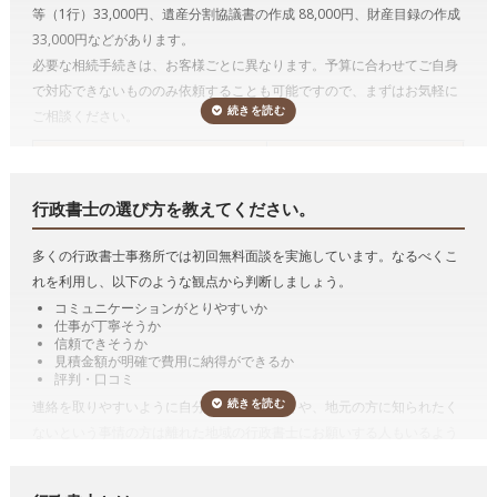
行政書士は遺言者が決めた遺言内容に基づいて遺言書文案を作成するこ
等（1行）33,000円、遺産分割協議書の作成 88,000円、財産目録の作成
とができます。
33,000円などがあります。
必要な相続手続きは、お客様ごとに異なります。予算に合わせてご自身
遺言には、公正証書遺言、自筆証書遺言及び秘密証書遺言の3つの方式
で対応できないもののみ依頼することも可能ですので、まずはお気軽に
があります。
ご相談ください。
たとえば、公正証書遺言をするためには、必要書類を収集したり、証人
になってくれる人を探さねばならず、また、公証役場に最低でも2回は
相続手続き
*参考価格（税込み）
行かなければなりません。
行政書士に依頼すると、書類の収集や証人の
戸籍収集1名
11,000円
立会いもやってもらえますし、遺言者が公証役場に行くのも1回だけで
行政書士の選び方を教えてください。
戸籍収集3名まで
27,500円
十分となる場合も多い
です。
法定相続情報一覧図の作成
11,000円
多くの行政書士事務所では初回無料面談を実施しています。なるべくこ
また、遺言を作るのではなく、実際に相続が発生し、その遺言の内容を
自動車の名義変更1台
11,000円
れを利用し、以下のような観点から判断しましょう。
実現するために手続きをおこなう遺言の執行も行政書士がおこなうこと
金融機関の解約等1行
33,000円
コミュニケーションがとりやすいか
ができます。
解約立ち合い1件
11,000円
仕事が丁寧そうか
遺産分割協議書の作成
88,000円
遺産分割協議書の作成
信頼できそうか
見積金額が明確で費用に納得ができるか
財産目録の作成
33,000円
遺産分割協議書とは、その名称のとおり、遺産分割協議の結果を書面に
評判・口コミ
遺言書の文案作成(財産目録含む)
110,000円
したものです。
連絡を取りやすいように自分の勤め先の近くや、地元の方に知られたく
遺産分割協議書の作成をのみを依頼するケースは稀で、通常は、相続人
ないという事情の方は離れた地域の行政書士にお願いする人もいるよう
*参考価格は「いい相続」がご案内した行政書士に依頼した場合の目安の料金
調査などの相続手続き等とセットで行政書士に依頼する方が多いです。
です。そのような場合は広域でも対応可能か確認しましょう。
です。手続きは一例です。
「
e行政書士
」で相続手続きをスッキリ解決！
費用が気になる方は、相続手続きの費用を複数の専門家にまとめて依頼
相続手続き（
有価証券
、
預貯金
、
自動車の名義変更
など）