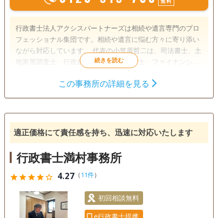
無料
行政書士法人アクシスパートナーズは相続や遺言専門のプロ
フェッショナル集団です。相続や遺言に悩む方々に寄り添い
ながら対応しています。 代表の小笠原哲二は、司法書士、土
地家屋調査士、行政書士、宅地建物取引士、ファイナンシャ
ルプランナーなど、法律や不動産、金銭の専門家としての資
この事務所の詳細を見る
格を多数取得。豊富な知識とこれまでの実績で、遺言や相続
遺言書
遺産分割
相続財産調査
における手続きやトラブルにも親身になって相談に応じてき
相続手続き
銀行手続き
戸籍収集
ました。 また、 同じく小笠原が代表を務める司法書士法人
小笠原合同事務所（2007年に創業、2011年に法人化し 司法
相続人調査
任意後見
書士5名、土地家屋調査士2名が所属）と連携し、 相談者様の
適正価格にて責任感を持ち、迅速に対応いたします
お悩みに寄り添います。 相続のトラブルを抱える人や、生前
電話相談可
訪問可
土日相談可
初回相談無料
贈与・相続や遺言のことでお困りの方が専門家に相談しやす
行政書士満村事務所
いよう、初回の相談は無料です。60分から90分ほど時間をか
18時以降相談可
オンライン面談可
事務所面談可
けてじっくり安心して話ができます。 ぜひお気軽にご相談く
4.27
（
11件
）
star
star
star
star
star_outline
ださい。 （本店）兵庫県神戸市中央区脇浜町３丁目７番１５
号
初回相談無料
e行政書士提携