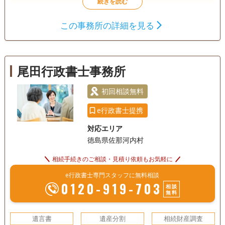
遺言書
遺産分割
相続財産調査
この事務所の詳細を見る
相続手続き
銀行手続き
戸籍収集
相続人調査
尾田行政書士事務所
電話相談可
初回相談無料
e行政書士提携
対応エリア
徳島県佐那河内村
相続手続きのご相談・見積り依頼もお気軽に
e行政書士専門スタッフに無料相談
0120-919-703
相談
無料
遺言書
遺産分割
相続財産調査