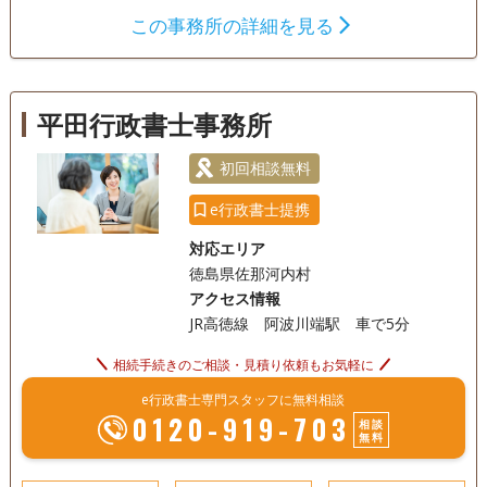
ルプランナーなど、法律や不動産、金銭の専門家としての資
この事務所の詳細を見る
格を多数取得。豊富な知識とこれまでの実績で、遺言や相続
遺言書
遺産分割
相続財産調査
における手続きやトラブルにも親身になって相談に応じてき
相続手続き
銀行手続き
戸籍収集
ました。 また、 同じく小笠原が代表を務める司法書士法人
小笠原合同事務所（2007年に創業、2011年に法人化し 司法
相続人調査
任意後見
平田行政書士事務所
書士5名、土地家屋調査士2名が所属）と連携し、 相談者様の
お悩みに寄り添います。 相続のトラブルを抱える人や、生前
電話相談可
訪問可
土日相談可
初回相談無料
初回相談無料
贈与・相続や遺言のことでお困りの方が専門家に相談しやす
いよう、初回の相談は無料です。60分から90分ほど時間をか
18時以降相談可
オンライン面談可
事務所面談可
e行政書士提携
けてじっくり安心して話ができます。 ぜひお気軽にご相談く
対応エリア
ださい。 （本店）兵庫県神戸市中央区脇浜町３丁目７番１５
徳島県佐那河内村
号
アクセス情報
JR高徳線 阿波川端駅 車で5分
相続手続きのご相談・見積り依頼もお気軽に
e行政書士専門スタッフに無料相談
0120-919-703
相談
無料