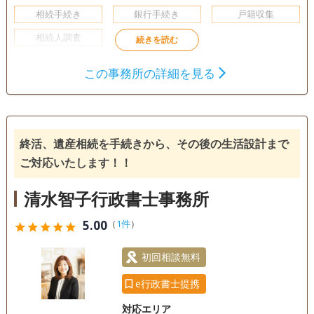
相続手続き
銀行手続き
戸籍収集
相続人調査
電話相談可
訪問可
土日相談可
この事務所の詳細を見る
終活、遺産相続を手続きから、その後の生活設計まで
ご対応いたします！！
清水智子行政書士事務所
5.00
（
1件
）
star
star
star
star
star
初回相談無料
e行政書士提携
対応エリア