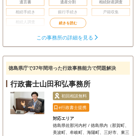
遺言書
遺産分割
相続財産調査
相続手続き
銀行手続き
戸籍収集
相続人調査
初回相談無料
事務所面談可
この事務所の詳細を見る
徳島県庁で37年間培った行政事務能力で問題解決
行政書士山田和弘事務所
初回相談無料
e行政書士提携
対応エリア
徳島県佐那河内村 / 徳島県内（那賀町、
美波町、牟岐町、海陽町、三好市、東三