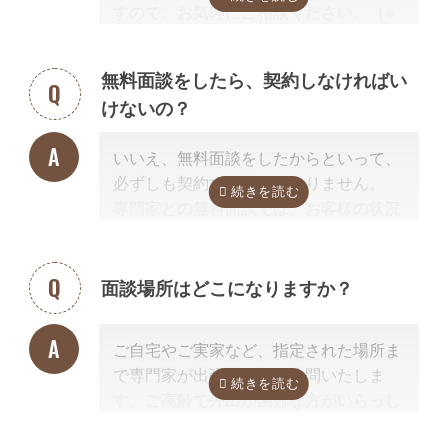
すので、お気軽にご相談ください。（※
く進みません。
相続放棄は対象外）
相続手続きを専門に行っている、相続手
続きの実績が多数ある士業を選ぶこと
無料面談をしたら、契約しなければい
が、スムーズで間違いのない相続手続き
けないの？
のために非常に重要になります。
なお自宅から離れた専門家をご紹介した
いいえ、無料面談をしたからといって、
場合でも、ご自宅やご自宅近くのカフェ
必ずしも契約する必要はありません。
等まで出張費無料で訪問可能ですのでご
専門家との無料面談では、お客様の状況
安心ください。
に応じて、必要な手続きの内容を明らか
にし、依頼した場合の見積もりを無料で
提示させて頂きます。
面談場所はどこになりますか？
正式な手続き代行の契約をするまでは、
料金は発生しません。また面談後にしつ
ご自宅やご実家など、指定された場所ま
こく営業するようなことはありませんの
で専門家が出張費無料で訪問いたしま
でご安心ください。
す。ご高齢で外出が困難な方がいらっし
ゃる場合もご安心ください。