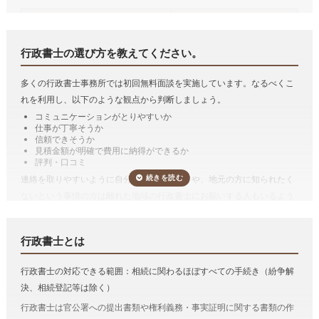
たとえば、公正証書遺言をするためには、必要書類を収集したり、証人
相続手続き
*参考価格（税込み）
になってくれる人を探さねばならず、また、公証役場に最低でも2回は
戸籍収集1名
11,000円
行かなければなりません。
行政書士に依頼すると、書類の収集や証人の
行政書士の選び方を教えてください。
戸籍収集3名まで
27,500円
立会いもやってもらえますし、遺言者が公証役場に行くのも1回だけで
法定相続情報一覧図の作成
11,000円
十分となる場合も多い
です。
多くの行政書士事務所では初回無料面談を実施しています。なるべくこ
自動車の名義変更1台
11,000円
れを利用し、以下のような観点から判断しましょう。
また、遺言を作るのではなく、実際に相続が発生し、その遺言の内容を
金融機関の解約等1行
33,000円
コミュニケーションがとりやすいか
実現するために手続きをおこなう遺言の執行も行政書士がおこなうこと
解約立ち合い1件
11,000円
仕事が丁寧そうか
ができます。
遺産分割協議書の作成
88,000円
信頼できそうか
見積金額が明確で費用に納得ができるか
財産目録の作成
33,000円
遺産分割協議書の作成
評判・口コミ
遺言書の文案作成(財産目録含む)
110,000円
遺産分割協議書とは、その名称のとおり、遺産分割協議の結果を書面に
連絡を取りやすいように自分の勤め先の近くや、地元の方に知られたく
したものです。
ないという事情の方は離れた地域の行政書士にお願いする人もいるよう
*参考価格は「いい相続」がご案内した行政書士に依頼した場合の目安の料金
です。そのような場合は広域でも対応可能か確認しましょう。
遺産分割協議書の作成をのみを依頼するケースは稀で、通常は、相続人
です。手続きは一例です。
調査などの相続手続き等とセットで行政書士に依頼する方が多いです。
「
e行政書士
」で相続手続きをスッキリ解決！
費用が気になる方は、相続手続きの費用を複数の専門家にまとめて依頼
行政書士とは
できる「
相続費用見積ガイド
」をご利用ください。
相続手続き（
有価証券
、
預貯金
、
自動車の名義変更
など）
行政書士の対応できる範囲：相続に関わるほぼすべての手続き（紛争解
預貯金や有価証券などの相続手続きは行政書士に依頼することができま
決、相続登記等は除く）
す。
行政書士は官公署への提出書類や権利義務・事実証明に関する書類の作
金融機関によって要求される資料は多岐にわたるため、それを一つひと