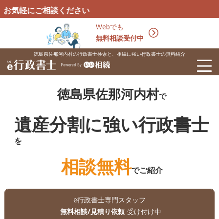
相談ください
Webでも
無料相談受付中
徳島県佐那河内村の行政書士検索と、相続に強い行政書士の無料紹介
徳島県佐那河内村
で
遺産分割に強い行政書士
を
相談無料
でご紹介
e行政書士専門スタッフ
無料相談/見積り依頼
受け付け中