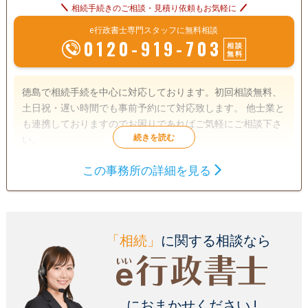
相続手続きのご相談・見積り依頼もお気軽に
e行政書士専門スタッフに無料相談
0120-919-703
相談
無料
徳島で相続手続を中心に対応しております。初回相談無料、
土日祝・遅い時間でも事前予約にて対応致します。 他士業と
も連携しておりますのでお困りであればご気軽にご相談下さ
い。
この事務所の詳細を見る
遺言書
遺産分割
相続財産調査
成年後見
家族信託
相続手続き
銀行手続き
戸籍収集
相続人調査
「相続」
に関する相談なら
電話相談可
訪問可
土日相談可
初回相談無料
18時以降相談可
事務所面談可
におまかせください !