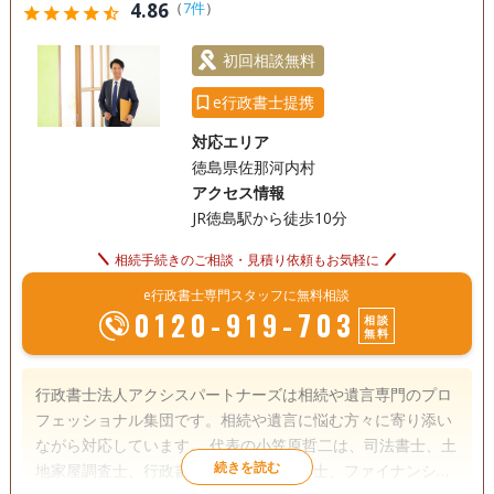
4.86
（
7件
）
star
star
star
star
star_half
初回相談無料
e行政書士提携
対応エリア
徳島県佐那河内村
アクセス情報
JR徳島駅から徒歩10分
相続手続きのご相談・見積り依頼もお気軽に
e行政書士専門スタッフに無料相談
0120-919-703
相談
無料
行政書士法人アクシスパートナーズは相続や遺言専門のプロ
フェッショナル集団です。相続や遺言に悩む方々に寄り添い
ながら対応しています。 代表の小笠原哲二は、司法書士、土
地家屋調査士、行政書士、宅地建物取引士、ファイナンシャ