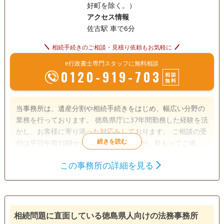
好町を除く。）
アクセス情報
佐古駅 車で6分
相続手続きのご相談・見積り依頼もお気軽に
e行政書士専門スタッフに無料相談
0120-919-703
相談
無料
当事務所は、遺産分割や相続手続きをはじめ、幅広い分野の
業務を行っております。 徳島県庁に37年間勤務した経験を活
かし、お客様に寄り添った対応をしております。 ご相談の受
付は平日午前10時から午後6時までですが、前もってご連絡
いただければ、19時以降や土日の相談もできます。 初回相談
この事務所の詳細を見る
も無料ですのでお気軽にご相談ください。
遺言書
遺産分割
相続財産調査
相続手続き
銀行手続き
戸籍収集
相続人調査
相続問題に直面している徳島県人向けの法務事務所