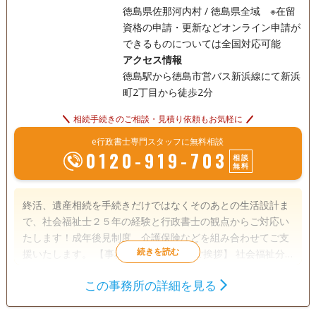
徳島県佐那河内村 / 徳島県全域 ※在留
資格の申請・更新などオンライン申請が
できるものについては全国対応可能
アクセス情報
徳島駅から徳島市営バス新浜線にて新浜
町2丁目から徒歩2分
相続手続きのご相談・見積り依頼もお気軽に
e行政書士専門スタッフに無料相談
0120-919-703
相談
無料
終活、遺産相続を手続きだけではなくそのあとの生活設計ま
で、社会福祉士２５年の経験と行政書士の観点からご対応い
たします！成年後見制度、介護保険などを組み合わせてご支
援いたします。 【事務所開設の経緯とご挨拶】 社会福祉分
野にて２５年以上の経験を持ちます、法律関係の方々とご一
この事務所の詳細を見る
緒にお仕事をしながら仕事をしてきました。もう一歩踏み込
遺言書
遺産分割
相続財産調査
んだ社会福祉を求めて、2025年5月に行政書士の資格を取得
相続手続き
銀行手続き
戸籍収集