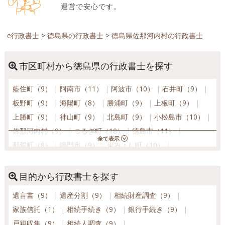
運営で安心です。
e行政書士
>
徳島県の行政書士
>
徳島県佐那河内村の行政書士
市区町村から徳島県の行政書士を探す
藍住町（9）
阿南市（11）
阿波市（10）
石井町（9）
板野町（9）
海陽町（8）
勝浦町（9）
上板町（9）
上勝町（9）
神山町（9）
北島町（9）
小松島市（10）
佐那河内村（9）
つるぎ町（10）
徳島市（11）
那賀町（8）
鳴門市（9）
東みよし町（10）
松茂町（9）
美波町（8）
美馬市（10）
三好市（9）
牟岐町（8）
吉野川市（9）
目的から行政書士を探す
遺言書（9）
遺産分割（9）
相続財産調査（9）
家族信託（1）
相続手続き（9）
銀行手続き（9）
戸籍収集（9）
相続人調査（9）