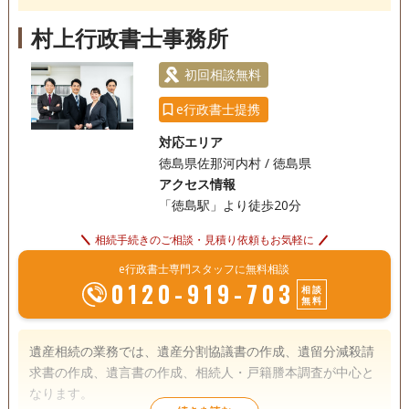
考え、他の専門家に協力をいただきながら、課題解決を行っ
電話相談可
訪問可
土日相談可
初回相談無料
ております。 相続登記手続きの手順については、簡単にご説
村上行政書士事務所
明させていただきます。 相続税の申告が必要な方は、税理士
18時以降相談可
オンライン面談可
事務所面談可
をご紹介させていただきます。 土地建物の手続きについて
初回相談無料
も、土地家屋調査士として当職が対応可能です。 何か困りご
e行政書士提携
とがありましたら、ご連絡いただければ対応させていただき
ます。
対応エリア
徳島県佐那河内村 / 徳島県
アクセス情報
「徳島駅」より徒歩20分
相続手続きのご相談・見積り依頼もお気軽に
e行政書士専門スタッフに無料相談
0120-919-703
相談
無料
遺産相続の業務では、遺産分割協議書の作成、遺留分減殺請
求書の作成、遺言書の作成、相続人・戸籍謄本調査が中心と
なります。