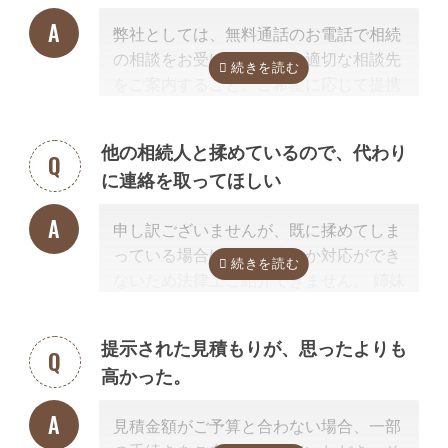
弊社としては、無料通話のお電話で相続
の相談をお受けすること、適切な相談先
をご案内すること、ご希望に応じて提携
する行政書士・税理士との無料面談のセ
ッティングをするところまで無料で行っ
他の相続人と揉めているので、代わり
ています。
に連絡を取ってほしい
またご紹介した専門家については、面談
でお客様のご相談にのること、必要な相
申し訳ございませんが、既に揉めてしま
続手続きを明らかにすること、それに対
っている場合は、弁護士しか対応ができ
するお見積りを提示するところまでは無
ないため法律上ご紹介できません。 姉妹
料で行っています。
サイト「いい相続」に相談可能な弁護士
「自分で作成した書類が正しいかチェッ
が掲載されていますので、お客様から弁
クしてほしい」といったご相談は、専門
提示された見積もりが、思ったよりも
護士事務所に直接ご相談ください。
家の能力を使った実務に当たるため、無
高かった。
料面談の対象外です。詳しくは専門スタ
掲載中の弁護士一覧はこちら
ッフまでご相談ください。
見積金額がご予算と合わない場合、一部