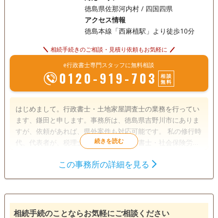
徳島県佐那河内村 / 四国四県
アクセス情報
徳島本線「西麻植駅」より徒歩10分
相続手続きのご相談・見積り依頼もお気軽に
e行政書士専門スタッフに無料相談
0120-919-703
相談
無料
はじめまして。行政書士・土地家屋調査士の業務を行ってい
ます、鎌田と申します。事務所は、徳島県吉野川市にありま
すが、依頼があれば、県外案件も対応可能です。 私の修行時
代、代表者が、税理士・司法書士・行政書士・社会保険労務
士・土地家屋調査士を兼務する事務所で勤務しておりまし
この事務所の詳細を見る
た。 その際に、不動産に関する手続き全般、税金のについて
遺言書
遺産分割
相続財産調査
基本的な事項について、事例を通してさまざま様々な経験と
相続手続き
銀行手続き
戸籍収集
知識を学ばせていただきました。 その経験が、現在に、生か
されていると個人的には考えております。 相続は、依頼内容
相続人調査
ごとにさまざま様々なケースがありますが、相談者と一緒に
相続手続のことならお気軽にご相談ください