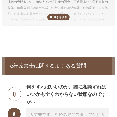
成等の専門家です。相続人や相続財産の調査、戸籍謄本など必要書類の
つ確かめながら集めるのは想像以上に手間がかかります。
手続きを専門
収集、遺産分割協議書の作成、銀行口座の凍結解除・名義変更・口座解
家に任せることで、ご自身の生活のペースを守り、今後の生活の方針や
約、自動車の名義変更などさまざまな手続きに対応しています。また、
親族のケアに時間を使うことが出来ます。
一般的に弁護士や司法書士などと比べ報酬額が低いため、ほかの士業に
しかも、相続手続きを一括して依頼した方が割安になりますし、面倒が
依頼するより費用を抑えて相続手続きをおこなえるというメリットがあ
ありません。
ります。一方、不動産登記はおこなえないため、相続財産に不動産があ
相続人調査
電話受付時間 – 平日 9:00 – 19:00 / 土日祝 9:00 –18:00
る場合、不動産の名義変更（相続登記）を弁護士、または司法書士に依
遺産分割協議をするためには、誰が法定相続人なのかを確定する必要が
頼する必要があります。
あり、相続人調査が必要です。
まれに相続人調査によって認知した子が
相続税が発生するケースでは相続人自身で申告するか、別途税理士に依
いたことが発覚することもあります。
頼する必要があります。
相続人調査は、被相続人の出生から死亡までのすべての戸籍謄本等（場
e行政書士に関するよくある質問
合によっては被相続人の尊属の死亡の分かる戸籍謄本等も含みます）を
収集して行います。 なお、相続人を確認するための戸籍謄本等は、相続
手続きでも必要となります。
何をすればいいのか、誰に相談すれば
通常、相続人調査のみ依頼することはなく、相続手続き（相続財産の名
いいかも全くわからない状態なのです
義変更手続き）の前提業務として相続手続きと併せて依頼します。
が…
相続財産調査、財産目録の作成
遺産分割するにはどのような相続財産があるのか調査が必要です。
相続
大丈夫です。相続の専門スタッフがお客
財産の調査によって、思わぬ財産が見つかることや、実は莫大な借金が