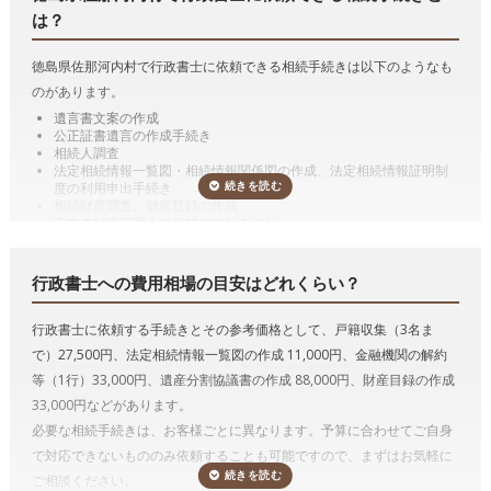
は？
徳島県佐那河内村で行政書士に依頼できる相続手続きは以下のようなも
のがあります。
遺言書文案の作成
公正証書遺言の作成手続き
相続人調査
法定相続情報一覧図・相続情報関係図の作成、法定相続情報証明制
度の利用申出手続き
相続財産調査、財産目録の作成
不在者財産管理人の候補者になること
遺産分割協議書の作成
預貯金の相続手続き（相続した預貯金の払戻し手続き）
有価証券の相続手続き（相続した有価証券の名義変更）
行政書士への費用相場の目安はどれくらい？
自動車の相続手続き（相続した自動車の名義変更）
遺言の執行
行政書士に依頼する手続きとその参考価格として、戸籍収集（3名ま
代表的な手続きの詳細を説明していきます。
で）27,500円、法定相続情報一覧図の作成 11,000円、金融機関の解約
遺言書作成のサポート、遺言の執行
等（1行）33,000円、遺産分割協議書の作成 88,000円、財産目録の作成
行政書士は遺言者が決めた遺言内容に基づいて遺言書文案を作成するこ
33,000円などがあります。
とができます。
必要な相続手続きは、お客様ごとに異なります。予算に合わせてご自身
で対応できないもののみ依頼することも可能ですので、まずはお気軽に
遺言には、公正証書遺言、自筆証書遺言及び秘密証書遺言の3つの方式
ご相談ください。
があります。