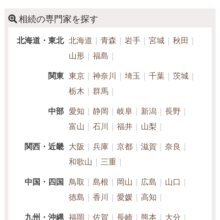
し、事務所を開設いたしました。 私たちの事務所は、長年に
わたり医療・介護福祉の現場に携わってきた経験と、福祉に
事業承継
相続人調査
生前贈与（不動産名
相続の専門家を探す
義変更）
関する資格を活かし、地域の皆さまの暮らしと未来を支える
法務サービスを提供しいたします。 個人の方から法人様ま
北海道・東北
北海道
青森
岩手
宮城
秋田
電話相談可
訪問可
女性スタッフ対応可
土日相談可
で、人生のさまざまなステージで直面する不安や課題に、丁
山形
福島
寧に寄り添いながらサポートいたします。 遺言書や任意後見
初回相談無料
18時以降相談可
オンライン面談可
制度のご相談、法人設立や運営支援、福祉サービスに関する
関東
東京
神奈川
埼玉
千葉
茨城
申請手続き、さらに各種許認可申請にも対応いたします。 ご
事務所面談可
栃木
群馬
家族の将来や地域社会の在り方を見据えたアドバイスと実務
支援を通じて、ご相談者様の想いをかたちにするお手伝いを
中部
愛知
静岡
岐阜
新潟
長野
いたします。 ご相談者様お一人おひとりの背景や価値観を大
富山
石川
福井
山梨
切にし、安心して次の一歩を踏み出していただけるよう、心
をこめて寄り添います。 どうぞお気軽にご相談くださいま
関西・近畿
大阪
兵庫
京都
滋賀
奈良
せ。
和歌山
三重
中国・四国
鳥取
島根
岡山
広島
山口
徳島
香川
愛媛
高知
九州・沖縄
福岡
佐賀
長崎
熊本
大分