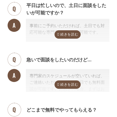
また専門家の事務所での面談、Zoom等
平日は忙しいので、土日に面談をした
を使ったオンライン面談にも対応可能で
いが可能ですか？
す。（一部士業を除く）
無料面談のお申し込み時に、弊社相談員
事前にご予約いただければ、土日でも対
までご希望の方法をお申し付けくださ
応可能な専門家のご紹介が可能です。
い。
急いで面談をしたいのだけど…
専門家のスケジュールが空いていれば、
ご連絡いただいた当日や翌日でも無料面
談が可能です。お急ぎの場合、まずはお
電話ください。
どこまで無料でやってもらえる？