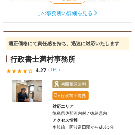
お気軽にご相談ください。
この事務所の詳細を見る
遺言書
遺産分割
相続財産調査
相続手続き
銀行手続き
戸籍収集
相続人調査
適正価格にて責任感を持ち、迅速に対応いたします
電話相談可
訪問可
土日相談可
初回相談無料
行政書士満村事務所
オンライン面談可
事務所面談可
4.27
（
11件
）
star
star
star
star
star_outline
初回相談無料
e行政書士提携
対応エリア
徳島県佐那河内村 / 徳島県内
アクセス情報
牟岐線 阿波富田駅から徒歩5分