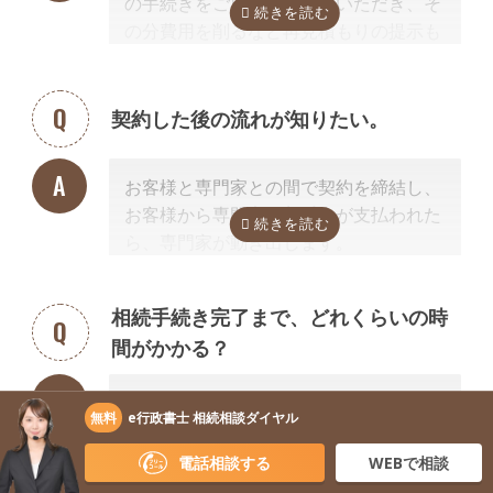
の手続きをご自身で行っていただき、そ
の分費用を削るなど再見積もりの提示も
可能です。
見積を提示した専門家に直接相談がしづ
らい場合、弊社専門スタッフがお客様に
契約した後の流れが知りたい。
代わって先生と調整することもできます
ので、遠慮なくご相談ください。
お客様と専門家との間で契約を締結し、
お客様から専門家に着手金が支払われた
ら、専門家が動き出します。
お客様が専門家と会うのは最初の1回だ
けの場合が多く、契約後は電話・メー
相続手続き完了まで、どれくらいの時
ル・郵便などを使って進捗状況などの連
間がかかる？
絡を取り合う形になります。
基本的には、あとは専門家に任せておけ
相続手続きは、複数の役所や機関とのや
ば大丈夫ですので、ご安心ください。
無料
e行政書士 相続相談ダイヤル
り取りが発生するため、思った以上に時
間がかかります。
電話相談する
WEBで相談
手続きの内容によって異なりますが、戸