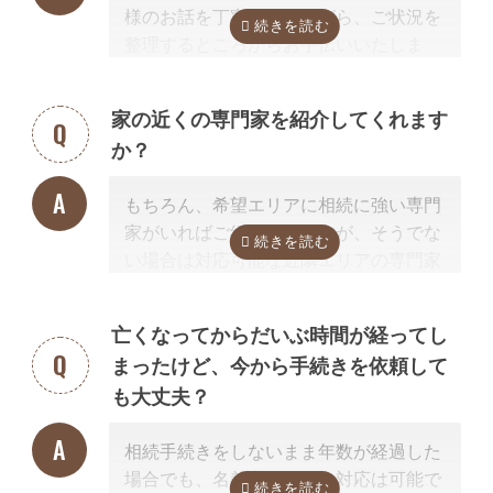
様のお話を丁寧に伺いながら、ご状況を
あったことが発覚することがあります。
整理するところからお手伝いいたしま
相続手続きの前提業務として相続手続きと併せて依頼されるケースが多
す。まずはお気軽にご連絡ください。
いでしょう。
行政書士に依頼できない相続手続き
家の近くの専門家を紹介してくれます
相続放棄、遺産分割方法や遺言内容の相談
か？
他の相続人との交渉
相続放棄の申述手続き
遺言書の検認手続き
もちろん、希望エリアに相続に強い専門
相続登記
相続税申告、準確定申告
家がいればご紹介可能ですが、そうでな
大まかに言うと、トラブルに関することは弁護士、登記（不動産）に関
い場合は対応可能な近隣エリアの専門家
することは司法書士、相続税などの税金に関することは税理士の業務で
を紹介させて頂きます。
す。
なぜなら、専門家選びで最も大切なの
亡くなってからだいぶ時間が経ってし
は、
自宅近くに事務所があるかではな
まったけど、今から手続きを依頼して
く、その士業が相続手続きに強いかどう
も大丈夫？
か
だからです。
例えば同じ行政書士だからといって、法
相続手続きをしないまま年数が経過した
人業務が専門の行政書士に相続手続きの
場合でも、名義変更などの対応は可能で
依頼をしても、経験不足で手続きはうま