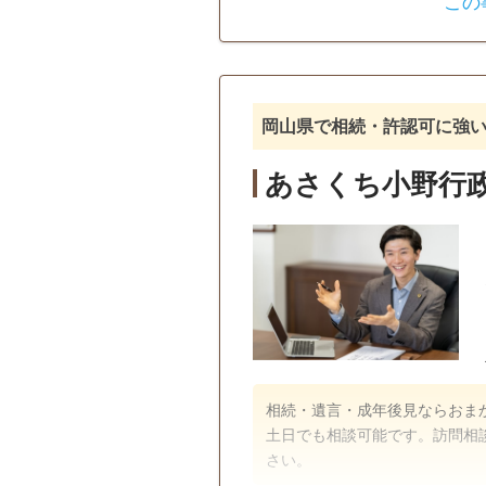
この
遺言書
遺産分割
戸籍収集
相続人調査
訪問可
女性スタッフ対応可
岡山県で相続・許認可に強
あさくち小野行
相続・遺言・成年後見ならおま
土日でも相談可能です。訪問相
さい。