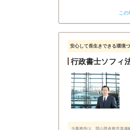
遺言書
遺産分割
この
戸籍収集
相続人調査
訪問可
土日相談可
初回相
安心して長生きできる環境
行政書士ソフィ
当事務所は、岡山県倉敷市真備