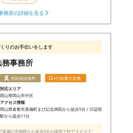
相続財産調査
相続手続き
銀行手続き
事務所の詳細を見る
談無料
オンライン面談可
事務所面談可
づくりのお手伝いをします
法務事務所
初回相談無料
e行政書士提携
対応エリア
岡山県岡山市中区
アクセス情報
岡山県倉敷市真備町まび記念病院から徒歩5分 / 川辺宿
駅から徒歩11分
町真備記念病院から徒歩5分の場所で好アクセスで