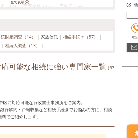
相
市（17）
西粟倉村（11）
早島町（14）
町（12）
美作市（14）
矢掛町（14）
相続財産調査（14）
家族信託
相続手続き（57）
）
相続人調査（13）
対応可能な相続に強い専門家一覧
(57
市中区に対応可能な行政書士事務所をご案内。
・銀行解約・戸籍収集など相続手続きでお悩みの方に、相談
無料でご紹介します。