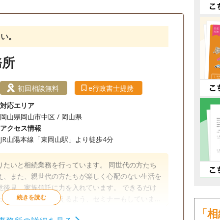
談可
初回相談無料
18時以降相談可
さい。
務所
初回相談無料
e行政書士提携
対応エリア
岡山県岡山市中区 / 岡山県
アクセス情報
JR山陽本線「東岡山駅」より徒歩4分
りたいと相続業務を行っています。 同世代の方たち
え、また、親世代の方たちが楽しく心配のない生活を
意後見、家族信託に力を入れています。 できるだけ
わっていることを伝えるよう、セミナーもしていま
「相