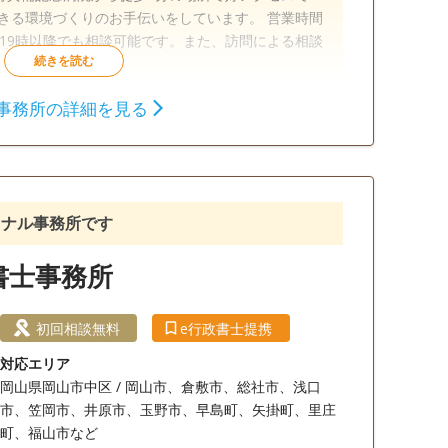
きる環境づくりのお手伝いをしています。 営業時間
土日や19時以降でも相談可能です。また、訪問による相談
事務所の詳細を見る
相続財産調査
相続手続き
銀行手続き
談無料
18時以降相談可
ョナル事務所です
書士事務所
初回相談無料
e行政書士提携
対応エリア
岡山県岡山市中区 / 岡山市、倉敷市、総社市、浅口
市、笠岡市、井原市、玉野市、早島町、矢掛町、里庄
町、福山市など