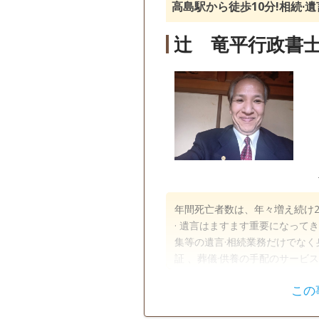
高島駅から徒歩10分!相続
辻󠄀 竜平行政書
年間死亡者数は、年々増え続け2
· 遺言はますます重要になって
集等の遺言·相続業務だけでなく
証 、葬儀·供養の手配のサービ
ましたら、当事務所に何なりとご相談、お任せ
この
ら徒歩10分 【営業時間】9時
遺言書
遺産分割