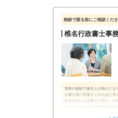
戸籍収集
相続人調査
電話相談可
訪問可
土日相
相続で困る前にご相談くだ
オンライン面談可
椎名行政書士事
突然の相続で困る人の助けにな
が困る前に対策をとれればと考
送るためにも必要だと思い、任
いろいろな人に法律や制度が変
す。