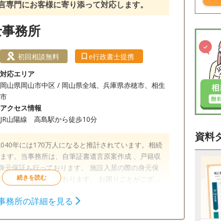
·遺言専門にお客様に寄り添って対応します。
士事務所
初回相談無料
e行政書士提携
対応エリア
岡山県岡山市中区 / 岡山県全域、兵庫県赤穂市、相生
市
アクセス情報
JR山陽線 高島駅から徒歩10分
資料
040年には170万人になると推計されています。相続
きます。当事務所は、自筆証書遺言原案作成 、戸籍収
身元保証も行っております。 施設入居の際の身元保
スと死後事務も行っております。 お困りごとがござい
ください。 【アクセス】JR高島駅か
事務所の詳細を見る
から18時
相続財産調査
相続手続き
銀行手続き