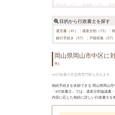
津山市（37）
奈義町（13）
新見
備前市（16）
真庭市（22）
美咲
和気町（14）
目的から行政書士を探す
遺言書（41）
遺産分割（15）
銀行手続き（57）
戸籍収集（57
岡山県岡山市中区に
件)
※e行政書士非提携専門家も含みます。
相続手続きを依頼できる 岡山県岡山
「e行政書士」では、遺産分割協議書
内容に応じた相続に詳しい行政書士を