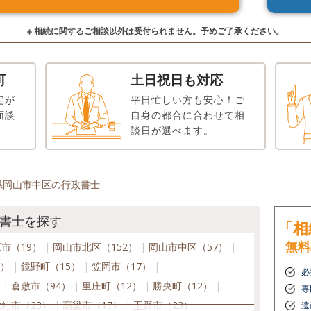
※ 相続に関するご相談以外は受付られません。予めご了承ください。
可
土日祝日も対応
定が
平日忙しい方も安心！ご
面談
自身の都合に合わせて相
談日が選べます。
県岡山市中区の行政書士
書士を探す
「相
無料
市（19）
岡山市北区（152）
岡山市中区（57）
4）
鏡野町（15）
笠岡市（17）
必
）
倉敷市（94）
里庄町（12）
勝央町（12）
専
総社市（23）
高梁市（17）
玉野市（23）
遺