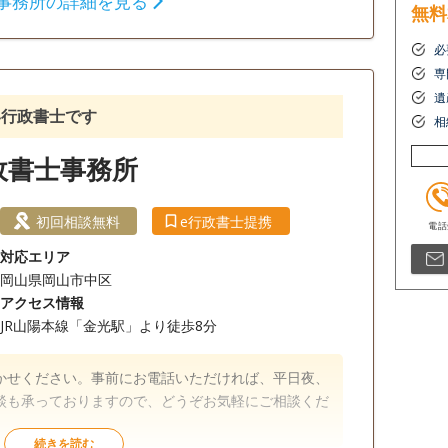
事務所の詳細を見る
無料
相続財産調査
相続手続き
銀行手続き
必
専
遺
土日相談可
オンライン面談可
事務所面談可
い行政書士です
相
政書士事務所
初回相談無料
e行政書士提携
対応エリア
岡山県岡山市中区
アクセス情報
JR山陽本線「金光駅」より徒歩8分
かせください。事前にお電話いただければ、平日夜、
談も承っておりますので、どうぞお気軽にご相談くだ