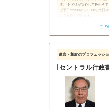
す。 お客様が安心して長生きで
は平日の9:00から18:00で
にも対応しています。
この
遺言書
遺産分割
戸籍収集
相続人調査
訪問可
土日相談可
初回相
遺言・相続のプロフェッシ
セントラル行政