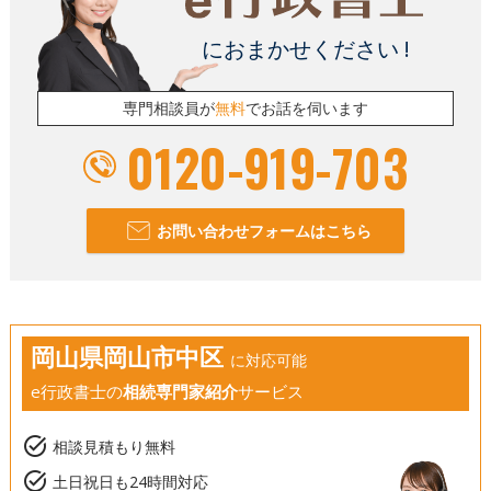
におまかせください !
専門相談員が
無料
でお話を伺います
0120-919-703
お問い合わせフォームはこちら
岡山県岡山市中区
に対応可能
e行政書士の
相続専門家紹介
サービス
task_alt
相談見積もり無料
task_alt
土日祝日も24時間対応