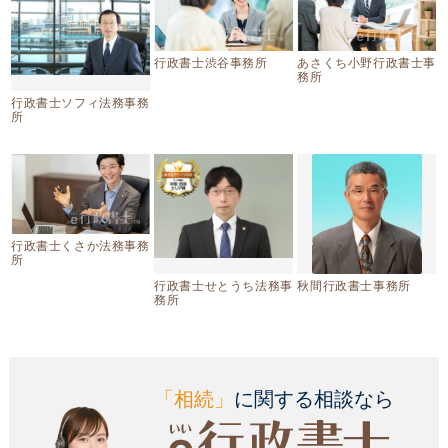
行政書士渋谷事務所
あさくち小野行政書士事
務所
行政書士ソフィ法務事務
所
行政書士くさか法務事務
所
行政書士せとうち法務事
秋間行政書士事務所
務所
「相続」
に関する相談なら