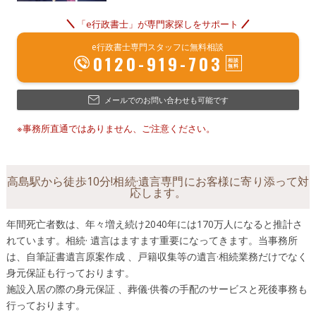
「e行政書士」が専門家探しをサポート
e行政書士専門スタッフに無料相談
0120-919-703
メールでのお問い合わせも可能です
※事務所直通ではありません、ご注意ください。
高島駅から徒歩10分!相続·遺言専門にお客様に寄り添って対
応します。
年間死亡者数は、年々増え続け2040年には170万人になると推計さ
れています。相続· 遺言はますます重要になってきます。当事務所
は、自筆証書遺言原案作成 、戸籍収集等の遺言·相続業務だけでなく
身元保証も行っております。
施設入居の際の身元保証 、葬儀·供養の手配のサービスと死後事務も
行っております。