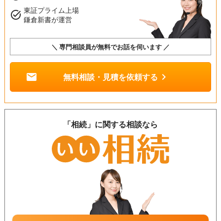
東証プライム上場
task_alt
鎌倉新書が運営
＼ 専門相談員が無料でお話を伺います ／
mail
chevron_right
無料相談・見積を依頼する
「相続」に関する相談なら