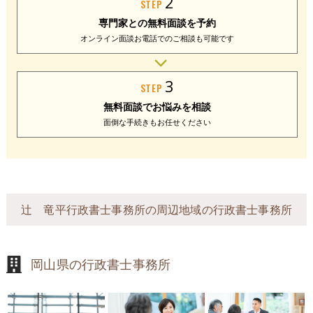
2
STEP
専門家との
無料面談を予約
オンライン面談
お電話でのご相談
も可能です
3
STEP
無料面談で
お悩みを相談
面倒な手続きも
お任せください
辻󠄀 竜平行政書士事務所の周辺地域の行政書士事務所
岡山県の行政書士事務所