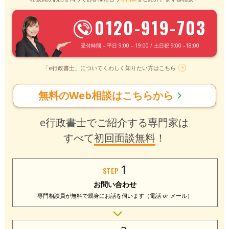
0120-919-703
受付時間 – 平日 9:00 – 19:00 / 土日祝 9:00 –18:00
「e行政書士」についてくわしく知りたい方はこちら
無料のWeb相談はこちらから
chevron_right
e行政書士でご紹介する専門家は
すべて
初回面談無料
！
1
STEP
お問い合わせ
専門相談員が無料で
親身にお話を伺います
（電話 or メール）