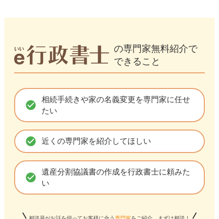
の専門家無料紹介で
できること
相続手続きや家の名義変更を専門家に任せ
check_circle
たい
check_circle
近くの専門家を紹介してほしい
遺産分割協議書の作成を行政書士に頼みた
check_circle
い
相談員がお話を伺ってお客様に合う
専門家
をご紹介。まずは相談！