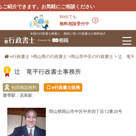
介できます。お気軽にご相談ください
Webでも
無料相談受付中
全国の行政書士検索と、相続に強い行政書士の無料紹介
e行政書士
>
岡山県の行政書士
>
岡山市中区の行政書士
>
辻󠄀 
辻󠄀 竜平行政書士事務所
初回相談無料
e行政書士提携
最寄駅：
高島駅
岡山県岡山市中区中井四丁目12番20号