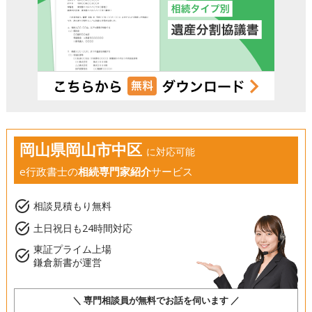
岡山県岡山市中区
に対応可能
e行政書士の
相続専門家紹介
サービス
task_alt
相談見積もり無料
task_alt
土日祝日も24時間対応
東証プライム上場
task_alt
鎌倉新書が運営
＼ 専門相談員が無料でお話を伺います ／