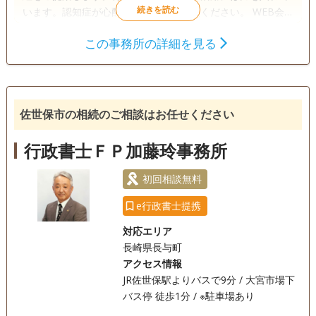
います。認知症が心配な方はぜひご相談ください。 WEB会
議室で、遺産分割協議の開催も可能です。全員が納得するま
この事務所の詳細を見る
で、しっかりと説明いたします。
遺言書
遺産分割
相続財産調査
成年後見
家族信託
相続手続き
銀行手続き
戸籍収集
相続人調査
佐世保市の相続のご相談はお任せください
電話相談可
訪問可
土日相談可
初回相談無料
行政書士ＦＰ加藤玲事務所
18時以降相談可
オンライン面談可
事務所面談可
初回相談無料
e行政書士提携
対応エリア
長崎県長与町
アクセス情報
JR佐世保駅よりバスで9分 / 大宮市場下
バス停 徒歩1分 / ※駐車場あり