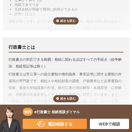
遺産分割協議書の作成
88,000円
遺産分割協議書の作成
信頼できそうか
見積金額が明確で費用に納得ができるか
財産目録の作成
33,000円
遺産分割協議書とは、その名称のとおり、遺産分割協議の結果を書面に
評判・口コミ
遺言書の文案作成(財産目録含む)
110,000円
したものです。
連絡を取りやすいように自分の勤め先の近くや、地元の方に知られたく
遺産分割協議書の作成をのみを依頼するケースは稀で、通常は、相続人
ないという事情の方は離れた地域の行政書士にお願いする人もいるよう
*参考価格は「いい相続」がご案内した行政書士に依頼した場合の目安の料金
調査などの相続手続き等とセットで行政書士に依頼する方が多いです。
です。そのような場合は広域でも対応可能か確認しましょう。
です。手続きは一例です。
「
e行政書士
」で相続手続きをスッキリ解決！
費用が気になる方は、相続手続きの費用を複数の専門家にまとめて依頼
相続手続き（
有価証券
、
預貯金
、
自動車の名義変更
など）
行政書士とは
できる「
相続費用見積ガイド
」をご利用ください。
預貯金や有価証券などの相続手続きは行政書士に依頼することができま
行政書士の対応できる範囲：相続に関わるほぼすべての手続き（紛争解
す。
決、相続登記等は除く）
金融機関によって要求される資料は多岐にわたるため、それを一つひと
行政書士は官公署への提出書類や権利義務・事実証明に関する書類の作
つ確かめながら集めるのは想像以上に手間がかかります。
手続きを専門
成等の専門家です。相続人や相続財産の調査、戸籍謄本など必要書類の
家に任せることで、ご自身の生活のペースを守り、今後の生活の方針や
収集、遺産分割協議書の作成、銀行口座の凍結解除・名義変更・口座解
親族のケアに時間を使うことが出来ます。
約、自動車の名義変更などさまざまな手続きに対応しています。また、
しかも、相続手続きを一括して依頼した方が割安になりますし、面倒が
一般的に弁護士や司法書士などと比べ報酬額が低いため、ほかの士業に
ありません。
依頼するより費用を抑えて相続手続きをおこなえるというメリットがあ
無料
e行政書士 相続相談ダイヤル
相続人調査
ります。一方、不動産登記はおこなえないため、相続財産に不動産があ
遺産分割協議をするためには、誰が法定相続人なのかを確定する必要が
る場合、不動産の名義変更（相続登記）を弁護士、または司法書士に依
電話相談する
WEBで相談
あり、相続人調査が必要です。
まれに相続人調査によって認知した子が
頼する必要があります。