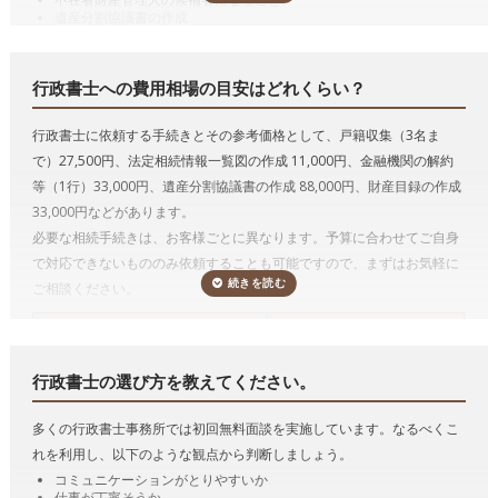
遺産分割協議書の作成
預貯金の相続手続き（相続した預貯金の払戻し手続き）
有価証券の相続手続き（相続した有価証券の名義変更）
自動車の相続手続き（相続した自動車の名義変更）
行政書士への費用相場の目安はどれくらい？
遺言の執行
代表的な手続きの詳細を説明していきます。
行政書士に依頼する手続きとその参考価格として、戸籍収集（3名ま
遺言書作成のサポート、遺言の執行
で）27,500円、法定相続情報一覧図の作成 11,000円、金融機関の解約
行政書士は遺言者が決めた遺言内容に基づいて遺言書文案を作成するこ
等（1行）33,000円、遺産分割協議書の作成 88,000円、財産目録の作成
とができます。
33,000円などがあります。
必要な相続手続きは、お客様ごとに異なります。予算に合わせてご自身
遺言には、公正証書遺言、自筆証書遺言及び秘密証書遺言の3つの方式
で対応できないもののみ依頼することも可能ですので、まずはお気軽に
があります。
ご相談ください。
たとえば、公正証書遺言をするためには、必要書類を収集したり、証人
になってくれる人を探さねばならず、また、公証役場に最低でも2回は
相続手続き
*参考価格（税込み）
行かなければなりません。
行政書士に依頼すると、書類の収集や証人の
戸籍収集1名
11,000円
立会いもやってもらえますし、遺言者が公証役場に行くのも1回だけで
行政書士の選び方を教えてください。
戸籍収集3名まで
27,500円
十分となる場合も多い
です。
法定相続情報一覧図の作成
11,000円
多くの行政書士事務所では初回無料面談を実施しています。なるべくこ
また、遺言を作るのではなく、実際に相続が発生し、その遺言の内容を
自動車の名義変更1台
11,000円
れを利用し、以下のような観点から判断しましょう。
実現するために手続きをおこなう遺言の執行も行政書士がおこなうこと
金融機関の解約等1行
33,000円
コミュニケーションがとりやすいか
ができます。
解約立ち合い1件
11,000円
仕事が丁寧そうか