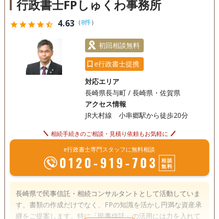
行政書士FPしゅくわ事務所
4.63
（
8件
）
star
star
star
star
star_half
初回相談無料
e行政書士提携
対応エリア
長崎県長与町 / 長崎県・佐賀県
アクセス情報
JR大村線 小串郷駅から徒歩20分
相続手続きのご相談・見積り依頼もお気軽に
e行政書士専門スタッフに無料相談
0120-919-703
相談
無料
長崎県で民事信託・相続コンサルタントとして活動していま
す。書類の作成だけでなく、FPの知識を活かし円満な資産承
継をご提案します。特に「民事信託」の活用には力を入れて