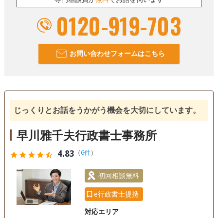
0120-919-703
お問い合わせフォームはこちら
じっくりとお話をうかがう機会を大切にしています。
早川雅千夫行政書士事務所
4.83
（
6件
）
star
star
star
star
star_half
初回相談無料
e行政書士提携
対応エリア