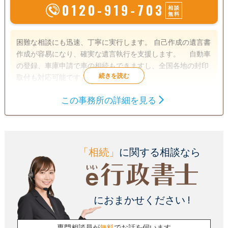
0120-919-703
相談
無料
困難な相談にも迅速、丁寧に実行します。 自己作成の遺言書
作成が容易になり、確実な遺言執行を支援します。 自動車
の登録、車庫申請で車の相続もできますし、全国各地の封印
取付も対応可能です。
この事務所の詳細を見る
遺言書
遺産分割
相続財産調査
相続手続き
銀行手続き
戸籍収集
相続人調査
「相続」
に関する相談なら
におまかせください !
専門相談員が
無料
でお話を伺います