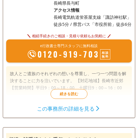
長崎県長与町
アクセス情報
長崎電気軌道蛍茶屋支線「諏訪神社駅」
徒歩5分 / 県営バス「市役所前」徒歩6分
相続手続きのご相談・見積り依頼もお気軽に
e行政書士専門スタッフに無料相談
0120-919-703
相談
無料
故人とご遺族のそれぞれの想いを尊重し、一つ一つ問題を解
決することに力を注いでいます。 【対応地域】長崎市近郊
【営業時間】平日9：00～18：00、土曜日9：00～16：00
遺言書
遺産分割
相続財産調査
この事務所の詳細を見る
相続手続き
銀行手続き
戸籍収集
相続人調査