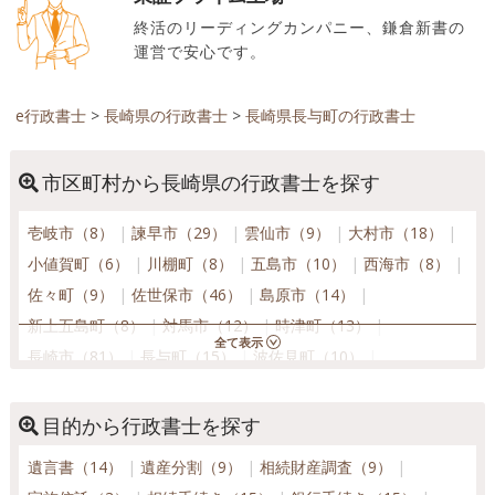
終活のリーディングカンパニー、鎌倉新書の
運営で安心です。
e行政書士
>
長崎県の行政書士
>
長崎県長与町の行政書士
市区町村から長崎県の行政書士を探す
壱岐市（8）
諫早市（29）
雲仙市（9）
大村市（18）
小値賀町（6）
川棚町（8）
五島市（10）
西海市（8）
佐々町（9）
佐世保市（46）
島原市（14）
新上五島町（8）
対馬市（12）
時津町（13）
長崎市（81）
長与町（15）
波佐見町（10）
東彼杵町（8）
平戸市（17）
松浦市（11）
南島原市（12）
目的から行政書士を探す
遺言書（14）
遺産分割（9）
相続財産調査（9）