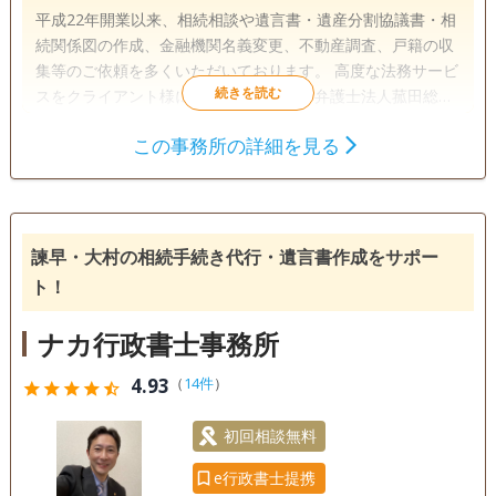
平成22年開業以来、相続相談や遺言書・遺産分割協議書・相
続関係図の作成、金融機関名義変更、不動産調査、戸籍の収
集等のご依頼を多くいただいております。 高度な法務サービ
スをクライアント様にご提供するため、弁護士法人菰田総合
法律事務所及びWORK the MAGIC ON行政書士法人、有限会
この事務所の詳細を見る
社小堺コンサルティング事務所、One Asia Lawyers、税理士
遺言書
遺産分割
相続財産調査
法人アイユーコンサルティング等多くの高度な実務スキルを
相続手続き
銀行手続き
戸籍収集
持った事務所様と顧問契約や業務提携契約を結んでおりま
す。
相続人調査
諫早・大村の相続手続き代行・遺言書作成をサポー
訪問可
土日相談可
初回相談無料
18時以降相談可
ト！
事務所面談可
ナカ行政書士事務所
4.93
（
14件
）
star
star
star
star
star_half
初回相談無料
e行政書士提携