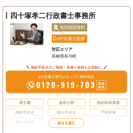
成年後見
家族信託
相続手続き
ております。お気軽にご相談ください。
銀行手続き
戸籍収集
相続人調査
四十塚孝二行政書士事務所
電話相談可
訪問可
土日相談可
初回相談無料
初回相談無料
18時以降相談可
オンライン面談可
事務所面談可
e行政書士提携
対応エリア
長崎県長与町
相続手続きのご相談・見積り依頼もお気軽に
e行政書士専門スタッフに無料相談
0120-919-703
相談
無料
遺言書
遺産分割
相続財産調査
相続手続き
銀行手続き
戸籍収集
相続人調査