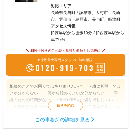
対応エリア
長崎県長与町 / 諫早市、大村市、長崎
市、雲仙市、島原市、長与町、時津町
アクセス情報
JR諫早駅から徒歩10分 / JR西諫早駅から
車で7分
相続手続きのご相談・見積り依頼もお気軽に
e行政書士専門スタッフに無料相談
0120-919-703
相談
無料
相続のことでお困りではありませんか？ ・誰に相談してよ
いか分からない ・何から始めてよいか分からない ・手
続のための時間がない ・他の相続人に切り出しにくい
・費用をなるべく安く抑えたい こうしたご要望に応え、お
客様のご負担をなるべく減らすため、相続手続きの専門家と
この事務所の詳細を見る
して丁寧にわかりやすくサポートいたします。 また家族信託
遺言書
遺産分割
相続財産調査
や死後事務委任など、生前にできる相続対策のご相談も承っ