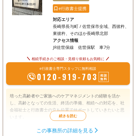
なくお問い合わせ下さい。 またお仕事の都合で日中の時間が
e行政書士提携
とれない、家族がそろった状態で相談したい等の理由で、夕
方６時以降のご相談を希望される場合は、可能な限り対応さ
対応エリア
せて頂きますので、ご相談下さい。
長崎県長与町 / 佐世保市全域、西彼杵、
東彼杵、そのほか長崎県北部
アクセス情報
JR佐世保線 佐世保駅 車7分
相続手続きのご相談・見積り依頼もお気軽に
e行政書士専門スタッフに無料相談
0120-919-703
相談
無料
培った高齢者やご家族へのケアマネジメントの経験を活か
し、高齢となっての生活、終活の準備、相続への対応を、社
会福祉士と行政書士の立ち位置でサポートしていきたいと思
います。
この事務所の詳細を見る
遺言書
遺産分割
相続財産調査