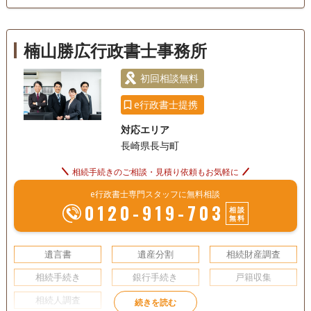
相続手続き
銀行手続き
戸籍収集
相続人調査
楠山勝広行政書士事務所
電話相談可
訪問可
土日相談可
初回相談無料
初回相談無料
18時以降相談可
オンライン面談可
e行政書士提携
対応エリア
長崎県長与町
相続手続きのご相談・見積り依頼もお気軽に
e行政書士専門スタッフに無料相談
0120-919-703
相談
無料
遺言書
遺産分割
相続財産調査
相続手続き
銀行手続き
戸籍収集
相続人調査