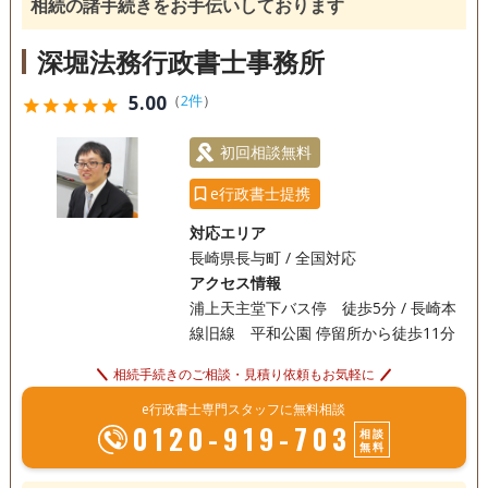
相続の諸手続きをお手伝いしております
訪問可
初回相談無料
事務所面談可
深堀法務行政書士事務所
5.00
（
2件
）
star
star
star
star
star
初回相談無料
e行政書士提携
対応エリア
長崎県長与町 / 全国対応
アクセス情報
浦上天主堂下バス停 徒歩5分 / 長崎本
線旧線 平和公園 停留所から徒歩11分
相続手続きのご相談・見積り依頼もお気軽に
e行政書士専門スタッフに無料相談
0120-919-703
相談
無料