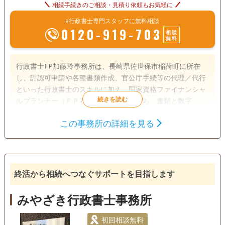
相続手続きのご相談・見積り依頼もお気軽に
e行政書士専門スタッフに無料相談
0120-919-703
相談
無料
行政書士FP加藤玲事務所は、長崎県佐世保市稲荷町に所在
し、許認可申請や各種書類作成、官公庁手続等の代理／代行
といった行政書士のスキルに加え、国家資格ファイナンシャ
ルプランナー（ＦＰ）のスキルも併せ持ち、書類と数字、相
続業務に強い行政書士事務所を自負しております。 特に、
この事務所の詳細を見る
相続の手続き・・・身近な方が亡くなった後の相続手続、遺
遺言書
遺産分割
相続財産調査
産分割協議書の作成 老後（終活）関連・・・公正証書／自筆
家族信託
相続手続き
銀行手続き
証書遺言、財産管理委任契約、民事信託（家族信託）契約の
設計などの老後対策 といった相続・遺言・老後問題等に関係
戸籍収集
相続人調査
する各種調査、書類作成、手続、ご相談等に熱意を持って真
終活から相続へつなぐサポートを目指します
摯に取り組み、近年、社会問題化してきている「所有者不明
訪問可
土日相談可
初回相談無料
18時以降相談可
土地／空き家問題」の解決にも、微力ながら貢献したいと思
みやざき行政書士事務所
っています。 当事務所までお越し頂くことが困難な場合は、
オンライン面談可
事務所面談可
お宅かお近くのカフェ等へ出張させて頂きますので、ご遠慮
初回相談無料