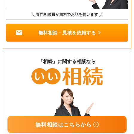
＼ 専門相談員が無料でお話を伺います ／
mail
chevron_right
無料相談・見積を依頼する
「相続」に関する相談なら
無料相談はこちらから