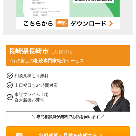
長崎県長崎市
に対応可能
e行政書士の
相続専門家紹介
サービス
task_alt
相談見積もり無料
task_alt
土日祝日も24時間対応
東証プライム上場
task_alt
鎌倉新書が運営
＼ 専門相談員が無料でお話を伺います ／
mail
chevron_right
無料相談・見積を依頼する