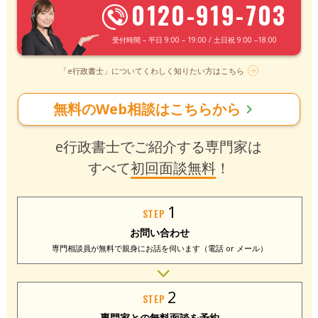
0120-919-703
受付時間 – 平日 9:00 – 19:00 / 土日祝 9:00 –18:00
「e行政書士」についてくわしく知りたい方はこちら
無料のWeb相談はこちらから
chevron_right
e行政書士でご紹介する専門家は
すべて
初回面談無料
！
1
STEP
お問い合わせ
専門相談員が無料で
親身にお話を伺います
（電話 or メール）
2
STEP
専門家との
無料面談を予約