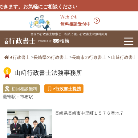
す。お気軽にご相談ください
Webでも
無料相談受付中
全国の行政書士検索と、相続に強い行政書士の無料紹介
e行政書士
>
長崎県の行政書士
>
長崎市の行政書士
>
山﨑行政書士
山﨑行政書士法務事務所
初回相談無料
e行政書士提携
最寄駅：
市布駅
長崎県長崎市中里町１５７６番地７