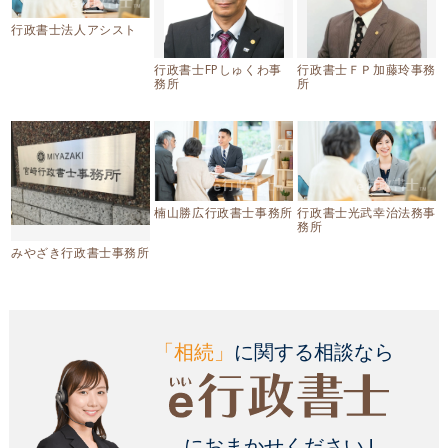
行政書士法人アシスト
行政書士FPしゅくわ事
行政書士ＦＰ加藤玲事務
務所
所
楠山勝広行政書士事務所
行政書士光武幸治法務事
務所
みやざき行政書士事務所
「相続」
に関する相談なら
におまかせください !