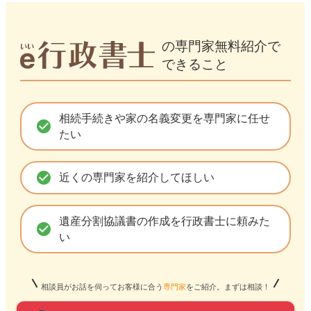
の専門家無料紹介で
できること
相続手続きや家の名義変更を専門家に任せ
check_circle
たい
check_circle
近くの専門家を紹介してほしい
遺産分割協議書の作成を行政書士に頼みた
check_circle
い
相談員がお話を伺ってお客様に合う
専門家
をご紹介。まずは相談！