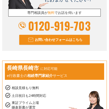
専門相談員が
無料
でお話を伺います
0120-919-703
お問い合わせフォームはこちら
長崎県長崎市
に対応可能
e行政書士の
相続専門家紹介
サービス
task_alt
相談見積もり無料
task_alt
土日祝日も24時間対応
東証プライム上場
task_alt
鎌倉新書が運営