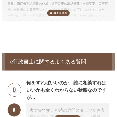
収集、遺産分割協議書の作成、銀行口座の凍結解除・名義変更・口座解
親族のケアに時間を使うことが出来ます。
約、自動車の名義変更などさまざまな手続きに対応しています。また、
しかも、相続手続きを一括して依頼した方が割安になりますし、面倒が
一般的に弁護士や司法書士などと比べ報酬額が低いため、ほかの士業に
ありません。
依頼するより費用を抑えて相続手続きをおこなえるというメリットがあ
相続人調査
ります。一方、不動産登記はおこなえないため、相続財産に不動産があ
遺産分割協議をするためには、誰が法定相続人なのかを確定する必要が
電話受付時間 – 平日 9:00 – 19:00 / 土日祝 9:00 –18:00
る場合、不動産の名義変更（相続登記）を弁護士、または司法書士に依
あり、相続人調査が必要です。
まれに相続人調査によって認知した子が
頼する必要があります。
いたことが発覚することもあります。
相続税が発生するケースでは相続人自身で申告するか、別途税理士に依
頼する必要があります。
相続人調査は、被相続人の出生から死亡までのすべての戸籍謄本等（場
合によっては被相続人の尊属の死亡の分かる戸籍謄本等も含みます）を
e行政書士に関するよくある質問
収集して行います。 なお、相続人を確認するための戸籍謄本等は、相続
手続きでも必要となります。
通常、相続人調査のみ依頼することはなく、相続手続き（相続財産の名
何をすればいいのか、誰に相談すれば
義変更手続き）の前提業務として相続手続きと併せて依頼します。
いいかも全くわからない状態なのです
相続財産調査、財産目録の作成
が…
遺産分割するにはどのような相続財産があるのか調査が必要です。
相続
財産の調査によって、思わぬ財産が見つかることや、実は莫大な借金が
大丈夫です。相続の専門スタッフがお客
あったことが発覚することがあります。
様のお話を丁寧に伺いながら、ご状況を