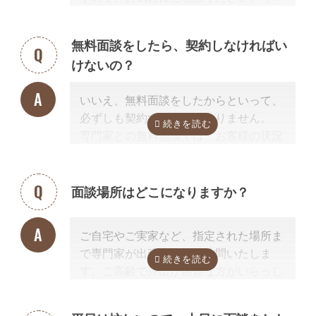
相続放棄は対象外）
相続手続きを専門に行っている、相続手
続きの実績が多数ある士業を選ぶこと
無料面談をしたら、契約しなければい
が、スムーズで間違いのない相続手続き
けないの？
のために非常に重要になります。
なお自宅から離れた専門家をご紹介した
いいえ、無料面談をしたからといって、
場合でも、ご自宅やご自宅近くのカフェ
必ずしも契約する必要はありません。
等まで出張費無料で訪問可能ですのでご
専門家との無料面談では、お客様の状況
安心ください。
に応じて、必要な手続きの内容を明らか
にし、依頼した場合の見積もりを無料で
提示させて頂きます。
面談場所はどこになりますか？
正式な手続き代行の契約をするまでは、
料金は発生しません。また面談後にしつ
ご自宅やご実家など、指定された場所ま
こく営業するようなことはありませんの
で専門家が出張費無料で訪問いたしま
でご安心ください。
す。ご高齢で外出が困難な方がいらっし
ゃる場合もご安心ください。
また専門家の事務所での面談、Zoom等