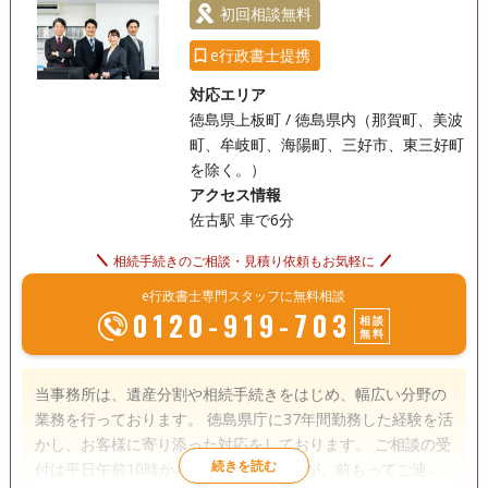
初回相談無料
e行政書士提携
対応エリア
徳島県上板町 / 徳島県内（那賀町、美波
町、牟岐町、海陽町、三好市、東三好町
を除く。）
アクセス情報
佐古駅 車で6分
相続手続きのご相談・見積り依頼もお気軽に
e行政書士専門スタッフに無料相談
0120-919-703
相談
無料
当事務所は、遺産分割や相続手続きをはじめ、幅広い分野の
業務を行っております。 徳島県庁に37年間勤務した経験を活
かし、お客様に寄り添った対応をしております。 ご相談の受
付は平日午前10時から午後6時までですが、前もってご連絡