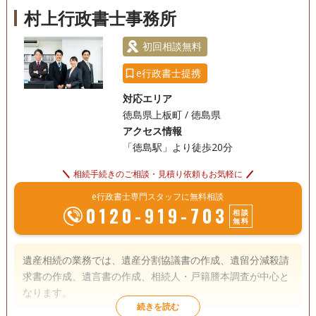
ております。 相続登記手続きの手順については、簡単にご説
村上行政書士事務所
明させていただきます。 相続税の申告が必要な方は、税理士
18時以降相談可
オンライン面談可
事務所面談可
をご紹介させていただきます。 土地建物の手続きについて
初回相談無料
も、土地家屋調査士として当職が対応可能です。 何か困りご
e行政書士提携
とがありましたら、ご連絡いただければ対応させていただき
ます。
対応エリア
徳島県上板町 / 徳島県
アクセス情報
「徳島駅」より徒歩20分
相続手続きのご相談・見積り依頼もお気軽に
e行政書士専門スタッフに無料相談
0120-919-703
相談
無料
遺産相続の業務では、遺産分割協議書の作成、遺留分減殺請
求書の作成、遺言書の作成、相続人・戸籍謄本調査が中心と
なります。