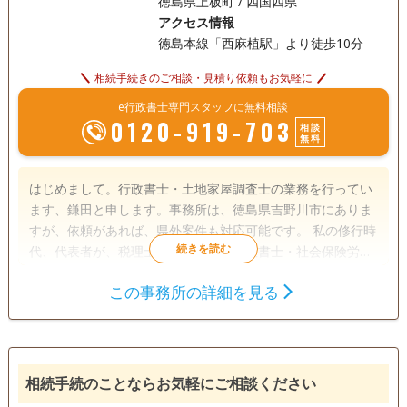
徳島県上板町 / 四国四県
アクセス情報
徳島本線「西麻植駅」より徒歩10分
相続手続きのご相談・見積り依頼もお気軽に
e行政書士専門スタッフに無料相談
0120-919-703
相談
無料
はじめまして。行政書士・土地家屋調査士の業務を行ってい
ます、鎌田と申します。事務所は、徳島県吉野川市にありま
すが、依頼があれば、県外案件も対応可能です。 私の修行時
代、代表者が、税理士・司法書士・行政書士・社会保険労務
士・土地家屋調査士を兼務する事務所で勤務しておりまし
この事務所の詳細を見る
た。 その際に、不動産に関する手続き全般、税金のについて
遺言書
遺産分割
相続財産調査
基本的な事項について、事例を通してさまざま様々な経験と
相続手続き
銀行手続き
戸籍収集
知識を学ばせていただきました。 その経験が、現在に、生か
されていると個人的には考えております。 相続は、依頼内容
相続人調査
ごとにさまざま様々なケースがありますが、相談者と一緒に
相続手続のことならお気軽にご相談ください
考え、他の専門家に協力をいただきながら、課題解決を行っ
電話相談可
訪問可
土日相談可
初回相談無料