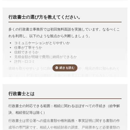
になってくれる人を探さねばならず、また、公証役場に最低でも2回は
相続手続き
*参考価格（税込み）
行かなければなりません。
行政書士に依頼すると、書類の収集や証人の
戸籍収集1名
11,000円
立会いもやってもらえますし、遺言者が公証役場に行くのも1回だけで
行政書士の選び方を教えてください。
戸籍収集3名まで
27,500円
十分となる場合も多い
です。
法定相続情報一覧図の作成
11,000円
多くの行政書士事務所では初回無料面談を実施しています。なるべくこ
また、遺言を作るのではなく、実際に相続が発生し、その遺言の内容を
自動車の名義変更1台
11,000円
れを利用し、以下のような観点から判断しましょう。
実現するために手続きをおこなう遺言の執行も行政書士がおこなうこと
金融機関の解約等1行
33,000円
コミュニケーションがとりやすいか
ができます。
解約立ち合い1件
11,000円
仕事が丁寧そうか
遺産分割協議書の作成
88,000円
遺産分割協議書の作成
信頼できそうか
見積金額が明確で費用に納得ができるか
財産目録の作成
33,000円
遺産分割協議書とは、その名称のとおり、遺産分割協議の結果を書面に
評判・口コミ
遺言書の文案作成(財産目録含む)
110,000円
したものです。
連絡を取りやすいように自分の勤め先の近くや、地元の方に知られたく
遺産分割協議書の作成をのみを依頼するケースは稀で、通常は、相続人
ないという事情の方は離れた地域の行政書士にお願いする人もいるよう
*参考価格は「いい相続」がご案内した行政書士に依頼した場合の目安の料金
調査などの相続手続き等とセットで行政書士に依頼する方が多いです。
です。そのような場合は広域でも対応可能か確認しましょう。
です。手続きは一例です。
「
e行政書士
」で相続手続きをスッキリ解決！
費用が気になる方は、相続手続きの費用を複数の専門家にまとめて依頼
相続手続き（
有価証券
、
預貯金
、
自動車の名義変更
など）
行政書士とは
できる「
相続費用見積ガイド
」をご利用ください。
預貯金や有価証券などの相続手続きは行政書士に依頼することができま
行政書士の対応できる範囲：相続に関わるほぼすべての手続き（紛争解
す。
決、相続登記等は除く）
金融機関によって要求される資料は多岐にわたるため、それを一つひと
行政書士は官公署への提出書類や権利義務・事実証明に関する書類の作
つ確かめながら集めるのは想像以上に手間がかかります。
手続きを専門
成等の専門家です。相続人や相続財産の調査、戸籍謄本など必要書類の
家に任せることで、ご自身の生活のペースを守り、今後の生活の方針や