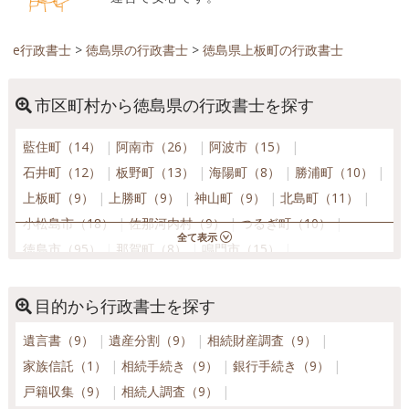
e行政書士
>
徳島県の行政書士
>
徳島県上板町の行政書士
市区町村から徳島県の行政書士を探す
藍住町（14）
阿南市（26）
阿波市（15）
石井町（12）
板野町（13）
海陽町（8）
勝浦町（10）
上板町（9）
上勝町（9）
神山町（9）
北島町（11）
小松島市（18）
佐那河内村（9）
つるぎ町（10）
徳島市（95）
那賀町（8）
鳴門市（15）
東みよし町（14）
松茂町（10）
美波町（10）
美馬市（17）
三好市（12）
牟岐町（8）
目的から行政書士を探す
吉野川市（17）
遺言書（9）
遺産分割（9）
相続財産調査（9）
家族信託（1）
相続手続き（9）
銀行手続き（9）
戸籍収集（9）
相続人調査（9）