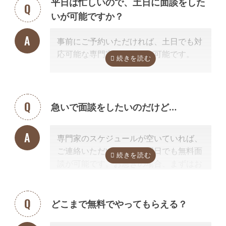
平日は忙しいので、土日に面談をした
を使ったオンライン面談にも対応可能で
いが可能ですか？
す。（一部士業を除く）
無料面談のお申し込み時に、弊社相談員
事前にご予約いただければ、土日でも対
までご希望の方法をお申し付けくださ
応可能な専門家のご紹介が可能です。
い。
急いで面談をしたいのだけど…
専門家のスケジュールが空いていれば、
ご連絡いただいた当日や翌日でも無料面
談が可能です。お急ぎの場合、まずはお
電話ください。
どこまで無料でやってもらえる？