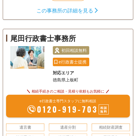
遺言書
遺産分割
相続財産調査
この事務所の詳細を見る
相続手続き
銀行手続き
戸籍収集
相続人調査
尾田行政書士事務所
電話相談可
初回相談無料
e行政書士提携
対応エリア
徳島県上板町
相続手続きのご相談・見積り依頼もお気軽に
e行政書士専門スタッフに無料相談
0120-919-703
相談
無料
遺言書
遺産分割
相続財産調査