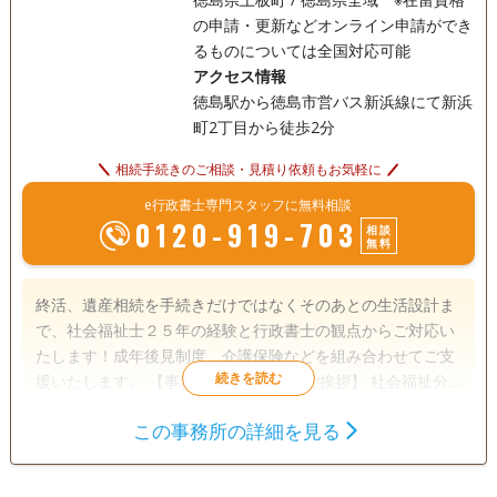
の申請・更新などオンライン申請ができ
るものについては全国対応可能
アクセス情報
徳島駅から徳島市営バス新浜線にて新浜
町2丁目から徒歩2分
相続手続きのご相談・見積り依頼もお気軽に
e行政書士専門スタッフに無料相談
0120-919-703
相談
無料
終活、遺産相続を手続きだけではなくそのあとの生活設計ま
で、社会福祉士２５年の経験と行政書士の観点からご対応い
たします！成年後見制度、介護保険などを組み合わせてご支
援いたします。 【事務所開設の経緯とご挨拶】 社会福祉分
野にて２５年以上の経験を持ちます、法律関係の方々とご一
この事務所の詳細を見る
緒にお仕事をしながら仕事をしてきました。もう一歩踏み込
遺言書
遺産分割
相続財産調査
んだ社会福祉を求めて、2025年5月に行政書士の資格を取得
相続手続き
銀行手続き
戸籍収集
し、事務所を開設いたしました。 私たちの事務所は、長年に