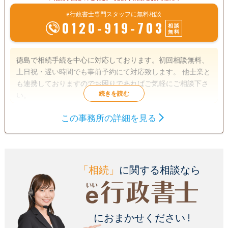
e行政書士専門スタッフに無料相談
0120-919-703
相談
無料
徳島で相続手続を中心に対応しております。初回相談無料、
土日祝・遅い時間でも事前予約にて対応致します。 他士業と
も連携しておりますのでお困りであればご気軽にご相談下さ
い。
この事務所の詳細を見る
遺言書
遺産分割
相続財産調査
成年後見
家族信託
相続手続き
銀行手続き
戸籍収集
相続人調査
「相続」
に関する相談なら
電話相談可
訪問可
土日相談可
初回相談無料
18時以降相談可
事務所面談可
におまかせください !