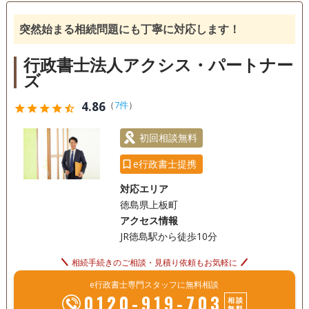
相続人調査
突然始まる相続問題にも丁寧に対応します！
電話相談可
訪問可
土日相談可
初回相談無料
行政書士法人アクシス・パートナー
オンライン面談可
事務所面談可
ズ
4.86
（
7件
）
star
star
star
star
star_half
初回相談無料
e行政書士提携
対応エリア
徳島県上板町
アクセス情報
JR徳島駅から徒歩10分
相続手続きのご相談・見積り依頼もお気軽に
e行政書士専門スタッフに無料相談
0120-919-703
相談
無料