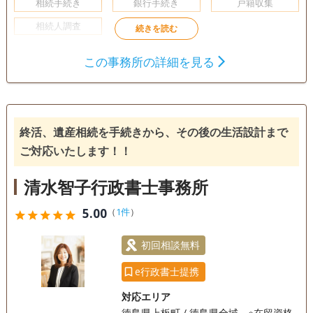
相続手続き
銀行手続き
戸籍収集
相続人調査
電話相談可
訪問可
土日相談可
この事務所の詳細を見る
終活、遺産相続を手続きから、その後の生活設計まで
ご対応いたします！！
清水智子行政書士事務所
5.00
（
1件
）
star
star
star
star
star
初回相談無料
e行政書士提携
対応エリア
徳島県上板町 / 徳島県全域 ※在留資格