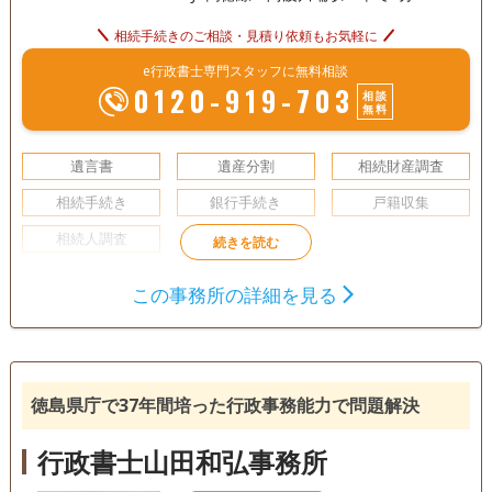
相続手続きのご相談・見積り依頼もお気軽に
e行政書士専門スタッフに無料相談
0120-919-703
相談
無料
遺言書
遺産分割
相続財産調査
相続手続き
銀行手続き
戸籍収集
相続人調査
初回相談無料
事務所面談可
この事務所の詳細を見る
徳島県庁で37年間培った行政事務能力で問題解決
行政書士山田和弘事務所