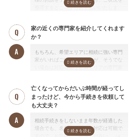
相続手続きの前提業務として相続手続きと併せて依頼されるケースが多
整理するところからお手伝いいたしま
いでしょう。
す。まずはお気軽にご連絡ください。
行政書士に依頼できない相続手続き
相続放棄、遺産分割方法や遺言内容の相談
家の近くの専門家を紹介してくれます
他の相続人との交渉
か？
相続放棄の申述手続き
遺言書の検認手続き
相続登記
相続税申告、準確定申告
もちろん、希望エリアに相続に強い専門
大まかに言うと、トラブルに関することは弁護士、登記（不動産）に関
家がいればご紹介可能ですが、そうでな
することは司法書士、相続税などの税金に関することは税理士の業務で
い場合は対応可能な近隣エリアの専門家
す。
を紹介させて頂きます。
なぜなら、専門家選びで最も大切なの
亡くなってからだいぶ時間が経ってし
は、
自宅近くに事務所があるかではな
まったけど、今から手続きを依頼して
く、その士業が相続手続きに強いかどう
も大丈夫？
か
だからです。
例えば同じ行政書士だからといって、法
相続手続きをしないまま年数が経過した
人業務が専門の行政書士に相続手続きの
場合でも、名義変更などの対応は可能で
依頼をしても、経験不足で手続きはうま
すので、お気軽にご相談ください。（※
く進みません。