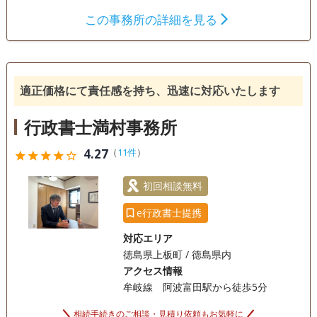
いただければ、19時以降や土日の相談もできます。 初回相談
この事務所の詳細を見る
も無料ですのでお気軽にご相談ください。
遺言書
遺産分割
相続財産調査
相続手続き
銀行手続き
戸籍収集
相続人調査
適正価格にて責任感を持ち、迅速に対応いたします
電話相談可
訪問可
土日相談可
初回相談無料
行政書士満村事務所
4.27
（
11件
）
star
star
star
star
star_outline
初回相談無料
e行政書士提携
対応エリア
徳島県上板町 / 徳島県内
アクセス情報
牟岐線 阿波富田駅から徒歩5分
相続手続きのご相談・見積り依頼もお気軽に