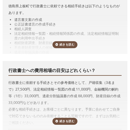
徳島県上板町で行政書士に依頼できる相続手続きは以下のようなものが
あります。
遺言書文案の作成
公正証書遺言の作成手続き
相続人調査
法定相続情報一覧図・相続情報関係図の作成、法定相続情報証明制
度の利用申出手続き
相続財産調査、財産目録の作成
不在者財産管理人の候補者になること
遺産分割協議書の作成
預貯金の相続手続き（相続した預貯金の払戻し手続き）
有価証券の相続手続き（相続した有価証券の名義変更）
自動車の相続手続き（相続した自動車の名義変更）
行政書士への費用相場の目安はどれくらい？
遺言の執行
代表的な手続きの詳細を説明していきます。
行政書士に依頼する手続きとその参考価格として、戸籍収集（3名ま
遺言書作成のサポート、遺言の執行
で）27,500円、法定相続情報一覧図の作成 11,000円、金融機関の解約
行政書士は遺言者が決めた遺言内容に基づいて遺言書文案を作成するこ
等（1行）33,000円、遺産分割協議書の作成 88,000円、財産目録の作成
とができます。
33,000円などがあります。
必要な相続手続きは、お客様ごとに異なります。予算に合わせてご自身
遺言には、公正証書遺言、自筆証書遺言及び秘密証書遺言の3つの方式
で対応できないもののみ依頼することも可能ですので、まずはお気軽に
があります。
ご相談ください。
たとえば、公正証書遺言をするためには、必要書類を収集したり、証人