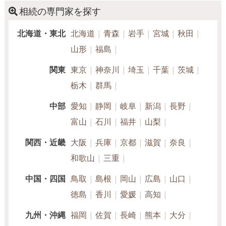
わたり医療・介護福祉の現場に携わってきた経験と、福祉に
事業承継
相続人調査
生前贈与（不動産名
相続の専門家を探す
義変更）
関する資格を活かし、地域の皆さまの暮らしと未来を支える
法務サービスを提供しいたします。 個人の方から法人様ま
北海道・東北
北海道
青森
岩手
宮城
秋田
電話相談可
訪問可
女性スタッフ対応可
土日相談可
で、人生のさまざまなステージで直面する不安や課題に、丁
山形
福島
寧に寄り添いながらサポートいたします。 遺言書や任意後見
初回相談無料
18時以降相談可
オンライン面談可
制度のご相談、法人設立や運営支援、福祉サービスに関する
関東
東京
神奈川
埼玉
千葉
茨城
申請手続き、さらに各種許認可申請にも対応いたします。 ご
事務所面談可
栃木
群馬
家族の将来や地域社会の在り方を見据えたアドバイスと実務
支援を通じて、ご相談者様の想いをかたちにするお手伝いを
中部
愛知
静岡
岐阜
新潟
長野
いたします。 ご相談者様お一人おひとりの背景や価値観を大
富山
石川
福井
山梨
切にし、安心して次の一歩を踏み出していただけるよう、心
をこめて寄り添います。 どうぞお気軽にご相談くださいま
関西・近畿
大阪
兵庫
京都
滋賀
奈良
せ。
和歌山
三重
中国・四国
鳥取
島根
岡山
広島
山口
徳島
香川
愛媛
高知
九州・沖縄
福岡
佐賀
長崎
熊本
大分