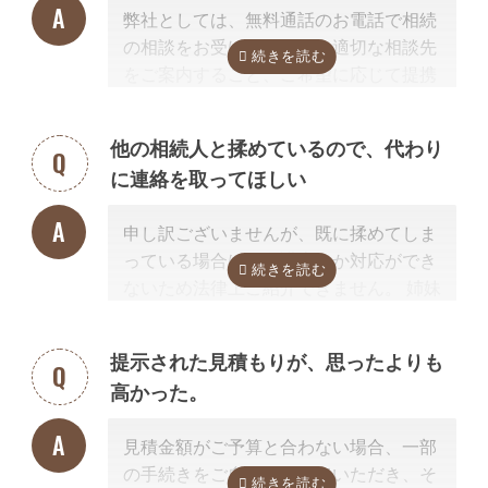
弊社としては、無料通話のお電話で相続
の相談をお受けすること、適切な相談先
をご案内すること、ご希望に応じて提携
する行政書士・税理士との無料面談のセ
ッティングをするところまで無料で行っ
他の相続人と揉めているので、代わり
ています。
に連絡を取ってほしい
またご紹介した専門家については、面談
でお客様のご相談にのること、必要な相
申し訳ございませんが、既に揉めてしま
続手続きを明らかにすること、それに対
っている場合は、弁護士しか対応ができ
するお見積りを提示するところまでは無
ないため法律上ご紹介できません。 姉妹
料で行っています。
サイト「いい相続」に相談可能な弁護士
「自分で作成した書類が正しいかチェッ
が掲載されていますので、お客様から弁
クしてほしい」といったご相談は、専門
提示された見積もりが、思ったよりも
護士事務所に直接ご相談ください。
家の能力を使った実務に当たるため、無
高かった。
料面談の対象外です。詳しくは専門スタ
掲載中の弁護士一覧はこちら
ッフまでご相談ください。
見積金額がご予算と合わない場合、一部
の手続きをご自身で行っていただき、そ