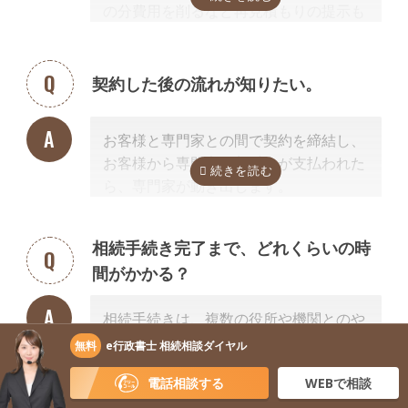
の分費用を削るなど再見積もりの提示も
可能です。
見積を提示した専門家に直接相談がしづ
らい場合、弊社専門スタッフがお客様に
契約した後の流れが知りたい。
代わって先生と調整することもできます
ので、遠慮なくご相談ください。
お客様と専門家との間で契約を締結し、
お客様から専門家に着手金が支払われた
ら、専門家が動き出します。
お客様が専門家と会うのは最初の1回だ
けの場合が多く、契約後は電話・メー
相続手続き完了まで、どれくらいの時
ル・郵便などを使って進捗状況などの連
間がかかる？
絡を取り合う形になります。
基本的には、あとは専門家に任せておけ
相続手続きは、複数の役所や機関とのや
ば大丈夫ですので、ご安心ください。
り取りが発生するため、思った以上に時
無料
e行政書士 相続相談ダイヤル
間がかかります。
電話相談する
WEBで相談
手続きの内容によって異なりますが、戸