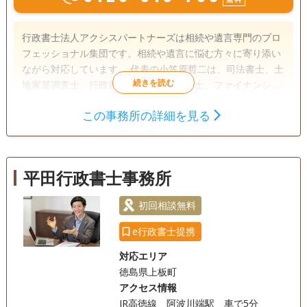
行政書士法人アクシスパートナーズは相続や遺言専門のプロ
フェッショナル集団です。相続や遺言に悩む方々に寄り添い
ながら対応しています。 代表の小笠原哲二は、司法書士、土
地家屋調査士、行政書士、宅地建物取引士、ファイナンシャ
ルプランナーなど、法律や不動産、金銭の専門家としての資
この事務所の詳細を見る
格を多数取得。豊富な知識とこれまでの実績で、遺言や相続
遺言書
遺産分割
相続財産調査
における手続きやトラブルにも親身になって相談に応じてき
相続手続き
銀行手続き
戸籍収集
ました。 また、 同じく小笠原が代表を務める司法書士法人
小笠原合同事務所（2007年に創業、2011年に法人化し 司法
相続人調査
任意後見
平田行政書士事務所
書士5名、土地家屋調査士2名が所属）と連携し、 相談者様の
お悩みに寄り添います。 相続のトラブルを抱える人や、生前
電話相談可
訪問可
土日相談可
初回相談無料
初回相談無料
贈与・相続や遺言のことでお困りの方が専門家に相談しやす
いよう、初回の相談は無料です。60分から90分ほど時間をか
18時以降相談可
オンライン面談可
事務所面談可
e行政書士提携
けてじっくり安心して話ができます。 ぜひお気軽にご相談く
対応エリア
ださい。 （本店）兵庫県神戸市中央区脇浜町３丁目７番１５
徳島県上板町
号
アクセス情報
JR高徳線 阿波川端駅 車で5分