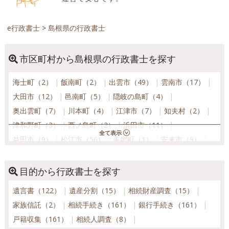
e行政書士
>
島根県の行政書士
市区町村から島根県の行政書士を探す
海士町（2）
飯南町（2）
出雲市（49）
雲南市（17）
大田市（12）
邑南町（5）
隠岐の島町（4）
奥出雲町（7）
川本町（4）
江津市（7）
知夫村（2）
津和野町（3）
西ノ島町（2）
浜田市（11）
益田市（9）
松江市（56）
美郷町（1）
安来市（9）
吉賀町（5）
目的から行政書士を探す
遺言書（122）
遺産分割（15）
相続財産調査（15）
家族信託（2）
相続手続き（161）
銀行手続き（161）
戸籍収集（161）
相続人調査（8）