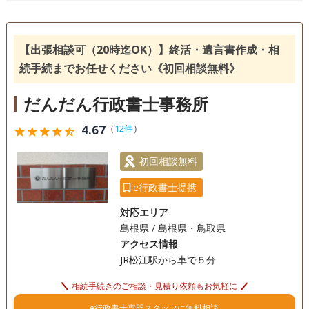
【出張相談可（20時迄OK）】終活・遺言書作成・相
続手続までお任せください《初回相談無料》
だんだん行政書士事務所
4.67
（
12件
）
star
star
star
star
star_half
初回相談無料
e行政書士提携
対応エリア
島根県 / 島根県・鳥取県
アクセス情報
JR松江駅から車で５分
相続手続きのご相談・見積り依頼もお気軽に
e行政書士専門スタッフに無料相談