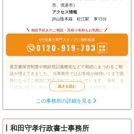
市、境港市）
アクセス情報
JR山陰本線 松江駅 車15分
相続手続きのご相談・見積り依頼もお気軽に
e行政書士専門スタッフに無料相談
0120-919-703
相談
無料
遺言書保管制度や相続登記義務化などで相続にまつわるご相
談が増えてきました。 当事務所ではお客様が納得いくまで親
身になってご相談に対応させていただいています。 長年、土
地建物の取引に携わってきたこともあり、土地建物について
は農地法、都市計画法、建築基準法の観点からも助言させて
この事務所の詳細を見る
いただき、不動産調査も積極的に行っています。 山陰地方の
遺言書
遺産分割
相続財産調査
松江市を拠点に西は出雲市、雲南市、東は米子市、境港市ま
成年後見
家族信託
相続手続き
で対応させていただきます。お気軽にお問い合わせくださ
い。
銀行手続き
戸籍収集
相続人調査
和田守孝行政書士事務所