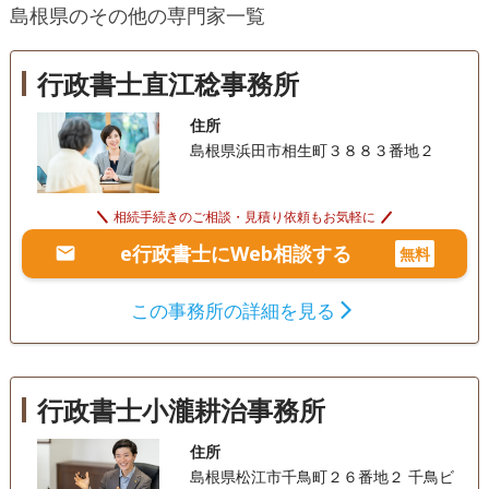
島根県のその他の専門家一覧
相続人調査
初回相談無料
行政書士直江稔事務所
住所
島根県浜田市相生町３８８３番地２
相続手続きのご相談・見積り依頼もお気軽に
e行政書士にWeb相談する
無料
この事務所の詳細を見る
行政書士小瀧耕治事務所
住所
島根県松江市千鳥町２６番地２ 千鳥ビ