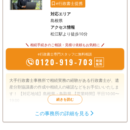
e行政書士提携
対応エリア
島根県
アクセス情報
松江駅より徒歩10分
相続手続きのご相談・見積り依頼もお気軽に
e行政書士専門スタッフに無料相談
0120-919-703
相談
無料
大手行政書士事務所で相続実務の経験がある行政書士が、遺
産分割協議書の作成や相続人の確認などをお手伝いいたしま
す！ 【対応地域】島根県・鳥取県 【営業時間】平日10:00〜
19:00
この事務所の詳細を見る
遺言書
遺産分割
相続財産調査
相続手続き
銀行手続き
戸籍収集