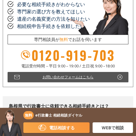
必要な相続手続きがわからない
専門家の選び方を教えてほしい
遺産の名義変更の方法を知りたい
相続税申告手続きを依頼したい
専門相談員が
無料
でお話を伺います
0120-919-703
お問い合わせフォームはこちら
島根県で行政書士に依頼できる相続手続きとは？
無料
e行政書士 相続相談ダイヤル
島根県で行政書士に依頼できる相続手続きは以下のようなものがありま
す。
電話相談する
WEBで相談
遺言書文案の作成