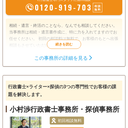
0120-919-703
相談
無料
相続・遺言・終活のことなら、なんでも相談してください。
当事務所は相続・遺言書作成に、特に力を入れてますのでお
任せください。 初回の相談料は無料で、お客様のもとへ出張
相談もさせていただいております。
この事務所の詳細を見る
遺言書
遺産分割
相続財産調査
成年後見
家族信託
相続手続き
銀行手続き
戸籍収集
相続人調査
行政書士×ライター×探偵の3つの専門性でお客様の課
電話相談可
訪問可
土日相談可
初回相談無料
題を解決します。
18時以降相談可
オンライン面談可
事務所面談可
小村渉行政書士事務所・探偵事務所
初回相談無料