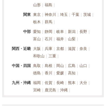
山形
福島
関東
東京
神奈川
埼玉
千葉
茨城
栃木
群馬
中部
愛知
静岡
岐阜
新潟
長野
富山
石川
福井
山梨
関西・近畿
大阪
兵庫
京都
滋賀
奈良
和歌山
三重
中国・四国
鳥取
島根
岡山
広島
山口
徳島
香川
愛媛
高知
九州・沖縄
福岡
佐賀
長崎
熊本
大分
宮崎
鹿児島
沖縄