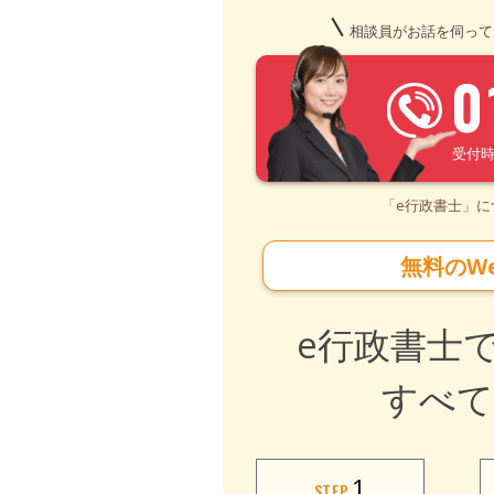
相談員がお話を伺って
0
受付時間 
「e行政書士」
無料のW
e行政書士
すべて
1
STEP