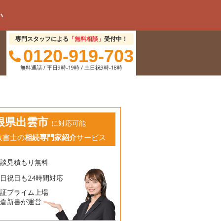
専門スタッフによる
「無料相談」
受付中！
0120-919-703
無料通話 / 平日9時-19時 / 土日祝9時-18時
根県出雲市
に対応可能
政書士の
相続専門家紹介
サービス
相談見積もり無料
日祝日も24時間対応
東証プライム上場
鎌倉新書が運営