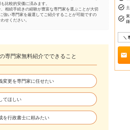
用も比較的安価に済みます。
task_alt
土
合、相続手続きの経験が豊富な専門家を選ぶことが大切
きに強い専門家を厳選してご紹介することが可能ですの
task_alt
合わせください。
＼
mail
の専門家無料紹介でできること
義変更を専門家に任せたい
してほしい
成を行政書士に頼みたい