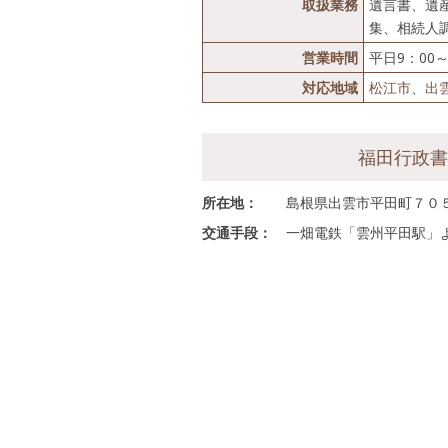
取扱業務
遺言書、遺
集、相続人
営業時間
平日9：00
対応地域
松江市
、
出
福田行政
所在地：
島根県出雲市平田町７０
交通手段：
一畑電鉄「雲州平田駅」よ