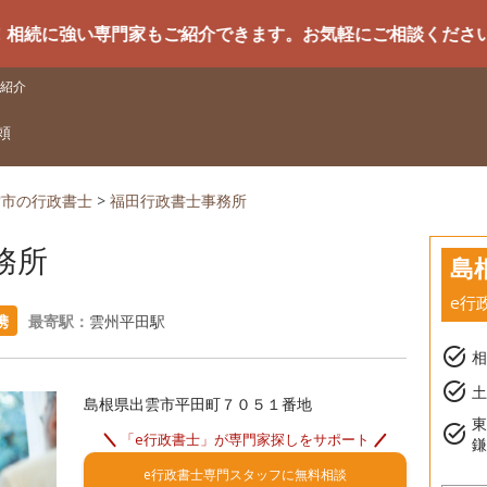
い専門家もご紹介できます。お気軽にご相談ください
紹介
頼
雲市の行政書士
>
福田行政書士事務所
務所
島
e行
携
最寄駅：
雲州平田駅
task_alt
task_alt
土
島根県出雲市平田町７０５１番地
task_alt
「e行政書士」が専門家探しをサポート
e行政書士専門スタッフに無料相談