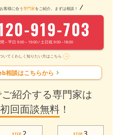
お客様に合う
専門家
をご紹介。まずは相談！
120-919-703
– 平日 9:00 – 19:00 / 土日祝 9:00 –18:00
についてくわしく知りたい方はこちら
eb相談はこちらから
chevron_right
でご紹介する専門家は
初回面談無料
！
2
3
STEP
STEP