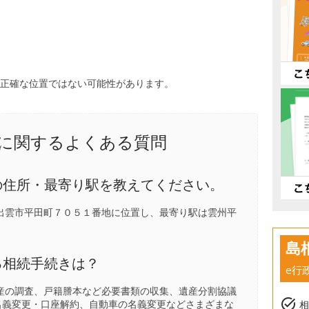
、正確な位置ではない可能性があります。
に関するよくある質問
の住所・最寄り駅を教えてください。
出雲市平田町７０５１番地に位置し、最寄り駅は
雲州平
島
る相続手続きは？
e行
産の調査、戸籍謄本など必要書類の収集、遺産分割協議
task_alt
名義変更・口座解約、自動車の名義変更などさまざまな