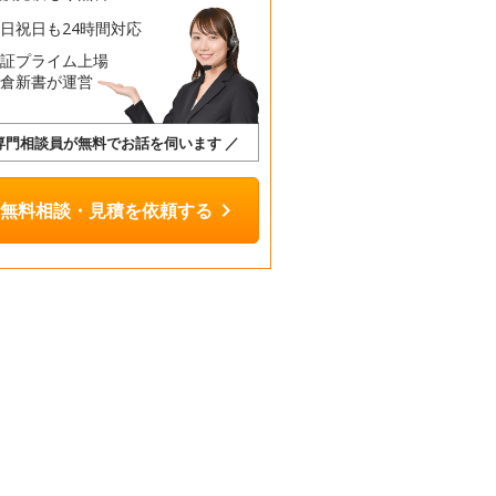
日祝日も24時間対応
東証プライム上場
鎌倉新書が運営
 専門相談員が無料でお話を伺います ／
chevron_right
無料相談・見積を依頼する