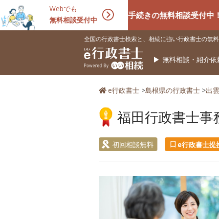
Webでも
相続手続きの無料相談受付中！相続に強
無料相談受付中
全国の行政書士検索と、相続に強い行政書士の無料
無料相談・紹介依
e行政書士
>
島根県の行政書士
>
出
福田行政書士事
初回相談無料
e行政書士提