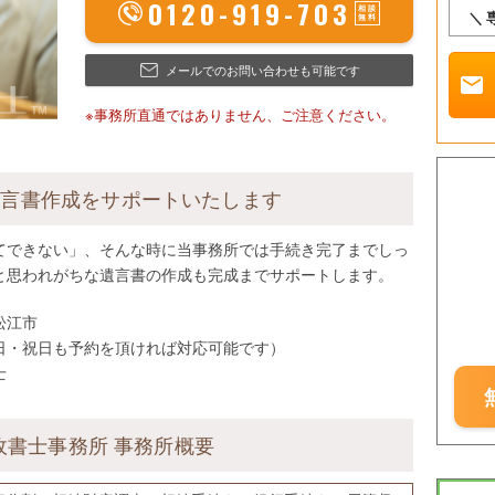
0120-919-703
＼
メールでのお問い合わせも可能です
mail
※事務所直通ではありません、ご注意ください。
遺言書作成をサポートいたします
てできない」、そんな時に当事務所では手続き完了までしっ
と思われがちな遺言書の作成も完成までサポートします。
松江市
土日・祝日も予約を頂ければ対応可能です）
士
政書士事務所 事務所概要