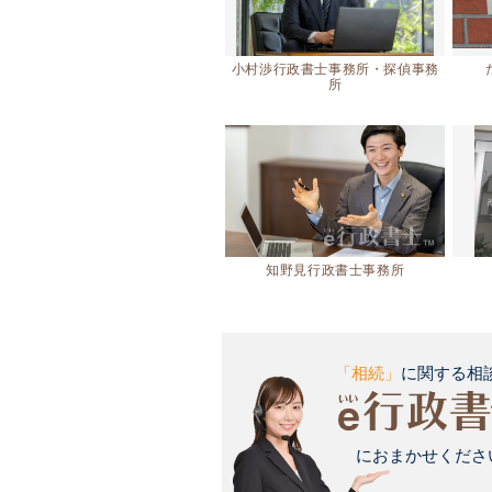
小村渉行政書士事務所・探偵事務
所
知野見行政書士事務所
「相続」
に関する相
におまかせください