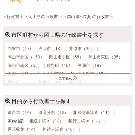
e行政書士
>
岡山県の行政書士
>
岡山県和気町の行政書士
市区町村から岡山県の行政書士を探す
赤磐市（17）
浅口市（18）
井原市（20）
岡山市北区（153）
岡山市中区（58）
岡山市東区（35）
岡山市南区（55）
鏡野町（16）
笠岡市（18）
吉備中央町（14）
久米南町（12）
倉敷市（95）
里庄町（13）
勝央町（13）
新庄村（12）
瀬戸内市（24）
総社市（24）
高梁市（18）
玉野市（24）
津山市（38）
奈義町（14）
目的から行政書士を探す
新見市（18）
西粟倉村（12）
早島町（15）
遺言書（14）
遺産分割（12）
相続財産調査（11）
備前市（17）
真庭市（23）
美咲町（13）
家族信託
相続手続き（14）
銀行手続き（14）
美作市（15）
矢掛町（15）
和気町（15）
戸籍収集（14）
相続人調査（10）