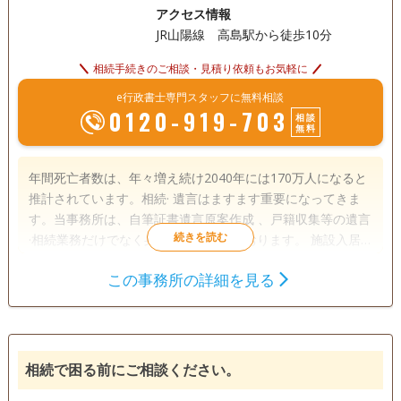
アクセス情報
JR山陽線 高島駅から徒歩10分
相続手続きのご相談・見積り依頼もお気軽に
e行政書士専門スタッフに無料相談
0120-919-703
相談
無料
年間死亡者数は、年々増え続け2040年には170万人になると
推計されています。相続· 遺言はますます重要になってきま
す。当事務所は、自筆証書遺言原案作成 、戸籍収集等の遺言
·相続業務だけでなく身元保証も行っております。 施設入居
の際の身元保証 、葬儀·供養の手配のサービスと死後事務も
この事務所の詳細を見る
行っております。 お困りごとがございましたら、当事務所に
遺言書
遺産分割
相続財産調査
何なりとご相談、お任せください。 【アクセス】JR高島駅か
相続手続き
銀行手続き
戸籍収集
ら徒歩10分 【営業時間】9時から18時
相続人調査
相続で困る前にご相談ください。
電話相談可
訪問可
土日相談可
初回相談無料