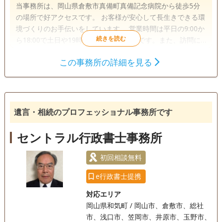
当事務所は、岡山県倉敷市真備町真備記念病院から徒歩5分
の場所で好アクセスです。 お客様が安心して長生きできる環
境づくりのお手伝いをしています。 営業時間は平日の9:00か
ら18:00で土日や19時以降でも相談可能です。また、訪問に
よる相談にも対応しています。
この事務所の詳細を見る
遺言書
遺産分割
相続財産調査
相続手続き
銀行手続き
戸籍収集
相続人調査
遺言・相続のプロフェッショナル事務所です
訪問可
土日相談可
初回相談無料
18時以降相談可
セントラル行政書士事務所
初回相談無料
e行政書士提携
対応エリア
岡山県和気町 / 岡山市、倉敷市、総社
市、浅口市、笠岡市、井原市、玉野市、