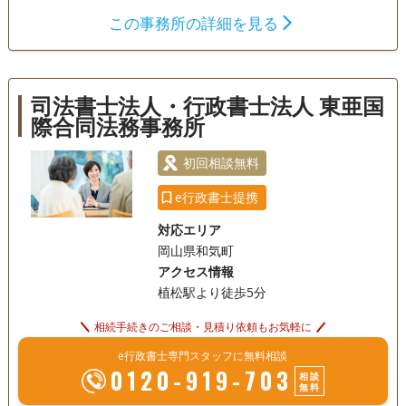
きるだけいろいろな人に法律や制度が変わっていることを伝
この事務所の詳細を見る
えるよう、セミナーもしています。
遺言書
遺産分割
相続財産調査
相続手続き
銀行手続き
戸籍収集
相続人調査
司法書士法人・行政書士法人 東亜国
際合同法務事務所
訪問可
女性スタッフ対応可
土日相談可
初回相談無料
オンライン面談可
事務所面談可
e行政書士提携
対応エリア
岡山県和気町
アクセス情報
植松駅より徒歩5分
相続手続きのご相談・見積り依頼もお気軽に
e行政書士専門スタッフに無料相談
0120-919-703
相談
無料