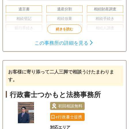
遺言書
遺産分割
相続財産調査
相続登記
相続放棄
相続手続き
銀行手続き
戸籍収集
相続人調査
初回相談無料
この事務所の詳細を見る
お客様に寄り添って二人三脚で相談うけたまわりま
す。
行政書士つかもと法務事務所
初回相談無料
e行政書士提携
対応エリア