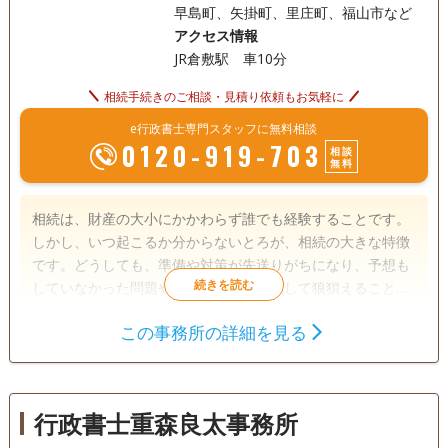
早島町、矢掛町、里庄町、福山市など
アクセス情報
JR倉敷駅 車10分
相続手続きのご相談・見積り依頼もお気軽に
e行政書士専門スタッフに無料相談
0120-919-703
相談
無料
相続は、財産の大小にかかわらず誰でも経験することです。
しかし、いつ起こるか分からないとろが、相続の大きな特徴
です。どうしても、準備や対策が先送りがちになり、予想も
していなかった問題やトラブルが表面化して狼狽えることに
なります。こうした中、近親者間において「争いのない相続
この事務所の詳細を見る
をどう実現していくか」は、相続のプロフェッショナルとし
遺言書
遺産分割
相続財産調査
てのセントラル行政書士事務所にお任せください。
相続手続き
銀行手続き
戸籍収集
相続人調査
行政書士重森良太事務所