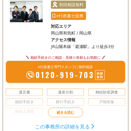
電話相談可
訪問可
土日相談可
初回相談無料
初回相談無料
18時以降相談可
e行政書士提携
対応エリア
岡山県和気町 / 岡山県
アクセス情報
JR山陽本線「庭瀬駅」より徒歩3分
相続手続きのご相談・見積り依頼もお気軽に
e行政書士専門スタッフに無料相談
0120-919-703
相談
無料
遺言書
遺産分割
相続財産調査
相続手続き
銀行手続き
戸籍収集
相続人調査
電話相談可
訪問可
土日相談可
初回相談無料
この事務所の詳細を見る