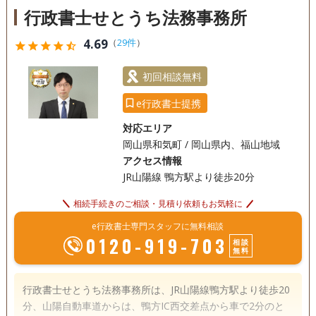
行政書士せとうち法務事務所
4.69
（
29件
）
star
star
star
star
star_half
初回相談無料
e行政書士提携
対応エリア
岡山県和気町 / 岡山県内、福山地域
アクセス情報
JR山陽線 鴨方駅より徒歩20分
相続手続きのご相談・見積り依頼もお気軽に
e行政書士専門スタッフに無料相談
0120-919-703
相談
無料
行政書士せとうち法務事務所は、JR山陽線鴨方駅より徒歩20
分、山陽自動車道からは、鴨方IC西交差点から車で2分のと