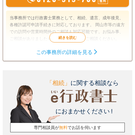
無料
当事務所では行政書士業務として、相続、遺言、成年後見、
各種許認可申請手続きに対応しております。 岡山市等の遠方
での訪問や営業時間外のご相談も対応可能です。お悩み事、
ご相談がありましたら、まずはお気軽にご相談ください。
この事務所の詳細を見る
遺言書
遺産分割
相続財産調査
相続手続き
銀行手続き
戸籍収集
相続人調査
「相続」
に関する相談なら
初回相談無料
18時以降相談可
におまかせください !
専門相談員が
無料
でお話を伺います