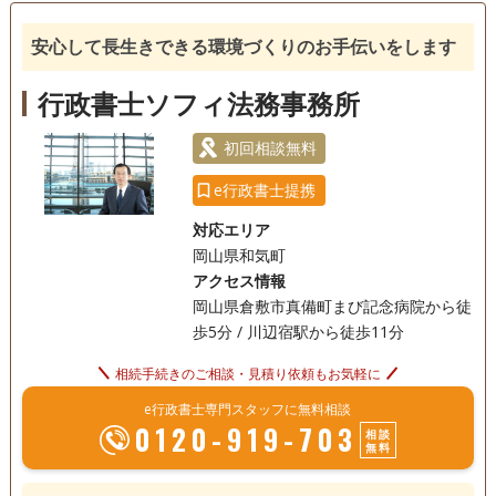
安心して長生きできる環境づくりのお手伝いをします
訪問可
土日相談可
初回相談無料
オンライン面談可
事務所面談可
行政書士ソフィ法務事務所
初回相談無料
e行政書士提携
対応エリア
岡山県和気町
アクセス情報
岡山県倉敷市真備町まび記念病院から徒
歩5分 / 川辺宿駅から徒歩11分
相続手続きのご相談・見積り依頼もお気軽に
e行政書士専門スタッフに無料相談
0120-919-703
相談
無料