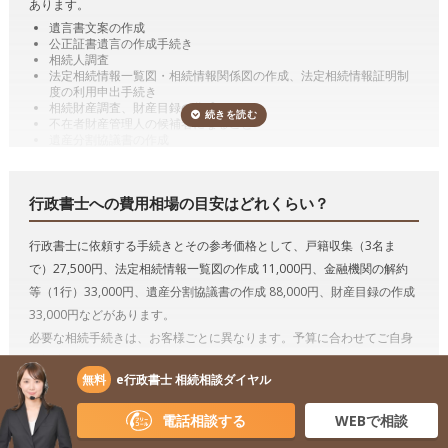
あります。
遺言書文案の作成
公正証書遺言の作成手続き
相続人調査
法定相続情報一覧図・相続情報関係図の作成、法定相続情報証明制
度の利用申出手続き
相続財産調査、財産目録の作成
不在者財産管理人の候補者になること
遺産分割協議書の作成
預貯金の相続手続き（相続した預貯金の払戻し手続き）
有価証券の相続手続き（相続した有価証券の名義変更）
自動車の相続手続き（相続した自動車の名義変更）
行政書士への費用相場の目安はどれくらい？
遺言の執行
代表的な手続きの詳細を説明していきます。
行政書士に依頼する手続きとその参考価格として、戸籍収集（3名ま
遺言書作成のサポート、遺言の執行
で）27,500円、法定相続情報一覧図の作成 11,000円、金融機関の解約
行政書士は遺言者が決めた遺言内容に基づいて遺言書文案を作成するこ
等（1行）33,000円、遺産分割協議書の作成 88,000円、財産目録の作成
とができます。
33,000円などがあります。
必要な相続手続きは、お客様ごとに異なります。予算に合わせてご自身
遺言には、公正証書遺言、自筆証書遺言及び秘密証書遺言の3つの方式
で対応できないもののみ依頼することも可能ですので、まずはお気軽に
があります。
無料
e行政書士 相続相談ダイヤル
ご相談ください。
たとえば、公正証書遺言をするためには、必要書類を収集したり、証人
になってくれる人を探さねばならず、また、公証役場に最低でも2回は
相続手続き
*参考価格（税込み）
電話相談する
WEBで相談
行かなければなりません。
行政書士に依頼すると、書類の収集や証人の
戸籍収集1名
11,000円