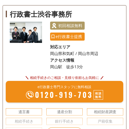
訪問可
土日相談可
初回相談無料
18時以降相談可
行政書士渋谷事務所
事務所面談可
初回相談無料
e行政書士提携
対応エリア
岡山県和気町 / 岡山市周辺
アクセス情報
岡山駅 徒歩13分
相続手続きのご相談・見積り依頼もお気軽に
e行政書士専門スタッフに無料相談
0120-919-703
相談
無料
遺言書
遺産分割
相続財産調査
相続手続き
銀行手続き
戸籍収集