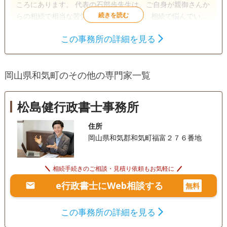
ころにあります。 代表の石部歩先生は、ご自身が親御さんか
らの相続で相当な苦労をされた経験から、相続で悩んでいる
人や、お困りごとを抱えている方々のお役に立ちたいと行政
この事務所の詳細を見る
書士になることを決意されたそうです。その後、2014年に行
遺言書
遺産分割
相続財産調査
政書士として登録し、現在は相続関連の業務に特化した行政
成年後見
相続手続き
銀行手続き
書士事務所として、地元の方の多くのお悩みを解決していま
岡山県和気町のその他の専門家一覧
す。今後は、さまざまな相続問題を解決して行政書士として
戸籍収集
相続人調査
任意後見
の実績を積みながら、より高度な相続の専門家を目指してい
かれるそうです。 土日や19時以降の相談にも柔軟に対応して
電話相談可
訪問可
土日相談可
初回相談無料
松島健行政書士事務所
います。また、相続のお悩みを気軽に相談してほしいとの思
いから初回の相談は無料。また、来所による相談が難しい場
18時以降相談可
事務所面談可
住所
合は訪問相談にも対応しています。
岡山県和気郡和気町福富２７６番地
相続手続きのご相談・見積り依頼もお気軽に
e行政書士にWeb相談する
無料
この事務所の詳細を見る