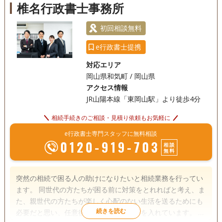
椎名行政書士事務所
18時以降相談可
オンライン面談可
初回相談無料
e行政書士提携
対応エリア
岡山県和気町 / 岡山県
アクセス情報
JR山陽本線「東岡山駅」より徒歩4分
相続手続きのご相談・見積り依頼もお気軽に
e行政書士専門スタッフに無料相談
0120-919-703
相談
無料
突然の相続で困る人の助けになりたいと相続業務を行ってい
ます。 同世代の方たちが困る前に対策をとれればと考え、ま
た、親世代の方たちが楽しく心配のない生活を送るためにも
必要だと思い、任意後見、家族信託に力を入れています。 で