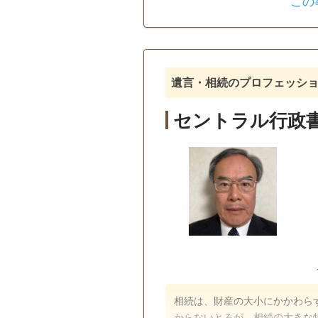
この
遺言書
遺産分割
戸籍収集
相続人調査
訪問可
土日相談可
初回相
遺言・相続のプロフェッシ
セントラル行政
相続は、財産の大小にかかわら
からないとろが、相続の大きな