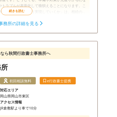
やトラブルが表面化して狼狽えることになります。こ
争いのない相続をどう実現していくか」は、相続のプ
トラル行政書士事務所にお任せください。
事務所の詳細を見る
相続財産調査
相続手続き
銀行手続き
談可
初回相談無料
18時以降相談可
るなら秋間行政書士事務所へ
務所
初回相談無料
e行政書士提携
対応エリア
岡山県岡山市東区
アクセス情報
JR倉敷駅より車で10分