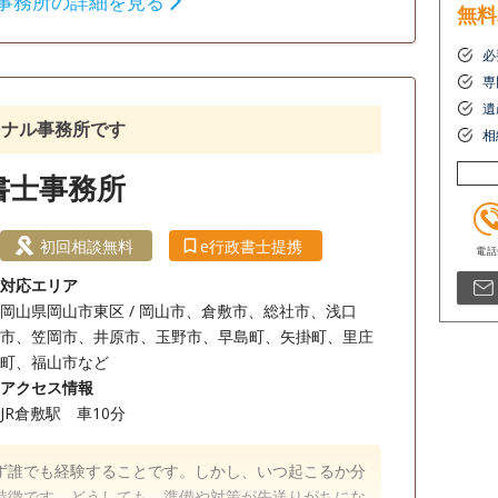
事務所の詳細を見る
無料
相続財産調査
相続手続き
銀行手続き
必
専
遺
談無料
18時以降相談可
ョナル事務所です
相
書士事務所
初回相談無料
e行政書士提携
対応エリア
岡山県岡山市東区 / 岡山市、倉敷市、総社市、浅口
市、笠岡市、井原市、玉野市、早島町、矢掛町、里庄
町、福山市など
アクセス情報
JR倉敷駅 車10分
ず誰でも経験することです。しかし、いつ起こるか分
特徴です。どうしても、準備や対策が先送りがちにな