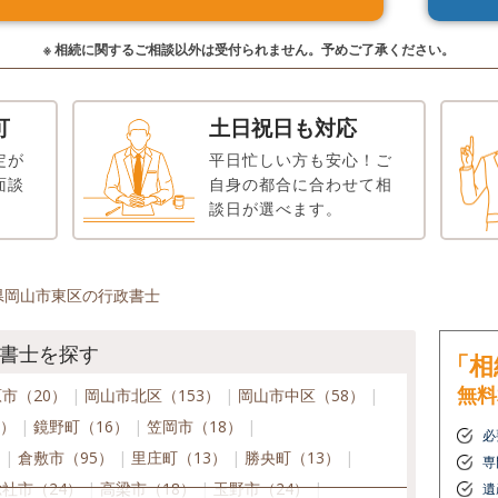
※ 相続に関するご相談以外は受付られません。予めご了承ください。
可
土日祝日も対応
定が
平日忙しい方も安心！ご
面談
自身の都合に合わせて相
談日が選べます。
県岡山市東区の行政書士
書士を探す
「相
無料
市（20）
岡山市北区（153）
岡山市中区（58）
5）
鏡野町（16）
笠岡市（18）
必
）
倉敷市（95）
里庄町（13）
勝央町（13）
専
総社市（24）
高梁市（18）
玉野市（24）
遺