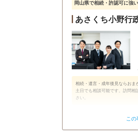
岡山県で相続・許認可に強
あさくち小野行
相続・遺言・成年後見ならおま
土日でも相談可能です。訪問相
さい。
遺言書
遺産分割
この
戸籍収集
相続人調査