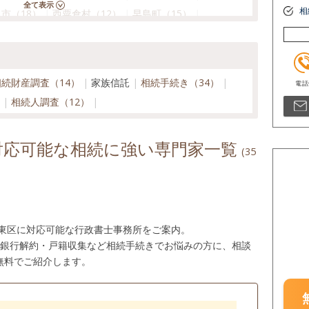
相
市（18）
西粟倉村（12）
早島町（15）
町（13）
美作市（15）
矢掛町（15）
相続財産調査（14）
家族信託
相続手続き（34）
）
相続人調査（12）
対応可能な相続に強い専門家一覧
(35
市東区に対応可能な行政書士事務所をご案内。
・銀行解約・戸籍収集など相続手続きでお悩みの方に、相談
無料でご紹介します。