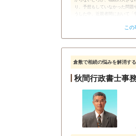
り、予想もしていなかった問題
うした中、近親者間において「
ロフェッショナルとしてのセン
この
遺言書
遺産分割
戸籍収集
相続人調査
電話相談可
訪問可
土日相
倉敷で相続の悩みを解消す
秋間行政書士事