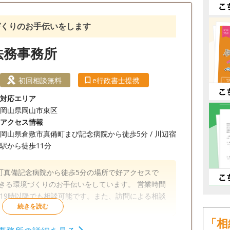
談無料
オンライン面談可
事務所面談可
づくりのお手伝いをします
法務事務所
初回相談無料
e行政書士提携
対応エリア
岡山県岡山市東区
アクセス情報
岡山県倉敷市真備町まび記念病院から徒歩5分 / 川辺宿
駅から徒歩11分
町真備記念病院から徒歩5分の場所で好アクセスで
きる環境づくりのお手伝いをしています。 営業時間
土日や19時以降でも相談可能です。また、訪問による相談
「相