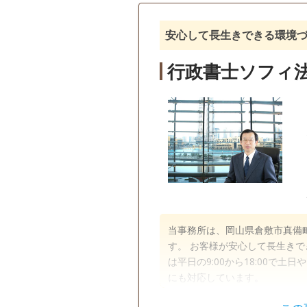
訪問可
土日相談可
初回相
安心して長生きできる環境
行政書士ソフィ
当事務所は、岡山県倉敷市真備
す。 お客様が安心して長生きで
は平日の9:00から18:00で
にも対応しています。