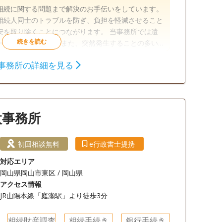
相続に関する問題まで解決のお手伝いをしています。
相続人同士のトラブルを防ぎ、負担を軽減させること
安を取り除くことにつながります。 当事務所では遺
 また、突然発生することの多い
てしまいますので、ストレスに感じる方もいらっしゃ
事務所の詳細を見る
限があるので、期限内にすべての手続きを済ませるに
相続財産調査
相続手続き
銀行手続き
続きの進め方がわからない方、急な相続で困っている
軽にご相談ください。
太事務所
18時以降相談可
初回相談無料
e行政書士提携
対応エリア
岡山県岡山市東区 / 岡山県
アクセス情報
JR山陽本線「庭瀬駅」より徒歩3分
相続財産調査
相続手続き
銀行手続き