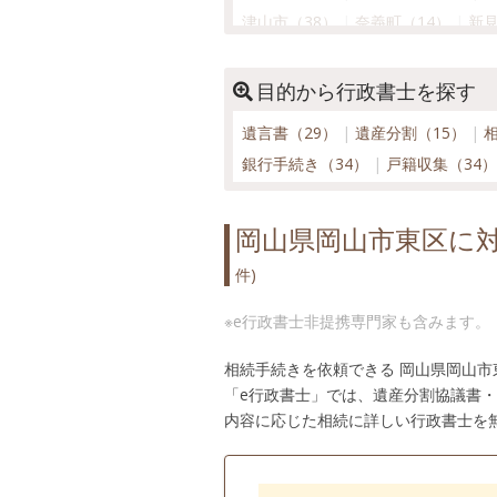
津山市（38）
奈義町（14）
新見
備前市（17）
真庭市（23）
美咲
和気町（15）
目的から行政書士を探す
遺言書（29）
遺産分割（15）
銀行手続き（34）
戸籍収集（34
岡山県岡山市東区に
件)
※e行政書士非提携専門家も含みます。
相続手続きを依頼できる 岡山県岡山
「e行政書士」では、遺産分割協議書
内容に応じた相続に詳しい行政書士を