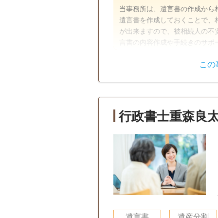
当事務所は、遺言書の作成から
遺言書を作成しておくことで、
が出来ますので、被相続人の不
言書の内容作成や手続きのサポートをいたします。
相続は毎日の生活リズムを崩し
この
るでしょう。相続手続きには期
遺言書
遺産分割
は大変な労力がかかります。手
方は初回相談無料ですのでお気
戸籍収集
相続人調査
行政書士重森良
土日相談可
初回相談無料
遺言書
遺産分割