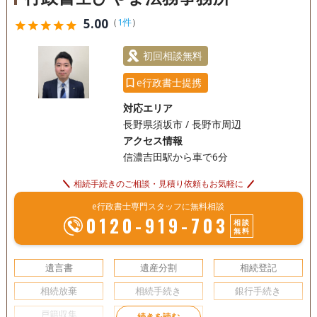
5.00
（
1件
）
star
star
star
star
star
初回相談無料
e行政書士提携
対応エリア
長野県須坂市 / 長野市周辺
アクセス情報
信濃吉田駅から車で6分
相続手続きのご相談・見積り依頼もお気軽に
e行政書士専門スタッフに無料相談
0120-919-703
相談
無料
遺言書
遺産分割
相続登記
相続放棄
相続手続き
銀行手続き
戸籍収集
相続人調査