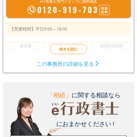
e行政書士専門スタッフに無料相談
0120-919-703
相談
無料
【営業時間】平日9:00～18:00
遺言書
遺産分割
相続財産調査
相続手続き
銀行手続き
戸籍収集
この事務所の詳細を見る
相続人調査
電話相談可
訪問可
土日相談可
初回相談無料
18時以降相談可
オンライン面談可
「相続」
に関する相談なら
事務所面談可
におまかせください !