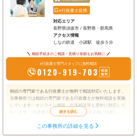
e行政書士提携
対応エリア
長野県須坂市 / 長野県・群馬県
アクセス情報
しなの鉄道 小諸駅 徒歩５分
相続手続きのご相談・見積り依頼もお気軽に
e行政書士専門スタッフに無料相談
0120-919-703
相談
無料
相続の専門家である行政書士が無料で相談対応いたします。
当事務所では相続の専門家である行政書士が無料相談を実施
しています。オンライン相談、出張相談等も柔軟に対応して
おります。 行政書士が相談を通じて現状を正確に分析し、ご
相談者様本位の最善の手続きをご提案。明瞭な価格設定で事
この事務所の詳細を見る
前のお見積りをいたしますので、安心してご依頼いただけま
遺言書
遺産分割
生前贈与
す。 相続、遺言原案作成等に関するご相談を取り扱ってお