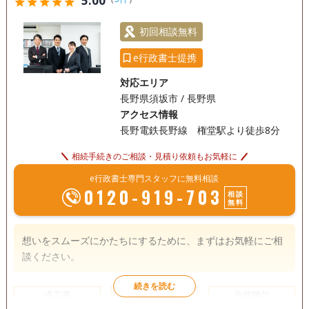
5.00
star
star
star
star
star
電話相談可
訪問可
土日相談可
初回相談無料
初回相談無料
18時以降相談可
オンライン面談可
事務所面談可
e行政書士提携
対応エリア
長野県須坂市 / 長野県
アクセス情報
長野電鉄長野線 権堂駅より徒歩8分
相続手続きのご相談・見積り依頼もお気軽に
e行政書士専門スタッフに無料相談
0120-919-703
相談
無料
想いをスムーズにかたちにするために、まずはお気軽にご相
談ください。
遺言書
遺産分割
生前贈与