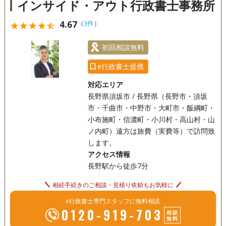
インサイド・アウト行政書士事務所
4.67
（
3件
）
star
star
star
star
star_half
初回相談無料
e行政書士提携
対応エリア
長野県須坂市 / 長野県（長野市・須坂
市・千曲市・中野市・大町市・飯綱町・
小布施町・信濃町・小川村・高山村・山
ノ内町）遠方は旅費（実費等）で訪問致
します。
アクセス情報
長野駅から徒歩7分
相続手続きのご相談・見積り依頼もお気軽に
e行政書士専門スタッフに無料相談
0120-919-703
相談
無料