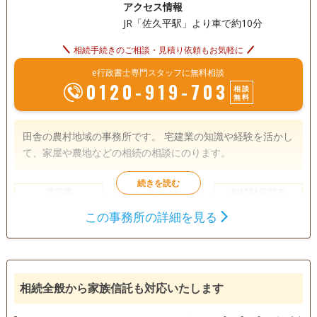
アクセス情報
JR「佐久平駅」より車で約10分
相続手続きのご相談・見積り依頼もお気軽に
e行政書士専門スタッフに無料相談
0120-919-703
相談
無料
田舎の農村地域の事務所です。 宅建業の知識や経験を活かし
て、家屋や農地などの相続の相談にのります。
遺言書
遺産分割
相続財産調査
相続手続き
この事務所の詳細を見る
銀行手続き
戸籍収集
相続人調査
電話相談可
訪問可
土日相談可
初回相談無料
相続全般から家族信託も対応いたします