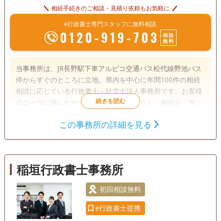
相続手続きのご相談・見積り依頼もお気軽に
e行政書士専門スタッフに無料相談
0120-919-703
相談
無料
当事務所は、JR長野駅下車アルピコ交通バス松代線野池バス
停からすぐのところに立地。県内を中心に年間100件の相続
相談に応じている行政書士・社労士法人事務所です。お客様
のニーズに適したサービスの提供を第一とし、相続を「争
続」としないために、相続・遺言に関する多様なご相談に応
この事務所の詳細を見る
じています。
遺言書
遺産分割
相続財産調査
相続手続き
銀行手続き
戸籍収集
相続人調査
稲垣行政書士事務所
訪問可
土日相談可
初回相談無料
初回相談無料
e行政書士提携