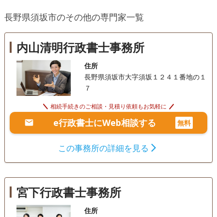
相続財産調査
家族信託
相続手続き
り、その他成年後見人、家族信託に関するご相談も承ってお
長野県須坂市のその他の専門家一覧
ります。
銀行手続き
戸籍収集
相続人調査
電話相談可
訪問可
土日相談可
初回相談無料
内山清明行政書士事務所
18時以降相談可
オンライン面談可
事務所面談可
住所
長野県須坂市大字須坂１２４１番地の１
７
相続手続きのご相談・見積り依頼もお気軽に
e行政書士にWeb相談する
無料
この事務所の詳細を見る
宮下行政書士事務所
住所