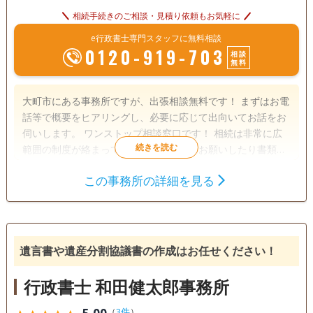
相続手続きのご相談・見積り依頼もお気軽に
e行政書士専門スタッフに無料相談
0120-919-703
相談
無料
大町市にある事務所ですが、出張相談無料です！ まずはお電
話等で概要をヒアリングし、必要に応じて出向いてお話をお
伺いします。 ワンストップ相談窓口です！ 相続は非常に広
範囲の制度が絡まっていて、あちこちにお願いしたり書類を
提出したりと、ご遺族にとって負担の大きい大変な手続きで
この事務所の詳細を見る
す。 そこで当事務所では、各士業と連携し、当事務所が窓口
遺言書
遺産分割
相続財産調査
となって動きますのでお客様は一人の担当とやり取りするだ
相続税申告
相続登記
相続放棄
けで手続き完了まで導きます。 当事務所は、ビザ申請にも強
い事務所ですので、 外国人パートナーとの相続、配偶者の死
成年後見
家族信託
相続手続き
亡等による在留資格の変更など、外国人の身分に関する相談
遺言書や遺産分割協議書の作成はお任せください！
銀行手続き
戸籍収集
相続人調査
も対応できます。 遺言・相続のご相談に限らず、在留資格や
農地転用の申請など、その他の行政書士業務も含めて何なり
生前贈与（不動産名
行政書士 和田健太郎事務所
義変更）
とご相談くださいませ。
（
3件
）