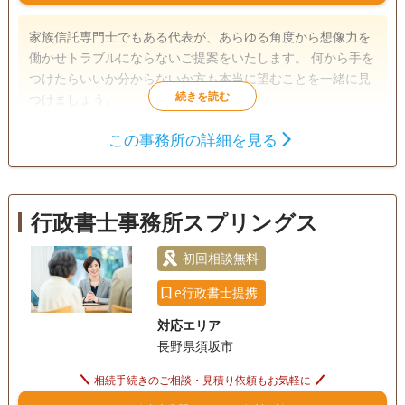
家族信託専門士でもある代表が、あらゆる角度から想像力を
働かせトラブルにならないご提案をいたします。 何から手を
つけたらいいか分からないか方も本当に望むことを一緒に見
つけましょう。
この事務所の詳細を見る
遺言書
遺産分割
相続財産調査
家族信託
相続手続き
銀行手続き
戸籍収集
相続人調査
行政書士事務所スプリングス
訪問可
土日相談可
初回相談無料
18時以降相談可
初回相談無料
オンライン面談可
事務所面談可
e行政書士提携
対応エリア
長野県須坂市
相続手続きのご相談・見積り依頼もお気軽に