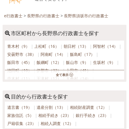
e行政書士
>
長野県の行政書士
>
長野県須坂市の行政書士
市区町村から長野県の行政書士を探す
青木村（9）
上松町（16）
朝日村（13）
阿智村（14）
安曇野市（38）
阿南町（14）
飯島町（17）
飯田市（45）
飯綱町（12）
飯山市（9）
生坂村（9）
池田町（10）
伊那市（32）
上田市（41）
売木村（11）
王滝村（12）
大桑村（14）
大鹿村（12）
大町市（20）
岡谷市（23）
小川村（11）
小谷村（9）
小布施町（11）
目的から行政書士を探す
麻績村（10）
軽井沢町（18）
川上村（13）
遺言書（19）
遺産分割（13）
相続財産調査（12）
木島平村（8）
木曽町（11）
木祖村（13）
家族信託（5）
相続手続き（23）
銀行手続き（23）
北相木村（13）
小海町（14）
駒ヶ根市（17）
戸籍収集（23）
相続人調査（12）
小諸市（20）
栄村（11）
坂城町（10）
佐久市（41）