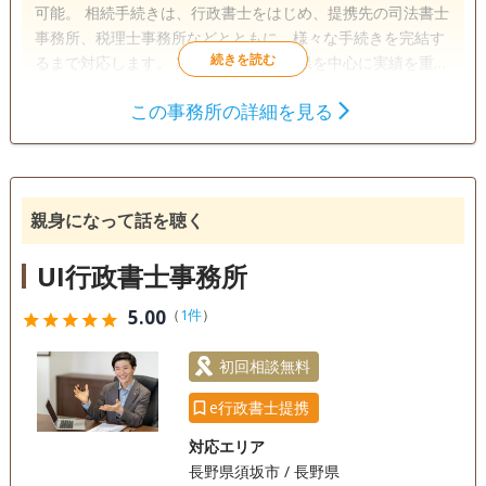
可能。 相続手続きは、行政書士をはじめ、提携先の司法書士
事務所、税理士事務所などとともに、様々な手続きを完結す
るまで対応します。 家族信託は、長野県を中心に実績を重ね
て参りました。親が元気なうちに財産管理をお子さま世代に
この事務所の詳細を見る
引き継ぐことによって、家族が争うことなくスムーズな承継
遺言書
遺産分割
相続財産調査
が可能です。また、障がい者のお子さまがいるご家庭は特に
成年後見
家族信託
相続手続き
必要になります。 おひとり様の方へは、元気なうちから何度
もお話しをさせていただき、介護施設の手続きから保証人、
銀行手続き
戸籍収集
相続人調査
任意後見人、そしてお亡くなりになった後の納骨、相続手続
親身になって話を聴く
きまでをワンストップでサポートさせていただきます。
電話相談可
訪問可
女性スタッフ対応可
土日相談可
UI行政書士事務所
初回相談無料
18時以降相談可
オンライン面談可
5.00
（
1件
）
star
star
star
star
star
事務所面談可
初回相談無料
e行政書士提携
対応エリア
長野県須坂市 / 長野県