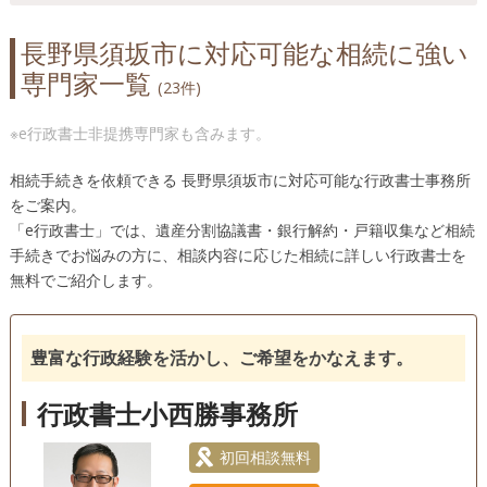
佐久穂町（15）
塩尻市（27）
信濃町（11）
長野県須坂市に対応可能な相続に強い
下條村（13）
下諏訪町（23）
須坂市（23）
専門家一覧
諏訪市（30）
喬木村（15）
高森町（4）
高山村（7）
(23件)
辰野町（17）
立科町（16）
筑北村（8）
千曲市（22）
※e行政書士非提携専門家も含みます。
茅野市（32）
天龍村（12）
東御市（16）
豊丘村（15）
中川村（13）
中野市（17）
相続手続きを依頼できる 長野県須坂市に対応可能な行政書士事務所
をご案内。
長野市（94）
長和町（15）
南木曽町（13）
「e行政書士」では、遺産分割協議書・銀行解約・戸籍収集など相続
根羽村（12）
野沢温泉村（8）
白馬村（12）
手続きでお悩みの方に、相談内容に応じた相続に詳しい行政書士を
原村（14）
平谷村（12）
富士見町（18）
無料でご紹介します。
松川町（14）
松川村（13）
松本市（91）
南相木村（13）
南牧村（13）
南箕輪村（15）
豊富な行政経験を活かし、ご希望をかなえます。
箕輪町（16）
宮田村（16）
御代田町（13）
泰阜村（12）
山形村（13）
山ノ内町（10）
行政書士小西勝事務所
初回相談無料