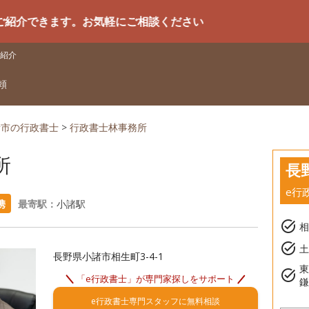
ます。お気軽にご相談ください
紹介
頼
諸市の行政書士
>
行政書士林事務所
所
長
e行
携
最寄駅：
小諸駅
task_alt
task_alt
土
長野県小諸市相生町3-4-1
task_alt
「e行政書士」が専門家探しをサポート
e行政書士専門スタッフに無料相談