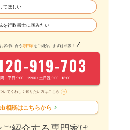
してほしい
成を行政書士に頼みたい
お客様に合う
専門家
をご紹介。まずは相談！
120-919-703
– 平日 9:00 – 19:00 / 土日祝 9:00 –18:00
についてくわしく知りたい方はこちら
eb相談はこちらから
chevron_right
でご紹介する専門家は