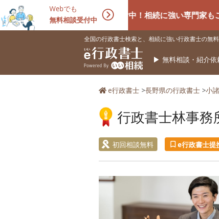
Webでも
相続手続きの無料相談受付中！相続に強い専門家もご紹介でき
無料相談受付中
全国の行政書士検索と、相続に強い行政書士の無料
無料相談・紹介依
e行政書士
>
長野県の行政書士
>
小
行政書士林事務
初回相談無料
e行政書士提