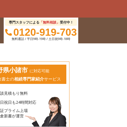
専門スタッフによる
「無料相談」
受付中！
0120-919-703
無料通話 / 平日9時-19時 / 土日祝9時-18時
野県小諸市
に対応可能
政書士の
相続専門家紹介
サービス
相談見積もり無料
日祝日も24時間対応
東証プライム上場
鎌倉新書が運営