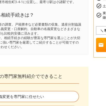
市相生町3-4-1に位置し、最寄り駅は
小諸駅
です。
task_alt
土
る相続手続きは？
task_alt
産の調査、戸籍謄本など必要書類の収集、遺産分割協議
名義変更・口座解約、自動車の名義変更などさまざまな
＼
用も比較的安価に済みます。
合、相続手続きの経験が豊富な専門家を選ぶことが大切
きに強い専門家を厳選してご紹介することが可能ですの
mail
合わせください。
の専門家無料紹介でできること
義変更を専門家に任せたい