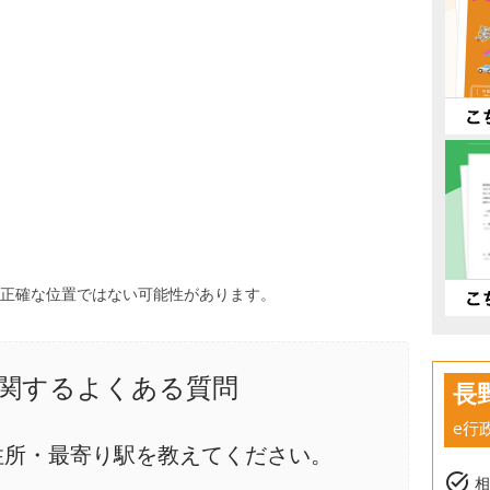
、正確な位置ではない可能性があります。
関するよくある質問
長
e行
住所・最寄り駅を教えてください。
task_alt