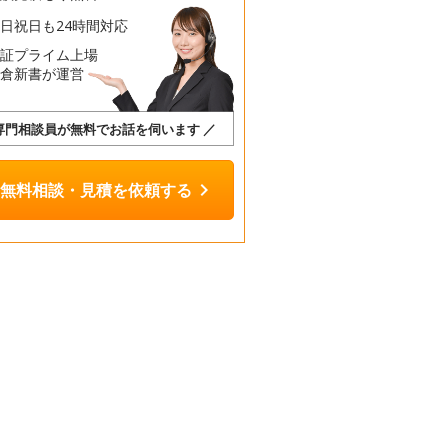
日祝日も24時間対応
東証プライム上場
鎌倉新書が運営
 専門相談員が無料でお話を伺います ／
chevron_right
無料相談・見積を依頼する