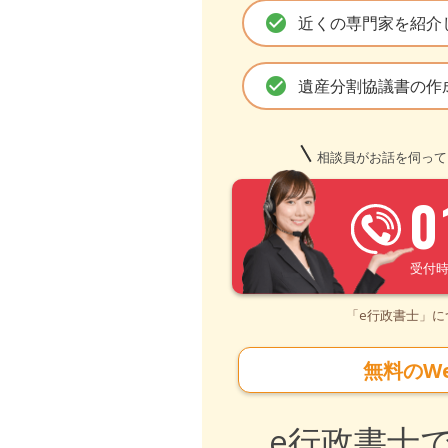
check_circle
近くの専門家を紹介
check_circle
遺産分割協議書の作
相談員がお話を伺って
0
受付時間 
「e行政書士」
無料のW
e行政書士