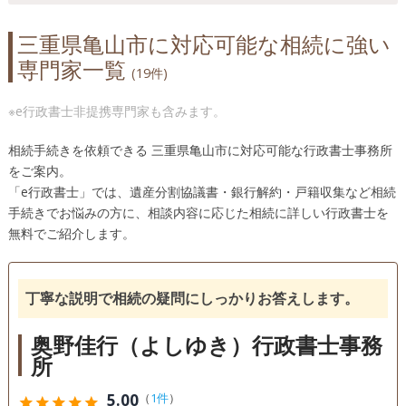
三重県亀山市に対応可能な相続に強い
専門家一覧
(19件)
※e行政書士非提携専門家も含みます。
相続手続きを依頼できる 三重県亀山市に対応可能な行政書士事務所
をご案内。
「e行政書士」では、遺産分割協議書・銀行解約・戸籍収集など相続
手続きでお悩みの方に、相談内容に応じた相続に詳しい行政書士を
無料でご紹介します。
丁寧な説明で相続の疑問にしっかりお答えします。
奥野佳行（よしゆき）行政書士事務
所
5.00
（
1件
）
star
star
star
star
star