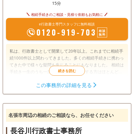
15分
相続手続きのご相談・見積り依頼もお気軽に
e行政書士専門スタッフに無料相談
0120-919-703
相談
無料
私は、行政書士として開業して20年以上。これまでに相続手
続1000件以上関わってきました。多くの相続手続きに携わっ
てきた中で様々な疑問も生じることにもなりました。 相続は
手続き一生のうち一度きり。何度も経験する方はほとんどい
ません。 だからこそ、どこに相談したらいいのか分からない
この事務所の詳細を見る
ことも多いはず。 ご家族を亡くされて、どうしていいのか分
遺言書
遺産分割
相続財産調査
からないのに、いろんな手続きが次から次へとやってきま
成年後見
家族信託
相続手続き
す。 そんな時に安心できる場所として、どんなことでも相談
できる場所として、行政書士オフィスプロミネンスをご利用
銀行手続き
戸籍収集
相続人調査
していただければ幸いです。 相続に関する悩みや不安を抱え
名張市周辺の相続のご相談なら、お任せください
ていらっしゃいましたら、ご遠慮なくお問い合わせ下さいま
訪問可
土日相談可
初回相談無料
18時以降相談可
せ。 相続のとびらでは、お客様のお役に立てるよう誠心誠意
長谷川行政書士事務所
ご相談を受けさせて頂きます。