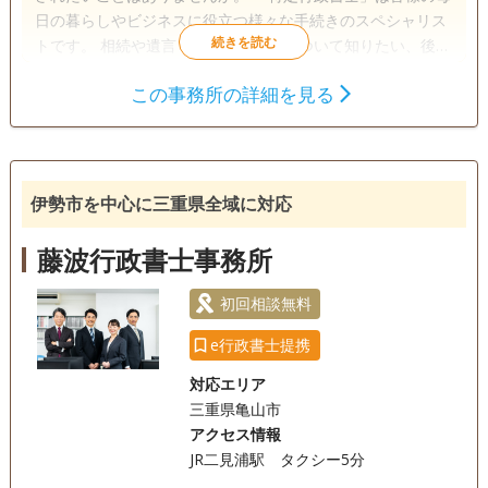
日の暮らしやビジネスに役立つ様々な手続きのスペシャリス
トです。 相続や遺言・成年後見制度について知りたい、後の
トラブルを予防するために大切な約束を書面に残したい、等
この事務所の詳細を見る
お気軽にご相談ください。 女性行政書士が丁寧に対応いたし
遺言書
遺産分割
相続財産調査
ます。
相続手続き
銀行手続き
戸籍収集
相続人調査
伊勢市を中心に三重県全域に対応
訪問可
女性スタッフ対応可
土日相談可
初回相談無料
藤波行政書士事務所
事務所面談可
初回相談無料
e行政書士提携
対応エリア
三重県亀山市
アクセス情報
JR二見浦駅 タクシー5分