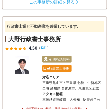
この事務所の詳細を見る
遺言書
遺産分割
相続財産調査
相続手続き
銀行手続き
戸籍収集
相続人調査
行政書士業と不動産業を兼業しています。
大野行政書士事務所
4.50
（
12件
）
star
star
star
star
star_half
初回相談無料
e行政書士提携
対応エリア
三重県亀山市 / 三重県 北勢、中勢地区
全域 愛知県 名古屋市、尾張地区全域
アクセス情報
三岐鉄道三岐線「大矢知」駅徒歩７分
相続手続きのご相談・見積り依頼もお気軽に