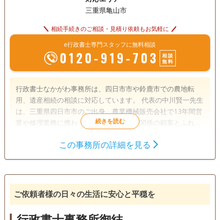
三重県亀山市
相続手続きのご相談・見積り依頼もお気軽に
e行政書士専門スタッフに無料相談
0120-919-703
相談
無料
行政書士なかがわ事務所は、四日市市や鈴鹿市での農地転
用、遺産相続の相談に対応しています。 代表の中川賢一先生
は、三重県四日市市のご出身。農業機械販売会社で13年間営
業や修理業務に携わってきました。農業関係の顧客とふれあ
うことで、土地の有効活用や相続問題に興味をもち、行政書
この事務所の詳細を見る
士として活躍することを心に決めて見事試験に合格。その後
遺言書
遺産分割
相続財産調査
は地元四日市市で行政書士事務所を開業しました。
相続手続き
銀行手続き
戸籍収集
相続人調査
ご依頼者様の日々の生活に安心と平穏を
初回相談無料
行政書士事務所御結