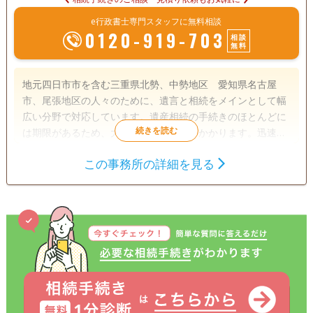
e行政書士専門スタッフに無料相談
0120-919-703
相談
無料
地元四日市市を含む三重県北勢、中勢地区 愛知県名古屋
市、尾張地区の人々のために、遺言と相続をメインとして幅
広い分野で対応しています。遺産相続の手続きのほとんどに
は期限があるため、大変な時間と労力がかかります。迅速か
つ丁寧な対応で地元の人から愛されるようご依頼者様からの
この事務所の詳細を見る
ご期待にお応えします。 お気軽にお問合せ下さい。
遺言書
遺産分割
相続財産調査
成年後見
家族信託
相続手続き
銀行手続き
戸籍収集
相続人調査
訪問可
土日相談可
初回相談無料
18時以降相談可
事務所面談可