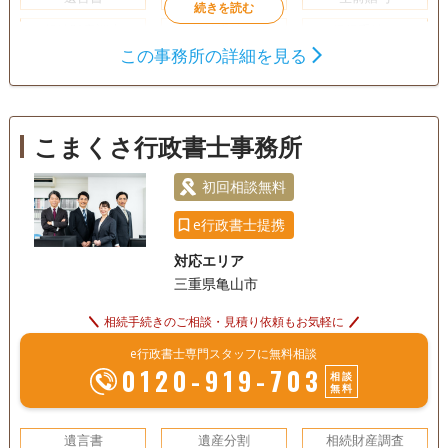
相続財産調査
相続手続き
銀行手続き
この事務所の詳細を見る
戸籍収集
相続人調査
電話相談可
訪問可
土日相談可
初回相談無料
こまくさ行政書士事務所
18時以降相談可
オンライン面談可
事務所面談可
初回相談無料
e行政書士提携
対応エリア
三重県亀山市
相続手続きのご相談・見積り依頼もお気軽に
e行政書士専門スタッフに無料相談
0120-919-703
相談
無料
遺言書
遺産分割
相続財産調査