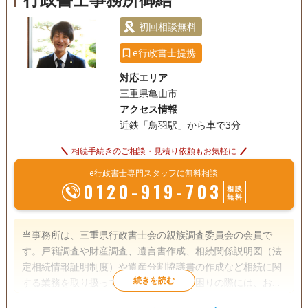
初回相談無料
e行政書士提携
対応エリア
三重県亀山市
アクセス情報
近鉄「鳥羽駅」から車で3分
相続手続きのご相談・見積り依頼もお気軽に
e行政書士専門スタッフに無料相談
0120-919-703
相談
無料
当事務所は、三重県行政書士会の親族調査委員会の会員で
す。戸籍調査や財産調査、遺言書作成、相続関係説明図（法
定相続情報証明制度）や遺産分割協議書の作成など相続に関
する業務を取り扱っておりますので、お困りの際には、お気
軽にご相談くださいませ。