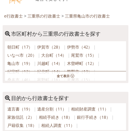
e行政書士
>
三重県の行政書士
>
三重県亀山市の行政書士
市区町村から三重県の行政書士を探す
朝日町（17）
伊賀市（28）
伊勢市（42）
いなべ市（20）
大台町（14）
尾鷲市（15）
亀山市（19）
川越町（14）
木曽岬町（12）
紀宝町（12）
紀北町（14）
熊野市（13）
桑名市（46）
菰野町（16）
志摩市（15）
鈴鹿市（45）
大紀町（12）
多気町（14）
玉城町（13）
津市（74）
東員町（15）
鳥羽市（13）
目的から行政書士を探す
名張市（26）
松阪市（41）
南伊勢町（12）
遺言書（19）
遺産分割（11）
相続財産調査（11）
御浜町（12）
明和町（15）
四日市市（81）
家族信託（2）
相続手続き（18）
銀行手続き（18）
度会町（16）
戸籍収集（18）
相続人調査（11）