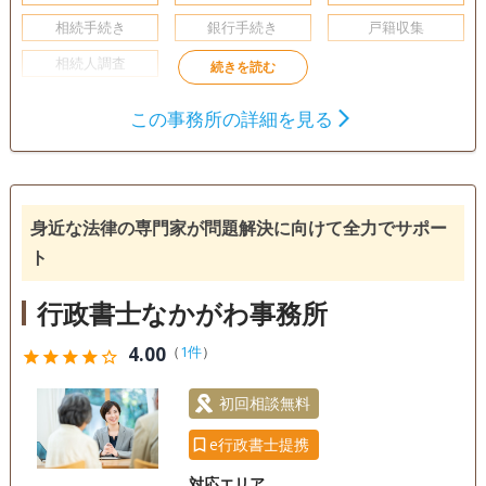
相続手続き
銀行手続き
戸籍収集
相続人調査
この事務所の詳細を見る
身近な法律の専門家が問題解決に向けて全力でサポー
ト
行政書士なかがわ事務所
4.00
（
1件
）
star
star
star
star
star_outline
初回相談無料
e行政書士提携
対応エリア