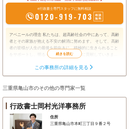
e行政書士専門スタッフに無料相談
0120-919-703
相談
無料
アベニールの理念 私たちは、超高齢社会の中にあって、高齢
者とその家族が抱える不安の解消に努めます。 そして、高齢
者の皆様が人生の最後を前向きに、積極的に生きられること
をサポートし、明るく元気な社会づくりに貢献していきま
す。 当法人は、相続に関して確かな知識と経験を備えた行政
この事務所の詳細を見る
書士が複数人所属しております。 誰に相談したらいいかわか
遺言書
遺産分割
相続財産調査
らないこと、まずは無料相談からお客様の希望に合うオーダ
相続手続き
銀行手続き
戸籍収集
ーメイドのプランを作成いたします。 相続に強い他士業との
三重県亀山市のその他の専門家一覧
連携サポートにも力を入れているため、アベニールがお客様
相続人調査
の相続に関するすべてのサポート窓口となります。 お気楽に
お問合せください。
初回相談無料
行政書士岡村光洋事務所
住所
三重県亀山市本町三丁目９番２号