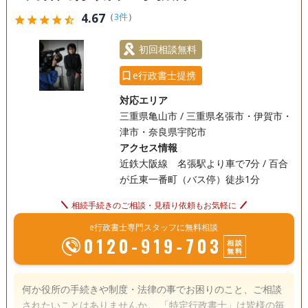
オンライン面談可
事務所面談可
4.67
（
3件
）
star
star
star
star
star_half
初回相談無料
e行政書士提携
対応エリア
三重県亀山市 / 三重県名張市・伊賀市・
津市・奈良県宇陀市
アクセス情報
近鉄大阪線 名張駅より車で7分 / 百合
が丘東一番町（バス停）徒歩1分
相続手続きのご相談・見積り依頼もお気軽に
e行政書士専門スタッフに無料相談
0120-919-703
相談
無料
何か役所の手続きや制度・法律の事でお困りのこと、ご相談
されたいことはありませんか。 「特定行政書士」は皆様の毎