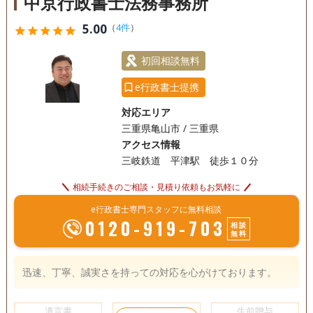
中京行政書士法務事務所
5.00
（
4件
）
star
star
star
star
star
初回相談無料
e行政書士提携
対応エリア
三重県亀山市 / 三重県
アクセス情報
三岐鉄道 平津駅 徒歩１０分
相続手続きのご相談・見積り依頼もお気軽に
e行政書士専門スタッフに無料相談
0120-919-703
相談
無料
迅速、丁寧、誠実さを持っての対応を心がけております。
遺言書
遺産分割
生前贈与