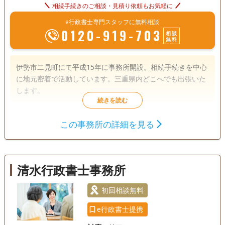
相続手続きのご相談・見積り依頼もお気軽に
e行政書士専門スタッフに無料相談
0120-919-703
相談
無料
伊勢市二見町にて平成15年に事務所開設。相続手続きを中心
に地元密着で活動しています。三重県内どこへでも出張いた
します。
遺言書
遺産分割
相続財産調査
この事務所の詳細を見る
相続手続き
銀行手続き
戸籍収集
相続人調査
清水行政書士事務所
初回相談無料
e行政書士提携