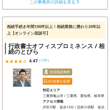
この事務所の詳細を見る
成年後見
相続手続き
銀行手続き
戸籍収集
相続人調査
相続手続き年間100件以上！相続業務に携わり20年以
電話相談可
訪問可
土日相談可
初回相談無料
上【オンライン面談可】
18時以降相談可
オンライン面談可
事務所面談可
行政書士オフィスプロミネンス / 相
続のとびら
4.47
（
17件
）
star
star
star
star
star_outline
初回相談無料
e行政書士提携
対応エリア
三重県亀山市 / 三重県、愛知県、岐阜県
アクセス情報
JR宮川駅 徒歩10分 / 近鉄小俣駅 徒歩