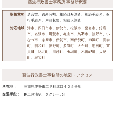
藤波行政書士事務所 事務所概要
取扱業務
遺言書、遺産分割、相続財産調査、相続手続き、銀
行手続き、戸籍収集、相続人調査
対応地域
津市
、
四日市市
、
伊勢市
、
松阪市
、
桑名市
、
鈴鹿
市
、
名張市
、
尾鷲市
、
亀山市
、
鳥羽市
、
熊野市
、
い
なべ市
、
志摩市
、
伊賀市
、
南伊勢町
、
御浜町
、
度会
町
、
明和町
、
菰野町
、
多気町
、
大台町
、
朝日町
、
東
員町
、
紀北町
、
川越町
、
玉城町
、
木曽岬町
、
大紀
町
、
紀宝町
藤波行政書士事務所の地図・アクセス
所在地：
三重県伊勢市二見町溝口４２５番地
交通手段：
JR二見浦駅 タクシー5分