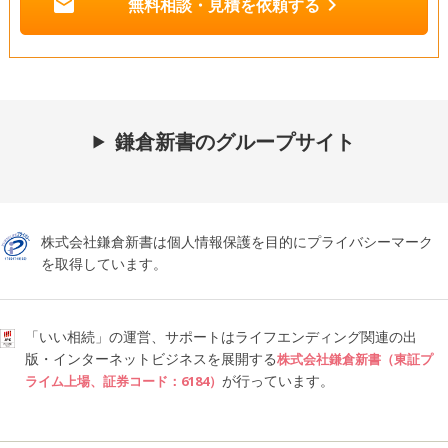
mail
chevron_right
無料相談・見積を依頼する
鎌倉新書のグループサイト
株式会社鎌倉新書は個人情報保護を目的にプライバシーマーク
を取得しています。
「いい相続」の運営、サポートはライフエンディング関連の出
版・インターネットビジネスを展開する
株式会社鎌倉新書（東証プ
が行っています。
ライム上場、証券コード：6184）