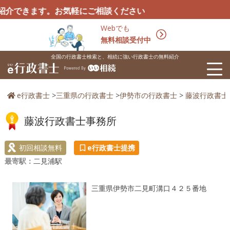
きます。お気軽にご相談ください
Webでも
無料相談受付中
全国の行政書士検索と、相続に強い行政書士の無料紹介
e行政書士
>
三重県の行政書士
>
伊勢市の行政書士
>
藤波行政書士
藤波行政書士事務所
初回相談無料
e行政書士提携
最寄駅：
二見浦駅
三重県伊勢市二見町溝口４２５番地