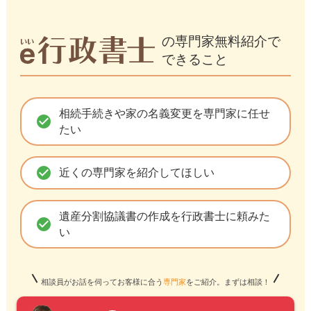
の専門家無料紹介で
できること
相続手続きや家の名義変更を専門家に任せ
check_circle
たい
check_circle
近くの専門家を紹介してほしい
遺産分割協議書の作成を行政書士に頼みた
check_circle
い
相談員がお話を伺ってお客様に合う
専門家
をご紹介。まずは相談！