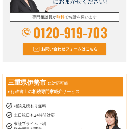
におまかせください !
専門相談員が
無料
でお話を伺います
0120-919-703
お問い合わせフォームはこちら
三重県伊勢市
に対応可能
e行政書士の
相続専門家紹介
サービス
task_alt
相談見積もり無料
task_alt
土日祝日も24時間対応
東証プライム上場
task_alt
鎌倉新書が運営