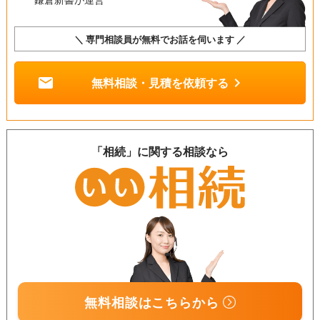
＼ 専門相談員が無料でお話を伺います ／
mail
chevron_right
無料相談・見積を依頼する
「相続」に関する相談なら
無料相談はこちらから