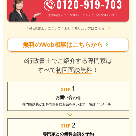
0120-919-703
受付時間 – 平日 9:00 – 19:00 / 土日祝 9:00 –18:00
「e行政書士」についてくわしく知りたい方はこちら
無料のWeb相談はこちらから
chevron_right
e行政書士でご紹介する専門家は
すべて
初回面談無料
！
1
STEP
お問い合わせ
専門相談員が無料で
親身にお話を伺います
（電話 or メール）
2
STEP
専門家との
無料面談を予約