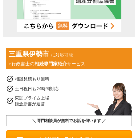
三重県伊勢市
に対応可能
e行政書士の
相続専門家紹介
サービス
task_alt
相談見積もり無料
task_alt
土日祝日も24時間対応
東証プライム上場
task_alt
鎌倉新書が運営
＼ 専門相談員が無料でお話を伺います ／