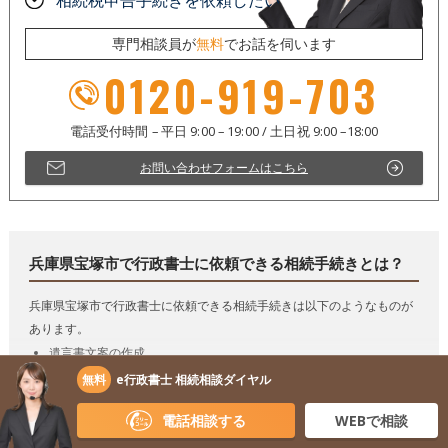
専門相談員が
無料
でお話を伺います
0120-919-703
お問い合わせフォームはこちら
兵庫県宝塚市で行政書士に依頼できる相続手続きとは？
兵庫県宝塚市で行政書士に依頼できる相続手続きは以下のようなものが
あります。
遺言書文案の作成
公正証書遺言の作成手続き
無料
e行政書士 相続相談ダイヤル
相続人調査
法定相続情報一覧図・相続情報関係図の作成、法定相続情報証明制
度の利用申出手続き
電話相談する
WEBで相談
相続財産調査、財産目録の作成