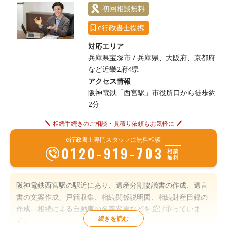
初回相談無料
e行政書士提携
対応エリア
兵庫県宝塚市 / 兵庫県、大阪府、京都府
など近畿2府4県
アクセス情報
阪神電鉄「西宮駅」市役所口から徒歩約
2分
相続手続きのご相談・見積り依頼もお気軽に
e行政書士専門スタッフに無料相談
0120-919-703
相談
無料
阪神電鉄西宮駅の駅近にあり、遺産分割協議書の作成、遺言
書の文案作成、戸籍収集、相続関係説明図、相続財産目録の
作成、相続による自動車の名義変更などを受け承っていま
す。