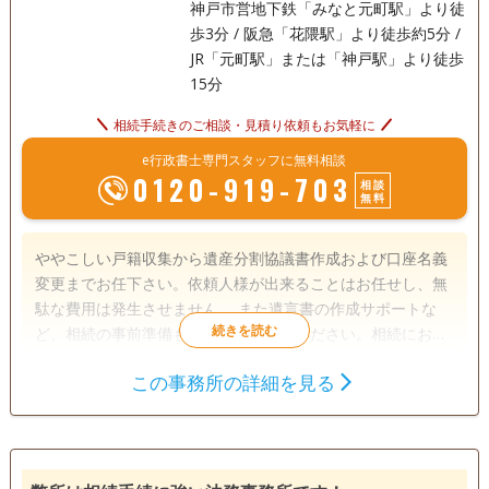
神戸市営地下鉄「みなと元町駅」より徒
歩3分 / 阪急「花隈駅」より徒歩約5分 /
JR「元町駅」または「神戸駅」より徒歩
15分
相続手続きのご相談・見積り依頼もお気軽に
e行政書士専門スタッフに無料相談
0120-919-703
相談
無料
ややこしい戸籍収集から遺産分割協議書作成および口座名義
変更までお任下さい。依頼人様が出来ることはお任せし、無
駄な費用は発生させません。 また遺言書の作成サポートな
ど、相続の事前準備もお気軽にご相談ください。相続におい
て事前に準備をしておくことは大変有用であり、後々の遺族
この事務所の詳細を見る
の手間を大きく減らすことができるでしょう。 中小企業診断
遺言書
遺産分割
相続手続き
士の資格も保有していますので、相続に伴う事業承継のご相
戸籍収集
相続人調査
談もお気軽にお申し付け下さい。
電話相談可
訪問可
土日相談可
初回相談無料