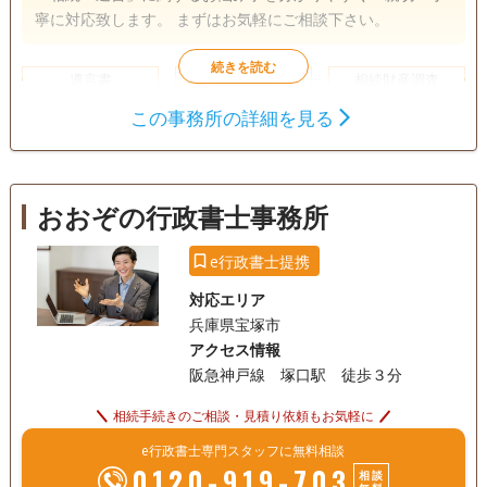
寧に対応致します。 まずはお気軽にご相談下さい。
遺言書
遺産分割
相続財産調査
相続手続き
この事務所の詳細を見る
銀行手続き
戸籍収集
相続人調査
おおぞの行政書士事務所
e行政書士提携
対応エリア
兵庫県宝塚市
アクセス情報
阪急神戸線 塚口駅 徒歩３分
相続手続きのご相談・見積り依頼もお気軽に
e行政書士専門スタッフに無料相談
0120-919-703
相談