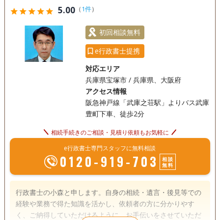
5.00
（
1件
）
star
star
star
star
star
初回相談無料
e行政書士提携
対応エリア
兵庫県宝塚市 / 兵庫県、大阪府
アクセス情報
阪急神戸線「武庫之荘駅」よりバス武庫
豊町下車、徒歩2分
相続手続きのご相談・見積り依頼もお気軽に
e行政書士専門スタッフに無料相談
0120-919-703
相談
無料
行政書士の小森と申します。自身の相続・遺言・後見等での
経験や業務で得た知識を活かし、依頼者の方に分かりやす
く、ご納得していただけるように、お手伝いをさせていただ