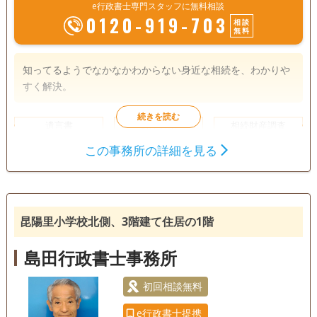
e行政書士専門スタッフに無料相談
0120-919-703
相談
無料
知ってるようでなかなかわからない身近な相続を、わかりや
すく解決。
遺言書
遺産分割
相続財産調査
相続手続き
この事務所の詳細を見る
銀行手続き
戸籍収集
相続人調査
昆陽里小学校北側、3階建て住居の1階
島田行政書士事務所
初回相談無料
e行政書士提携