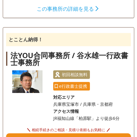
件数を受けた実績と経験をもとに、【相続】が【争族】でな
この事務所の詳細を見る
く【笑顔相続】になるよう、誠心誠意サポートさせていただ
遺言書
遺産分割
相続財産調査
きます。
相続手続き
銀行手続き
戸籍収集
相続人調査
とことん納得！
訪問可
初回相談無料
事務所面談可
法YOU合同事務所 / 谷水雄一行政書
士事務所
初回相談無料
e行政書士提携
対応エリア
兵庫県宝塚市 / 兵庫県・京都府
アクセス情報
JR福知山線「柏原駅」より徒歩6分
相続手続きのご相談・見積り依頼もお気軽に