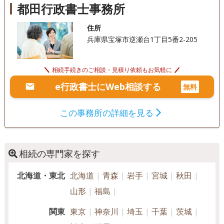
電話相談可
訪問可
女性スタッフ対応可
土日相談可
都田行政書士事務所
初回相談無料
18時以降相談可
オンライン面談可
住所
兵庫県宝塚市逆瀬台1丁目5番2-205
事務所面談可
相続手続きのご相談・見積り依頼もお気軽に
e行政書士にWeb相談する
無料
この事務所の詳細を見る
相続の専門家を探す
北海道・東北
北海道
青森
岩手
宮城
秋田
山形
福島
関東
東京
神奈川
埼玉
千葉
茨城