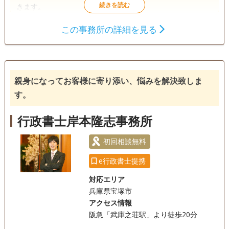
きます。
この事務所の詳細を見る
遺言書
遺産分割
相続財産調査
成年後見
相続手続き
銀行手続き
戸籍収集
相続人調査
親身になってお客様に寄り添い、悩みを解決致しま
電話相談可
訪問可
土日相談可
初回相談無料
す。
18時以降相談可
事務所面談可
行政書士岸本隆志事務所
初回相談無料
e行政書士提携
対応エリア
兵庫県宝塚市
アクセス情報
阪急「武庫之荘駅」より徒歩20分