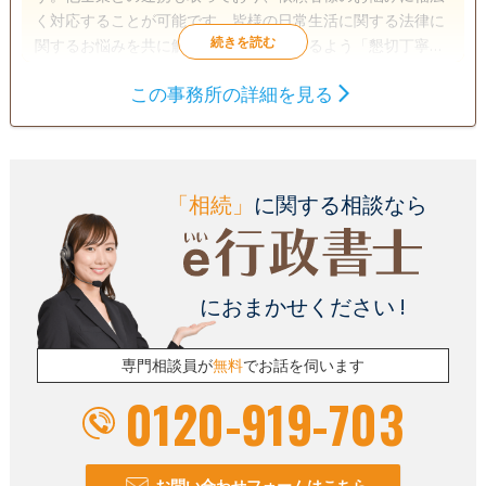
く対応することが可能です。皆様の日常生活に関する法律に
関するお悩みを共に解決し、ご満足頂けるよう「懇切丁寧」
「親切親身」をモットーに、お役立てさせて頂きたいと思っ
この事務所の詳細を見る
ております。
遺言書
遺産分割
相続財産調査
相続手続き
銀行手続き
戸籍収集
相続人調査
「相続」
に関する相談なら
電話相談可
訪問可
土日相談可
初回相談無料
18時以降相談可
オンライン面談可
事務所面談可
におまかせください !
専門相談員が
無料
でお話を伺います
0120-919-703
お問い合わせフォームはこちら