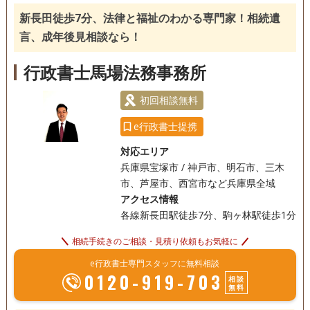
相続人調査
新長田徒歩7分、法律と福祉のわかる専門家！相続遺
土日相談可
初回相談無料
言、成年後見相談なら！
行政書士馬場法務事務所
初回相談無料
e行政書士提携
対応エリア
兵庫県宝塚市 / 神戸市、明石市、三木
市、芦屋市、西宮市など兵庫県全域
アクセス情報
各線新長田駅徒歩7分、駒ヶ林駅徒歩1分
相続手続きのご相談・見積り依頼もお気軽に
e行政書士専門スタッフに無料相談
0120-919-703
相談
無料