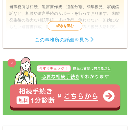
当事務所は相続、遺言書作成、遺産分割、成年後見、家族信
託など、相談や遺言手続のサポートを行っております。 相続
発生後の膨大な相続手続一式の代行、争わせない・無効にな
らない遺言書作成、認知症や障がい者の方の後見人活用支援
等終活のことなら、是非ご相談ください！ たった１枚の遺言
この事務所の詳細を見る
書で防げるトラブルがあります。 法律と福祉の専門知識を活
遺言書
遺産分割
相続財産調査
かし、各専門家と連携し、ワンストップサービスを提供しま
成年後見
家族信託
相続手続き
す。
銀行手続き
戸籍収集
相続人調査
訪問可
土日相談可
初回相談無料
18時以降相談可
オンライン面談可
事務所面談可