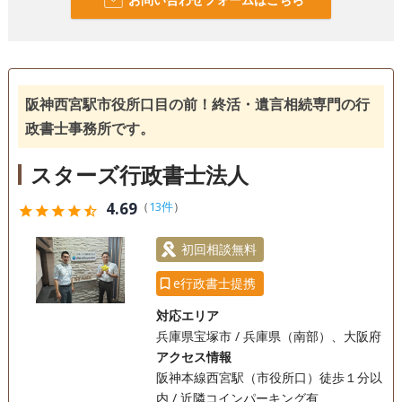
阪神西宮駅市役所口目の前！終活・遺言相続専門の行
政書士事務所です。
スターズ行政書士法人
4.69
（
13件
）
star
star
star
star
star_half
初回相談無料
e行政書士提携
対応エリア
兵庫県宝塚市 / 兵庫県（南部）、大阪府
アクセス情報
阪神本線西宮駅（市役所口）徒歩１分以
内 / 近隣コインパーキング有