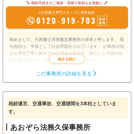
相続手続きのご相談・見積り依頼もお気軽に
e行政書士専門スタッフに無料相談
0120-919-703
相談
無料
初めまして。行政書士岸本隆志事務所の岸本と申します。 現
在相続は、争族として社会問題化されています。 お客様の悩
みを親切丁寧に解決させて頂きますので、安心した今後の生
活を送る為にも、ぜひ弊所へご相談ください！
この事務所の詳細を見る
遺言書
遺産分割
相続財産調査
相続手続き
銀行手続き
戸籍収集
相続人調査
相続遺言、交通事故、交通聴聞を3本柱としていま
す。
あおぞら法務久保事務所