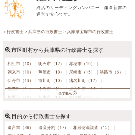
終活のリーディングカンパニー、鎌倉新書の
運営で安心です。
e行政書士
>
兵庫県の行政書士
>
兵庫県宝塚市の行政書士
市区町村から兵庫県の行政書士を探す
相生市（10）
明石市（17）
赤穂市（10）
朝来市（10）
芦屋市（18）
尼崎市（15）
淡路市（6）
伊丹市（13）
市川町（10）
猪名川町（12）
稲美町（11）
小野市（11）
加古川市（14）
加西市（10）
加東市（10）
神河町（10）
上郡町（10）
香美町（10）
川西市（14）
神戸市北区（13）
神戸市須磨区（16）
目的から行政書士を探す
神戸市垂水区（16）
神戸市中央区（18）
遺言書（38）
遺産分割（17）
相続財産調査（15）
神戸市長田区（16）
神戸市灘区（16）