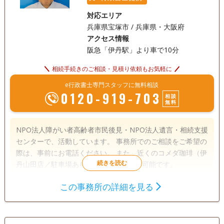
対応エリア
兵庫県宝塚市 / 兵庫県・大阪府
アクセス情報
阪急「伊丹駅」より車で10分
相続手続きのご相談・見積り依頼もお気軽に
e行政書士専門スタッフに無料相談
0120-919-703
相談
無料
NPO法人障がい者高齢者市民後見・NPO法人遺言・相続支援
センターで、活動しています。 事務所でのご相談をご希望の
際は、事前にお電話ください。 また、近くのコメダ珈琲（伊
丹山田店／駐車場あり）にて行うことも可能です。
この事務所の詳細を見る
遺言書
遺産分割
相続財産調査
相続手続き
銀行手続き
戸籍収集