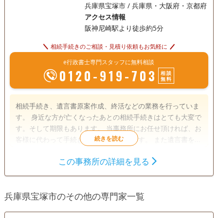
兵庫県宝塚市 / 兵庫県・大阪府・京都府
アクセス情報
阪神尼崎駅より徒歩約5分
相続手続きのご相談・見積り依頼もお気軽に
e行政書士専門スタッフに無料相談
0120-919-703
相談
無料
相続手続き、遺言書原案作成、終活などの業務を行っていま
す。 身近な方が亡くなったあとの相続手続きはとても大変で
す。そして期限もあります。 当事務所にお任せ頂ければ、お
客様に代わって手続きを行わせて頂きます。 また遺言書を書
いておくだけで、大切な人や財産を守れたりします。 そして
この事務所の詳細を見る
お客様自身も最期まで幸せな人生をおくるための終活をご案
遺言書
遺産分割
相続財産調査
内しています。 お気軽にご連絡下さい。
家族信託
相続手続き
銀行手続き
兵庫県宝塚市のその他の専門家一覧
戸籍収集
相続人調査