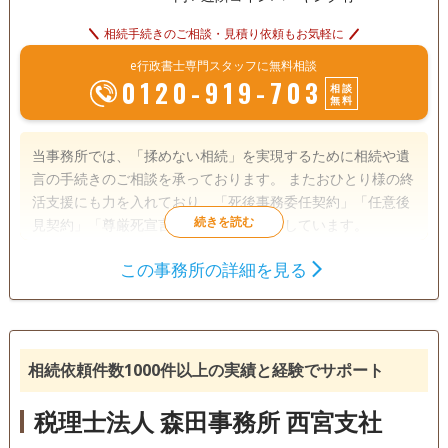
相続手続きのご相談・見積り依頼もお気軽に
e行政書士専門スタッフに無料相談
0120-919-703
相談
無料
当事務所では、「揉めない相続」を実現するために相続や遺
言の手続きのご相談を承っております。 またおひとり様の終
活支援にも力を入れており、「死後事務委任契約」「任意後
見契約」「尊厳死宣言書」などにも対応しています。
この事務所の詳細を見る
遺言書
遺産分割
成年後見
相続手続き
銀行手続き
戸籍収集
相続人調査
相続依頼件数1000件以上の実績と経験でサポート
電話相談可
訪問可
土日相談可
初回相談無料
税理士法人 森田事務所 西宮支社
18時以降相談可
オンライン面談可
事務所面談可