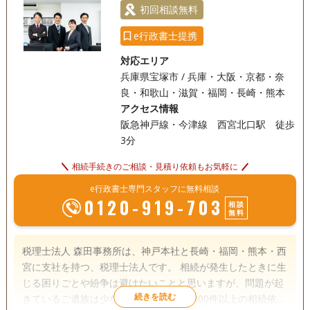
初回相談無料
e行政書士提携
対応エリア
兵庫県宝塚市 / 兵庫・大阪・京都・奈
良・和歌山・滋賀・福岡・長崎・熊本
アクセス情報
阪急神戸線・今津線 西宮北口駅 徒歩
3分
相続手続きのご相談・見積り依頼もお気軽に
e行政書士専門スタッフに無料相談
0120-919-703
相談
無料
税理士法人 森田事務所は、神戸本社と長崎・福岡・熊本・西
宮に支社を持つ、税理士法人です。 相続が発生したときに生
じる困りごとや紛争は避けたいことと思いますが、問題が起
きているご遺族は少なくありません。1000件以上の相続依頼