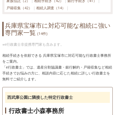
家族信託（2）
相続手続き（42）
銀行手続き（41）
神戸市西区（15）
神戸市東灘区（16）
戸籍収集（42）
相続人調査（14）
神戸市兵庫区（18）
佐用町（11）
三田市（12）
宍粟市（10）
新温泉町（10）
洲本市（5）
兵庫県宝塚市に対応可能な相続に強い
太子町（9）
高砂市（13）
多可町（9）
宝塚市（14）
専門家一覧
たつの市（10）
丹波篠山市（12）
丹波市（12）
(14件)
豊岡市（10）
西宮市（20）
西脇市（10）
※e行政書士非提携専門家も含みます。
播磨町（10）
姫路市（13）
福崎町（10）
三木市（13）
南あわじ市（5）
養父市（10）
相続手続きを依頼できる 兵庫県宝塚市に対応可能な行政書士事務所
をご案内。
「e行政書士」では、遺産分割協議書・銀行解約・戸籍収集など相続
手続きでお悩みの方に、相談内容に応じた相続に詳しい行政書士を
無料でご紹介します。
西武庫公園に隣接した特定行政書士
行政書士小森事務所