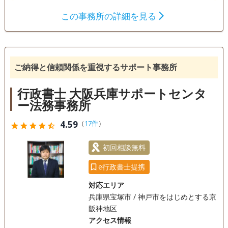
この事務所の詳細を見る
遺言書
遺産分割
相続財産調査
相続手続き
銀行手続き
戸籍収集
相続人調査
ご納得と信頼関係を重視するサポート事務所
電話相談可
訪問可
土日相談可
初回相談無料
行政書士 大阪兵庫サポートセンタ
事務所面談可
ー法務事務所
4.59
（
17件
）
star
star
star
star
star_half
初回相談無料
e行政書士提携
対応エリア
兵庫県宝塚市 / 神戸市をはじめとする京
阪神地区
アクセス情報