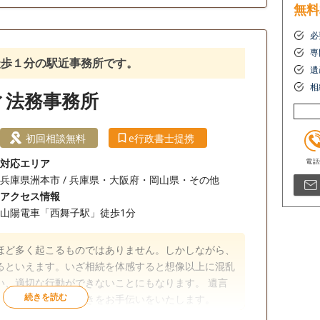
無料
必
所面談可
専
徒歩１分の駅近事務所です。
遺
相
ィ法務事務所
初回相談無料
e行政書士提携
対応エリア
兵庫県洲本市 / 兵庫県・大阪府・岡山県・その他
アクセス情報
山陽電車「西舞子駅」徒歩1分
ほど多く起こるものではありません。しかしながら、
るといえます。いざ相続を体感すると想像以上に混乱
い、適切な行動ができないことにもなります。 遺言
、お客様の相続手続きをお手伝いをいたします。