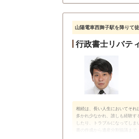
戸籍収集
相続人調査
訪問可
初回相談無料
事務
山陽電車西舞子駅を降りて
行政書士リバテ
相続は、長い人生においてそれ
多かれ少なかれ、誰しも経験す
したり、トラブルになってしま
書の作成から遺産分割協議まで