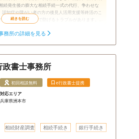
、認知症や障がい者の方の後見人活用支援等終活のこ
、各専門家と連携し、ワンストップサービスを提供し
事務所の詳細を見る
相続財産調査
成年後見
家族信託
戸籍収集
相続人調査
行政書士事務所
談無料
18時以降相談可
オンライン面談可
初回相談無料
e行政書士提携
対応エリア
兵庫県洲本市
相続財産調査
相続手続き
銀行手続き