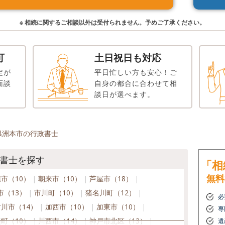
※ 相続に関するご相談以外は受付られません。予めご了承ください。
可
土日祝日も対応
定が
平日忙しい方も安心！ご
面談
自身の都合に合わせて相
談日が選べます。
県洲本市の行政書士
書士を探す
「相
無料
市（10）
朝来市（10）
芦屋市（18）
市（13）
市川町（10）
猪名川町（12）
必
川市（14）
加西市（10）
加東市（10）
専
町（10）
川西市（14）
神戸市北区（13）
遺