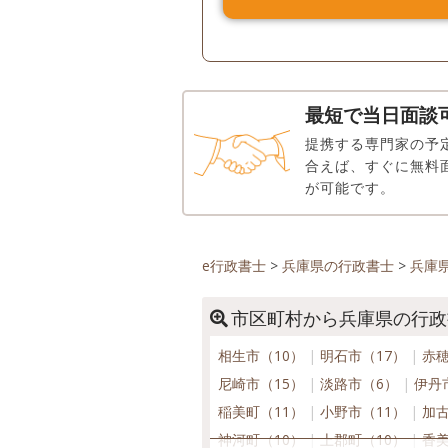
最短で当日面談
提携する専門家の予
合えば、すぐに無料
が可能です。
e行政書士
>
兵庫県の行政書士
>
兵庫
市区町村から兵庫県の行政
相生市（10）
明石市（17）
赤穂
尼崎市（15）
淡路市（6）
伊丹
稲美町（11）
小野市（11）
加古
神河町（10）
上郡町（10）
香美