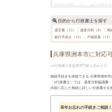
神戸市須磨区（16）
神戸市垂水区
神戸市灘区（16）
神戸市西区（1
佐用町（11）
三田市（12）
宍粟
目的から行政書士を探す
太子町（9）
高砂市（13）
多可
遺言書（12）
遺産分割（8）
相
丹波篠山市（12）
丹波市（12）
銀行手続き（13）
戸籍収集（13
播磨町（10）
姫路市（13）
福崎
養父市（10）
兵庫県洲本市に対応
※e行政書士非提携専門家も含みます。
相続手続きを依頼できる 兵庫県洲本
「e行政書士」では、遺産分割協議書
内容に応じた相続に詳しい行政書士を
長年お忘れの手続きご相談