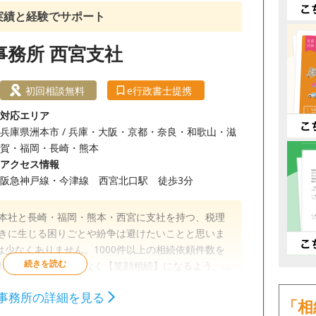
の実績と経験でサポート
事務所 西宮支社
初回相談無料
e行政書士提携
対応エリア
兵庫県洲本市 / 兵庫・大阪・京都・奈良・和歌山・滋
賀・福岡・長崎・熊本
アクセス情報
阪急神戸線・今津線 西宮北口駅 徒歩3分
戸本社と長崎・福岡・熊本・西宮に支社を持つ、税理
ときに生じる困りごとや紛争は避けたいことと思いま
少なくありません。1000件以上の相続依頼件数を
相続】が【争族】でなく【笑顔相続】になるよう、誠
ます。
事務所の詳細を見る
「相
相続財産調査
相続手続き
銀行手続き