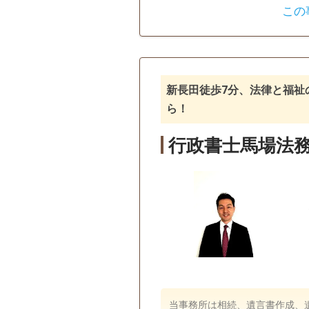
この
遺言書
遺産分割
戸籍収集
相続人調査
新長田徒歩7分、法律と福祉
ら！
行政書士馬場法
当事務所は相続、遺言書作成、