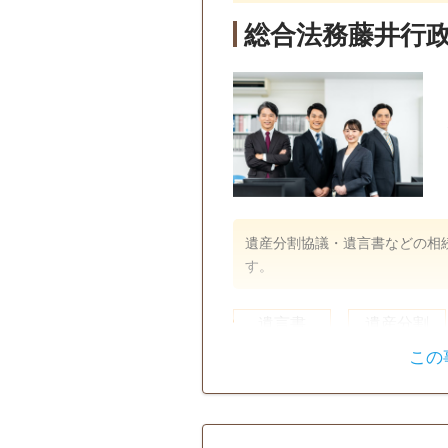
総合法務藤井行
遺産分割協議・遺言書などの相
す。
遺言書
遺産分割
この
戸籍収集
相続人調査
訪問可
土日相談可
18時