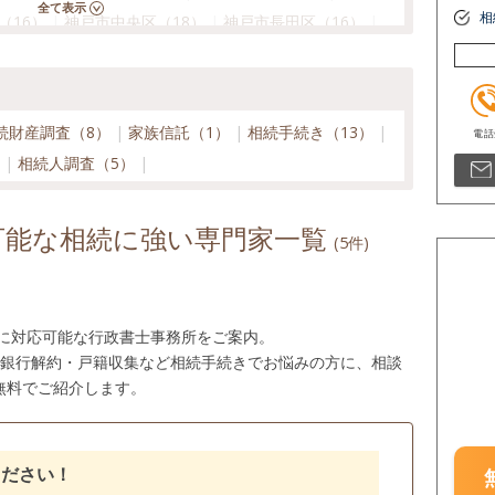
相
（16）
神戸市中央区（18）
神戸市長田区（16）
5）
神戸市東灘区（16）
神戸市兵庫区（18）
市（10）
新温泉町（10）
洲本市（5）
町（9）
宝塚市（14）
たつの市（10）
続財産調査（8）
家族信託（1）
相続手続き（13）
豊岡市（10）
西宮市（20）
西脇市（10）
）
相続人調査（5）
町（10）
三木市（13）
南あわじ市（5）
可能な相続に強い専門家一覧
(5件)
市に対応可能な行政書士事務所をご案内。
・銀行解約・戸籍収集など相続手続きでお悩みの方に、相談
無料でご紹介します。
ください！