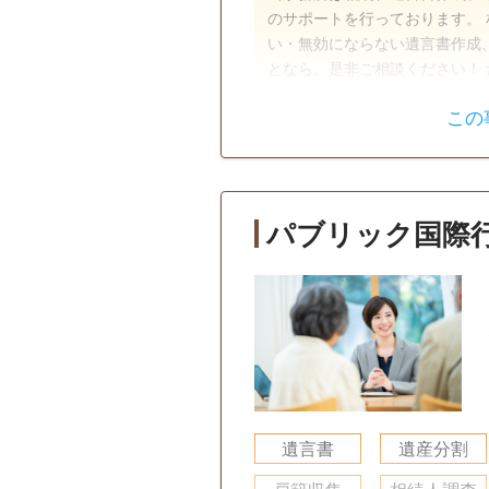
のサポートを行っております。 相続発生後の膨大な相続手続一式の代行、争わせな
い・無効にならない遺言書作成
となら、是非ご相談ください！ たった１枚の遺言書で防げるトラブルがあります。
法律と福祉の専門知識を活かし
この
ます。
遺言書
遺産分割
相続手続き
銀行手続き
パブリック国際
訪問可
土日相談可
初回相
事務所面談可
遺言書
遺産分割