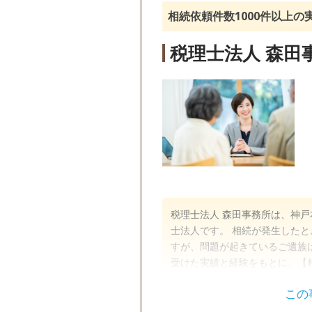
相続依頼件数1000件以上
税理士法人 森田
税理士法人 森田事務所は、神
士法人です。 相続が発生した
すが、問題が起きているご遺族は
受けた実績と経験をもとに、【
心誠意サポートさせていただき
この
遺言書
遺産分割