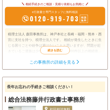
相続手続きのご相談・見積り依頼もお気軽に
e行政書士専門スタッフに無料相談
0120-919-703
相談
無料
税理士法人 森田事務所は、神戸本社と長崎・福岡・熊本・西
宮に支社を持つ、税理士法人です。 相続が発生したときに生
じる困りごとや紛争は避けたいことと思いますが、問題が起
きているご遺族は少なくありません。1000件以上の相続依頼
件数を受けた実績と経験をもとに、【相続】が【争族】でな
この事務所の詳細を見る
く【笑顔相続】になるよう、誠心誠意サポートさせていただ
遺言書
遺産分割
相続財産調査
きます。
相続手続き
銀行手続き
戸籍収集
相続人調査
長年お忘れの手続きご相談ください！
訪問可
初回相談無料
事務所面談可
総合法務藤井行政書士事務所
初回相談無料