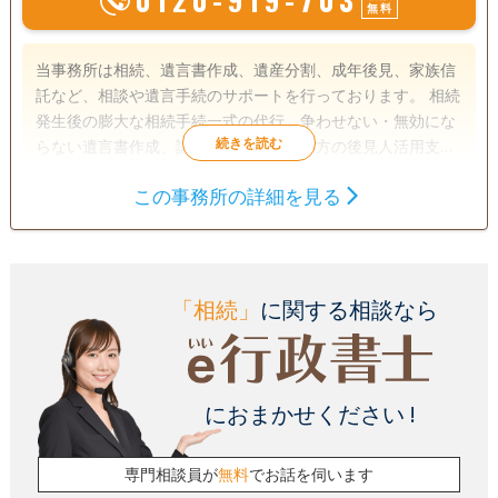
無料
当事務所は相続、遺言書作成、遺産分割、成年後見、家族信
託など、相談や遺言手続のサポートを行っております。 相続
発生後の膨大な相続手続一式の代行、争わせない・無効にな
らない遺言書作成、認知症や障がい者の方の後見人活用支援
等終活のことなら、是非ご相談ください！ たった１枚の遺言
この事務所の詳細を見る
書で防げるトラブルがあります。 法律と福祉の専門知識を活
遺言書
遺産分割
相続財産調査
かし、各専門家と連携し、ワンストップサービスを提供しま
成年後見
家族信託
相続手続き
す。
銀行手続き
戸籍収集
相続人調査
「相続」
に関する相談なら
訪問可
土日相談可
初回相談無料
18時以降相談可
オンライン面談可
事務所面談可
におまかせください !
専門相談員が
無料
でお話を伺います