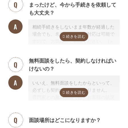
まったけど、今から手続きを依頼して
く、その士業が相続手続きに強いかどう
も大丈夫？
か
だからです。
例えば同じ行政書士だからといって、法
相続手続きをしないまま年数が経過した
人業務が専門の行政書士に相続手続きの
場合でも、名義変更などの対応は可能で
依頼をしても、経験不足で手続きはうま
すので、お気軽にご相談ください。（※
く進みません。
相続放棄は対象外）
相続手続きを専門に行っている、相続手
続きの実績が多数ある士業を選ぶこと
無料面談をしたら、契約しなければい
が、スムーズで間違いのない相続手続き
けないの？
のために非常に重要になります。
なお自宅から離れた専門家をご紹介した
いいえ、無料面談をしたからといって、
場合でも、ご自宅やご自宅近くのカフェ
必ずしも契約する必要はありません。
等まで出張費無料で訪問可能ですのでご
専門家との無料面談では、お客様の状況
安心ください。
に応じて、必要な手続きの内容を明らか
にし、依頼した場合の見積もりを無料で
提示させて頂きます。
面談場所はどこになりますか？
正式な手続き代行の契約をするまでは、