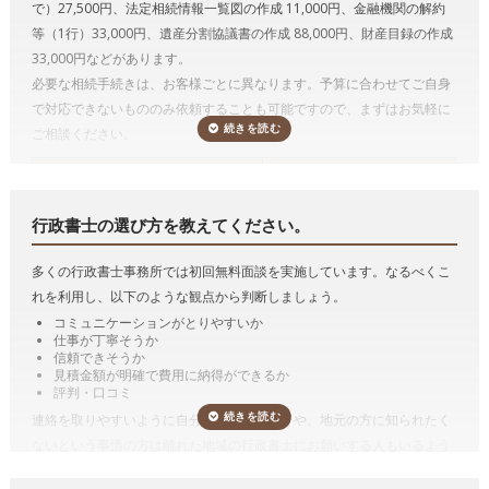
で）27,500円、法定相続情報一覧図の作成 11,000円、金融機関の解約
行政書士は遺言者が決めた遺言内容に基づいて遺言書文案を作成するこ
等（1行）33,000円、遺産分割協議書の作成 88,000円、財産目録の作成
とができます。
33,000円などがあります。
必要な相続手続きは、お客様ごとに異なります。予算に合わせてご自身
遺言には、公正証書遺言、自筆証書遺言及び秘密証書遺言の3つの方式
で対応できないもののみ依頼することも可能ですので、まずはお気軽に
があります。
ご相談ください。
たとえば、公正証書遺言をするためには、必要書類を収集したり、証人
になってくれる人を探さねばならず、また、公証役場に最低でも2回は
相続手続き
*参考価格（税込み）
行かなければなりません。
行政書士に依頼すると、書類の収集や証人の
戸籍収集1名
11,000円
立会いもやってもらえますし、遺言者が公証役場に行くのも1回だけで
行政書士の選び方を教えてください。
戸籍収集3名まで
27,500円
十分となる場合も多い
です。
法定相続情報一覧図の作成
11,000円
多くの行政書士事務所では初回無料面談を実施しています。なるべくこ
また、遺言を作るのではなく、実際に相続が発生し、その遺言の内容を
自動車の名義変更1台
11,000円
れを利用し、以下のような観点から判断しましょう。
実現するために手続きをおこなう遺言の執行も行政書士がおこなうこと
金融機関の解約等1行
33,000円
コミュニケーションがとりやすいか
ができます。
解約立ち合い1件
11,000円
仕事が丁寧そうか
遺産分割協議書の作成
88,000円
遺産分割協議書の作成
信頼できそうか
見積金額が明確で費用に納得ができるか
財産目録の作成
33,000円
遺産分割協議書とは、その名称のとおり、遺産分割協議の結果を書面に
評判・口コミ
遺言書の文案作成(財産目録含む)
110,000円
したものです。
連絡を取りやすいように自分の勤め先の近くや、地元の方に知られたく
遺産分割協議書の作成をのみを依頼するケースは稀で、通常は、相続人
ないという事情の方は離れた地域の行政書士にお願いする人もいるよう
*参考価格は「いい相続」がご案内した行政書士に依頼した場合の目安の料金
調査などの相続手続き等とセットで行政書士に依頼する方が多いです。
です。そのような場合は広域でも対応可能か確認しましょう。
です。手続きは一例です。