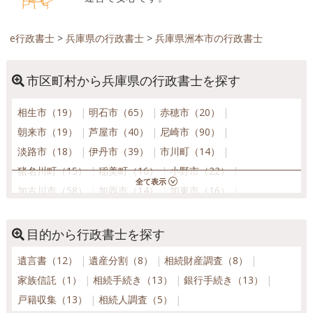
e行政書士
>
兵庫県の行政書士
>
兵庫県洲本市の行政書士
市区町村から兵庫県の行政書士を探す
相生市（19）
明石市（65）
赤穂市（20）
朝来市（19）
芦屋市（40）
尼崎市（90）
淡路市（18）
伊丹市（39）
市川町（14）
猪名川町（15）
稲美町（16）
小野市（22）
加古川市（58）
加西市（14）
加東市（16）
神河町（13）
上郡町（12）
香美町（14）
川西市（38）
神戸市北区（35）
神戸市須磨区（32）
目的から行政書士を探す
神戸市垂水区（43）
神戸市中央区（155）
遺言書（12）
遺産分割（8）
相続財産調査（8）
神戸市長田区（29）
神戸市灘区（38）
家族信託（1）
相続手続き（13）
銀行手続き（13）
神戸市西区（45）
神戸市東灘区（57）
戸籍収集（13）
相続人調査（5）
神戸市兵庫区（36）
佐用町（17）
三田市（26）