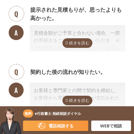
が掲載されていますので、お客様から弁
クしてほしい」といったご相談は、専門
提示された見積もりが、思ったよりも
護士事務所に直接ご相談ください。
家の能力を使った実務に当たるため、無
高かった。
料面談の対象外です。詳しくは専門スタ
掲載中の弁護士一覧はこちら
ッフまでご相談ください。
見積金額がご予算と合わない場合、一部
の手続きをご自身で行っていただき、そ
の分費用を削るなど再見積もりの提示も
可能です。
見積を提示した専門家に直接相談がしづ
らい場合、弊社専門スタッフがお客様に
契約した後の流れが知りたい。
代わって先生と調整することもできます
ので、遠慮なくご相談ください。
お客様と専門家との間で契約を締結し、
お客様から専門家に着手金が支払われた
ら、専門家が動き出します。
お客様が専門家と会うのは最初の1回だ
無料
e行政書士 相続相談ダイヤル
けの場合が多く、契約後は電話・メー
相続手続き完了まで、どれくらいの時
電話相談する
WEBで相談
ル・郵便などを使って進捗状況などの連