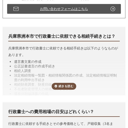
お問い合わせフォームはこちら
兵庫県洲本市で行政書士に依頼できる相続手続きとは？
兵庫県洲本市で行政書士に依頼できる相続手続きは以下のようなものが
あります。
遺言書文案の作成
公正証書遺言の作成手続き
相続人調査
法定相続情報一覧図・相続情報関係図の作成、法定相続情報証明制
度の利用申出手続き
相続財産調査、財産目録の作成
不在者財産管理人の候補者になること
遺産分割協議書の作成
預貯金の相続手続き（相続した預貯金の払戻し手続き）
有価証券の相続手続き（相続した有価証券の名義変更）
自動車の相続手続き（相続した自動車の名義変更）
行政書士への費用相場の目安はどれくらい？
遺言の執行
代表的な手続きの詳細を説明していきます。
行政書士に依頼する手続きとその参考価格として、戸籍収集（3名ま
遺言書作成のサポート、遺言の執行