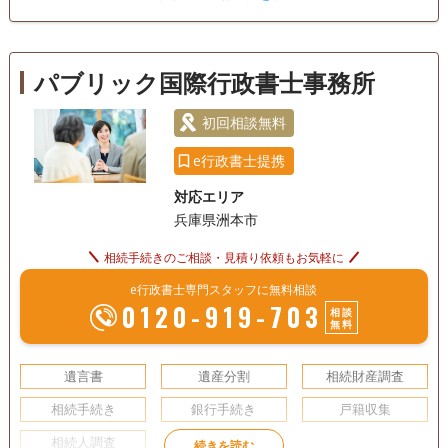
遺言書
遺産分割
相続財産調査
相続手続き
銀行手続き
戸籍収集
相続人調査
パブリック国際行政書士事務所
初回相談無料
e行政書士提携
対応エリア
兵庫県洲本市
相続手続きのご相談・見積り依頼もお気軽に
e行政書士専門スタッフに無料相談
0120-919-703
相談
無料
遺言書
遺産分割
相続財産調査
相続手続き
銀行手続き
戸籍収集
相続人調査