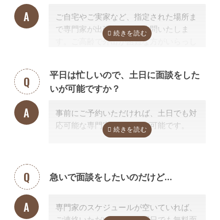
料金は発生しません。また面談後にしつ
ご自宅やご実家など、指定された場所ま
こく営業するようなことはありませんの
で専門家が出張費無料で訪問いたしま
でご安心ください。
す。ご高齢で外出が困難な方がいらっし
ゃる場合もご安心ください。
また専門家の事務所での面談、Zoom等
平日は忙しいので、土日に面談をした
を使ったオンライン面談にも対応可能で
いが可能ですか？
す。（一部士業を除く）
無料面談のお申し込み時に、弊社相談員
事前にご予約いただければ、土日でも対
までご希望の方法をお申し付けくださ
応可能な専門家のご紹介が可能です。
い。
急いで面談をしたいのだけど…
専門家のスケジュールが空いていれば、
ご連絡いただいた当日や翌日でも無料面