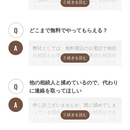
談が可能です。お急ぎの場合、まずはお
電話ください。
どこまで無料でやってもらえる？
弊社としては、無料通話のお電話で相続
の相談をお受けすること、適切な相談先
をご案内すること、ご希望に応じて提携
する行政書士・税理士との無料面談のセ
ッティングをするところまで無料で行っ
他の相続人と揉めているので、代わり
ています。
に連絡を取ってほしい
またご紹介した専門家については、面談
でお客様のご相談にのること、必要な相
申し訳ございませんが、既に揉めてしま
続手続きを明らかにすること、それに対
っている場合は、弁護士しか対応ができ
するお見積りを提示するところまでは無
ないため法律上ご紹介できません。 姉妹
料で行っています。
サイト「いい相続」に相談可能な弁護士
「自分で作成した書類が正しいかチェッ