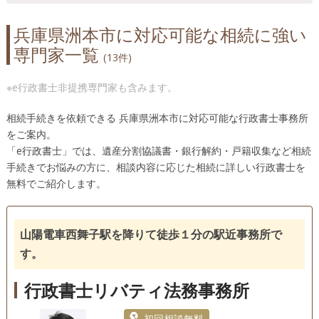
宍粟市（24）
新温泉町（13）
洲本市（13）
兵庫県洲本市に対応可能な相続に強い
太子町（21）
高砂市（33）
多可町（16）
専門家一覧
宝塚市（42）
たつの市（25）
丹波篠山市（19）
(13件)
丹波市（21）
豊岡市（24）
西宮市（100）
※e行政書士非提携専門家も含みます。
西脇市（21）
播磨町（16）
姫路市（114）
福崎町（13）
三木市（26）
南あわじ市（10）
相続手続きを依頼できる 兵庫県洲本市に対応可能な行政書士事務所
をご案内。
養父市（17）
「e行政書士」では、遺産分割協議書・銀行解約・戸籍収集など相続
手続きでお悩みの方に、相談内容に応じた相続に詳しい行政書士を
無料でご紹介します。
山陽電車西舞子駅を降りて徒歩１分の駅近事務所で
す。
行政書士リバティ法務事務所
初回相談無料