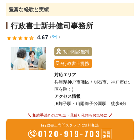
相続人調査
ぞ、よろしくお願い申し上げます。
豊富な経験と実績
訪問可
土日相談可
初回相談無料
行政書士新井健司事務所
4.67
（
9件
）
star
star
star
star
star_half
初回相談無料
e行政書士提携
対応エリア
兵庫県神戸市灘区 / 明石市、神戸市(北
区を除く)
アクセス情報
JR舞子駅・山陽舞子公園駅 徒歩8分
相続手続きのご相談・見積り依頼もお気軽に
e行政書士専門スタッフに無料相談
0120-919-703
相談
無料