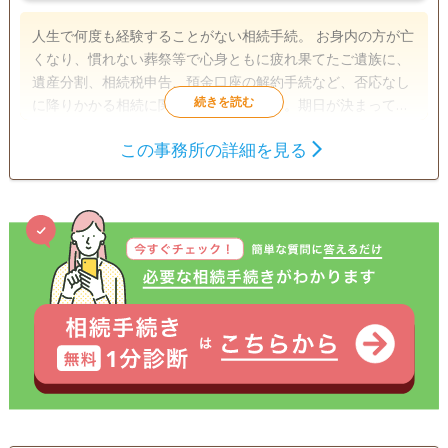
人生で何度も経験することがない相続手続。 お身内の方が亡
くなり、慣れない葬祭等で心身ともに疲れ果てたご遺族に、
遺産分割、相続税申告、預金口座の解約手続など、否応なし
に降りかかる相続に関する様々な手続き。期日が決まってい
る手続きもあり、必要書類を全て整え、今まで経験したこと
この事務所の詳細を見る
がほとんどない手続きを無事完了させるには、かなりの労力
遺言書
遺産分割
相続財産調査
と時間を必要とします。
相続手続き
銀行手続き
戸籍収集
相続人調査
電話相談可
訪問可
土日相談可
初回相談無料
18時以降相談可
オンライン面談可
事務所面談可