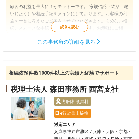
顧客の利益を最大に！がモットーです。 家族信託・終活（老
いじたく）や相続手続をメインにしております。お客様の利
益を一番に考えたご提案をさせていただきます。もめない相
続、スムースな手続きを目指しております。お気軽にご相談
くださいませ。 ＜寺岡克彦＞ 神戸市 生まれ 大手外資系生
この事務所の詳細を見る
命保険会社を経て 「より専門的かつ広範囲にわたる優れたワ
遺言書
遺産分割
相続財産調査
ンストップ・サービス」をご提供させていただくことを目標
成年後見
家族信託
相続手続き
に独立開業。 ＜業務内容＞ 行政書士としての業務全般 主に
家族信託・遺言書起案、作成指導や遺産分割協議書作成など
銀行手続き
戸籍収集
相続人調査
の相続関係書類作成や相続手続き全般、任意後見契約書作成
相続依頼件数1000件以上の実績と経験でサポート
など。 生命保険に関する総合的コンサルティング業務および
電話相談可
訪問可
土日相談可
初回相談無料
生命保険募集業務。 ＜信条＞ 常に顧客の利益を一番に考え
税理士法人 森田事務所 西宮支社
る。 顧客に一番喜んでいただける方法・手段を考える。 ※生
18時以降相談可
オンライン面談可
事務所面談可
命保険に関する業務は関係会社：株式会社シリウスを通じて
初回相談無料
対応します。
e行政書士提携
対応エリア
兵庫県神戸市灘区 / 兵庫・大阪・京都・
奈良・和歌山・滋賀・福岡・長崎・熊本