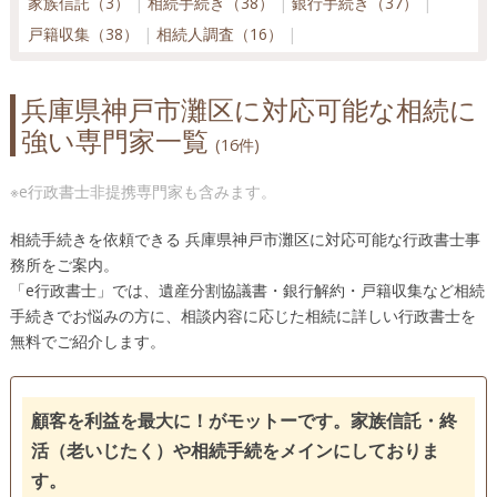
家族信託（3）
相続手続き（38）
銀行手続き（37）
神戸市西区（15）
神戸市東灘区（16）
戸籍収集（38）
相続人調査（16）
神戸市兵庫区（18）
佐用町（11）
三田市（12）
宍粟市（10）
新温泉町（10）
洲本市（5）
兵庫県神戸市灘区に対応可能な相続に
太子町（9）
高砂市（13）
多可町（9）
宝塚市（14）
強い専門家一覧
たつの市（10）
丹波篠山市（12）
丹波市（12）
(16件)
豊岡市（10）
西宮市（20）
西脇市（10）
※e行政書士非提携専門家も含みます。
播磨町（10）
姫路市（13）
福崎町（10）
三木市（13）
南あわじ市（5）
養父市（10）
相続手続きを依頼できる 兵庫県神戸市灘区に対応可能な行政書士事
務所をご案内。
「e行政書士」では、遺産分割協議書・銀行解約・戸籍収集など相続
手続きでお悩みの方に、相談内容に応じた相続に詳しい行政書士を
無料でご紹介します。
顧客を利益を最大に！がモットーです。家族信託・終
活（老いじたく）や相続手続をメインにしておりま
す。