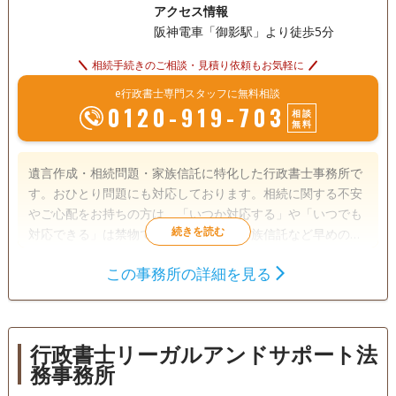
アクセス情報
阪神電車「御影駅」より徒歩5分
相続手続きのご相談・見積り依頼もお気軽に
e行政書士専門スタッフに無料相談
0120-919-703
相談
無料
遺言作成・相続問題・家族信託に特化した行政書士事務所で
す。おひとり問題にも対応しております。相続に関する不安
やご心配をお持ちの方は、「いつか対応する」や「いつでも
対応できる」は禁物です。遺言作成、家族信託など早めの対
応が大切です。お問合せ下さい。
この事務所の詳細を見る
遺言書
遺産分割
相続財産調査
相続手続き
銀行手続き
戸籍収集
相続人調査
行政書士リーガルアンドサポート法
務事務所