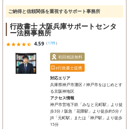
ご納得と信頼関係を重視するサポート事務所
行政書士 大阪兵庫サポートセンタ
ー法務事務所
4.59
（
17件
）
star
star
star
star
star_half
初回相談無料
e行政書士提携
対応エリア
兵庫県神戸市灘区 / 神戸市をはじめとす
る京阪神地区
アクセス情報
神戸市営地下鉄「みなと元町駅」より徒
歩3分 / 阪急「花隈駅」より徒歩約5分 /
JR「元町駅」または「神戸駅」より徒歩
15分