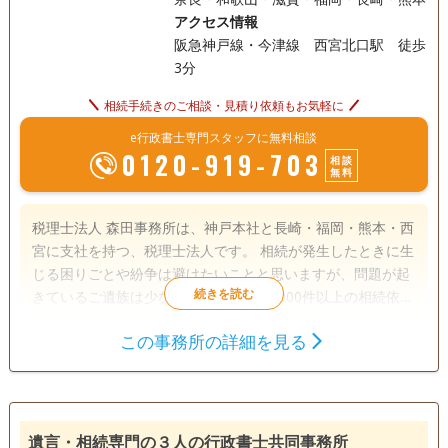
アクセス情報
阪急神戸線・今津線 西宮北口駅 徒歩
3分
相続手続きのご相談・見積り依頼もお気軽に
e行政書士専門スタッフに無料相談
0120-919-703
相談
無料
税理士法人 森田事務所は、神戸本社と長崎・福岡・熊本・西
宮に支社を持つ、税理士法人です。 相続が発生したときに生
じる困りごとや紛争は避けたいことと思いますが、問題が起
きているご遺族は少なくありません。1000件以上の相続依頼
件数を受けた実績と経験をもとに、【相続】が【争族】でな
この事務所の詳細を見る
く【笑顔相続】になるよう、誠心誠意サポートさせていただ
遺言書
遺産分割
相続財産調査
きます。
相続手続き
銀行手続き
戸籍収集
相続人調査
遺言・相続専門の３人の行政書士共同事務所