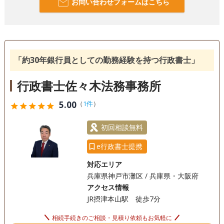
お問い合わせフォームはこちら
「約30年銀行員としての勤務経験を持つ行政書士」
行政書士佐々木法務事務所
5.00
（
1件
）
star
star
star
star
star
初回相談無料
e行政書士提携
対応エリア
兵庫県神戸市灘区 / 兵庫県・大阪府
アクセス情報
JR摂津本山駅 徒歩7分
相続手続きのご相談・見積り依頼もお気軽に