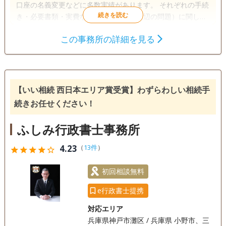
口座の名義変更などに多数実績があります。 それぞれの手続
き・必要書類・実費など、相続（その周辺の問題）に関して
回答できる範囲でご相談にお答え差しあげます。 兵庫県白陵
この事務所の詳細を見る
高校・慶應義塾大学出身ですので、他の士業・業種ともつな
遺言書
遺産分割
相続財産調査
がりがあり、ご安心いただけると思います。 よろしくお願い
相続手続き
銀行手続き
戸籍収集
申し上げます。
相続人調査
【いい相続 西日本エリア賞受賞】わずらわしい相続手
続きお任せください！
ふしみ行政書士事務所
4.23
（
13件
）
star
star
star
star
star_outline
初回相談無料
e行政書士提携
対応エリア
兵庫県神戸市灘区 / 兵庫県 小野市、三