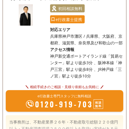
初回相談無料
e行政書士提携
対応エリア
兵庫県神戸市灘区 / 兵庫県、大阪府、京
都府、滋賀県、奈良県及び和歌山の一部
アクセス情報
神戸新交通ポートアイランド線「貿易セ
ンター」駅より徒歩3分 、阪神本線「神
戸三宮」駅より徒歩8分 、JR神戸線「三
ノ宮」駅より徒歩10分
相続手続きのご相談・見積り依頼もお気軽に
e行政書士専門スタッフに無料相談
0120-919-703
相談
無料
当事務所は、不動産業界２６年・不動産取引総額２２０億円
以上・不動産調査現場２５００件以上を取扱い実績がある元