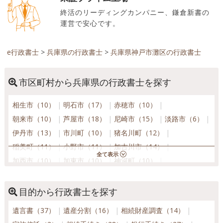
終活のリーディングカンパニー、鎌倉新書の
運営で安心です。
e行政書士
>
兵庫県の行政書士
>
兵庫県神戸市灘区の行政書士
市区町村から兵庫県の行政書士を探す
相生市（10）
明石市（17）
赤穂市（10）
朝来市（10）
芦屋市（18）
尼崎市（15）
淡路市（6）
伊丹市（13）
市川町（10）
猪名川町（12）
稲美町（11）
小野市（11）
加古川市（14）
加西市（10）
加東市（10）
神河町（10）
上郡町（10）
香美町（10）
川西市（14）
神戸市北区（13）
神戸市須磨区（16）
目的から行政書士を探す
神戸市垂水区（16）
神戸市中央区（18）
遺言書（37）
遺産分割（16）
相続財産調査（14）
神戸市長田区（16）
神戸市灘区（16）