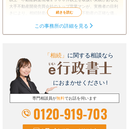
大手不動産開発売買会社のトップ営業マンが、実務者の目利
きにより、相続財産の大半を占める相続不動産の正確な価値
やリスクを見える化できる不動産法務に強い行政書士事務所
この事務所の詳細を見る
です。 また、当事務所で宅地建物取引業知事免許を取得して
遺言書
遺産分割
生前贈与
いるため、他の事務所でも取り扱われている相続業務全般の
相続財産調査
家族信託
相続手続き
取扱いに加え、遺産分割時における共同相続人間の担保責任
対策や納税資金の原資となる相続不動産を不動産オークショ
銀行手続き
戸籍収集
相続人調査
ンで高値売却したり、遺産分割後の親族間不動産売買や不動
「相続」
に関する相談なら
産交換契約、相続の前後でもご相談いただける「相続不動産
電話相談可
訪問可
土日相談可
初回相談無料
の共有回避、共有解消」や、相続土地国庫帰属制度による国
に対する土地所有権放棄も申請から契約・決済まで、ワンス
18時以降相談可
事務所面談可
トップで完全サポートしております。
におまかせください !
専門相談員が
無料
でお話を伺います
0120-919-703