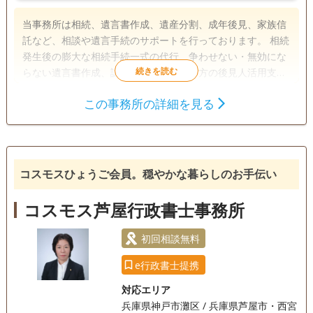
当事務所は相続、遺言書作成、遺産分割、成年後見、家族信
託など、相談や遺言手続のサポートを行っております。 相続
発生後の膨大な相続手続一式の代行、争わせない・無効にな
らない遺言書作成、認知症や障がい者の方の後見人活用支援
等終活のことなら、是非ご相談ください！ たった１枚の遺言
この事務所の詳細を見る
書で防げるトラブルがあります。 法律と福祉の専門知識を活
遺言書
遺産分割
相続財産調査
かし、各専門家と連携し、ワンストップサービスを提供しま
成年後見
家族信託
相続手続き
す。
銀行手続き
戸籍収集
相続人調査
コスモスひょうご会員。穏やかな暮らしのお手伝い
訪問可
土日相談可
初回相談無料
18時以降相談可
コスモス芦屋行政書士事務所
オンライン面談可
事務所面談可
初回相談無料
e行政書士提携
対応エリア
兵庫県神戸市灘区 / 兵庫県芦屋市・西宮