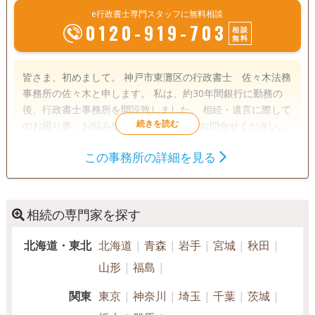
e行政書士専門スタッフに無料相談
0120-919-703
相談
無料
皆さま、初めまして。 神戸市東灘区の行政書士 佐々木法務
事務所の佐々木と申します。 私は、約30年間銀行に勤務の
後、行政書士事務所を開設致しました。 相続・遺言に際して
のお困り事、お悩み事等、是非お気軽にお問合せください。
初回ご相談は無料で対応させて頂いております。 どうぞ、宜
この事務所の詳細を見る
しくお願い申し上げます。
遺言書
遺産分割
生前贈与
相続財産調査
相続手続き
銀行手続き
戸籍収集
相続人調査
相続の専門家を探す
北海道・東北
北海道
青森
岩手
宮城
秋田
電話相談可
訪問可
土日相談可
初回相談無料
山形
福島
オンライン面談可
事務所面談可
関東
東京
神奈川
埼玉
千葉
茨城