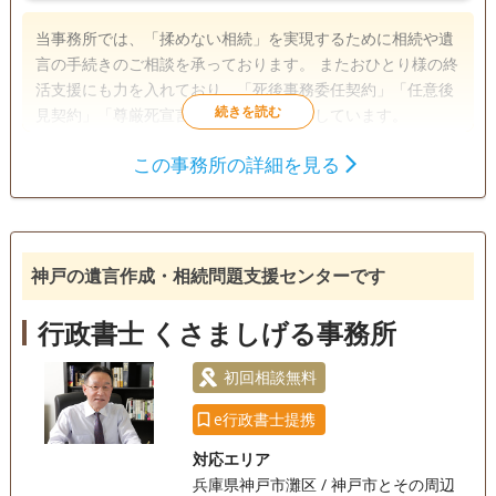
当事務所では、「揉めない相続」を実現するために相続や遺
言の手続きのご相談を承っております。 またおひとり様の終
活支援にも力を入れており、「死後事務委任契約」「任意後
見契約」「尊厳死宣言書」などにも対応しています。
この事務所の詳細を見る
遺言書
遺産分割
成年後見
相続手続き
銀行手続き
戸籍収集
相続人調査
神戸の遺言作成・相続問題支援センターです
電話相談可
訪問可
土日相談可
初回相談無料
行政書士 くさましげる事務所
18時以降相談可
オンライン面談可
事務所面談可
初回相談無料
e行政書士提携
対応エリア
兵庫県神戸市灘区 / 神戸市とその周辺