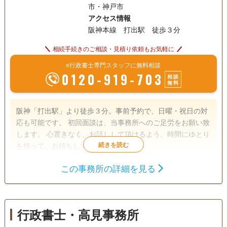
市・神戸市
アクセス情報
阪神本線 打出駅 徒歩３分
相続手続きのご相談・見積り依頼もお気軽に
e行政書士専門スタッフに無料相談
0120-919-703
相談
無料
阪神「打出駅」より徒歩３分。事前予約で、日曜・祝日の対
応も可能です。 初回面談は、当事務所へのご足労をお願い致
します。 心置きなく、お話しして頂けるよう、時間にゆとり
を持って、お待ちしています。
この事務所の詳細を見る
遺言書
遺産分割
相続財産調査
相続手続き
銀行手続き
戸籍収集
相続人調査
行政書士・高見事務所