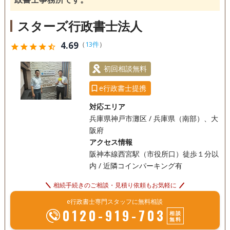
18時以降相談可
オンライン面談可
事務所面談可
スターズ行政書士法人
4.69
（
13件
）
star
star
star
star
star_half
初回相談無料
e行政書士提携
対応エリア
兵庫県神戸市灘区 / 兵庫県（南部）、大
阪府
アクセス情報
阪神本線西宮駅（市役所口）徒歩１分以
内 / 近隣コインパーキング有
相続手続きのご相談・見積り依頼もお気軽に
e行政書士専門スタッフに無料相談
0120-919-703
相談
無料