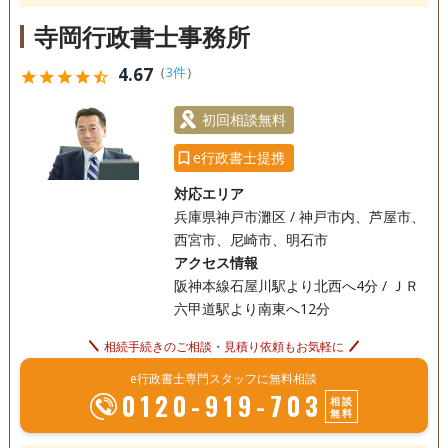
寺岡行政書士事務所
4.67
（
3件
）
star
star
star
star
star_half
初回相談無料
e行政書士提携
対応エリア
兵庫県神戸市灘区 / 神戸市内、芦屋市、
西宮市、尼崎市、明石市
アクセス情報
阪神本線石屋川駅より北西へ4分 / ＪＲ
六甲道駅より南東へ12分
相続手続きのご相談・見積り依頼もお気軽に
e行政書士専門スタッフに無料相談
0120-919-703
相談
無料