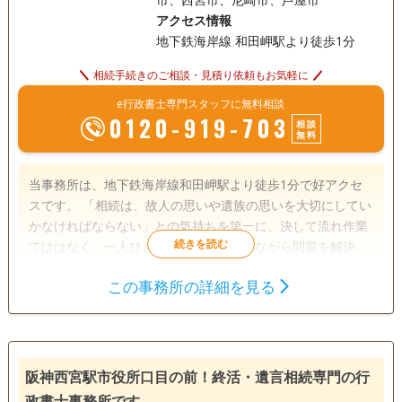
アクセス情報
地下鉄海岸線 和田岬駅より徒歩1分
相続手続きのご相談・見積り依頼もお気軽に
e行政書士専門スタッフに無料相談
0120-919-703
相談
無料
当事務所は、地下鉄海岸線和田岬駅より徒歩1分で好アクセ
スです。 「相続は、故人の思いや遺族の思いを大切にしてい
かなければならない」との気持ちを第一に、決して流れ作業
でははなく、一人ひとりの話に耳を傾けながら問題を解決し
ております。 依頼者様に寄り添い20年。多くの経験と実績で
この事務所の詳細を見る
相続の問題に丁寧に対応させていただきます。
遺言書
遺産分割
相続財産調査
相続手続き
銀行手続き
戸籍収集
相続人調査
阪神西宮駅市役所口目の前！終活・遺言相続専門の行
電話相談可
訪問可
女性スタッフ対応可
土日相談可
政書士事務所です。