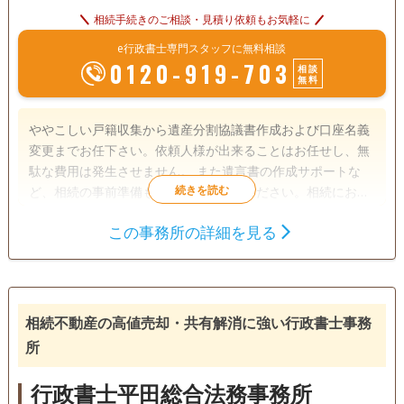
相続手続きのご相談・見積り依頼もお気軽に
e行政書士専門スタッフに無料相談
0120-919-703
相談
無料
ややこしい戸籍収集から遺産分割協議書作成および口座名義
変更までお任下さい。依頼人様が出来ることはお任せし、無
駄な費用は発生させません。 また遺言書の作成サポートな
ど、相続の事前準備もお気軽にご相談ください。相続におい
て事前に準備をしておくことは大変有用であり、後々の遺族
この事務所の詳細を見る
の手間を大きく減らすことができるでしょう。 中小企業診断
遺言書
遺産分割
相続手続き
士の資格も保有していますので、相続に伴う事業承継のご相
戸籍収集
相続人調査
談もお気軽にお申し付け下さい。
電話相談可
訪問可
土日相談可
初回相談無料
相続不動産の高値売却・共有解消に強い行政書士事務
所
18時以降相談可
事務所面談可
行政書士平田総合法務事務所