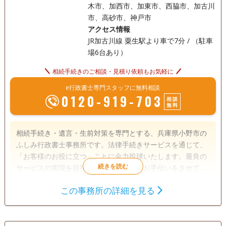
木市、加西市、加東市、西脇市、加古川
市、高砂市、神戸市
アクセス情報
JR加古川線 粟生駅より車で7分 / （駐車
場6台あり）
相続手続きのご相談・見積り依頼もお気軽に
e行政書士専門スタッフに無料相談
0120-919-703
相談
無料
相続手続き・遺言・生前対策を専門とする、兵庫県小野市の
ふしみ行政書士事務所です。法律手続きサービスを通じて、
「お客様のお役に立つ」ことに全力投球いたします。最良の
サービスの実現を目指し、全力で誠実なお手伝いをさせてい
ただきます。 日商簿記1級も取得しており、会計の専門知識
この事務所の詳細を見る
を生かして、相続手続きや遺言書作成をお手伝いさせていた
遺言書
遺産分割
相続財産調査
だきます。 月～土は通常営業、お仕事で平日が難しい方は、
相続手続き
銀行手続き
戸籍収集
日曜・祝日も事前にご連絡いただければ随時対応しておりま
す。 どんな些細なことでもお気軽にご相談ください。どう