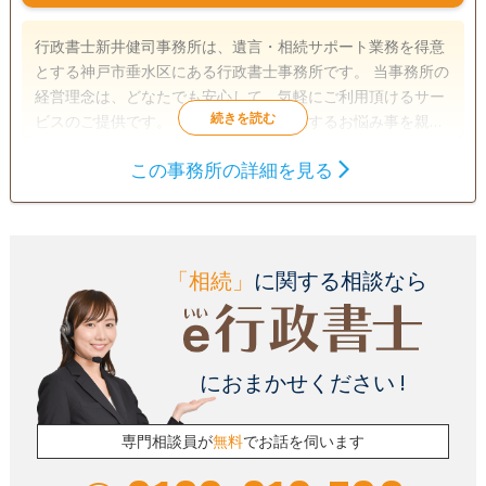
行政書士新井健司事務所は、遺言・相続サポート業務を得意
とする神戸市垂水区にある行政書士事務所です。 当事務所の
経営理念は、どなたでも安心して、気軽にご利用頂けるサー
ビスのご提供です。「遺言・相続」に関するお悩み事を親
切・丁寧・迅速な対応で解決致します。 どんな些細なことで
この事務所の詳細を見る
も構いません。まずはお気軽にご相談下さい。
遺言書
遺産分割
相続財産調査
相続手続き
銀行手続き
戸籍収集
相続人調査
「相続」
に関する相談なら
電話相談可
訪問可
土日相談可
初回相談無料
18時以降相談可
事務所面談可
におまかせください !
専門相談員が
無料
でお話を伺います