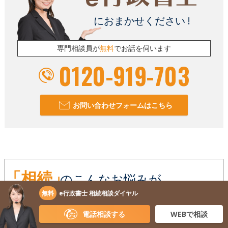
におまかせください !
専門相談員が
無料
でお話を伺います
0120-919-703
お問い合わせフォームはこちら
「相続」
のこんなお悩みが、
無料
e行政書士 相続相談ダイヤル
無料相談
で解決！
電話相談する
WEBで相談
必要な相続手続きがわからない