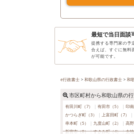
最短で当日面談
提携する専門家の予
合えば、すぐに無料
が可能です。
e行政書士
>
和歌山県の行政書士
>
和
市区町村から和歌山県の行
有田川町（7）
有田市（5）
印南
かつらぎ町（3）
上富田町（7）
串本町（5）
九度山町（2）
高野
新宮市（8）
すさみ町（4）
太地