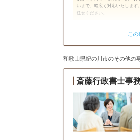
いまで、幅広く対応いたします
任せください。
遺言書
遺産分割
この
相続人調査
和歌山県紀の川市のその他の
女性スタッフ対応可
18時以
斎藤行政書士事