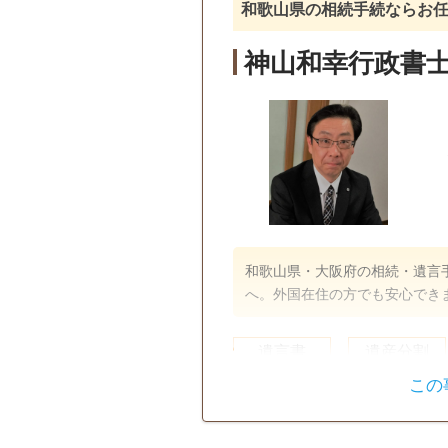
和歌山県の相続手続ならお
神山和幸行政書
和歌山県・大阪府の相続・遺言
へ。外国在住の方でも安心でき
遺言書
遺産分割
この
戸籍収集
相続人調査
訪問可
土日相談可
初回相