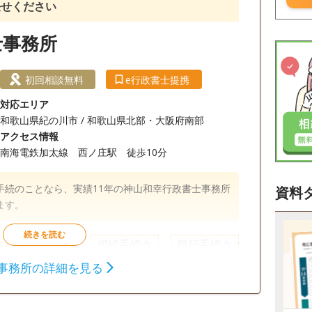
任せください
士事務所
初回相談無料
e行政書士提携
対応エリア
和歌山県紀の川市 / 和歌山県北部・大阪府南部
アクセス情報
南海電鉄加太線 西ノ庄駅 徒歩10分
手続のことなら、実績11年の神山和幸行政書士事務所
資料
ます。
相続財産調査
相続手続き
銀行手続き
事務所の詳細を見る
談無料
事務所面談可