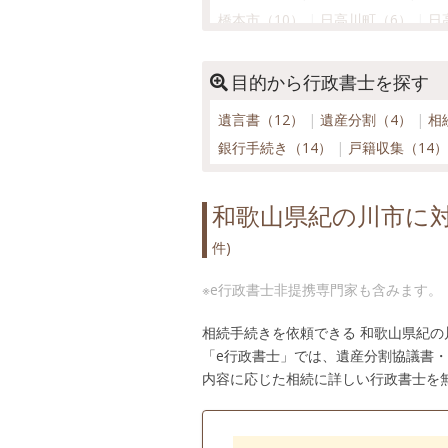
橋本市（10）
日高川町（6）
日
湯浅町（5）
由良町（7）
和歌山
目的から行政書士を探す
遺言書（12）
遺産分割（4）
相
銀行手続き（14）
戸籍収集（14
和歌山県紀の川市に
件)
※e行政書士非提携専門家も含みます。
相続手続きを依頼できる 和歌山県紀
「e行政書士」では、遺産分割協議書
内容に応じた相続に詳しい行政書士を