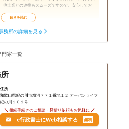
。 他士業との連携もスムーズですので、安心してお
相続手続き
銀行手続き
戸籍収集
事務所の詳細を見る
専門家一覧
降相談可
務所
住所
和歌山県紀の川市粉河７７１番地１２ アーバンライフ
紀の川１０１号
相続手続きのご相談・見積り依頼もお気軽に
e行政書士にWeb相談する
無料