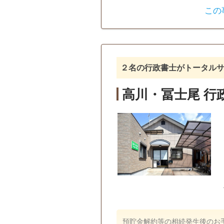
この
遺言書
遺産分割
戸籍収集
相続人調査
訪問可
初回相談無料
２名の行政書士がトータル
高川・冨士尾 行
預貯金解約等の相続発生後のお