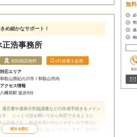
無料
必
専
のきめ細かなサポート！
遺
相
べ正浩事務所
初回相談無料
e行政書士提携
対応エリア
和歌山県紀の川市 / 和歌山市内
アクセス情報
八幡前駅 徒歩9分
、遺言書や遺産分割協議書などの作成手続きをメイン
ます。 じっくり話を聞いてから対応できるように、
系が分かりやすいので安心し
ールではなく対面で見積りをとっております。不明点
お気軽にご相談ください。