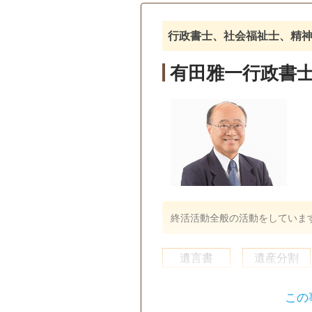
行政書士、社会福祉士、精
有田雅一行政書
終活活動全般の活動をしていま
遺言書
遺産分割
戸籍収集
相続人調査
この