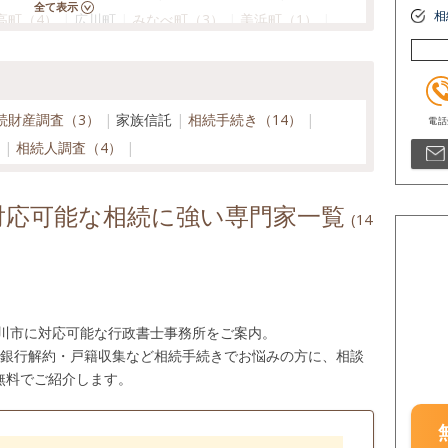
相
高町（4）
広川町
みなべ町（3）
美浜町（1）
市（76）
続財産調査（3）
家族信託
相続手続き（14）
）
相続人調査（4）
対応可能な相続に強い専門家一覧
(14
の川市に対応可能な行政書士事務所をご案内。
・銀行解約・戸籍収集など相続手続きでお悩みの方に、相談
無料でご紹介します。