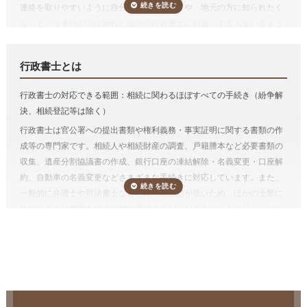
したものです。
連絡を取りやすいように自分の勤め先の近くや、地元の方に知られたく
遺産分割協議書の作成をのみを依頼するケースは稀で、通常は、相続人
ないという事情の方は離れた地域の行政書士にお願いする人もいるよう
*参考価格は「いい相続」がご案内した行政書士に依頼した場合の目安の料金
調査などの相続手続き等とセットで行政書士に依頼する方が多いです。
です。そのような場合は広域でも対応可能か確認しましょう。
です。手続きは一例です。
「
e行政書士
」で相続手続きをスッキリ解決！
費用が気になる方は、相続手続きの費用を複数の専門家にまとめて依頼
相続手続き（
有価証券
、
預貯金
、
自動車の名義変更
など）
行政書士とは
できる「
相続費用見積ガイド
」をご利用ください。
預貯金や有価証券などの相続手続きは行政書士に依頼することができま
行政書士の対応できる範囲：相続に関わるほぼすべての手続き（紛争解
す。
決、相続登記等は除く）
金融機関によって要求される資料は多岐にわたるため、それを一つひと
行政書士は官公署への提出書類や権利義務・事実証明に関する書類の作
つ確かめながら集めるのは想像以上に手間がかかります。
手続きを専門
成等の専門家です。相続人や相続財産の調査、戸籍謄本など必要書類の
家に任せることで、ご自身の生活のペースを守り、今後の生活の方針や
収集、遺産分割協議書の作成、銀行口座の凍結解除・名義変更・口座解
親族のケアに時間を使うことが出来ます。
約、自動車の名義変更などさまざまな手続きに対応しています。また、
しかも、相続手続きを一括して依頼した方が割安になりますし、面倒が
一般的に弁護士や司法書士などと比べ報酬額が低いため、ほかの士業に
ありません。
依頼するより費用を抑えて相続手続きをおこなえるというメリットがあ
相続人調査
ります。一方、不動産登記はおこなえないため、相続財産に不動産があ
遺産分割協議をするためには、誰が法定相続人なのかを確定する必要が
る場合、不動産の名義変更（相続登記）を弁護士、または司法書士に依
あり、相続人調査が必要です。
まれに相続人調査によって認知した子が
電話受付時間 – 平日 9:00 – 19:00 / 土日祝 9:00 –18:00
頼する必要があります。
いたことが発覚することもあります。
相続税が発生するケースでは相続人自身で申告するか、別途税理士に依
頼する必要があります。
相続人調査は、被相続人の出生から死亡までのすべての戸籍謄本等（場
合によっては被相続人の尊属の死亡の分かる戸籍謄本等も含みます）を