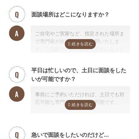
にし、依頼した場合の見積もりを無料で
提示させて頂きます。
面談場所はどこになりますか？
正式な手続き代行の契約をするまでは、
料金は発生しません。また面談後にしつ
ご自宅やご実家など、指定された場所ま
こく営業するようなことはありませんの
で専門家が出張費無料で訪問いたしま
でご安心ください。
す。ご高齢で外出が困難な方がいらっし
ゃる場合もご安心ください。
また専門家の事務所での面談、Zoom等
平日は忙しいので、土日に面談をした
を使ったオンライン面談にも対応可能で
いが可能ですか？
す。（一部士業を除く）
無料面談のお申し込み時に、弊社相談員
事前にご予約いただければ、土日でも対
までご希望の方法をお申し付けくださ
応可能な専門家のご紹介が可能です。
い。
急いで面談をしたいのだけど…