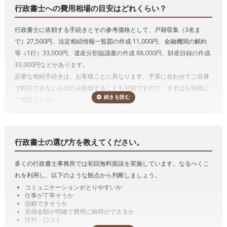
自動車の相続手続き（相続した自動車の名義変更）
行政書士への費用相場の目安はどれくらい？
遺言の執行
代表的な手続きの詳細を説明していきます。
行政書士に依頼する手続きとその参考価格として、戸籍収集（3名ま
遺言書作成のサポート、遺言の執行
で）27,500円、法定相続情報一覧図の作成 11,000円、金融機関の解約
行政書士は遺言者が決めた遺言内容に基づいて遺言書文案を作成するこ
等（1行）33,000円、遺産分割協議書の作成 88,000円、財産目録の作成
とができます。
33,000円などがあります。
必要な相続手続きは、お客様ごとに異なります。予算に合わせてご自身
遺言には、公正証書遺言、自筆証書遺言及び秘密証書遺言の3つの方式
で対応できないもののみ依頼することも可能ですので、まずはお気軽に
があります。
ご相談ください。
たとえば、公正証書遺言をするためには、必要書類を収集したり、証人
になってくれる人を探さねばならず、また、公証役場に最低でも2回は
相続手続き
*参考価格（税込み）
行かなければなりません。
行政書士に依頼すると、書類の収集や証人の
戸籍収集1名
11,000円
立会いもやってもらえますし、遺言者が公証役場に行くのも1回だけで
行政書士の選び方を教えてください。
戸籍収集3名まで
27,500円
十分となる場合も多い
です。
法定相続情報一覧図の作成
11,000円
多くの行政書士事務所では初回無料面談を実施しています。なるべくこ
また、遺言を作るのではなく、実際に相続が発生し、その遺言の内容を
自動車の名義変更1台
11,000円
れを利用し、以下のような観点から判断しましょう。
実現するために手続きをおこなう遺言の執行も行政書士がおこなうこと
金融機関の解約等1行
33,000円
コミュニケーションがとりやすいか
ができます。
解約立ち合い1件
11,000円
仕事が丁寧そうか
遺産分割協議書の作成
88,000円
遺産分割協議書の作成
信頼できそうか
見積金額が明確で費用に納得ができるか
財産目録の作成
33,000円
遺産分割協議書とは、その名称のとおり、遺産分割協議の結果を書面に
評判・口コミ
遺言書の文案作成(財産目録含む)
110,000円