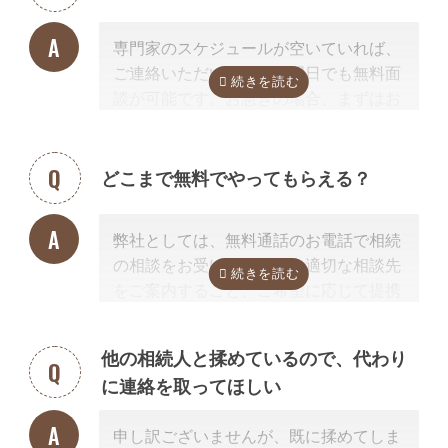
専門家のスケジュールが空いていれば、
ご連絡いただいた当日や翌日でも無料面
談が可能です。お急ぎの場合、まずはお
電話ください。
どこまで無料でやってもらえる？
弊社としては、無料通話のお電話で相続
の相談をお受けすること、適切な相談先
をご案内すること、ご希望に応じて提携
する行政書士・税理士との無料面談のセ
ッティングをするところまで無料で行っ
他の相続人と揉めているので、代わり
ています。
に連絡を取ってほしい
またご紹介した専門家については、面談
でお客様のご相談にのること、必要な相
申し訳ございませんが、既に揉めてしま
続手続きを明らかにすること、それに対