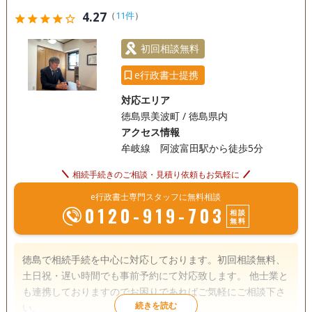
4.27
（
11件
）
star
star
star
star
star_outline
初回相談無料
e行政書士提携
対応エリア
徳島県美波町 / 徳島県内
アクセス情報
牟岐線 阿波富田駅から徒歩5分
相続手続きのご相談・見積り依頼もお気軽に
e行政書士専門スタッフに無料相談
0120-919-703
相談
無料
徳島で相続手続を中心に対応しております。初回相談無料、
土日祝・遅い時間でも事前予約にて対応致します。 他士業と
も連携しておりますのでお困りであればご気軽にご相談下さ
い。