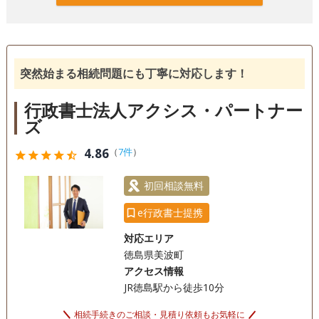
突然始まる相続問題にも丁寧に対応します！
行政書士法人アクシス・パートナー
ズ
4.86
（
7件
）
star
star
star
star
star_half
初回相談無料
e行政書士提携
対応エリア
徳島県美波町
アクセス情報
JR徳島駅から徒歩10分
相続手続きのご相談・見積り依頼もお気軽に