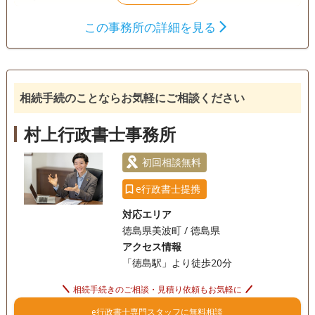
この事務所の詳細を見る
遺言書
遺産分割
相続財産調査
成年後見
家族信託
相続手続き
銀行手続き
戸籍収集
相続人調査
相続手続のことならお気軽にご相談ください
電話相談可
訪問可
土日相談可
初回相談無料
村上行政書士事務所
18時以降相談可
事務所面談可
初回相談無料
e行政書士提携
対応エリア
徳島県美波町 / 徳島県
アクセス情報
「徳島駅」より徒歩20分
相続手続きのご相談・見積り依頼もお気軽に
e行政書士専門スタッフに無料相談