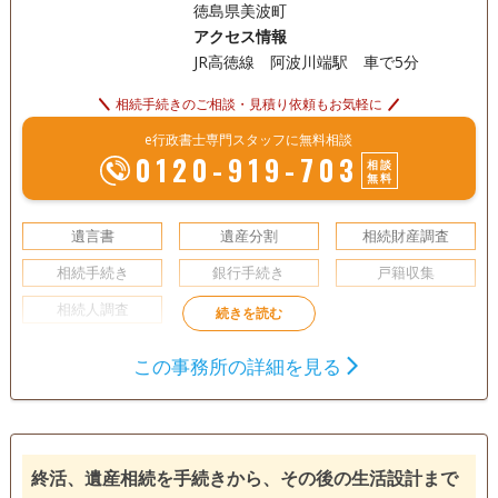
徳島県美波町
号
アクセス情報
JR高徳線 阿波川端駅 車で5分
相続手続きのご相談・見積り依頼もお気軽に
e行政書士専門スタッフに無料相談
0120-919-703
相談
無料
遺言書
遺産分割
相続財産調査
相続手続き
銀行手続き
戸籍収集
相続人調査
初回相談無料
事務所面談可
この事務所の詳細を見る
終活、遺産相続を手続きから、その後の生活設計まで