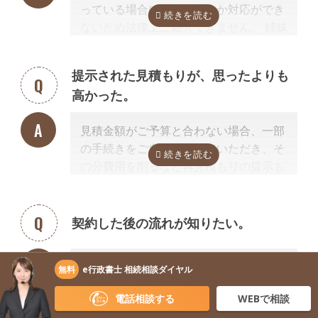
っている場合は、弁護士しか対応ができ
するお見積りを提示するところまでは無
ないため法律上ご紹介できません。 姉妹
料で行っています。
サイト「いい相続」に相談可能な弁護士
「自分で作成した書類が正しいかチェッ
が掲載されていますので、お客様から弁
クしてほしい」といったご相談は、専門
提示された見積もりが、思ったよりも
護士事務所に直接ご相談ください。
家の能力を使った実務に当たるため、無
高かった。
料面談の対象外です。詳しくは専門スタ
掲載中の弁護士一覧はこちら
ッフまでご相談ください。
見積金額がご予算と合わない場合、一部
の手続きをご自身で行っていただき、そ
の分費用を削るなど再見積もりの提示も
可能です。
見積を提示した専門家に直接相談がしづ
らい場合、弊社専門スタッフがお客様に
契約した後の流れが知りたい。
代わって先生と調整することもできます
ので、遠慮なくご相談ください。
お客様と専門家との間で契約を締結し、
無料
e行政書士 相続相談ダイヤル
お客様から専門家に着手金が支払われた
電話相談する
WEBで相談
ら、専門家が動き出します。