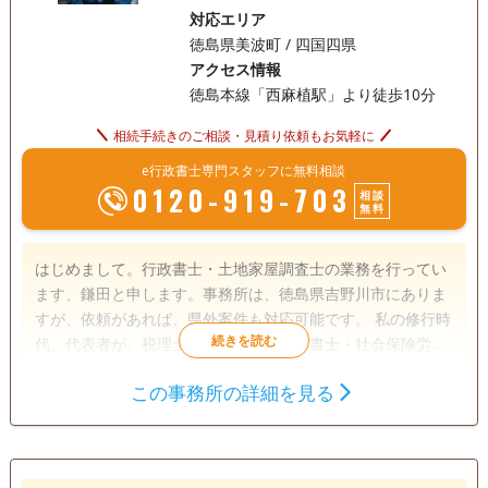
対応エリア
徳島県美波町 / 四国四県
アクセス情報
徳島本線「西麻植駅」より徒歩10分
相続手続きのご相談・見積り依頼もお気軽に
e行政書士専門スタッフに無料相談
0120-919-703
相談
無料
はじめまして。行政書士・土地家屋調査士の業務を行ってい
ます、鎌田と申します。事務所は、徳島県吉野川市にありま
すが、依頼があれば、県外案件も対応可能です。 私の修行時
代、代表者が、税理士・司法書士・行政書士・社会保険労務
士・土地家屋調査士を兼務する事務所で勤務しておりまし
この事務所の詳細を見る
た。 その際に、不動産に関する手続き全般、税金のについて
遺言書
遺産分割
相続財産調査
基本的な事項について、事例を通してさまざま様々な経験と
相続手続き
銀行手続き
戸籍収集
知識を学ばせていただきました。 その経験が、現在に、生か
されていると個人的には考えております。 相続は、依頼内容
相続人調査