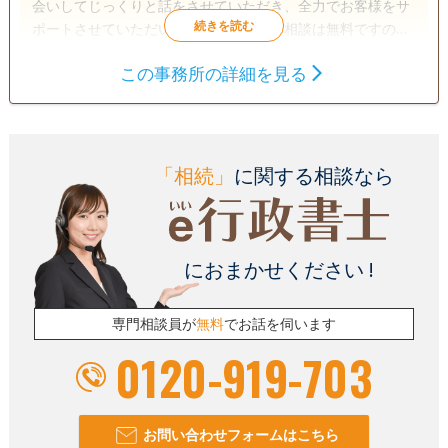
会いしてじっくりと話をさせていただき、全力でお客様をサ
ポートさせていただいております。初回相談は無料ですので
お気軽にご相談ください。
この事務所の詳細を見る
遺言書
遺産分割
相続財産調査
相続手続き
銀行手続き
戸籍収集
相続人調査
「相続」
に関する相談なら
電話相談可
訪問可
土日相談可
初回相談無料
オンライン面談可
事務所面談可
におまかせください !
専門相談員が
無料
でお話を伺います
0120-919-703
お問い合わせフォームはこちら