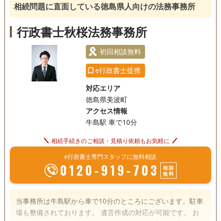
ごとにさまざま様々なケースがありますが、相談者と一緒に
相続問題に直面している徳島県人向けの法務事務所
考え、他の専門家に協力をいただきながら、課題解決を行っ
電話相談可
訪問可
土日相談可
初回相談無料
ております。 相続登記手続きの手順については、簡単にご説
行政書士秋桜法務事務所
明させていただきます。 相続税の申告が必要な方は、税理士
18時以降相談可
オンライン面談可
事務所面談可
をご紹介させていただきます。 土地建物の手続きについて
初回相談無料
も、土地家屋調査士として当職が対応可能です。 何か困りご
e行政書士提携
とがありましたら、ご連絡いただければ対応させていただき
ます。
対応エリア
徳島県美波町
アクセス情報
牛島駅 車で10分
相続手続きのご相談・見積り依頼もお気軽に
e行政書士専門スタッフに無料相談
0120-919-703
相談
無料
当事務所は牛島駅から車で10分のところにございます。駐車
場も整備されております。 遺言作成の対応が可能です。 お