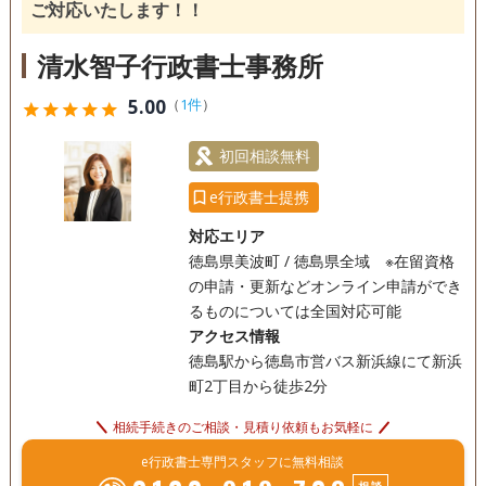
ご対応いたします！！
清水智子行政書士事務所
5.00
（
1件
）
star
star
star
star
star
初回相談無料
e行政書士提携
対応エリア
徳島県美波町 / 徳島県全域 ※在留資格
の申請・更新などオンライン申請ができ
るものについては全国対応可能
アクセス情報
徳島駅から徳島市営バス新浜線にて新浜
町2丁目から徒歩2分
相続手続きのご相談・見積り依頼もお気軽に
e行政書士専門スタッフに無料相談
相談