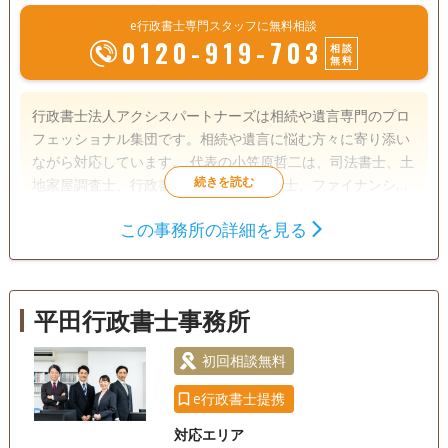
e行政書士専門スタッフに無料相談
0120-919-703
相談
無料
行政書士法人アクシスパートナーズは相続や遺言専門のプロ
フェッショナル集団です。相続や遺言に悩む方々に寄り添い
ながら対応しています。 代表の小笠原哲二は、司法書士、土
地家屋調査士、行政書士、宅地建物取引士、ファイナンシャ
ルプランナーなど、法律や不動産、金銭の専門家としての資
この事務所の詳細を見る
格を多数取得。豊富な知識とこれまでの実績で、遺言や相続
遺言書
遺産分割
相続財産調査
における手続きやトラブルにも親身になって相談に応じてき
相続手続き
銀行手続き
戸籍収集
ました。 また、 同じく小笠原が代表を務める司法書士法人
小笠原合同事務所（2007年に創業、2011年に法人化し 司法
相続人調査
任意後見
平田行政書士事務所
書士5名、土地家屋調査士2名が所属）と連携し、 相談者様の
お悩みに寄り添います。 相続のトラブルを抱える人や、生前
電話相談可
訪問可
土日相談可
初回相談無料
初回相談無料
贈与・相続や遺言のことでお困りの方が専門家に相談しやす
いよう、初回の相談は無料です。60分から90分ほど時間をか
18時以降相談可
オンライン面談可
事務所面談可
e行政書士提携
けてじっくり安心して話ができます。 ぜひお気軽にご相談く
対応エリア
ださい。 （本店）兵庫県神戸市中央区脇浜町３丁目７番１５