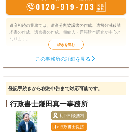
0120-919-703
相談
無料
遺産相続の業務では、遺産分割協議書の作成、遺留分減殺請
求書の作成、遺言書の作成、相続人・戸籍謄本調査が中心と
なります。
遺言書
遺産分割
相続財産調査
この事務所の詳細を見る
相続手続き
銀行手続き
戸籍収集
相続人調査
登記手続きから税務申告まで対応可能です。
電話相談可
行政書士鎌田真一事務所
初回相談無料
e行政書士提携