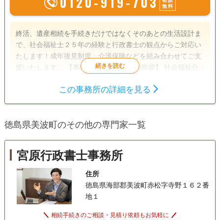
0120-919-703
無料
終活、遺産相続を手続きだけではなくそのあとの生活設計ま
で、社会福祉士２５年の経験と行政書士の観点からご対応い
たします！成年後見制度、介護保険などを組み合わせてご支
援いたします。 【事務所開設の経緯とご挨拶】 社会福祉分
野にて２５年以上の経験を持ちます、法律関係の方々とご一
この事務所の詳細を見る
緒にお仕事をしながら仕事をしてきました。もう一歩踏み込
遺言書
遺産分割
相続財産調査
んだ社会福祉を求めて、2025年5月に行政書士の資格を取得
相続手続き
銀行手続き
戸籍収集
し、事務所を開設いたしました。 私たちの事務所は、長年に
徳島県美波町のその他の専門家一覧
わたり医療・介護福祉の現場に携わってきた経験と、福祉に
事業承継
相続人調査
生前贈与（不動産名
義変更）
関する資格を活かし、地域の皆さまの暮らしと未来を支える
法務サービスを提供しいたします。 個人の方から法人様ま
宮原行政書士事務所
電話相談可
訪問可
女性スタッフ対応可
土日相談可
で、人生のさまざまなステージで直面する不安や課題に、丁
寧に寄り添いながらサポートいたします。 遺言書や任意後見
住所
初回相談無料
18時以降相談可
オンライン面談可
制度のご相談、法人設立や運営支援、福祉サービスに関する
徳島県海部郡美波町赤松字寺野１６２番
申請手続き、さらに各種許認可申請にも対応いたします。 ご
地１
事務所面談可
家族の将来や地域社会の在り方を見据えたアドバイスと実務
支援を通じて、ご相談者様の想いをかたちにするお手伝いを
相続手続きのご相談・見積り依頼もお気軽に