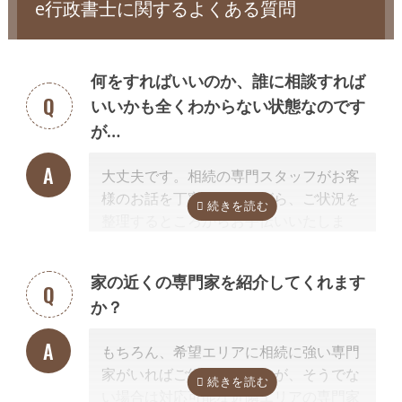
e行政書士に関するよくある質問
収集して行います。 なお、相続人を確認するための戸籍謄本等は、相続
手続きでも必要となります。
通常、相続人調査のみ依頼することはなく、相続手続き（相続財産の名
何をすればいいのか、誰に相談すれば
義変更手続き）の前提業務として相続手続きと併せて依頼します。
いいかも全くわからない状態なのです
相続財産調査、財産目録の作成
が…
遺産分割するにはどのような相続財産があるのか調査が必要です。
相続
財産の調査によって、思わぬ財産が見つかることや、実は莫大な借金が
大丈夫です。相続の専門スタッフがお客
あったことが発覚することがあります。
様のお話を丁寧に伺いながら、ご状況を
相続手続きの前提業務として相続手続きと併せて依頼されるケースが多
整理するところからお手伝いいたしま
いでしょう。
す。まずはお気軽にご連絡ください。
行政書士に依頼できない相続手続き
相続放棄、遺産分割方法や遺言内容の相談
家の近くの専門家を紹介してくれます
他の相続人との交渉
か？
相続放棄の申述手続き
遺言書の検認手続き
相続登記
相続税申告、準確定申告
もちろん、希望エリアに相続に強い専門
大まかに言うと、トラブルに関することは弁護士、登記（不動産）に関
家がいればご紹介可能ですが、そうでな
することは司法書士、相続税などの税金に関することは税理士の業務で
い場合は対応可能な近隣エリアの専門家