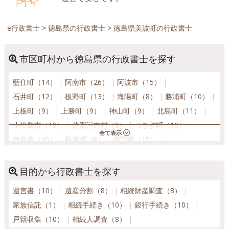
e行政書士
>
徳島県の行政書士
>
徳島県美波町の行政書士
市区町村から徳島県の行政書士を探す
藍住町（14）
阿南市（26）
阿波市（15）
石井町（12）
板野町（13）
海陽町（8）
勝浦町（10）
上板町（9）
上勝町（9）
神山町（9）
北島町（11）
小松島市（18）
佐那河内村（9）
つるぎ町（10）
徳島市（95）
那賀町（8）
鳴門市（15）
東みよし町（14）
松茂町（10）
美波町（10）
美馬市（17）
三好市（12）
牟岐町（8）
目的から行政書士を探す
吉野川市（17）
遺言書（10）
遺産分割（8）
相続財産調査（8）
家族信託（1）
相続手続き（10）
銀行手続き（10）
戸籍収集（10）
相続人調査（8）