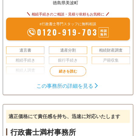
徳島県美波町
相続手続きのご相談・見積り依頼もお気軽に
e行政書士専門スタッフに無料相談
0120-919-703
相談
無料
遺言書
遺産分割
相続財産調査
相続手続き
銀行手続き
戸籍収集
相続人調査
電話相談可
訪問可
土日相談可
この事務所の詳細を見る
適正価格にて責任感を持ち、迅速に対応いたします
行政書士満村事務所