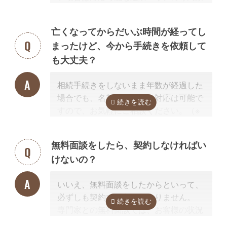
す。
を紹介させて頂きます。
なぜなら、専門家選びで最も大切なの
亡くなってからだいぶ時間が経ってし
は、
自宅近くに事務所があるかではな
まったけど、今から手続きを依頼して
く、その士業が相続手続きに強いかどう
も大丈夫？
か
だからです。
例えば同じ行政書士だからといって、法
相続手続きをしないまま年数が経過した
人業務が専門の行政書士に相続手続きの
場合でも、名義変更などの対応は可能で
依頼をしても、経験不足で手続きはうま
すので、お気軽にご相談ください。（※
く進みません。
相続放棄は対象外）
相続手続きを専門に行っている、相続手
続きの実績が多数ある士業を選ぶこと
無料面談をしたら、契約しなければい
が、スムーズで間違いのない相続手続き
けないの？
のために非常に重要になります。
なお自宅から離れた専門家をご紹介した
いいえ、無料面談をしたからといって、
場合でも、ご自宅やご自宅近くのカフェ
必ずしも契約する必要はありません。
等まで出張費無料で訪問可能ですのでご
専門家との無料面談では、お客様の状況
安心ください。
に応じて、必要な手続きの内容を明らか