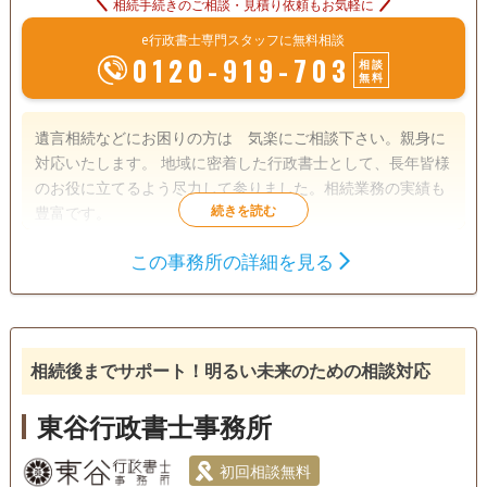
相続手続きのご相談・見積り依頼もお気軽に
e行政書士専門スタッフに無料相談
0120-919-703
相談
無料
遺言相続などにお困りの方は 気楽にご相談下さい。親身に
対応いたします。 地域に密着した行政書士として、長年皆様
のお役に立てるよう尽力して参りました。相続業務の実績も
豊富です。
この事務所の詳細を見る
遺言書
遺産分割
相続財産調査
成年後見
相続手続き
銀行手続き
戸籍収集
相続人調査
相続後までサポート！明るい未来のための相談対応
電話相談可
訪問可
土日相談可
初回相談無料
東谷行政書士事務所
18時以降相談可
事務所面談可
初回相談無料