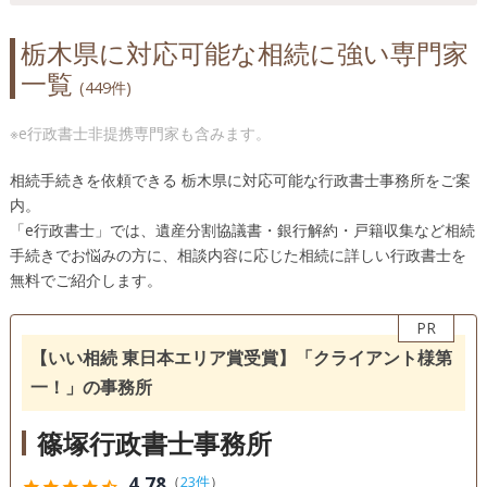
栃木県に対応可能な相続に強い専門家
一覧
(449件)
※e行政書士非提携専門家も含みます。
相続手続きを依頼できる 栃木県に対応可能な行政書士事務所をご案
内。
「e行政書士」では、遺産分割協議書・銀行解約・戸籍収集など相続
手続きでお悩みの方に、相談内容に応じた相続に詳しい行政書士を
無料でご紹介します。
PR
【いい相続 東日本エリア賞受賞】「クライアント様第
一！」の事務所
篠塚行政書士事務所
4.78
（
23件
）
star
star
star
star
star_half