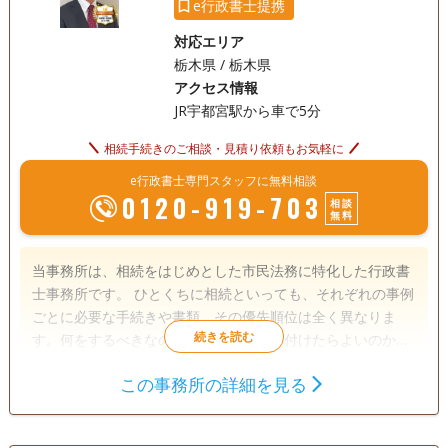
e行政書士提携
対応エリア
栃木県 / 栃木県
アクセス情報
JR宇都宮駅から車で5分
相続手続きのご相談・見積り依頼もお気軽に
e行政書士専門スタッフに無料相談
0120-919-703
相談
無料
当事務所は、相続をはじめとした市民法務に特化した行政書
士事務所です。 ひとくちに相続といっても、それぞれの事例
ごとに必要な手続きや書類、その優先順位は全く異なりま
す。何をするべきなのか、どこから手を付けたらよいのか、
何が必要なのか。 そうした不安やご心配をお抱えなら、ぜひ
この事務所の詳細を見る
当事務所にご相談ください。生命保険や銀行手続き、不動産
遺言書
遺産分割
相続財産調査
の名義変更に至るまで、わかりやすくご説明させていただき
成年後見
家族信託
相続手続き
ます。