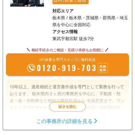
対応エリア
栃木県 / 栃木県・茨城県・群馬県・埼玉
県を中心に全国対応
アクセス情報
東武宇都宮駅 徒歩7分
相続手続きのご相談・見積り依頼もお気軽に
e行政書士専門スタッフに無料相談
0120-919-703
相談
無料
10年以上、遺産相続と遺言書作成を専門として業務を行って
おります。 栃木県内２ヶ所の事務所を中心に、不動産・預
金・株・自動車など相続の書類作成から 名義変更まで、ワン
ストップでサポートします。 また法人の社員に相続税の申告
専門の税理士兼行政書士もおりますので、 相続税申告もお任
この事務所の詳細を見る
せ下さい。まずはお気軽にお問い合わせ下さい。
遺言書
遺産分割
相続財産調査
相続税申告
相続手続き
銀行手続き