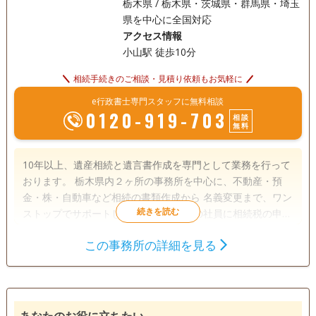
栃木県 / 栃木県・茨城県・群馬県・埼玉
県を中心に全国対応
アクセス情報
小山駅 徒歩10分
相続手続きのご相談・見積り依頼もお気軽に
e行政書士専門スタッフに無料相談
0120-919-703
相談
無料
10年以上、遺産相続と遺言書作成を専門として業務を行って
おります。 栃木県内２ヶ所の事務所を中心に、不動産・預
金・株・自動車など相続の書類作成から 名義変更まで、ワン
ストップでサポートします。 また法人の社員に相続税の申告
専門の税理士兼行政書士もおりますので、 相続税申告もお任
この事務所の詳細を見る
せ下さい。まずはお気軽にお問い合わせ下さい。
遺言書
遺産分割
相続財産調査
相続税申告
相続手続き
銀行手続き
戸籍収集
相続人調査
あなたのお役に立ちたい