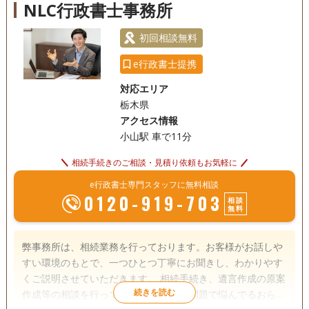
NLC行政書士事務所
初回相談無料
e行政書士提携
対応エリア
栃木県
アクセス情報
小山駅 車で11分
相続手続きのご相談・見積り依頼もお気軽に
e行政書士専門スタッフに無料相談
0120-919-703
相談
無料
弊事務所は、相続業務を行っております。お客様がお話しや
すい環境のもとで、一つひとつ丁寧にお聞きし、わかりやす
くご説明させていただきます。 相続手続き、遺言作成の原案
作成等の相談を行っております。 相続問題で悩んでるおられ