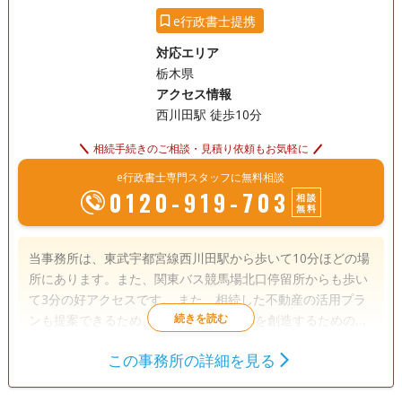
e行政書士提携
対応エリア
栃木県
アクセス情報
西川田駅 徒歩10分
相続手続きのご相談・見積り依頼もお気軽に
e行政書士専門スタッフに無料相談
0120-919-703
相談
無料
当事務所は、東武宇都宮線西川田駅から歩いて10分ほどの場
所にあります。また、関東バス競馬場北口停留所からも歩い
て3分の好アクセスです。 また、相続した不動産の活用プラ
ンも提案できるため、遺族の明るい未来を創造するための相
談も可能です。 そのほか、相続をトータルサポートできるよ
この事務所の詳細を見る
うに、紹介窓口として各士業と連携しています。 さらに、相
遺言書
遺産分割
相続財産調査
続した財産の活用管理など、相続した後のことまで相談でき
相続手続き
銀行手続き
戸籍収集