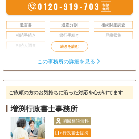
0120-919-703
相談
無料
遺言書
遺産分割
相続財産調査
相続手続き
銀行手続き
戸籍収集
相続人調査
訪問可
初回相談無料
事務所面談可
この事務所の詳細を見る
ご依頼の方のお気持ちに沿った対応を心がけてます
増渕行政書士事務所
初回相談無料
e行政書士提携