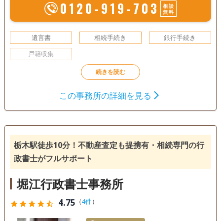
0120-919-703
相談
無料
遺言書
相続手続き
銀行手続き
戸籍収集
この事務所の詳細を見る
栃木駅徒歩10分！不動産査定も提携有・相続専門の行
政書士がフルサポート
堀江行政書士事務所
4.75
（
4件
）
star
star
star
star
star_half