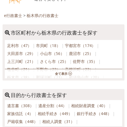
e行政書士
>
栃木県の行政書士
市区町村から栃木県の行政書士を探す
足利市（47）
市貝町（18）
宇都宮市（174）
大田原市（29）
小山市（56）
鹿沼市（25）
上三川町（21）
さくら市（25）
佐野市（35）
塩谷町（21）
下野市（23）
高根沢町（23）
栃木市（38）
那珂川町（23）
那須烏山市（20）
那須塩原市（44）
那須町（20）
日光市（34）
野木町（12）
芳賀町（19）
益子町（19）
目的から行政書士を探す
壬生町（15）
真岡市（31）
茂木町（19）
遺言書（308）
遺産分割（44）
相続財産調査（40）
矢板市（26）
家族信託（4）
相続手続き（449）
銀行手続き（448）
戸籍収集（448）
相続人調査（31）