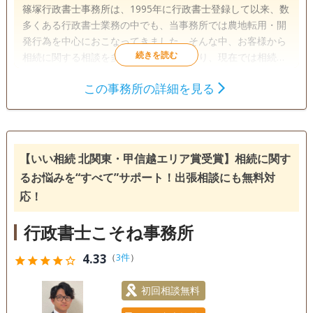
篠塚行政書士事務所は、1995年に行政書士登録して以来、数
多くある行政書士業務の中でも、当事務所では農地転用・開
発行為を中心におこなってきました。そんな中、お客様から
相続に関する相談を多数受けるようになり、現在では相続に
関するご依頼にも幅広く柔軟に対応しております。
この事務所の詳細を見る
遺言書
遺産分割
家族信託
相続手続き
銀行手続き
戸籍収集
相続人調査
【いい相続 北関東・甲信越エリア賞受賞】相続に関す
電話相談可
訪問可
土日相談可
初回相談無料
るお悩みを“すべて”サポート！出張相談にも無料対
応！
18時以降相談可
オンライン面談可
事務所面談可
行政書士こそね事務所
4.33
（
3件
）
star
star
star
star
star_outline
初回相談無料