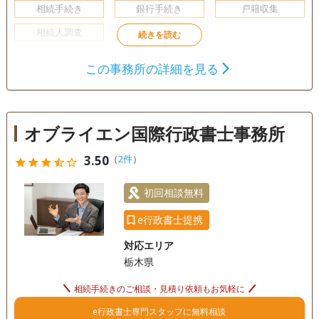
相続手続き
銀行手続き
戸籍収集
相続人調査
訪問可
初回相談無料
事務所面談可
この事務所の詳細を見る
オブライエン国際行政書士事務所
3.50
（
2件
）
star
star
star
star_half
star_outline
初回相談無料
e行政書士提携
対応エリア
栃木県
相続手続きのご相談・見積り依頼もお気軽に
e行政書士専門スタッフに無料相談