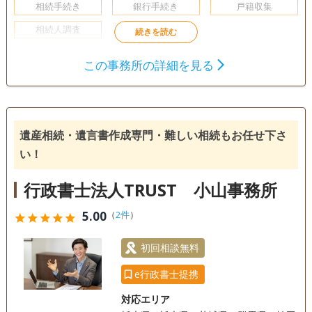
相続手続き
銀行手続き
戸籍収集
相続人調査
初回相談無料
この事務所の詳細を見る
遺産相続・遺言書作成専門・難しい相続もお任せ下さ
い！
行政書士法人TRUST 小山事務所
5.00
（
2件
）
star
star
star
star
star
初回相談無料
e行政書士提携
対応エリア