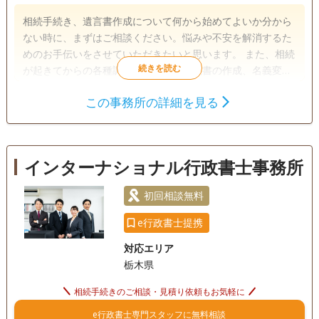
相続手続き、遺言書作成について何から始めてよいか分から
ない時に、まずはご相談ください。悩みや不安を解消するた
めのお手伝いをさせていただきたいと思います。 また、相続
が起きてからの各種調査、遺産分割協議書の作成、名義変更
等のわずらわしい手続きも代行いたします。 相談は初回無料
この事務所の詳細を見る
ですので、お気軽にお電話ください。
遺言書
遺産分割
相続財産調査
相続手続き
銀行手続き
戸籍収集
相続人調査
インターナショナル行政書士事務所
電話相談可
訪問可
土日相談可
初回相談無料
初回相談無料
オンライン面談可
事務所面談可
e行政書士提携
対応エリア
栃木県
相続手続きのご相談・見積り依頼もお気軽に
e行政書士専門スタッフに無料相談