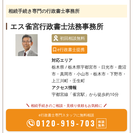
銀行手続き
戸籍収集
相続人調査
相続手続き専門の行政書士事務所
電話相談可
訪問可
女性スタッフ対応可
土日相談可
エス雀宮行政書士法務事務所
初回相談無料
18時以降相談可
オンライン面談可
初回相談無料
事務所面談可
e行政書士提携
対応エリア
栃木県 / 栃木県宇都宮市・日光市・鹿沼
市・真岡市・小山市・栃木市・下野市・
上三川町・壬生町
アクセス情報
宇都宮線「雀宮駅」から徒歩約10分
相続手続きのご相談・見積り依頼もお気軽に
e行政書士専門スタッフに無料相談
0120-919-703
相談
無料