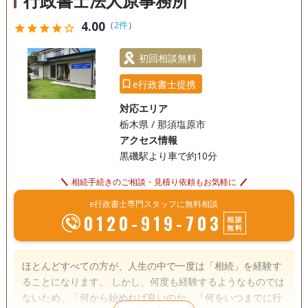
行政書士法人原事務所
4.00
（
2件
）
star
star
star
star
star_outline
初回相談無料
e行政書士提携
対応エリア
栃木県 / 那須塩原市
アクセス情報
黒磯駅より車で約10分
相続手続きのご相談・見積り依頼もお気軽に
e行政書士専門スタッフに無料相談
0120-919-703
相談
無料
ほとんどすべての方が、人生の中で一度は「相続」を経験す
ることになります。 しかし、何度も経験するようなものでは
ないため、「何から始めれば良いのか」「何をいつまでに行