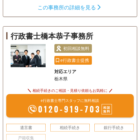
る方は、まずご相談ください。
この事務所の詳細を見る
遺言書
遺産分割
相続財産調査
相続手続き
銀行手続き
戸籍収集
相続人調査
行政書士橋本恭子事務所
初回相談無料
初回相談無料
e行政書士提携
対応エリア
栃木県
相続手続きのご相談・見積り依頼もお気軽に
e行政書士専門スタッフに無料相談
0120-919-703
相談
無料
遺言書
相続手続き
銀行手続き
戸籍収集