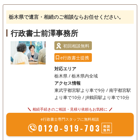
るのが特徴。 「相続準備の手間を減らしたい…」「相続後に
遺族が困らないか不安…」など、どのようなことでもまずは
相続人調査
お気軽にご相談ください。
栃木県で遺言・相続のご相談ならお任せください。
土日相談可
初回相談無料
行政書士前澤事務所
初回相談無料
e行政書士提携
対応エリア
栃木県 / 栃木県内全域
アクセス情報
東武宇都宮駅より車で9分 / 南宇都宮駅
より車で10分 / JR鶴田駅より車で10分
相続手続きのご相談・見積り依頼もお気軽に
e行政書士専門スタッフに無料相談
0120-919-703
相談
無料