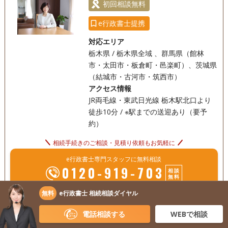
初回相談無料
e行政書士提携
対応エリア
栃木県 / 栃木県全域 、群馬県（館林
市・太田市・板倉町・邑楽町）、茨城県
（結城市・古河市・筑西市）
アクセス情報
JR両毛線・東武日光線 栃木駅北口より
徒歩10分 / ※駅までの送迎あり（要予
約）
相続手続きのご相談・見積り依頼もお気軽に
e行政書士専門スタッフに無料相談
0120-919-703
相談
無料
無料
e行政書士 相続相談ダイヤル
1.〔経験豊富な専門家ネットワーク〕 常にお客様の立場に立
電話相談する
WEBで相談
ち、難しい手続き・相続相談もわかりやすいご説明ができる