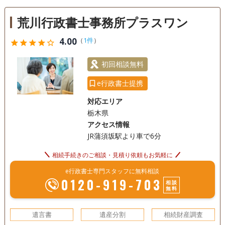
戸籍収集
相続人調査
荒川行政書士事務所プラスワン
訪問可
初回相談無料
18時以降相談可
4.00
（
1件
）
star
star
star
star
star_outline
初回相談無料
e行政書士提携
対応エリア
栃木県
アクセス情報
JR蒲須坂駅より車で6分
相続手続きのご相談・見積り依頼もお気軽に
e行政書士専門スタッフに無料相談
0120-919-703
相談
無料
遺言書
遺産分割
相続財産調査