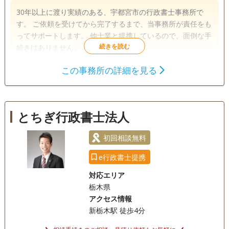
30年以上に渡り実績のある、宇都宮市の行政書士事務所で
す。 ご依頼を受けてから完了するまで、当事務所が責任をも
ってサポートします。 他士業と提携しているので、面倒な手
続きはありません。
この事務所の詳細を見る
遺言書
遺産分割
相続財産調査
相続手続き
銀行手続き
戸籍収集
相続人調査
とちぎ行政書士法人
訪問可
初回相談無料
事務所面談可
初回相談無料
e行政書士提携
対応エリア
栃木県
アクセス情報
新栃木駅 徒歩4分