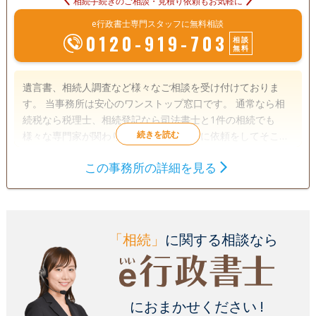
相続手続きのご相談・見積り依頼もお気軽に
e行政書士専門スタッフに無料相談
0120-919-703
相談
無料
遺言書、相続人調査など様々なご相談を受け付けておりま
す。 当事務所は安心のワンストップ窓口です。 通常なら相
続税なら税理士、相続登記なら司法書士と1件の相続でも
様々な専門家が関わります。個人事務所に依頼をしてそこだ
けでは解決できず、再度先生を探すなど手間が増えてしまう
この事務所の詳細を見る
ことも。 とちぎ行政書士法人にご相談いただければ、ご依頼
遺言書
遺産分割
相続財産調査
内容に応じ、必要な専門家でチームを作り、ワンストップで
相続手続き
銀行手続き
戸籍収集
解決いたします。 30代・40代の親しみやすくフットワーク
の軽い専門家揃いです。 お気軽にご相談ください。
相続人調査
「相続」
に関する相談なら
土日相談可
初回相談無料
18時以降相談可
におまかせください !