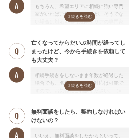
相続税申告、準確定申告
もちろん、希望エリアに相続に強い専門
大まかに言うと、トラブルに関することは弁護士、登記（不動産）に関
家がいればご紹介可能ですが、そうでな
することは司法書士、相続税などの税金に関することは税理士の業務で
い場合は対応可能な近隣エリアの専門家
す。
を紹介させて頂きます。
なぜなら、専門家選びで最も大切なの
亡くなってからだいぶ時間が経ってし
は、
自宅近くに事務所があるかではな
まったけど、今から手続きを依頼して
く、その士業が相続手続きに強いかどう
も大丈夫？
か
だからです。
例えば同じ行政書士だからといって、法
相続手続きをしないまま年数が経過した
人業務が専門の行政書士に相続手続きの
場合でも、名義変更などの対応は可能で
依頼をしても、経験不足で手続きはうま
すので、お気軽にご相談ください。（※
く進みません。
相続放棄は対象外）
相続手続きを専門に行っている、相続手
続きの実績が多数ある士業を選ぶこと
無料面談をしたら、契約しなければい
が、スムーズで間違いのない相続手続き
けないの？
のために非常に重要になります。
なお自宅から離れた専門家をご紹介した
いいえ、無料面談をしたからといって、
場合でも、ご自宅やご自宅近くのカフェ