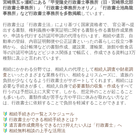
宮崎県五ヶ瀬町にある「甲斐隆史行政書士事務所（旧・宮崎県北部
行政書士事務所）」「行政書士事務所カオリノ」「行政書士池島龍
事務所」など行政書士事務所を多数掲載
しています。
行政書士は「行政書士法」により基づく国家資格者で、 官公署へ提
出する書類、権利義務や事実証明に関する書類を作る書類作成業務
や、申請を代行する許認可申請の代理を行います。相続や遺言、自
動車の登録、内容証明郵便や公正証書といったの暮らしに役立つ事
柄から、会計帳簿などの書類作成、建設業、運輸業、旅館や飲食店
等の許認可申請などビジネス関係まで幅広く、作成できる資料は3万
種類に及ぶと言われています。
相続にかかわる分野では、相続人の代理として
相続人調査
や
財産調
査
といったさまざまな業務を行い、相続をよりスムーズに、遺族の
負担が少なくなるよう行政書士がサポートしてくれます。相続には
必要な手続きが多く、相続人自身で
必要書類の収集・作成
をすべて
行うのは予想以上に大変です。しかも、想定外のことが起こること
も多いもの。書類作成が苦手な方や平日に休みが取れない方など
は、行政書士に依頼することで負担を軽減することができます。
相続手続きの一覧とスケジュール
行政書士ができる相続手続きとは？
遺言書作成費用をできるだけ抑えたい人は「行政書士」へ
相続無料相談の上手な活用法