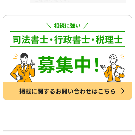
ため、早めの動き出しが肝心です。
具体的には、相続した不動産の査定・売
もしご自分で全ての手続きをやろうとす
却支援、のこされた高齢のご家族の見守
る場合、平日昼間に何度も役所に行くな
り・介護支援、相続した財産の資産運用
どさらに時間がかかるので、専門家に任
のご相談、本位牌や法要・海洋散骨・お
せたほうが早く確実に手続きが進み、ス
墓など仏事に関するご相談などです。
トレスもなく安心でしょう。
詳しくは専門スタッフまでお問合せくだ
さい。