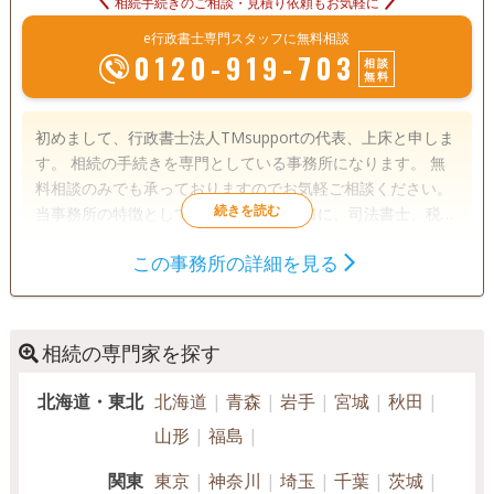
相続手続きのご相談・見積り依頼もお気軽に
e行政書士専門スタッフに無料相談
0120-919-703
相談
無料
初めまして、行政書士法人TMsupportの代表、上床と申しま
す。 相続の手続きを専門としている事務所になります。 無
料相談のみでも承っておりますのでお気軽ご相談ください。
当事務所の特徴として、 行政書士を窓口に、司法書士、税理
士、土地家屋調査士、不動産会社、社会保険労務士など、各
この事務所の詳細を見る
専門家と連携しており、相続にかかる手続き全般を安心安全
遺言書
遺産分割
相続財産調査
にサポートしていきます。 例えば、不動産名義変更→遺品整
家族信託
相続手続き
銀行手続き
理・空き家処分→翌年の税申告→２次相続に備えた遺言書作
成など、相続を無事に引き継ぐまで安心安全丁寧にサポート
戸籍収集
相続人調査
相続の専門家を探す
することを事務所の理念としています。
北海道・東北
北海道
青森
岩手
宮城
秋田
電話相談可
訪問可
女性スタッフ対応可
土日相談可
山形
福島
初回相談無料
18時以降相談可
オンライン面談可
関東
東京
神奈川
埼玉
千葉
茨城
事務所面談可