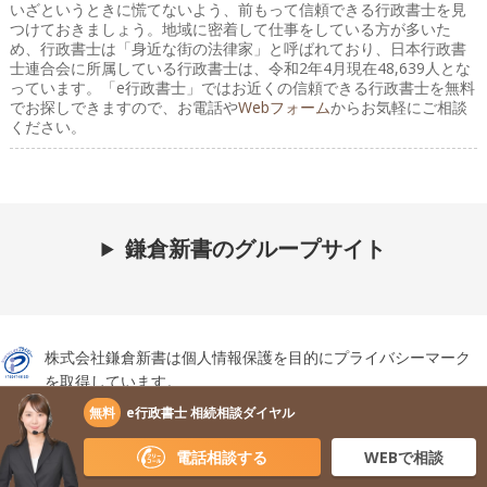
いざというときに慌てないよう、前もって信頼できる行政書士を見
つけておきましょう。地域に密着して仕事をしている方が多いた
め、行政書士は「身近な街の法律家」と呼ばれており、日本行政書
士連合会に所属している行政書士は、令和2年4月現在48,639人とな
っています。「e行政書士」ではお近くの信頼できる行政書士を無料
でお探しできますので、お電話や
Webフォーム
からお気軽にご相談
ください。
鎌倉新書のグループサイト
株式会社鎌倉新書は個人情報保護を目的にプライバシーマーク
を取得しています。
無料
e行政書士 相続相談ダイヤル
電話相談する
WEBで相談
「いい相続」の運営、サポートはライフエンディング関連の出
版・インターネットビジネスを展開する
株式会社鎌倉新書（東証プ