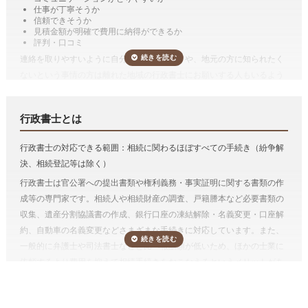
解約立ち合い1件
11,000円
仕事が丁寧そうか
遺産分割協議書の作成
88,000円
遺産分割協議書の作成
信頼できそうか
見積金額が明確で費用に納得ができるか
財産目録の作成
33,000円
遺産分割協議書とは、その名称のとおり、遺産分割協議の結果を書面に
評判・口コミ
遺言書の文案作成(財産目録含む)
110,000円
したものです。
連絡を取りやすいように自分の勤め先の近くや、地元の方に知られたく
遺産分割協議書の作成をのみを依頼するケースは稀で、通常は、相続人
ないという事情の方は離れた地域の行政書士にお願いする人もいるよう
*参考価格は「いい相続」がご案内した行政書士に依頼した場合の目安の料金
調査などの相続手続き等とセットで行政書士に依頼する方が多いです。
です。そのような場合は広域でも対応可能か確認しましょう。
です。手続きは一例です。
「
e行政書士
」で相続手続きをスッキリ解決！
費用が気になる方は、相続手続きの費用を複数の専門家にまとめて依頼
相続手続き（
有価証券
、
預貯金
、
自動車の名義変更
など）
行政書士とは
できる「
相続費用見積ガイド
」をご利用ください。
預貯金や有価証券などの相続手続きは行政書士に依頼することができま
行政書士の対応できる範囲：相続に関わるほぼすべての手続き（紛争解
す。
決、相続登記等は除く）
金融機関によって要求される資料は多岐にわたるため、それを一つひと
電話受付時間 – 平日 9:00 – 19:00 / 土日祝 9:00 –18:00
行政書士は官公署への提出書類や権利義務・事実証明に関する書類の作
つ確かめながら集めるのは想像以上に手間がかかります。
手続きを専門
成等の専門家です。相続人や相続財産の調査、戸籍謄本など必要書類の
家に任せることで、ご自身の生活のペースを守り、今後の生活の方針や
収集、遺産分割協議書の作成、銀行口座の凍結解除・名義変更・口座解
親族のケアに時間を使うことが出来ます。
約、自動車の名義変更などさまざまな手続きに対応しています。また、
しかも、相続手続きを一括して依頼した方が割安になりますし、面倒が
一般的に弁護士や司法書士などと比べ報酬額が低いため、ほかの士業に
ありません。
依頼するより費用を抑えて相続手続きをおこなえるというメリットがあ
相続人調査
ります。一方、不動産登記はおこなえないため、相続財産に不動産があ
遺産分割協議をするためには、誰が法定相続人なのかを確定する必要が
る場合、不動産の名義変更（相続登記）を弁護士、または司法書士に依
あり、相続人調査が必要です。
まれに相続人調査によって認知した子が