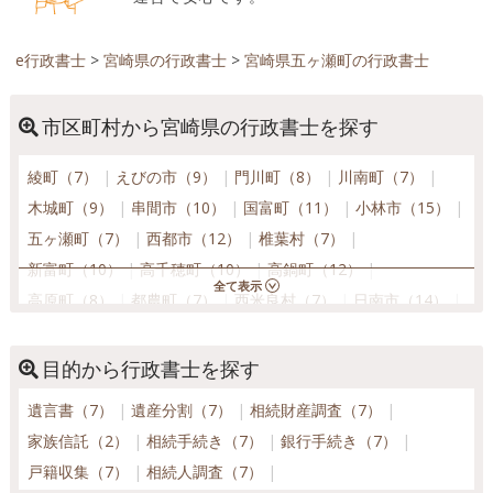
e行政書士
>
宮崎県の行政書士
>
宮崎県五ヶ瀬町の行政書士
市区町村から宮崎県の行政書士を探す
綾町（7）
えびの市（9）
門川町（8）
川南町（7）
木城町（9）
串間市（10）
国富町（11）
小林市（15）
五ヶ瀬町（7）
西都市（12）
椎葉村（7）
新富町（10）
高千穂町（10）
高鍋町（12）
高原町（8）
都農町（7）
西米良村（7）
日南市（14）
延岡市（27）
日之影町（8）
日向市（14）
美郷町（2）
三股町（12）
都城市（50）
目的から行政書士を探す
宮崎市（103）
諸塚村（7）
遺言書（7）
遺産分割（7）
相続財産調査（7）
家族信託（2）
相続手続き（7）
銀行手続き（7）
戸籍収集（7）
相続人調査（7）