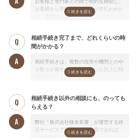
お客様と専門家との間で契約を締結し、
お客様から専門家に着手金が支払われた
ら、専門家が動き出します。
お客様が専門家と会うのは最初の1回だ
けの場合が多く、契約後は電話・メー
相続手続き完了まで、どれくらいの時
ル・郵便などを使って進捗状況などの連
間がかかる？
絡を取り合う形になります。
基本的には、あとは専門家に任せておけ
相続手続きは、複数の役所や機関とのや
ば大丈夫ですので、ご安心ください。
り取りが発生するため、思った以上に時
間がかかります。
手続きの内容によって異なりますが、戸
籍収集だけで1ヵ月以上かかる場合もあ
相続手続き以外の相談にも、のっても
り、専門家が効率よく進めたとしても一
らえる？
般的には全部で約3-4カ月かかると言わ
れています。
弊社「株式会社鎌倉新書」が運営する終
これに相続税申告が加わると、相談発生
活サービスで対応可能な内容であれば、
後10カ月以内に申告しなければならない
ご相談可能です。