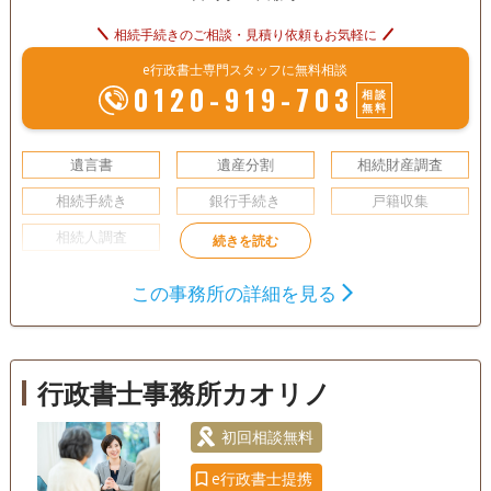
相続手続きのご相談・見積り依頼もお気軽に
e行政書士専門スタッフに無料相談
0120-919-703
相談
無料
遺言書
遺産分割
相続財産調査
相続手続き
銀行手続き
戸籍収集
相続人調査
初回相談無料
この事務所の詳細を見る
行政書士事務所カオリノ
初回相談無料
e行政書士提携