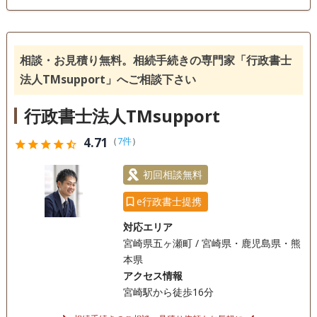
成年後見
家族信託
相続手続き
銀行手続き
戸籍収集
相続人調査
相談・お見積り無料。相続手続きの専門家「行政書士
電話相談可
訪問可
土日相談可
初回相談無料
法人TMsupport」へご相談下さい
18時以降相談可
オンライン面談可
事務所面談可
行政書士法人TMsupport
4.71
（
7件
）
star
star
star
star
star_half
初回相談無料
e行政書士提携
対応エリア
宮崎県五ヶ瀬町 / 宮崎県・鹿児島県・熊
本県
アクセス情報
宮崎駅から徒歩16分