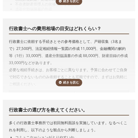
不在者財産管理人の候補者になること
遺産分割協議書の作成
預貯金の相続手続き（相続した預貯金の払戻し手続き）
有価証券の相続手続き（相続した有価証券の名義変更）
自動車の相続手続き（相続した自動車の名義変更）
行政書士への費用相場の目安はどれくらい？
遺言の執行
代表的な手続きの詳細を説明していきます。
行政書士に依頼する手続きとその参考価格として、戸籍収集（3名ま
遺言書作成のサポート、遺言の執行
で）27,500円、法定相続情報一覧図の作成 11,000円、金融機関の解約
行政書士は遺言者が決めた遺言内容に基づいて遺言書文案を作成するこ
等（1行）33,000円、遺産分割協議書の作成 88,000円、財産目録の作成
とができます。
33,000円などがあります。
必要な相続手続きは、お客様ごとに異なります。予算に合わせてご自身
遺言には、公正証書遺言、自筆証書遺言及び秘密証書遺言の3つの方式
で対応できないもののみ依頼することも可能ですので、まずはお気軽に
があります。
ご相談ください。
たとえば、公正証書遺言をするためには、必要書類を収集したり、証人
になってくれる人を探さねばならず、また、公証役場に最低でも2回は
相続手続き
*参考価格（税込み）
行かなければなりません。
行政書士に依頼すると、書類の収集や証人の
戸籍収集1名
11,000円
立会いもやってもらえますし、遺言者が公証役場に行くのも1回だけで
行政書士の選び方を教えてください。
戸籍収集3名まで
27,500円
十分となる場合も多い
です。
法定相続情報一覧図の作成
11,000円
多くの行政書士事務所では初回無料面談を実施しています。なるべくこ
また、遺言を作るのではなく、実際に相続が発生し、その遺言の内容を
自動車の名義変更1台
11,000円
れを利用し、以下のような観点から判断しましょう。
実現するために手続きをおこなう遺言の執行も行政書士がおこなうこと
金融機関の解約等1行
33,000円
コミュニケーションがとりやすいか
ができます。