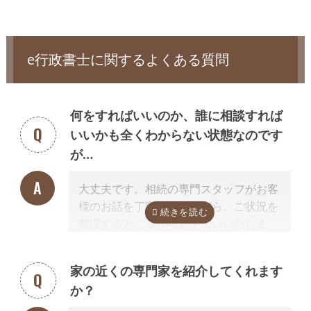
頼する必要があります。
いたことが発覚することもあります。
相続税が発生するケースでは相続人自身で申告するか、別途税理士に依
頼する必要があります。
相続人調査は、被相続人の出生から死亡までのすべての戸籍謄本等（場
合によっては被相続人の尊属の死亡の分かる戸籍謄本等も含みます）を
e行政書士に関するよくある質問
収集して行います。 なお、相続人を確認するための戸籍謄本等は、相続
手続きでも必要となります。
通常、相続人調査のみ依頼することはなく、相続手続き（相続財産の名
何をすればいいのか、誰に相談すれば
義変更手続き）の前提業務として相続手続きと併せて依頼します。
いいかも全くわからない状態なのです
相続財産調査、財産目録の作成
が…
遺産分割するにはどのような相続財産があるのか調査が必要です。
相続
財産の調査によって、思わぬ財産が見つかることや、実は莫大な借金が
大丈夫です。相続の専門スタッフがお客
あったことが発覚することがあります。
様のお話を丁寧に伺いながら、ご状況を
相続手続きの前提業務として相続手続きと併せて依頼されるケースが多
整理するところからお手伝いいたしま
いでしょう。
す。まずはお気軽にご連絡ください。
行政書士に依頼できない相続手続き
相続放棄、遺産分割方法や遺言内容の相談
家の近くの専門家を紹介してくれます
他の相続人との交渉
か？
相続放棄の申述手続き
遺言書の検認手続き
相続登記