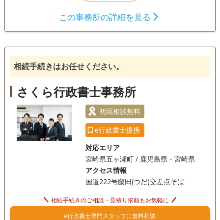
を問わずこれまで多くの利用実績を挙げてきました。営業時
この事務所の詳細を見る
間は午前8時から午後10時で、年中無休で対応しているの
遺言書
遺産分割
相続財産調査
で、まずはお気軽にご相談ください。
相続手続き
銀行手続き
戸籍収集
相続人調査
相続手続きはお任せください。
訪問可
土日相談可
初回相談無料
18時以降相談可
さくら行政書士事務所
初回相談無料
e行政書士提携
対応エリア
宮崎県五ヶ瀬町 / 鹿児島県・宮崎県
アクセス情報
国道222号藤田(つだ)交差点そば
相続手続きのご相談・見積り依頼もお気軽に
e行政書士専門スタッフに無料相談