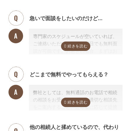
急いで面談をしたいのだけど…
専門家のスケジュールが空いていれば、
ご連絡いただいた当日や翌日でも無料面
談が可能です。お急ぎの場合、まずはお
電話ください。
どこまで無料でやってもらえる？
弊社としては、無料通話のお電話で相続
の相談をお受けすること、適切な相談先
をご案内すること、ご希望に応じて提携
する行政書士・税理士との無料面談のセ
ッティングをするところまで無料で行っ
他の相続人と揉めているので、代わり
ています。