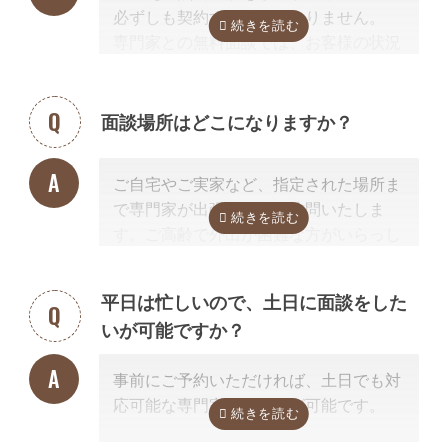
必ずしも契約する必要はありません。
等まで出張費無料で訪問可能ですのでご
専門家との無料面談では、お客様の状況
安心ください。
に応じて、必要な手続きの内容を明らか
にし、依頼した場合の見積もりを無料で
提示させて頂きます。
面談場所はどこになりますか？
正式な手続き代行の契約をするまでは、
料金は発生しません。また面談後にしつ
ご自宅やご実家など、指定された場所ま
こく営業するようなことはありませんの
で専門家が出張費無料で訪問いたしま
でご安心ください。
す。ご高齢で外出が困難な方がいらっし
ゃる場合もご安心ください。
また専門家の事務所での面談、Zoom等
平日は忙しいので、土日に面談をした
を使ったオンライン面談にも対応可能で
いが可能ですか？
す。（一部士業を除く）
無料面談のお申し込み時に、弊社相談員
事前にご予約いただければ、土日でも対
までご希望の方法をお申し付けくださ
応可能な専門家のご紹介が可能です。
い。