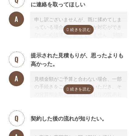
に連絡を取ってほしい
またご紹介した専門家については、面談
でお客様のご相談にのること、必要な相
申し訳ございませんが、既に揉めてしま
続手続きを明らかにすること、それに対
っている場合は、弁護士しか対応ができ
するお見積りを提示するところまでは無
ないため法律上ご紹介できません。 姉妹
料で行っています。
サイト「いい相続」に相談可能な弁護士
「自分で作成した書類が正しいかチェッ
が掲載されていますので、お客様から弁
クしてほしい」といったご相談は、専門
提示された見積もりが、思ったよりも
護士事務所に直接ご相談ください。
家の能力を使った実務に当たるため、無
高かった。
料面談の対象外です。詳しくは専門スタ
掲載中の弁護士一覧はこちら
ッフまでご相談ください。
見積金額がご予算と合わない場合、一部
の手続きをご自身で行っていただき、そ
の分費用を削るなど再見積もりの提示も
可能です。
見積を提示した専門家に直接相談がしづ
らい場合、弊社専門スタッフがお客様に
契約した後の流れが知りたい。
代わって先生と調整することもできます
ので、遠慮なくご相談ください。