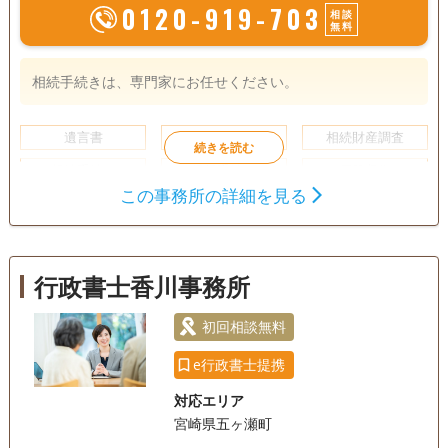
0120-919-703
相談
無料
相続手続きは、専門家にお任せください。
遺言書
遺産分割
相続財産調査
相続手続き
銀行手続き
戸籍収集
この事務所の詳細を見る
相続人調査
訪問可
土日相談可
行政書士香川事務所
初回相談無料
e行政書士提携
対応エリア
宮崎県五ヶ瀬町