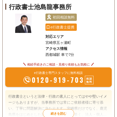
行政書士池島龍事務所
初回相談無料
e行政書士提携
対応エリア
宮崎県五ヶ瀬町
アクセス情報
西都城駅 車で7分
相続手続きのご相談・見積り依頼もお気軽に
e行政書士専門スタッフに無料相談
0120-919-703
相談
無料
行政書士というと法律・行政の素人にとってはやや堅いイメ
ージもありますが、当事務所では常にご依頼者様に寄り添
い、丁寧に問題解決に当たります。宮崎県だけでなく、鹿児
島県をはじめとした近県からのご依頼も多く、法人・個人を