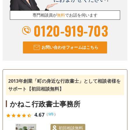
専門相談員が
無料
でお話を伺います
0120-919-703
お問い合わせフォームはこちら
2013年創業「町の身近な行政書士」として相談者様を
サポート【初回相談無料】
かねこ行政書士事務所
4.67
（
9件
）
star
star
star
star
star_half
初回相談無料