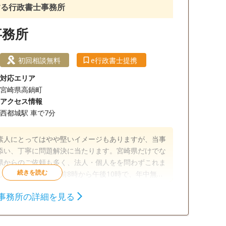
する行政書士事務所
事務所
初回相談無料
e行政書士提携
対応エリア
宮崎県高鍋町
アクセス情報
西都城駅 車で7分
素人にとってはやや堅いイメージもありますが、当事
添い、丁寧に問題解決に当たります。宮崎県だけでな
県からのご依頼も多く、法人・個人をを問わずこれま
した。営業時間は午前8時から午後10時で、年中無休
気軽にご相談ください。
事務所の詳細を見る
相続財産調査
相続手続き
銀行手続き