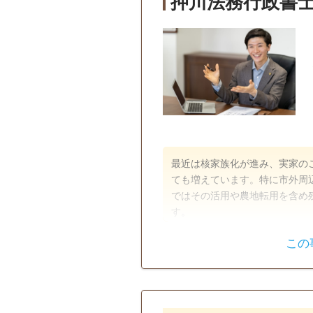
押川法務行政書
最近は核家族化が進み、実家の
ても増えています。特に市外周
ではその活用や農地転用を含め
す。
この
遺言書
遺産分割
戸籍収集
相続人調査
電話相談可
訪問可
初回相