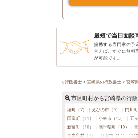
最短で当日面談
提携する専門家の予
合えば、すぐに無料
が可能です。
e行政書士
>
宮崎県の行政書士
>
宮崎
市区町村から宮崎県の行政
綾町（7）
えびの市（9）
門川町
国富町（11）
小林市（15）
五
新富町（10）
高千穂町（10）
西米良村（7）
日南市（14）
延