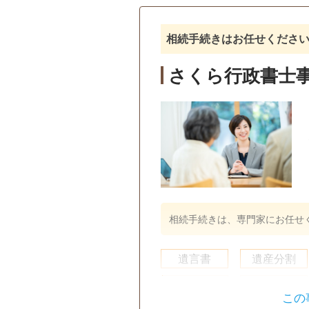
訪問可
土日相談可
初回相
相続手続きはお任せくださ
さくら行政書士
相続手続きは、専門家にお任せ
遺言書
遺産分割
戸籍収集
相続人調査
この