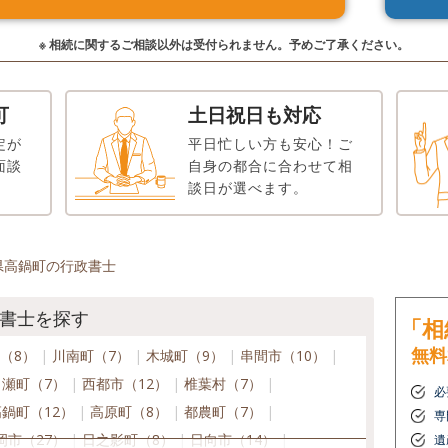
※ 相続に関するご相談以外は受付られません。予めご了承ください。
可
土日祝日も対応
定が
平日忙しい方も安心！ご
面談
自身の都合に合わせて相
談日が選べます。
県高鍋町の行政書士
書士を探す
「相
無料
（8）
川南町（7）
木城町（9）
串間市（10）
ヶ瀬町（7）
西都市（12）
椎葉村（7）
必
高鍋町（12）
高原町（8）
都農町（7）
専
岡市（27）
日之影町（8）
日向市（14）
遺