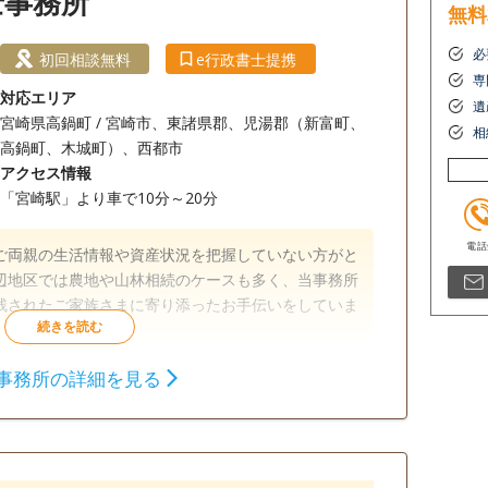
士事務所
無料
必
初回相談無料
e行政書士提携
専
対応エリア
遺
宮崎県高鍋町 / 宮崎市、東諸県郡、児湯郡（新富町、
相
高鍋町、木城町）、西都市
アクセス情報
「宮崎駅」より車で10分～20分
ご両親の生活情報や資産状況を把握していない方がと
辺地区では農地や山林相続のケースも多く、当事務所
残されたご家族さまに寄り添ったお手伝いをしていま
事務所の詳細を見る
相続財産調査
相続手続き
銀行手続き
談無料