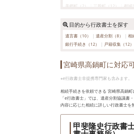
美郷町（2）
三股町（12）
都城
目的から行政書士を探す
遺言書（10）
遺産分割（8）
相
銀行手続き（12）
戸籍収集（12
宮崎県高鍋町に対応
※e行政書士非提携専門家も含みます。
相続手続きを依頼できる 宮崎県高鍋
「e行政書士」では、遺産分割協議書
内容に応じた相続に詳しい行政書士を
甲斐隆史行政書
書士事務所）