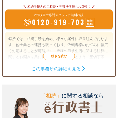
相続手続きのご相談・見積り依頼もお気軽に
e行政書士専門スタッフに無料相談
0120-919-703
相談
無料
弊所では、相続手続を始め、様々な案件に取り組んでおりま
す。他士業との連携も取っており、依頼者様のお悩みに幅広
く対応することが可能です。皆様の日常生活に関する法律に
関するお悩みを共に解決し、ご満足頂けるよう「懇切丁寧」
「親切親身」をモットーに、お役立てさせて頂きたいと思っ
この事務所の詳細を見る
ております。
遺言書
遺産分割
相続財産調査
相続手続き
銀行手続き
戸籍収集
相続人調査
「相続」
に関する相談なら
電話相談可
訪問可
土日相談可
初回相談無料
18時以降相談可
オンライン面談可
事務所面談可