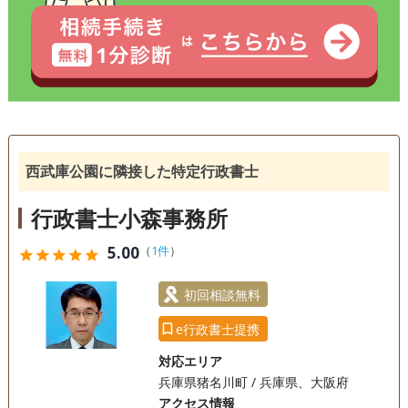
事務所面談可
西武庫公園に隣接した特定行政書士
行政書士小森事務所
5.00
（
1件
）
star
star
star
star
star
初回相談無料
e行政書士提携
対応エリア
兵庫県猪名川町 / 兵庫県、大阪府
アクセス情報