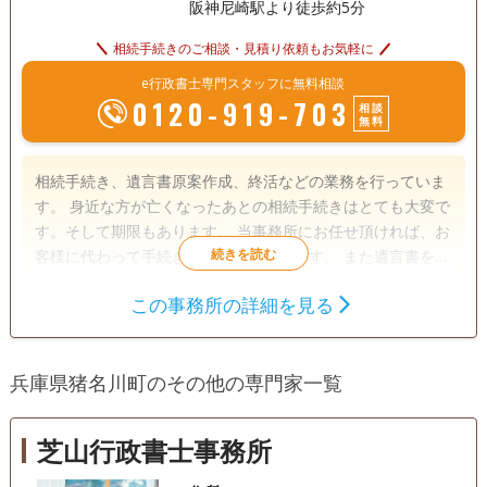
阪神尼崎駅より徒歩約5分
相続手続きのご相談・見積り依頼もお気軽に
e行政書士専門スタッフに無料相談
0120-919-703
相談
無料
相続手続き、遺言書原案作成、終活などの業務を行っていま
す。 身近な方が亡くなったあとの相続手続きはとても大変で
す。そして期限もあります。 当事務所にお任せ頂ければ、お
客様に代わって手続きを行わせて頂きます。 また遺言書を書
いておくだけで、大切な人や財産を守れたりします。 そして
この事務所の詳細を見る
お客様自身も最期まで幸せな人生をおくるための終活をご案
遺言書
遺産分割
相続財産調査
内しています。 お気軽にご連絡下さい。
家族信託
相続手続き
銀行手続き
兵庫県猪名川町のその他の専門家一覧
戸籍収集
相続人調査
電話相談可
訪問可
女性スタッフ対応可
土日相談可
芝山行政書士事務所
初回相談無料
18時以降相談可
オンライン面談可