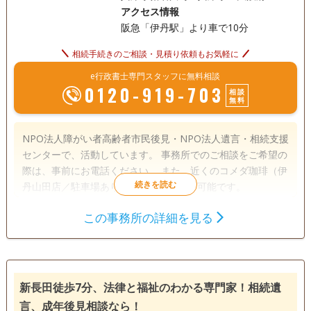
アクセス情報
阪急「伊丹駅」より車で10分
相続手続きのご相談・見積り依頼もお気軽に
e行政書士専門スタッフに無料相談
0120-919-703
相談
無料
NPO法人障がい者高齢者市民後見・NPO法人遺言・相続支援
センターで、活動しています。 事務所でのご相談をご希望の
際は、事前にお電話ください。 また、近くのコメダ珈琲（伊
丹山田店／駐車場あり）にて行うことも可能です。
この事務所の詳細を見る
遺言書
遺産分割
相続財産調査
相続手続き
銀行手続き
戸籍収集
相続人調査
新長田徒歩7分、法律と福祉のわかる専門家！相続遺
土日相談可
初回相談無料
言、成年後見相談なら！