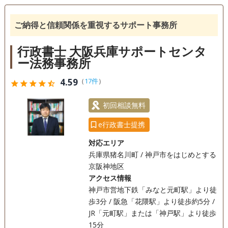
相続人調査
ご納得と信頼関係を重視するサポート事務所
訪問可
初回相談無料
事務所面談可
行政書士 大阪兵庫サポートセンタ
ー法務事務所
4.59
（
17件
）
star
star
star
star
star_half
初回相談無料
e行政書士提携
対応エリア
兵庫県猪名川町 / 神戸市をはじめとする
京阪神地区
アクセス情報
神戸市営地下鉄「みなと元町駅」より徒
歩3分 / 阪急「花隈駅」より徒歩約5分 /
JR「元町駅」または「神戸駅」より徒歩
15分