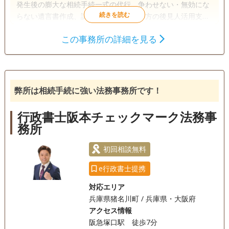
発生後の膨大な相続手続一式の代行、争わせない・無効にな
らない遺言書作成、認知症や障がい者の方の後見人活用支援
等終活のことなら、是非ご相談ください！ たった１枚の遺言
この事務所の詳細を見る
書で防げるトラブルがあります。 法律と福祉の専門知識を活
遺言書
遺産分割
相続財産調査
かし、各専門家と連携し、ワンストップサービスを提供しま
成年後見
家族信託
相続手続き
す。
銀行手続き
戸籍収集
相続人調査
弊所は相続手続に強い法務事務所です！
訪問可
土日相談可
初回相談無料
18時以降相談可
行政書士阪本チェックマーク法務事
オンライン面談可
事務所面談可
務所
初回相談無料
e行政書士提携
対応エリア
兵庫県猪名川町 / 兵庫県・大阪府
アクセス情報
阪急塚口駅 徒歩7分