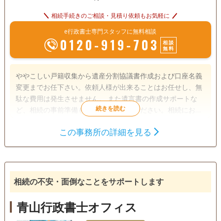
相続手続きのご相談・見積り依頼もお気軽に
e行政書士専門スタッフに無料相談
0120-919-703
相談
無料
ややこしい戸籍収集から遺産分割協議書作成および口座名義
変更までお任下さい。依頼人様が出来ることはお任せし、無
駄な費用は発生させません。 また遺言書の作成サポートな
ど、相続の事前準備もお気軽にご相談ください。相続におい
て事前に準備をしておくことは大変有用であり、後々の遺族
この事務所の詳細を見る
の手間を大きく減らすことができるでしょう。 中小企業診断
遺言書
遺産分割
相続手続き
士の資格も保有していますので、相続に伴う事業承継のご相
戸籍収集
相続人調査
談もお気軽にお申し付け下さい。
電話相談可
訪問可
土日相談可
初回相談無料
相続の不安・面倒なことをサポートします
18時以降相談可
事務所面談可
青山行政書士オフィス