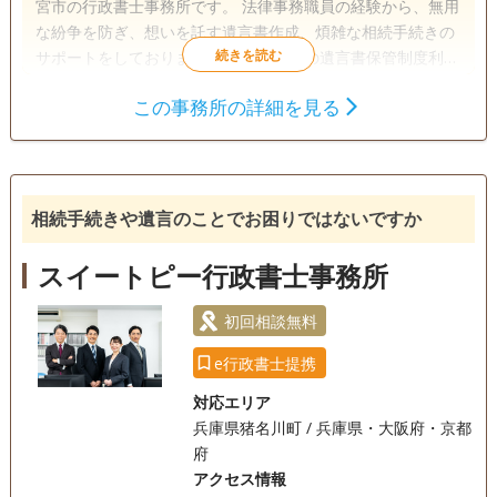
宮市の行政書士事務所です。 法律事務職員の経験から、無用
な紛争を防ぎ、想いを託す遺言書作成、煩雑な相続手続きの
サポートをしております。 ◆法務局での遺言書保管制度利用
支援 遺言書の作成～法務局保管所への同行までトータルでサ
この事務所の詳細を見る
ポートしております。 おひとりさま・おふたり様夫婦の遺言
遺言書
遺産分割
相続財産調査
書、遺贈寄付、遺されるペットの為の遺言等にもおすすめの
相続手続き
銀行手続き
戸籍収集
制度です。 ◆公正証書遺言の作成サポート ◆相続手続をト
ータルサポート 遺言相続のことは、はじめて相談をするとい
電話相談可
訪問可
女性スタッフ対応可
土日相談可
う方がほとんどです。 出来るだけ分かりやすい言葉でお伝え
相続手続きや遺言のことでお困りではないですか
をし、ご相談者様に寄り添いながら、きめ細やかなサポート
初回相談無料
18時以降相談可
オンライン面談可
を心がけております。 些細な事でも構いません。初回相談料
スイートピー行政書士事務所
無料。 ご自宅、施設などへの出張もしておりますので、お気
事務所面談可
軽にご相談ください。
初回相談無料
e行政書士提携
対応エリア
兵庫県猪名川町 / 兵庫県・大阪府・京都
府
アクセス情報