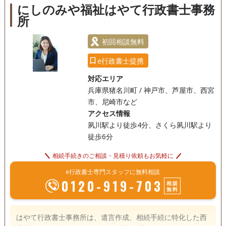
にしのみや福祉はやて行政書士事務
18時以降相談可
事務所面談可
所
初回相談無料
e行政書士提携
対応エリア
兵庫県猪名川町 / 神戸市、芦屋市、西宮
市、尼崎市など
アクセス情報
夙川駅より徒歩4分、さくら夙川駅より
徒歩6分
相続手続きのご相談・見積り依頼もお気軽に
e行政書士専門スタッフに無料相談
0120-919-703
相談
無料
はやて行政書士事務所は、遺言作成、相続手続に特化した西