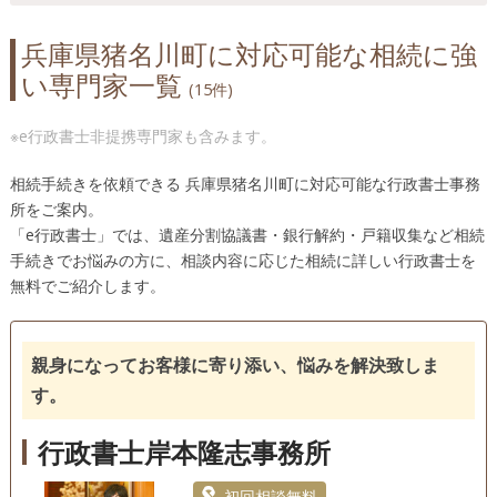
宍粟市（24）
新温泉町（13）
洲本市（13）
兵庫県猪名川町に対応可能な相続に強
太子町（21）
高砂市（33）
多可町（16）
い専門家一覧
宝塚市（42）
たつの市（25）
丹波篠山市（19）
(15件)
丹波市（21）
豊岡市（24）
西宮市（100）
※e行政書士非提携専門家も含みます。
西脇市（21）
播磨町（16）
姫路市（114）
福崎町（13）
三木市（26）
南あわじ市（10）
相続手続きを依頼できる 兵庫県猪名川町に対応可能な行政書士事務
所をご案内。
養父市（17）
「e行政書士」では、遺産分割協議書・銀行解約・戸籍収集など相続
手続きでお悩みの方に、相談内容に応じた相続に詳しい行政書士を
無料でご紹介します。
親身になってお客様に寄り添い、悩みを解決致しま
す。
行政書士岸本隆志事務所
初回相談無料