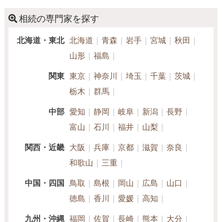
相続の専門家を探す
北海道・東北
北海道
青森
岩手
宮城
秋田
山形
福島
関東
東京
神奈川
埼玉
千葉
茨城
栃木
群馬
中部
愛知
静岡
岐阜
新潟
長野
富山
石川
福井
山梨
関西・近畿
大阪
兵庫
京都
滋賀
奈良
和歌山
三重
中国・四国
鳥取
島根
岡山
広島
山口
徳島
香川
愛媛
高知
九州・沖縄
福岡
佐賀
長崎
熊本
大分