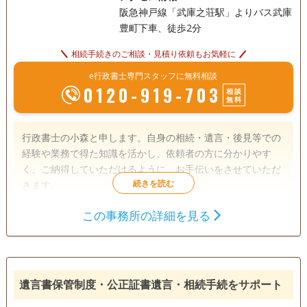
阪急神戸線「武庫之荘駅」よりバス武庫
豊町下車、徒歩2分
相続手続きのご相談・見積り依頼もお気軽に
e行政書士専門スタッフに無料相談
0120-919-703
相談
無料
行政書士の小森と申します。自身の相続・遺言・後見等での
経験や業務で得た知識を活かし、依頼者の方に分かりやす
く、ご納得していただけるように、お手伝いをさせていただ
きます。
この事務所の詳細を見る
遺言書
遺産分割
相続財産調査
成年後見
相続手続き
銀行手続き
戸籍収集
相続人調査
遺言書保管制度・公正証書遺言・相続手続をサポート
電話相談可
訪問可
土日相談可
初回相談無料