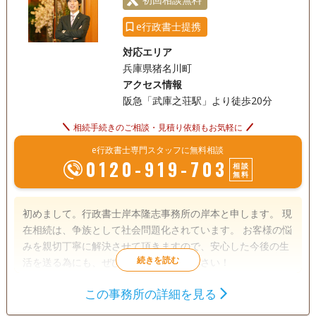
e行政書士提携
対応エリア
兵庫県猪名川町
アクセス情報
阪急「武庫之荘駅」より徒歩20分
相続手続きのご相談・見積り依頼もお気軽に
e行政書士専門スタッフに無料相談
0120-919-703
相談
無料
初めまして。行政書士岸本隆志事務所の岸本と申します。 現
在相続は、争族として社会問題化されています。 お客様の悩
みを親切丁寧に解決させて頂きますので、安心した今後の生
活を送る為にも、ぜひ弊所へご相談ください！
この事務所の詳細を見る
遺言書
遺産分割
相続財産調査