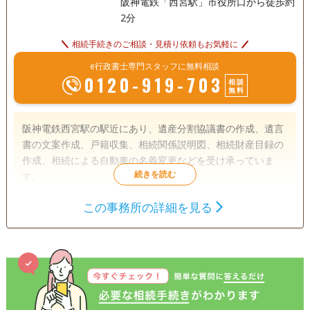
阪神電鉄「西宮駅」市役所口から徒歩約
2分
相続手続きのご相談・見積り依頼もお気軽に
e行政書士専門スタッフに無料相談
0120-919-703
相談
無料
阪神電鉄西宮駅の駅近にあり、遺産分割協議書の作成、遺言
書の文案作成、戸籍収集、相続関係説明図、相続財産目録の
作成、相続による自動車の名義変更などを受け承っていま
す。
この事務所の詳細を見る
遺言書
遺産分割
相続財産調査
相続手続き
銀行手続き
戸籍収集
相続人調査
電話相談可
訪問可
土日相談可
初回相談無料