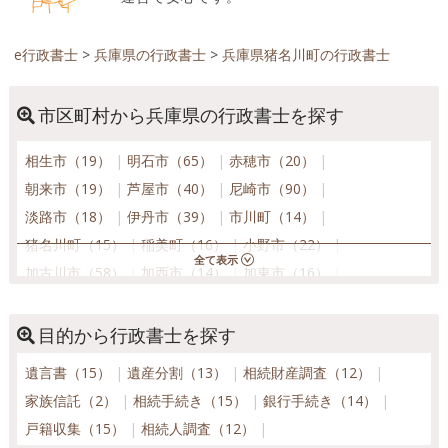
e行政書士
>
兵庫県の行政書士
>
兵庫県猪名川町の行政書士
市区町村から兵庫県の行政書士を探す
相生市（19）
明石市（65）
赤穂市（20）
朝来市（19）
芦屋市（40）
尼崎市（90）
淡路市（18）
伊丹市（39）
市川町（14）
猪名川町（15）
稲美町（16）
小野市（22）
加古川市（58）
加西市（14）
加東市（16）
神河町（13）
上郡町（12）
香美町（14）
川西市（38）
神戸市北区（35）
神戸市須磨区（32）
目的から行政書士を探す
神戸市垂水区（43）
神戸市中央区（155）
遺言書（15）
遺産分割（13）
相続財産調査（12）
神戸市長田区（29）
神戸市灘区（38）
家族信託（2）
相続手続き（15）
銀行手続き（14）
神戸市西区（45）
神戸市東灘区（57）
戸籍収集（15）
相続人調査（12）
神戸市兵庫区（36）
佐用町（17）
三田市（26）