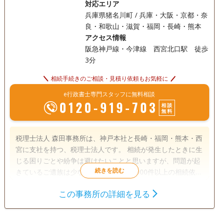
対応エリア
兵庫県猪名川町 / 兵庫・大阪・京都・奈
良・和歌山・滋賀・福岡・長崎・熊本
アクセス情報
阪急神戸線・今津線 西宮北口駅 徒歩
3分
相続手続きのご相談・見積り依頼もお気軽に
e行政書士専門スタッフに無料相談
0120-919-703
相談
無料
税理士法人 森田事務所は、神戸本社と長崎・福岡・熊本・西
宮に支社を持つ、税理士法人です。 相続が発生したときに生
じる困りごとや紛争は避けたいことと思いますが、問題が起
きているご遺族は少なくありません。1000件以上の相続依頼
件数を受けた実績と経験をもとに、【相続】が【争族】でな
この事務所の詳細を見る
く【笑顔相続】になるよう、誠心誠意サポートさせていただ
遺言書
遺産分割
相続財産調査
きます。
相続手続き
銀行手続き
戸籍収集