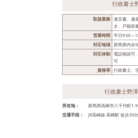
行政書士
取扱業務
遺言書、遺
き、戸籍収
営業時間
平日9:00
対応地域
群馬県内全
対応体制
電話相談可
可
資格等
行政書士、
行政書士野
所在地：
群馬県高崎市八千代町1-9
交通手段：
JR高崎線 高崎駅 徒歩30