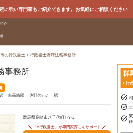
門家もご紹介できます。お気軽にご相談ください
紹介
頼
崎市の行政書士
>
行政書士野澤法務事務所
務事務所
群
e行
携
駅
南高崎駅
佐野のわたし駅
task_alt
task_alt
土
群馬県高崎市八千代町1-9-3
task_alt
「e行政書士」が専門家探しをサポート