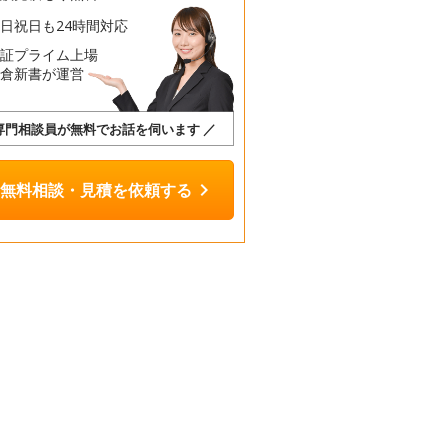
日祝日も24時間対応
東証プライム上場
鎌倉新書が運営
 専門相談員が無料でお話を伺います ／
chevron_right
無料相談・見積を依頼する