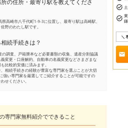
務所の住所・最寄り駅を教えてくださ
task_alt
土
task_alt
県高崎市八千代町1-9-3に位置し、最寄り駅は
高崎駅
、
、
佐野のわたし駅
です。
＼
る相続手続きは？
mail
産の調査、戸籍謄本など必要書類の収集、遺産分割協議
名義変更・口座解約、自動車の名義変更などさまざまな
用も比較的安価に済みます。
合、相続手続きの経験が豊富な専門家を選ぶことが大切
きに強い専門家を厳選してご紹介することが可能ですの
合わせください。
の専門家無料紹介でできること