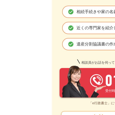
check_circle
相続手続きや家の名
check_circle
近くの専門家を紹介
check_circle
遺産分割協議書の作
相談員がお話を伺って
0
受付時間 
「e行政書士」