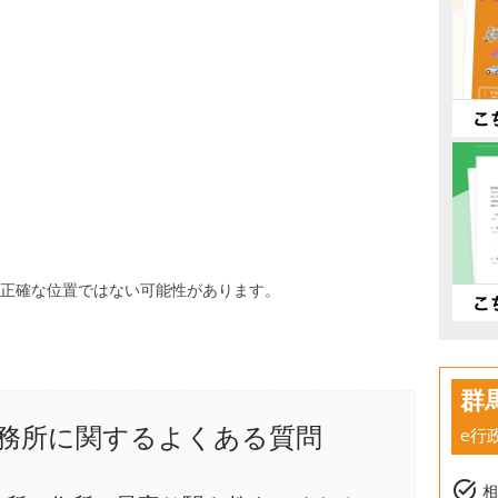
、正確な位置ではない可能性があります。
群
務所に関するよくある質問
e行
task_alt