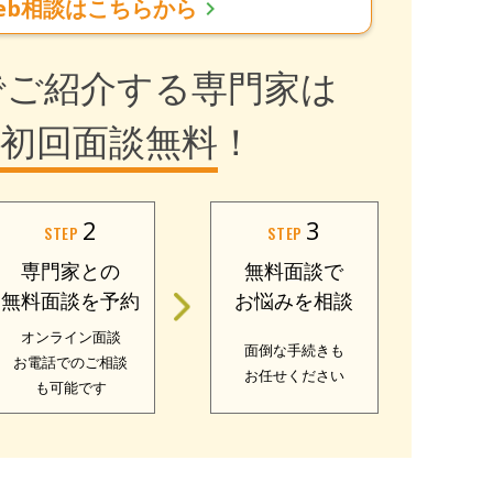
eb相談はこちらから
chevron_right
でご紹介する専門家は
初回面談無料
！
2
3
STEP
STEP
専門家との
無料面談で
無料面談を予約
お悩みを相談
オンライン面談
面倒な手続きも
お電話でのご相談
お任せください
も可能です