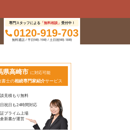
専門スタッフによる
「無料相談」
受付中！
0120-919-703
無料通話 / 平日9時-19時 / 土日祝9時-18時
馬県高崎市
に対応可能
政書士の
相続専門家紹介
サービス
相談見積もり無料
日祝日も24時間対応
東証プライム上場
鎌倉新書が運営