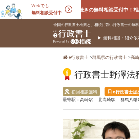
Webでも
相続手続きの無料相談受付中！相続に強い専
無料相談受付中
全国の行政書士検索と、相続に強い行政書士の無料
無料相談・紹介依
e行政書士
>
群馬県の行政書士
>
高
行政書士野澤法
初回相談無料
e行政書士提
最寄駅：
高崎駅
北高崎駅
群馬八幡