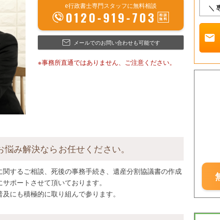
e行政書士専門スタッフに無料相談
＼
0120-919-703
mail
メールでのお問い合わせも可能です
※事務所直通ではありません、ご注意ください。
お悩み解決ならお任せください。
に関するご相談、死後の事務手続き、遺産分割協議書の作成
にサポートさせて頂いております。
普及にも積極的に取り組んで参ります。