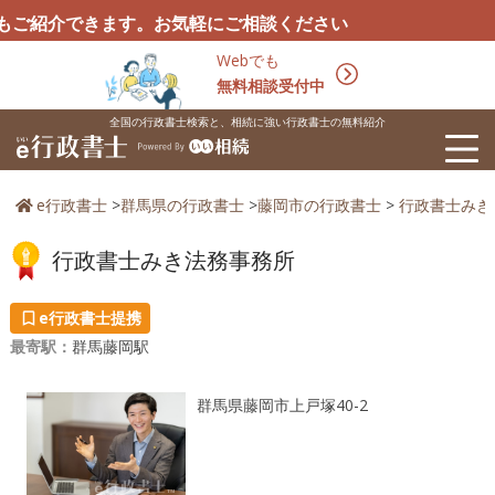
介できます。お気軽にご相談ください
Webでも
無料相談受付中
全国の行政書士検索と、相続に強い行政書士の無料紹介
e行政書士
>
群馬県の行政書士
>
藤岡市の行政書士
>
行政書士みき
行政書士みき法務事務所
e行政書士提携
最寄駅：
群馬藤岡駅
群馬県藤岡市上戸塚40-2