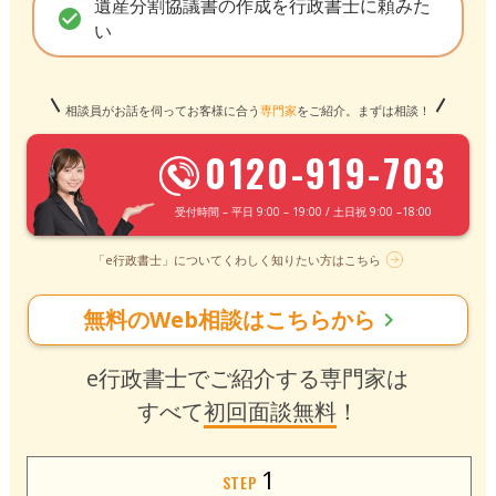
遺産分割協議書の作成を行政書士に頼みた
check_circle
い
相談員がお話を伺ってお客様に合う
専門家
をご紹介。まずは相談！
0120-919-703
受付時間 – 平日 9:00 – 19:00 / 土日祝 9:00 –18:00
「e行政書士」についてくわしく知りたい方はこちら
無料のWeb相談はこちらから
chevron_right
e行政書士でご紹介する専門家は
すべて
初回面談無料
！
1
STEP