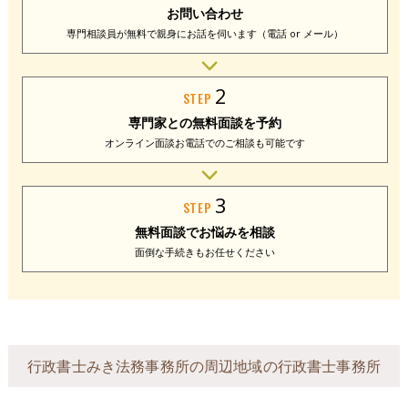
お問い合わせ
専門相談員が無料で
親身にお話を伺います
（電話 or メール）
2
STEP
専門家との
無料面談を予約
オンライン面談
お電話でのご相談
も可能です
3
STEP
無料面談で
お悩みを相談
面倒な手続きも
お任せください
行政書士みき法務事務所の周辺地域の行政書士事務所