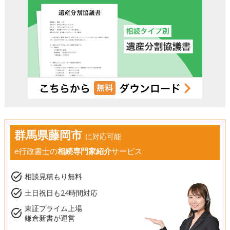
群馬県藤岡市
に対応可能
e行政書士の
相続専門家紹介
サービス
task_alt
相談見積もり無料
task_alt
土日祝日も24時間対応
東証プライム上場
task_alt
鎌倉新書が運営