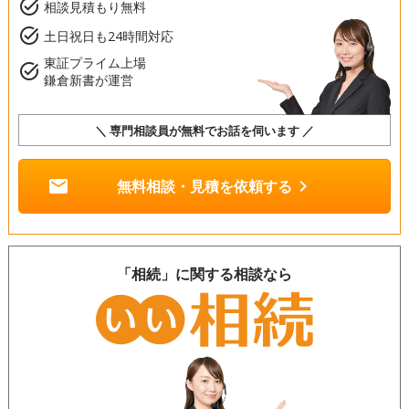
task_alt
相談見積もり無料
task_alt
土日祝日も24時間対応
東証プライム上場
task_alt
鎌倉新書が運営
＼ 専門相談員が無料でお話を伺います ／
mail
chevron_right
無料相談・見積を依頼する
「相続」に関する相談なら