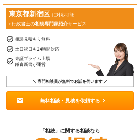
東京都新宿区
に対応可能
e行政書士の
相続専門家紹介
サービス
task_alt
相談見積もり無料
task_alt
土日祝日も24時間対応
東証プライム上場
task_alt
鎌倉新書が運営
＼ 専門相談員が無料でお話を伺います ／
mail
chevron_right
無料相談・見積を依頼する
「相続」に関する相談なら