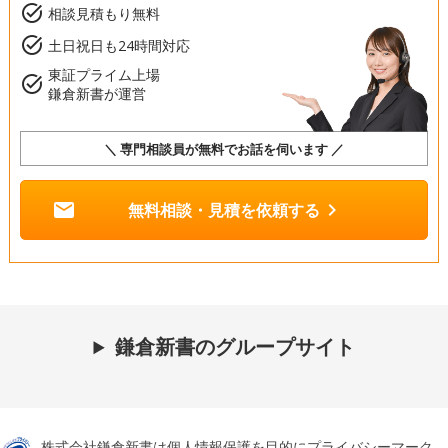
task_alt
相談見積もり無料
task_alt
土日祝日も24時間対応
東証プライム上場
task_alt
鎌倉新書が運営
＼ 専門相談員が無料でお話を伺います ／
mail
chevron_right
無料相談・見積を依頼する
鎌倉新書のグループサイト
株式会社鎌倉新書は個人情報保護を目的にプライバシーマーク