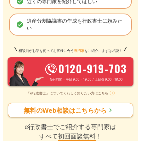
check_circle
近くの専門家を紹介してほしい
遺産分割協議書の作成を行政書士に頼みた
check_circle
い
相談員がお話を伺ってお客様に合う
専門家
をご紹介。まずは相談！
0120-919-703
受付時間 – 平日 9:00 – 19:00 / 土日祝 9:00 –18:00
「e行政書士」についてくわしく知りたい方はこちら
無料のWeb相談はこちらから
chevron_right
e行政書士でご紹介する専門家は
すべて
初回面談無料
！