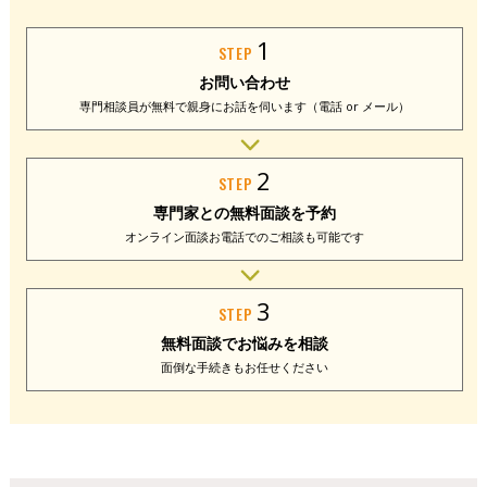
1
STEP
お問い合わせ
専門相談員が無料で
親身にお話を伺います
（電話 or メール）
2
STEP
専門家との
無料面談を予約
オンライン面談
お電話でのご相談
も可能です
3
STEP
無料面談で
お悩みを相談
面倒な手続きも
お任せください