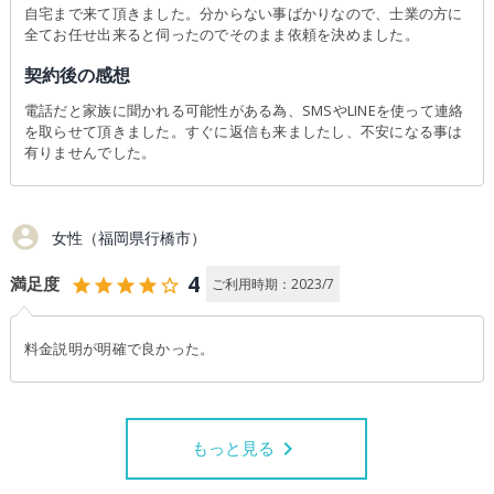
自宅まで来て頂きました。分からない事ばかりなので、士業の方に
全てお任せ出来ると伺ったのでそのまま依頼を決めました。
契約後の感想
電話だと家族に聞かれる可能性がある為、SMSやLINEを使って連絡
を取らせて頂きました。すぐに返信も来ましたし、不安になる事は
有りませんでした。
account_circle
女性（福岡県行橋市）
4
満足度
star
star
star
star
star_outline
ご利用時期：2023/7
料金説明が明確で良かった。
keyboard_arrow_right
もっと見る