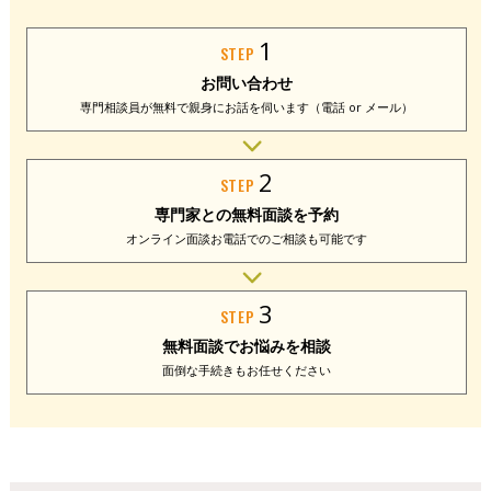
1
STEP
お問い合わせ
専門相談員が無料で
親身にお話を伺います
（電話 or メール）
2
STEP
専門家との
無料面談を予約
オンライン面談
お電話でのご相談
も可能です
3
STEP
無料面談で
お悩みを相談
面倒な手続きも
お任せください