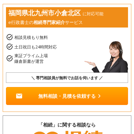
福岡県北九州市小倉北区
に対応可能
e行政書士の
相続専門家紹介
サービス
task_alt
相談見積もり無料
task_alt
土日祝日も24時間対応
東証プライム上場
task_alt
鎌倉新書が運営
＼ 専門相談員が無料でお話を伺います ／
mail
chevron_right
無料相談・見積を依頼する
「相続」に関する相談なら