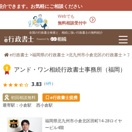
ます。お気軽にご相談ください
Webでも
無料相談受付中
全国の行政書士検索と、相続に強い行政書士の無料紹介
e行政書士
>
福岡県の行政書士
>
北九州市小倉北区の行政書士
>
ア
アンド・ワン相続行政書士事務所（福岡）
3.83
（
6件
）
star
star
star
star_half
star_outline
初回相談無料
e行政書士提携
最寄駅：
小倉駅
西小倉駅
福岡県北九州市小倉北区田町14-28ロイヤ
ービル4階