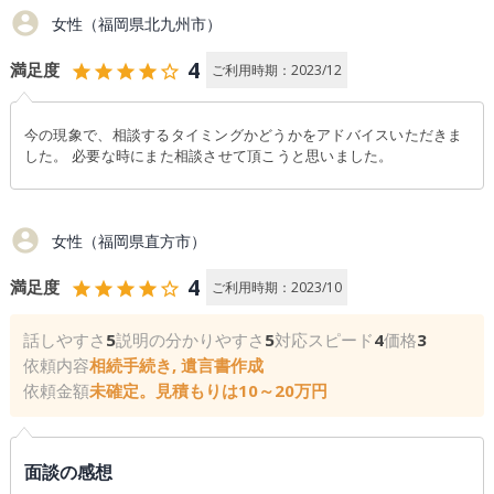
account_circle
女性（福岡県北九州市）
4
満足度
star
star
star
star
star_outline
ご利用時期：2023/12
今の現象で、相談するタイミングかどうかをアドバイスいただきま
した。 必要な時にまた相談させて頂こうと思いました。
account_circle
女性（福岡県直方市）
4
満足度
star
star
star
star
star_outline
ご利用時期：2023/10
話しやすさ
5
説明の分かりやすさ
5
対応スピード
4
価格
3
依頼内容
相続手続き, 遺言書作成
依頼金額
未確定。見積もりは10～20万円
面談の感想