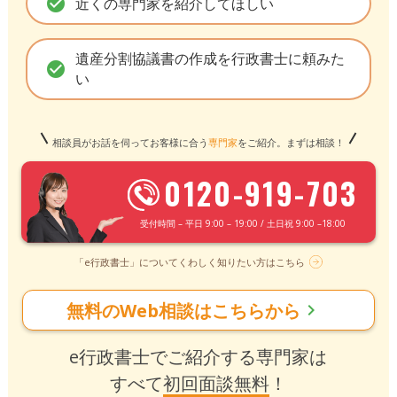
check_circle
近くの専門家を紹介してほしい
遺産分割協議書の作成を行政書士に頼みた
check_circle
い
相談員がお話を伺ってお客様に合う
専門家
をご紹介。まずは相談！
0120-919-703
受付時間 – 平日 9:00 – 19:00 / 土日祝 9:00 –18:00
「e行政書士」についてくわしく知りたい方はこちら
無料のWeb相談はこちらから
chevron_right
e行政書士でご紹介する専門家は
すべて
初回面談無料
！