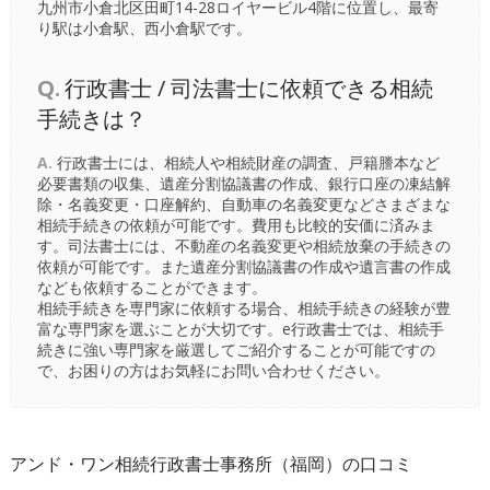
九州市小倉北区田町14-28ロイヤービル4階に位置し、最寄
り駅は
小倉駅
、
西小倉駅
です。
Q.
行政書士 / 司法書士に依頼できる相続
手続きは？
A.
行政書士には、相続人や相続財産の調査、戸籍謄本など
必要書類の収集、遺産分割協議書の作成、銀行口座の凍結解
除・名義変更・口座解約、自動車の名義変更などさまざまな
相続手続きの依頼が可能です。費用も比較的安価に済みま
す。司法書士には、不動産の名義変更や相続放棄の手続きの
依頼が可能です。また遺産分割協議書の作成や遺言書の作成
なども依頼することができます。
相続手続きを専門家に依頼する場合、相続手続きの経験が豊
富な専門家を選ぶことが大切です。e行政書士では、相続手
続きに強い専門家を厳選してご紹介することが可能ですの
で、お困りの方はお気軽にお問い合わせください。
アンド・ワン相続行政書士事務所（福岡）の口コミ