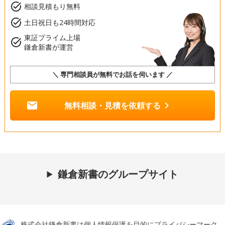
task_alt
相談見積もり無料
task_alt
土日祝日も24時間対応
東証プライム上場
task_alt
鎌倉新書が運営
＼ 専門相談員が無料でお話を伺います ／
mail
chevron_right
無料相談・見積を依頼する
鎌倉新書のグループサイト
株式会社鎌倉新書は個人情報保護を目的にプライバシーマーク