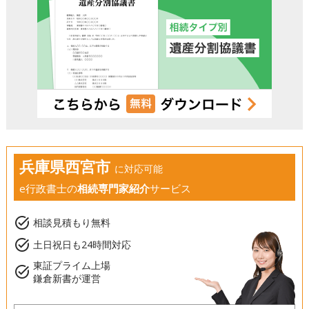
兵庫県西宮市
に対応可能
e行政書士の
相続専門家紹介
サービス
task_alt
相談見積もり無料
task_alt
土日祝日も24時間対応
東証プライム上場
task_alt
鎌倉新書が運営