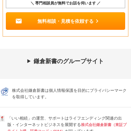
＼ 専門相談員が無料でお話を伺います ／
mail
chevron_right
無料相談・見積を依頼する
鎌倉新書のグループサイト
株式会社鎌倉新書は個人情報保護を目的にプライバシーマーク
を取得しています。
「いい相続」の運営、サポートはライフエンディング関連の出
版・インターネットビジネスを展開する
株式会社鎌倉新書（東証プ
が行っています。
ライム上場、証券コード：6184）