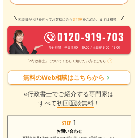
相談員がお話を伺ってお客様に合う
専門家
をご紹介。まずは相談！
0120-919-703
受付時間 – 平日 9:00 – 19:00 / 土日祝 9:00 –18:00
「e行政書士」についてくわしく知りたい方はこちら
無料のWeb相談はこちらから
chevron_right
e行政書士でご紹介する専門家は
すべて
初回面談無料
！
1
STEP
お問い合わせ
専門相談員が無料で
親身にお話を伺います
（電話 or メール）