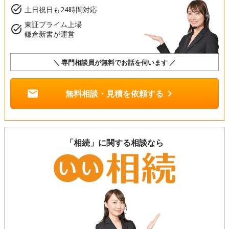
task_alt
土日祝日も24時間対応
東証プライム上場
task_alt
鎌倉新書が運営
＼ 専門相談員が無料でお話を伺います ／
mail
chevron_right
無料相談・見積を依頼する
「相続」に関する相談なら