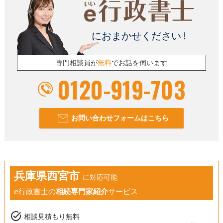
におまかせください !
専門相談員が
無料
でお話を伺います
0120-919-703
お問い合わせフォームはこちら
兵庫県西宮市
に対応可能
e行政書士の
相続専門家紹介
サービス
task_alt
相談見積もり無料