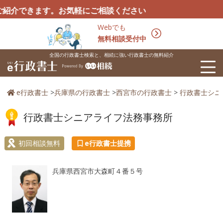
できます。お気軽にご相談ください
Webでも
無料相談受付中
全国の行政書士検索と、相続に強い行政書士の無料紹介
e行政書士
>
兵庫県の行政書士
>
西宮市の行政書士
>
行政書士シニ
行政書士シニアライフ法務事務所
初回相談無料
e行政書士提携
兵庫県西宮市大森町４番５号