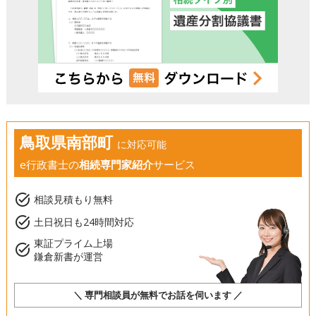
鳥取県南部町
に対応可能
e行政書士の
相続専門家紹介
サービス
task_alt
相談見積もり無料
task_alt
土日祝日も24時間対応
東証プライム上場
task_alt
鎌倉新書が運営
＼ 専門相談員が無料でお話を伺います ／