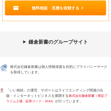
mail
chevron_right
無料相談・見積を依頼する
鎌倉新書のグループサイト
株式会社鎌倉新書は個人情報保護を目的にプライバシーマーク
を取得しています。
「いい相続」の運営、サポートはライフエンディング関連の出
版・インターネットビジネスを展開する
株式会社鎌倉新書（東証プ
が行っています。
ライム上場、証券コード：6184）