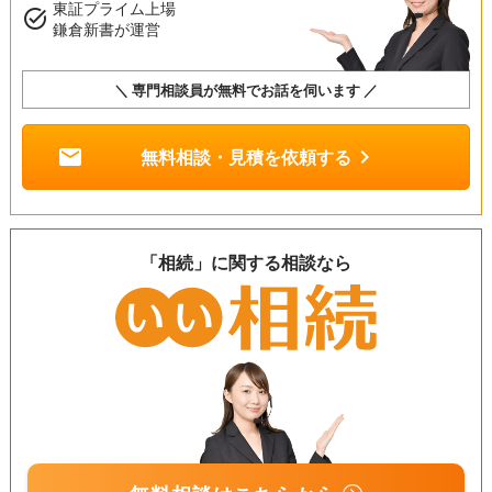
東証プライム上場
task_alt
鎌倉新書が運営
＼ 専門相談員が無料でお話を伺います ／
mail
chevron_right
無料相談・見積を依頼する
「相続」に関する相談なら