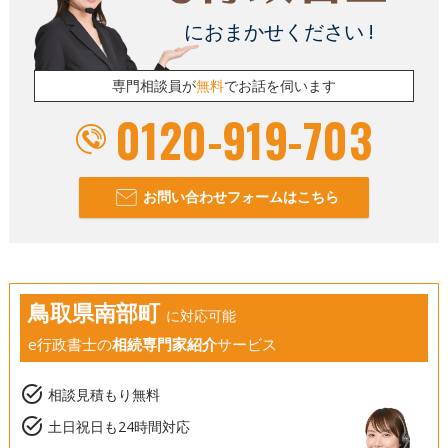
におまかせください !
専門相談員が
無料
でお話を伺います
0120-919-703
お問い合わせフォームはこちら
鳥取県南部町
に対応可能
e行政書士の
相続専門家紹介
サービス
task_alt
相談見積もり無料
task_alt
土日祝日も24時間対応