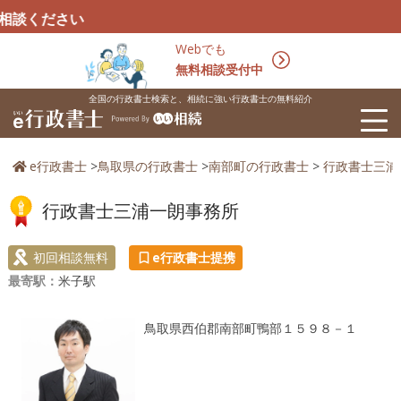
ださい
Webでも
無料相談受付中
全国の行政書士検索と、相続に強い行政書士の無料紹介
e行政書士
>
鳥取県の行政書士
>
南部町の行政書士
>
行政書士三浦
行政書士三浦一朗事務所
初回相談無料
e行政書士提携
最寄駅：
米子駅
鳥取県西伯郡南部町鴨部１５９８－１