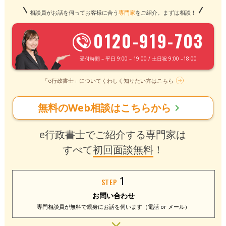
相談員がお話を伺ってお客様に合う
専門家
をご紹介。まずは相談！
0120-919-703
受付時間 – 平日 9:00 – 19:00 / 土日祝 9:00 –18:00
「e行政書士」についてくわしく知りたい方はこちら
無料のWeb相談はこちらから
chevron_right
e行政書士でご紹介する専門家は
すべて
初回面談無料
！
1
STEP
お問い合わせ
専門相談員が無料で
親身にお話を伺います
（電話 or メール）