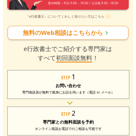
受付時間 – 平日 9:00 – 19:00 / 土日祝 9:00 –18:00
「e行政書士」についてくわしく知りたい方はこちら
無料のWeb相談はこちらから
chevron_right
e行政書士でご紹介する専門家は
すべて
初回面談無料
！
1
STEP
お問い合わせ
専門相談員が無料で
親身にお話を伺います
（電話 or メール）
2
STEP
専門家との
無料面談を予約
オンライン面談
お電話でのご相談
も可能です