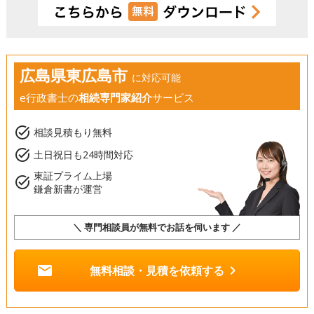
広島県東広島市
に対応可能
e行政書士の
相続専門家紹介
サービス
task_alt
相談見積もり無料
task_alt
土日祝日も24時間対応
東証プライム上場
task_alt
鎌倉新書が運営
＼ 専門相談員が無料でお話を伺います ／
mail
chevron_right
無料相談・見積を依頼する