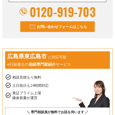
0120-919-703
お問い合わせフォームはこちら
広島県東広島市
に対応可能
e行政書士の
相続専門家紹介
サービス
task_alt
相談見積もり無料
task_alt
土日祝日も24時間対応
東証プライム上場
task_alt
鎌倉新書が運営
＼ 専門相談員が無料でお話を伺います ／