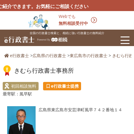
できます。お気軽にご相談ください
Webでも
無料相談受付中
全国の行政書士検索と、相続に強い行政書士の無料紹介
e行政書士
>
広島県の行政書士
>
東広島市の行政書士
>
きむら行政
きむら行政書士事務所
初回相談無料
e行政書士提携
最寄駅：
風早駅
広島県東広島市安芸津町風早７４２番地１４