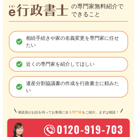
の専門家無料紹介で
できること
相続手続きや家の名義変更を専門家に任せ
check_circle
たい
check_circle
近くの専門家を紹介してほしい
遺産分割協議書の作成を行政書士に頼みた
check_circle
い
相談員がお話を伺ってお客様に合う
専門家
をご紹介。まずは相談！
0120-919-703