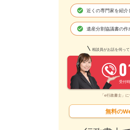
check_circle
近くの専門家を紹介
check_circle
遺産分割協議書の作
相談員がお話を伺って
0
受付時間 
「e行政書士」
無料のW