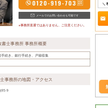
0120-919-703
＼
メールでのお問い合わせも可能です
mail
※事務所直通ではありません、ご注意ください。
政書士事務所 事務所概要
続手続き、銀行手続き、戸籍収集
書士事務所の地図・アクセス
5-9