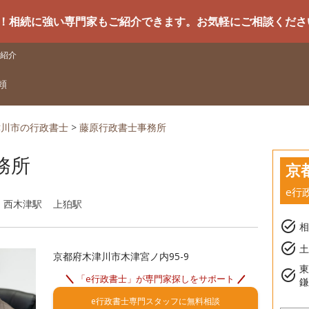
強い専門家もご紹介できます。お気軽にご相談ください
紹介
頼
津川市の行政書士
>
藤原行政書士事務所
務所
京
e行
西木津駅
上狛駅
task_alt
task_alt
土
京都府木津川市木津宮ノ内95-9
task_alt
「e行政書士」が専門家探しをサポート
e行政書士専門スタッフに無料相談