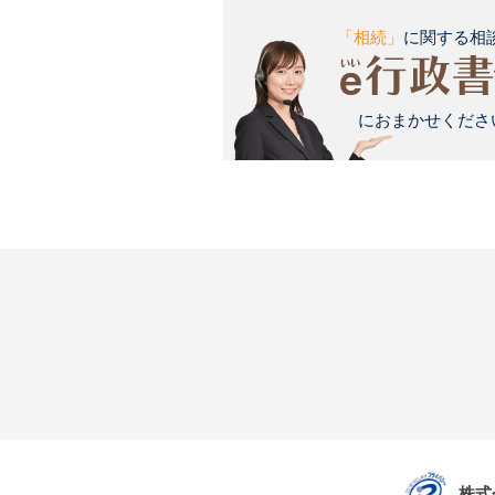
「相続」
に関する相
におまかせください
株式