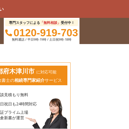
専門スタッフによる
「無料相談」
受付中！
0120-919-703
無料通話 / 平日9時-19時 / 土日祝9時-18時
都府木津川市
に対応可能
政書士の
相続専門家紹介
サービス
相談見積もり無料
日祝日も24時間対応
東証プライム上場
鎌倉新書が運営