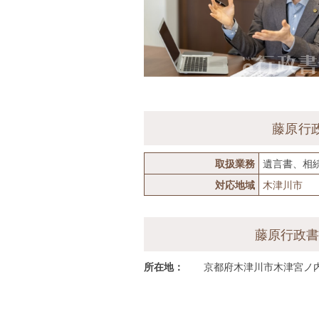
藤原行
取扱業務
遺言書、相
対応地域
木津川市
藤原行政
所在地：
京都府木津川市木津宮ノ内9