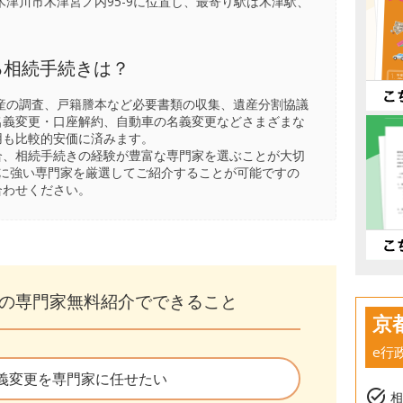
津川市木津宮ノ内95-9に位置し、最寄り駅は
木津駅
、
る相続手続きは？
産の調査、戸籍謄本など必要書類の収集、遺産分割協議
名義変更・口座解約、自動車の名義変更などさまざまな
用も比較的安価に済みます。
合、相続手続きの経験が豊富な専門家を選ぶことが大切
きに強い専門家を厳選してご紹介することが可能ですの
合わせください。
の専門家無料紹介でできること
京
e行
義変更を専門家に任せたい
task_alt