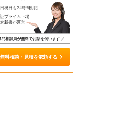
日祝日も24時間対応
東証プライム上場
鎌倉新書が運営
 専門相談員が無料でお話を伺います ／
chevron_right
無料相談・見積を依頼する