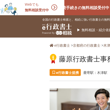
Webでも
相続手続きの無料相談受付中！相続に
無料相談受付中
全国の行政書士検索と、相続に強い行政書士の無料
無料相談・紹介依
e行政書士
>
京都府の行政書士
>
木
藤原行政書士事
e行政書士提携
最寄駅：
木津駅