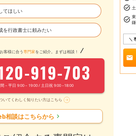
task_alt
土
してほしい
task_alt
成を行政書士に頼みたい
＼
お客様に合う
専門家
をご紹介。まずは相談！
mail
120-919-703
– 平日 9:00 – 19:00 / 土日祝 9:00 –18:00
についてくわしく知りたい方はこちら
eb相談はこちらから
chevron_right