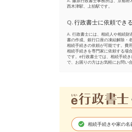
A.
藤原行政書士事務所は、京都府木
西木津駅
、
上狛駅
です。
Q.
行政書士に依頼でき
A.
行政書士には、相続人や相続財
書の作成、銀行口座の凍結解除・
相続手続きの依頼が可能です。費
相続手続きを専門家に依頼する場
です。e行政書士では、相続手続
で、お困りの方はお気軽にお問い
check_circle
相続手続きや家の名