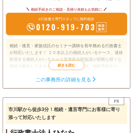
相続手続きのご相談・見積り依頼もお気軽に
e行政書士専門スタッフに無料相談
0120-919-703
相談
無料
相続・後見・家族信託のセミナー講師を長年務める行政書士
が対応いたします！ ２０名以上の相続人がいるケース、連絡
拒否する相続人がいるケース等遺産分割協議が困難な様々な
相続を解決してきました。円満相続の秘訣、相続手続きの順
番など相続に関するあらゆることを分かりやすくアドバイス
この事務所の詳細を見る
します。
遺言書
遺産分割
生前贈与
相続財産調査
家族信託
相続手続き
PR
銀行手続き
戸籍収集
相続人調査
市川駅から徒歩3分！相続・遺言専門にお客様に寄り
死後事務委任
任意後見
添って対応いたします
電話相談可
訪問可
女性スタッフ対応可
土日相談可
行政書士法人ひなた