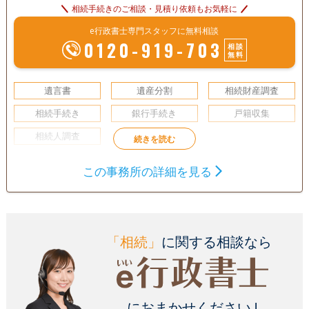
相続手続きのご相談・見積り依頼もお気軽に
e行政書士専門スタッフに無料相談
0120-919-703
相談
無料
遺言書
遺産分割
相続財産調査
相続手続き
銀行手続き
戸籍収集
相続人調査
初回相談無料
この事務所の詳細を見る
「相続」
に関する相談なら
におまかせください !