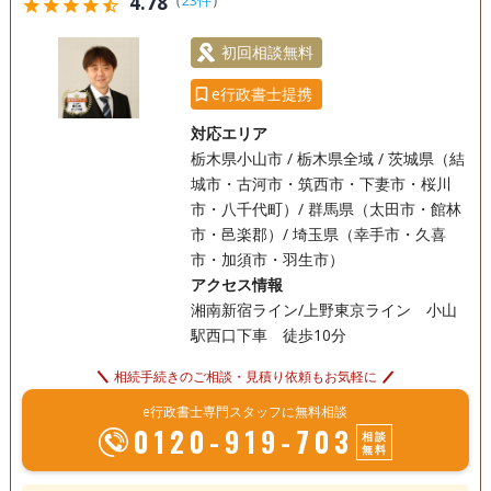
4.78
star
star
star
star
star_half
初回相談無料
e行政書士提携
対応エリア
栃木県小山市 / 栃木県全域 / 茨城県（結
城市・古河市・筑西市・下妻市・桜川
市・八千代町）/ 群馬県（太田市・館林
市・邑楽郡）/ 埼玉県（幸手市・久喜
市・加須市・羽生市）
アクセス情報
湘南新宿ライン/上野東京ライン 小山
駅西口下車 徒歩10分
相続手続きのご相談・見積り依頼もお気軽に
e行政書士専門スタッフに無料相談
0120-919-703
相談
無料