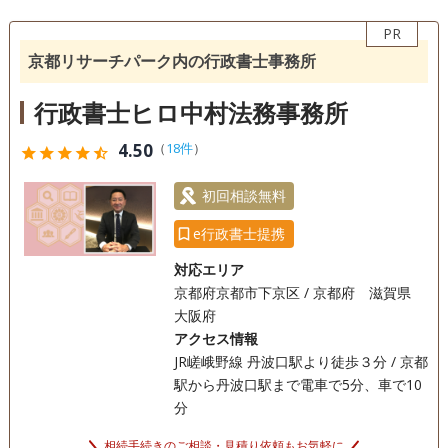
銀行手続き
戸籍収集
相続人調査
お客様からは何度もお手紙をいただき、 「千津子先生の『最
後まで手続きするから大丈夫』という言葉でとても安心しま
PR
任意後見
した。私のような人をたくさん助けてあげてください。いつ
京都リサーチパーク内の行政書士事務所
も応援しています」 とお言葉を頂き、常にお客様の心に寄り
電話相談可
訪問可
女性スタッフ対応可
土日相談可
添いたいと思いながら活動しております。 親身に相談に乗る
行政書士ヒロ中村法務事務所
ことをモットーとしておりますので、相続でお悩みの方はお
初回相談無料
18時以降相談可
オンライン面談可
気軽にご相談ください。
4.50
（
18件
）
star
star
star
star
star_half
事務所面談可
初回相談無料
e行政書士提携
対応エリア
京都府京都市下京区 / 京都府 滋賀県
大阪府
アクセス情報
JR嵯峨野線 丹波口駅より徒歩３分 / 京都
駅から丹波口駅まで電車で5分、車で10
分
相続手続きのご相談・見積り依頼もお気軽に