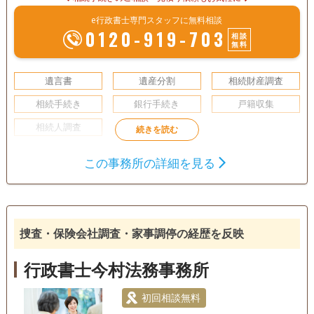
e行政書士専門スタッフに無料相談
0120-919-703
相談
無料
遺言書
遺産分割
相続財産調査
相続手続き
銀行手続き
戸籍収集
相続人調査
この事務所の詳細を見る
捜査・保険会社調査・家事調停の経歴を反映
行政書士今村法務事務所
初回相談無料