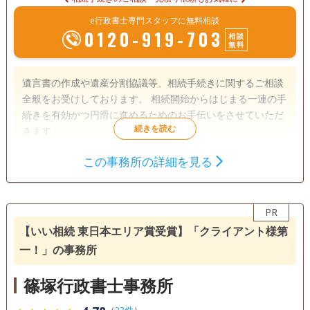
e行政書士専門スタッフに無料相談
0120-919-703
相談
無料
遺言書の作成や遺産分割協議等、相続手続きに関するご相談
全般をお受けしております。 相続開始からはじまる一連の手
続きを有効かつ円滑に進めるためのお手伝いをさせていただ
きます。
この事務所の詳細を見る
遺言書
遺産分割
相続財産調査
成年後見
家族信託
相続手続き
PR
銀行手続き
戸籍収集
相続人調査
【いい相続 東日本エリア賞受賞】「クライアント様第
電話相談可
訪問可
土日相談可
初回相談無料
一！」の事務所
18時以降相談可
事務所面談可
篠塚行政書士事務所
（
23件
）