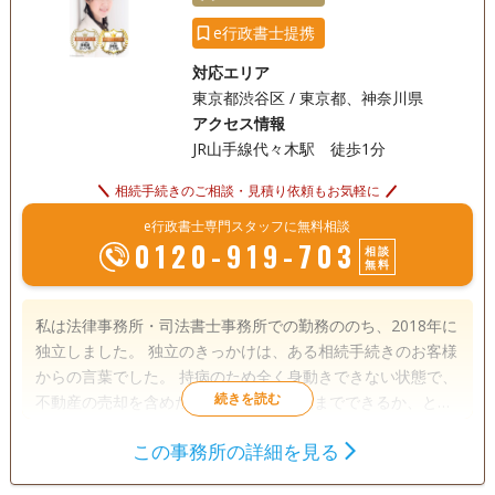
e行政書士提携
対応エリア
東京都渋谷区 / 東京都、神奈川県
アクセス情報
JR山手線代々木駅 徒歩1分
相続手続きのご相談・見積り依頼もお気軽に
e行政書士専門スタッフに無料相談
0120-919-703
相談
無料
私は法律事務所・司法書士事務所での勤務ののち、2018年に
独立しました。 独立のきっかけは、ある相続手続きのお客様
からの言葉でした。 持病のため全く身動きできない状態で、
不動産の売却を含めた相続手続きを最後までできるか、とて
も不安に思われていたご様子でした。 そこで「不動産の売却
この事務所の詳細を見る
など、すべてが終わるまで手続きします。大丈夫ですよ。」
遺言書
遺産分割
相続手続き
と、やらなくてはいけない手続きをすべて受け負いました。