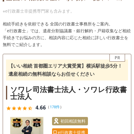
※e行政書士非提携専門家も含みます。
相続手続きを依頼できる 全国の行政書士事務所をご案内。
「e行政書士」では、遺産分割協議書・銀行解約・戸籍収集など相続
手続きでお悩みの方に、相談内容に応じた相続に詳しい行政書士を
無料でご紹介します。
PR
【いい相続 首都圏エリア大賞受賞】横浜駅徒歩5分！
遺産相続の無料相談ならお任せください
ソワレ司法書士法人・ソワレ行政書
士法人
4.66
（
178件
）
star
star
star
star
star_half
初回相談無料
e行政書士提携