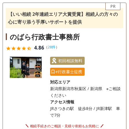
戸籍収集
相続人調査
PR
【いい相続 2年連続エリア大賞受賞】相続人の方々の
訪問可
土日相談可
初回相談無料
18時以降相談可
心に寄り添う手厚いサポートを提供
オンライン面談可
事務所面談可
のばら行政書士事務所
4.86
（
28件
）
star
star
star
star
star_half
初回相談無料
e行政書士提携
対応エリア
新潟県新潟市秋葉区 / 新潟県 ※ご相談
ください
アクセス情報
JRさつきの駅 徒歩8分 / JR新津駅 車
で7分
相続手続きのご相談・見積り依頼もお気軽に