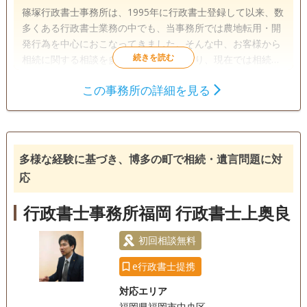
篠塚行政書士事務所は、1995年に行政書士登録して以来、数
多くある行政書士業務の中でも、当事務所では農地転用・開
発行為を中心におこなってきました。そんな中、お客様から
相続に関する相談を多数受けるようになり、現在では相続に
関するご依頼にも幅広く柔軟に対応しております。
この事務所の詳細を見る
遺言書
遺産分割
家族信託
相続手続き
銀行手続き
戸籍収集
相続人調査
多様な経験に基づき、博多の町で相続・遺言問題に対
電話相談可
訪問可
土日相談可
初回相談無料
応
18時以降相談可
オンライン面談可
事務所面談可
行政書士事務所福岡 行政書士上奥良
初回相談無料
e行政書士提携
対応エリア
福岡県福岡市中央区