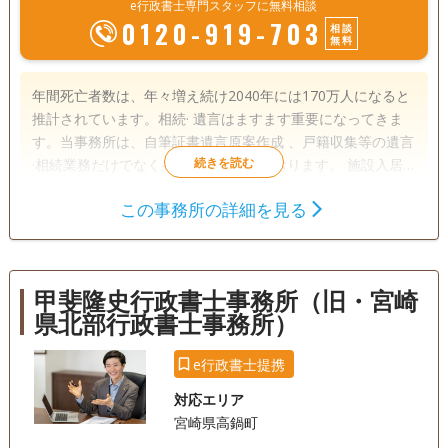
e行政書士専門スタッフに無料相談
0120-919-703
相談
無料
年間死亡者数は、年々増え続け2040年には170万人になると
推計されています。相続· 遺言はますます重要になってきま
す。当事務所は、自筆証書遺言原案作成 、戸籍収集等の遺言
·相続業務だけでなく身元保証も行っております。 施設入居
の際の身元保証 、葬儀·供養の手配のサービスと死後事務も
この事務所の詳細を見る
行っております。 お困りごとがございましたら、当事務所に
遺言書
遺産分割
相続財産調査
何なりとご相談、お任せください。 【アクセス】JR高島駅か
相続手続き
銀行手続き
戸籍収集
ら徒歩10分 【営業時間】9時から18時
相続人調査
甲斐隆史行政書士事務所（旧・宮崎
県北部行政書士事務所）
電話相談可
訪問可
土日相談可
初回相談無料
e行政書士提携
18時以降相談可
オンライン面談可
対応エリア
宮崎県高鍋町