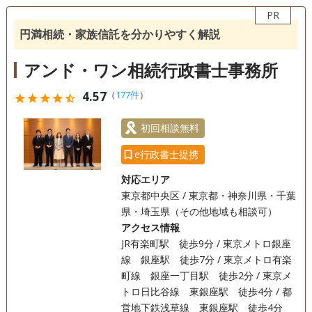
PR
相続手続き
銀行手続き
戸籍収集
円満相続・家族信託を分かりやすく解説
相続人調査
生前贈与（不動産名
義変更）
アンド・ワン相続行政書士事務所
電話相談可
訪問可
女性スタッフ対応可
土日相談可
4.57
（
177件
）
star
star
star
star
star_half
初回相談無料
オンライン面談可
事務所面談可
初回相談無料
e行政書士提携
対応エリア
東京都中央区 / 東京都・神奈川県・千葉
県・埼玉県（その他地域も相談可）
アクセス情報
JR有楽町駅 徒歩9分 / 東京メトロ銀座
線 銀座駅 徒歩7分 / 東京メトロ有楽
町線 銀座一丁目駅 徒歩2分 / 東京メ
トロ日比谷線 東銀座駅 徒歩4分 / 都
営地下鉄浅草線 東銀座駅 徒歩4分