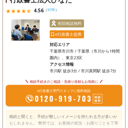
初回相談無料
18時以降相談可
4.56
（
97件
）
star
star
star
star
star_half
初回相談無料
e行政書士提携
対応エリア
千葉県市川市 / 千葉県（市川から1時間
圏内）、東京23区
アクセス情報
市川駅 徒歩3分 / 市川真間駅 徒歩7分
相続手続きのご相談・見積り依頼もお気軽に
e行政書士専門スタッフに無料相談
0120-919-703
相談
無料
相続と聞くと、手続が難しいイメージを持たれる方が多いか
もしれません。 弊所では、お客様の状況・お困りごとを丁寧