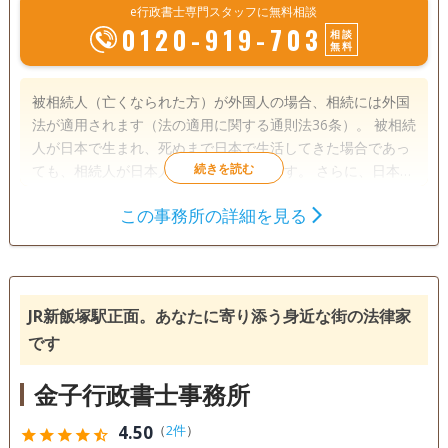
e行政書士専門スタッフに無料相談
0120-919-703
相談
無料
被相続人（亡くなられた方）が外国人の場合、相続には外国
法が適用されます（法の適用に関する通則法36条）。 被相続
人が日本で生まれ、死ぬまで日本で生活してきた場合であっ
ても、相続人が日本人であっても同じです。 さらに、日本人
の相続手続なら戸籍謄本・除籍謄本を取得するところ、外国
この事務所の詳細を見る
人には戸籍がありませんので戸籍謄本等に相当する外国の身
遺言書
遺産分割
相続財産調査
分関係書類を取得し、なおかつ翻訳文を添付しなければなり
相続手続き
戸籍収集
相続人調査
ません。 私は外国人の日本国籍取得（帰化）や外国人が日本
で暮らすための手続き（申請取次）の仕事をしてきたことか
電話相談可
訪問可
土日相談可
初回相談無料
ら、外国人の相続にも関わってきました（在日コリアンの方
JR新飯塚駅正面。あなたに寄り添う身近な街の法律家
の遺産分割協議書作成や遺産分割協議に非協力的な相続人に
です
18時以降相談可
オンライン面談可
事務所面談可
対する通知書作成など)。 長年帰化の仕事に携わてきた関係
上、名古屋の韓国総領事館への書類取得申請、日本語訳も手
金子行政書士事務所
慣れたものです。
4.50
（
2件
）
star
star
star
star
star_half