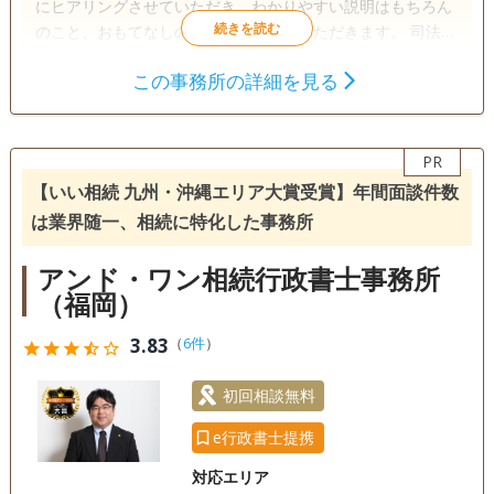
にヒアリングさせていただき、わかりやすい説明はもちろん
のこと、おもてなしの心で対応させていただきます。 司法書
士事務所も併設しておりますので、不動産名義変更等の登記
この事務所の詳細を見る
手続までワンストップで行うことができます。 「相続が発生
遺言書
遺産分割
相続財産調査
したけど、何をしたらよいか、どこに相談したらいいかわか
家族信託
相続手続き
銀行手続き
らない」という方は、当事務所まで一度ご相談ください。
「ひなた」のようにあたたかい気持ちになれるサービスを提
PR
戸籍収集
相続人調査
死後事務委任
供致します。
【いい相続 九州・沖縄エリア大賞受賞】年間面談件数
任意後見
は業界随一、相続に特化した事務所
訪問可
初回相談無料
事務所面談可
アンド・ワン相続行政書士事務所
（福岡）
3.83
（
6件
）
star
star
star
star_half
star_outline
初回相談無料
e行政書士提携
対応エリア