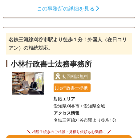
遺言書
遺産分割
相続財産調査
この事務所の詳細を見る
相続手続き
銀行手続き
戸籍収集
相続人調査
名鉄三河線刈谷市駅より徒歩１分！外国人（在日コリ
訪問可
女性スタッフ対応可
土日相談可
アン）の相続対応。
オンライン面談可
事務所面談可
小林行政書士法務事務所
初回相談無料
e行政書士提携
対応エリア
愛知県刈谷市 / 愛知県全域
アクセス情報
名鉄三河線刈谷市駅より徒歩1分
相続手続きのご相談・見積り依頼もお気軽に