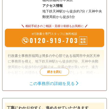
アクセス情報
地下鉄天神駅から徒歩約7分 / 天神中央
郵便局前から徒歩5分
相続手続きのご相談・見積り依頼もお気軽に
e行政書士専門スタッフに無料相談
0120-919-703
相談
無料
行政書士事務所福岡は博多の中心部である福岡市中央区天神
に事務所を構え、地下鉄天神駅から徒歩約7分、天神中央郵
便局前から徒歩5分の距離です。交通の便が良いので、遠方
から起こしの場合もアクセスがしやすいでしょう。相続・遺
言関連については、公正証書遺言作成や遺産分割協議書・相
この事務所の詳細を見る
続関係説明図などの作成などに対応可能です。 代表の上奥良
遺言書
遺産分割
相続財産調査
先生は、九州大学工学部をご卒業の後、西日本新聞社の記
相続手続き
銀行手続き
戸籍収集
者・編集者・支局長として活躍。その後、法律事務所勤務、
大手行政書士法人の業務執行役員を経て現職。
相続人調査
丁寧にわかりやすく、進めさせていただきます