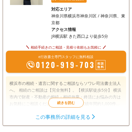
対応エリア
神奈川県横浜市神奈川区 / 神奈川県、東
京都
アクセス情報
JR横浜駅 きた西口より徒歩5分
相続手続きのご相談・見積り依頼もお気軽に
e行政書士専門スタッフに無料相談
0120-919-703
相談
無料
横浜市の相続・遺言に関するご相談ならソワレ司法書士法人
へ。 相続のご相談は【完全無料】。【横浜駅徒歩5分】 横浜
市内で財産・不動産の相続・相続放棄・終活にお悩みの方は
お気軽にご相談ください。 相続の相談実績年間約1,000件。
豊富な相談実績で安心してお任せいただけます。 横浜での相
この事務所の詳細を見る
続に精通したプロチームが、相続法務から税務にいたるまで
遺言書
遺産分割
相続財産調査
お客様をフルサポートします。 面談は土日やオンライン、ご
相続登記
相続放棄
成年後見
自宅への出張面談も可能です。お気軽にご相談ください。