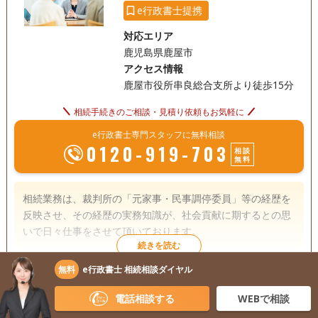
e行政書士提携
対応エリア
鹿児島県鹿屋市
アクセス情報
鹿屋市役所串良総合支所より徒歩15分
相続手続きのご相談・見積り依頼もお気軽に
e行政書士専門スタッフに無料相談
0120-919-703
相談
無料
相続業務は、裁判所の「元家事・民事調停委員」等の経歴を
反映させ、その経歴の実務知識が、社会貢献に期するとの思
いで日々仕事をさせて頂いております。
無料
e行政書士 相続相談ダイヤル
遺言書
遺産分割
相続財産調査
この事務所の詳細を見る
相続手続き
銀行手続き
戸籍収集
電話相談する
WEBで相談
相続人調査