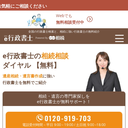
ください
Webでも
無料相談受付中
全国の行政書士検索と、相続に強い行政書士の無料紹介
e行政書士の
相続相談
ダイヤル 【無料】
遺産相続・遺言書作成
に強い
行政書士を無料でご紹介
相続・遺言の専門家探しを
e行政書士が無料サポート！
0120-919-703
電話受付時間 – 平日 9:00 – 19:00 / 土日祝 9:00 –18:00